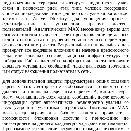
подключении к серверам гарантирует подлинность узлов
связи и исключает риск атак типа человек посередине.
Система поддерживает интеграцию со службами каталогов,
такими как Active Directory, для упрощения процесса
аутентификации и управления правами доступа
пользователей. Аналитический MAX мессенджер версия для
бизнеса отличия выделяет через предоставление детальных
отчетов о попытках нарушения установленных периметров
безопасности внутри сети. Встроенный антивирусный сканер
проверяет все входящие вложения на наличие вредоносного
кода или опасных ссылок, защищая инфраструктуру от
кибератак. Гибкие настройки конфиденциальности позволяют
скрывать метаданные сообщений, такие как время прочтения
или статус нахождения пользователя в сети.
Для дополнительной защиты предусмотрена опция создания
скрытых чатов, которые не отображаются в общем списке
диалогов и защищены отдельным паролем. Администраторы
могут устанавливать срок жизни сообщений, после которого
информация будет автоматически безвозвратно удалена со
всех устройств участников переписки. Тщательный MAX
мессенджер версия для бизнеса отличия проявляет в
возможности блокировки доступа к приложению по
биометрическим данным владельца смартфона или планшета.
Программное обеспечение регулярно проходит независимые