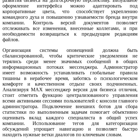
развития бизнеса на долгосрочную перспективу. Визуальное
оформление интерфейса можно адаптировать под
корпоративные цвета, что способствует укреплению
командного духа и повышению узнаваемости бренда внутри
компании. Контроль версий документов позволяет
отслеживать все изменения, внесенные коллегами, и при
необходимости возвращаться к предыдущим редакциям
файлов.
Организация системы оповещений должна быть
сбалансированной, чтобы критические уведомления не
терялись среди менее значимых сообщений в общих
информационных потоках мессенджера. Администратор
имеет возможность устанавливать глобальные правила
тишины в нерабочее время, заботясь о психологическом
комфорте и качественном отдыхе своих подчиненных.
Анализируя MAX мессенджер версия для бизнеса отличия,
стоит отметить функцию централизованного управления
всеми активными сессиями пользователей с консоли главного
администратора. Подключение внешних ботов для сбора
статистики по выполненным задачам помогает объективно
оценивать вклад каждого специалиста в общий успех
компании. Использование тегов для категоризации
обсуждений упрощает навигацию и позволяет быстро
находить нужные ветки диалогов по ключевым словам.