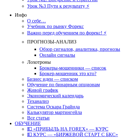
Урок №3 Пути к результату ⚡️
Инфо
О себе…
Учебник по рынку Форекс
Важно перед обучением по форекс! ⚡
ПРОГНОЗЫ-АНАЛИЗ
Обзор сигналов, аналитика, прогнозы
Онлайн сигналы
Лохотроны
Брокеры-мошенники — список
Брокер-мошенник это кто?
Бизнес идеи — списком
Обучение по бинарным опционам
Живой график
Экономический календарь
Теханализ
Система Оскара Грайнда
Калькулятор мартингейла
Все статьи
ОБУЧЕНИЕ
💵 «ПРИБЫЛЬ НА FOREX» — КУРС
💵 КУРС — «БИРЖЕВОЙ СТАРТ С БКС»