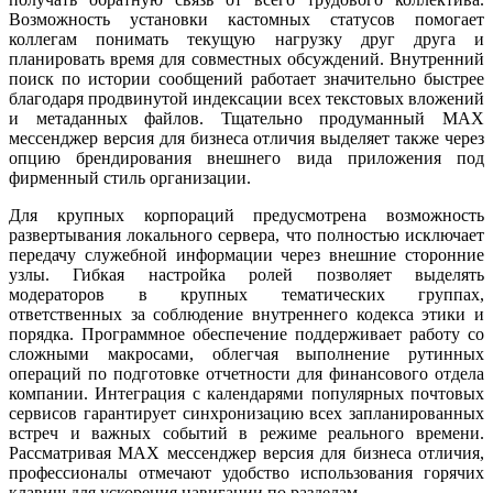
Возможность установки кастомных статусов помогает
коллегам понимать текущую нагрузку друг друга и
планировать время для совместных обсуждений. Внутренний
поиск по истории сообщений работает значительно быстрее
благодаря продвинутой индексации всех текстовых вложений
и метаданных файлов. Тщательно продуманный MAX
мессенджер версия для бизнеса отличия выделяет также через
опцию брендирования внешнего вида приложения под
фирменный стиль организации.
Для крупных корпораций предусмотрена возможность
развертывания локального сервера, что полностью исключает
передачу служебной информации через внешние сторонние
узлы. Гибкая настройка ролей позволяет выделять
модераторов в крупных тематических группах,
ответственных за соблюдение внутреннего кодекса этики и
порядка. Программное обеспечение поддерживает работу со
сложными макросами, облегчая выполнение рутинных
операций по подготовке отчетности для финансового отдела
компании. Интеграция с календарями популярных почтовых
сервисов гарантирует синхронизацию всех запланированных
встреч и важных событий в режиме реального времени.
Рассматривая MAX мессенджер версия для бизнеса отличия,
профессионалы отмечают удобство использования горячих
клавиш для ускорения навигации по разделам.