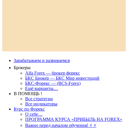
Зарабатываем и развиваемся
Брокеры
Alfa Forex — брокер форекс
БКС Брокер — БКС Мир инвестиций
БКС-Форекс — (BCS-Forex)
Ещё варианты…
В ПОМОЩЬ !
Все стратегии
Все индикаторы
Курс по Форекс
О себе…
ПРОГРАММА КУРСА «ПРИБЫЛЬ НА FOREX»
Важно перед началом обучения! ⚡ ⚡