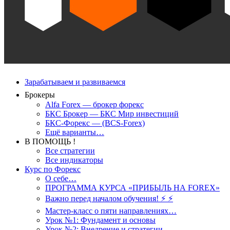
Зарабатываем и развиваемся
Брокеры
Alfa Forex — брокер форекс
БКС Брокер — БКС Мир инвестиций
БКС-Форекс — (BCS-Forex)
Ещё варианты…
В ПОМОЩЬ !
Все стратегии
Все индикаторы
Курс по Форекс
О себе…
ПРОГРАММА КУРСА «ПРИБЫЛЬ НА FOREX»
Важно перед началом обучения! ⚡ ⚡
Мастер-класс о пяти направлениях…
Урок №1: Фундамент и основы
Урок №2: Внедрение и стратегии