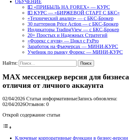
ОБУЧЕНИЕ
💵 «ПРИБЫЛЬ НА FOREX» — КУРС
💵 КУРС — «БИРЖЕВОЙ СТАРТ С БКС»
«Технический анализ» — с БКС-Брокер
30 паттернов Price Action — с БКС-Брокер
Индикаторы TradingView — с БКС-Брокер
20+ Простых и Надежных Стратегий
«Форекс с нуля» — Цикл с FxPro
Заработок на Фьючерсах — МИНИ-КУРС
Учебник по рынку Форекс — МИНИ-КУРС
Найти:
MAX мессенджер версия для бизнеса
отличия от личного аккаунта
02/04/2026
Статьи информативные
Запись обновлена:
02/04/2026
Отзывов: 0
Открой содержание статьи
Ключевые корпоративные функции в бизнес-версии