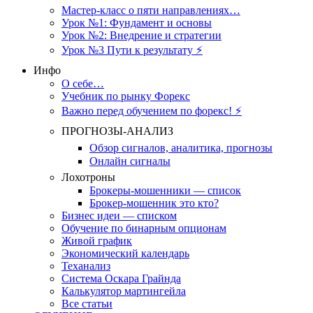
Мастер-класс о пяти направлениях…
Урок №1: Фундамент и основы
Урок №2: Внедрение и стратегии
Урок №3 Пути к результату ⚡️
Инфо
О себе…
Учебник по рынку Форекс
Важно перед обучением по форекс! ⚡
ПРОГНОЗЫ-АНАЛИЗ
Обзор сигналов, аналитика, прогнозы
Онлайн сигналы
Лохотроны
Брокеры-мошенники — список
Брокер-мошенник это кто?
Бизнес идеи — списком
Обучение по бинарным опционам
Живой график
Экономический календарь
Теханализ
Система Оскара Грайнда
Калькулятор мартингейла
Все статьи