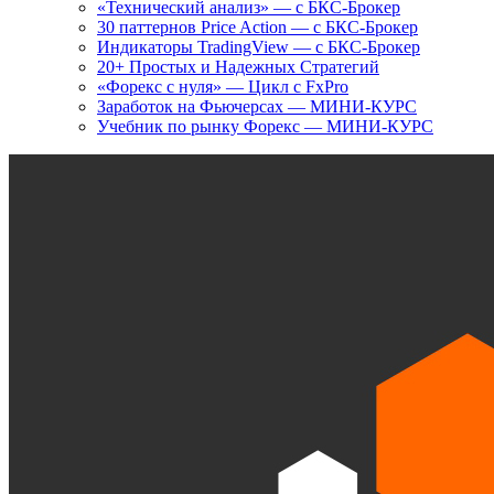
«Технический анализ» — с БКС-Брокер
30 паттернов Price Action — с БКС-Брокер
Индикаторы TradingView — с БКС-Брокер
20+ Простых и Надежных Стратегий
«Форекс с нуля» — Цикл с FxPro
Заработок на Фьючерсах — МИНИ-КУРС
Учебник по рынку Форекс — МИНИ-КУРС