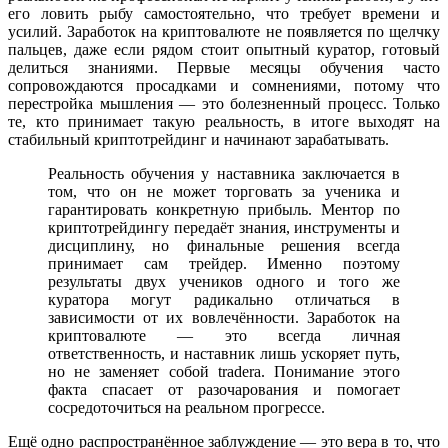
его ловить рыбу самостоятельно, что требует времени и
усилий. Заработок на криптовалюте не появляется по щелчку
пальцев, даже если рядом стоит опытный куратор, готовый
делиться знаниями. Первые месяцы обучения часто
сопровождаются просадками и сомнениями, потому что
перестройка мышления — это болезненный процесс. Только
те, кто принимает такую реальность, в итоге выходят на
стабильный криптотрейдинг и начинают зарабатывать.
Реальность обучения у наставника заключается в
том, что он не может торговать за ученика и
гарантировать конкретную прибыль. Ментор по
криптотрейдингу передаёт знания, инструменты и
дисциплину, но финальные решения всегда
принимает сам трейдер. Именно поэтому
результаты двух учеников одного и того же
куратора могут радикально отличаться в
зависимости от их вовлечённости. Заработок на
криптовалюте — это всегда личная
ответственность, и наставник лишь ускоряет путь,
но не заменяет собой traderа. Понимание этого
факта спасает от разочарования и помогает
сосредоточиться на реальном прогрессе.
Ещё одно распространённое заблуждение — это вера в то, что