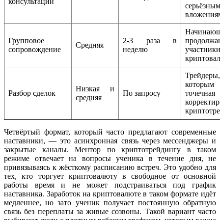
консультации
серьёзны
вложения
Начинаю
Групповое
2-3 раза в
продолж
Средняя
сопровождение
неделю
участник
криптова
Трейдеры,
которым
Низкая и
Разбор сделок
По запросу
точечная
средняя
корректир
криптотр
Четвёртый формат, который часто предлагают современные
наставники, — это асинхронная связь через мессенджеры и
закрытые каналы. Ментор по криптотрейдингу в таком
режиме отвечает на вопросы ученика в течение дня, не
привязываясь к жёсткому расписанию встреч. Это удобно для
тех, кто торгует криптовалюту в свободное от основной
работы время и не может подстраиваться под график
наставника. Заработок на криптовалюте в таком формате идёт
медленнее, но зато ученик получает постоянную обратную
связь без переплаты за живые созвоны. Такой вариант часто