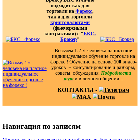
подходит как для
торговли на
Форекс
,
так и для торговли
криптовалютами
(фьючерсными
контрактами) с "
БКС-
Брокер
"
Возьмем 1-2 ‍♂️ человека на
платное
индивидуальное обучение торговле на
форекс ! Обучение на основе
100
видео-
уроков ️ + консультирование и разборы,
советы, обсуждения.
Подробности
тут
и в личном общении...
КОНТАКТЫ -
Навигация по записям
Маржинальная торговля на криптобирже: выбор площадки и