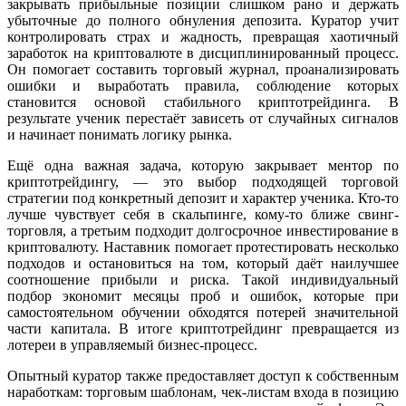
закрывать прибыльные позиции слишком рано и держать
убыточные до полного обнуления депозита. Куратор учит
контролировать страх и жадность, превращая хаотичный
заработок на криптовалюте в дисциплинированный процесс.
Он помогает составить торговый журнал, проанализировать
ошибки и выработать правила, соблюдение которых
становится основой стабильного криптотрейдинга. В
результате ученик перестаёт зависеть от случайных сигналов
и начинает понимать логику рынка.
Ещё одна важная задача, которую закрывает ментор по
криптотрейдингу, — это выбор подходящей торговой
стратегии под конкретный депозит и характер ученика. Кто-то
лучше чувствует себя в скальпинге, кому-то ближе свинг-
торговля, а третьим подходит долгосрочное инвестирование в
криптовалюту. Наставник помогает протестировать несколько
подходов и остановиться на том, который даёт наилучшее
соотношение прибыли и риска. Такой индивидуальный
подбор экономит месяцы проб и ошибок, которые при
самостоятельном обучении обходятся потерей значительной
части капитала. В итоге криптотрейдинг превращается из
лотереи в управляемый бизнес-процесс.
Опытный куратор также предоставляет доступ к собственным
наработкам: торговым шаблонам, чек-листам входа в позицию