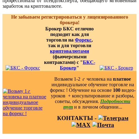
профессионала от псевдоэксперта, обещающего мгновенный
заработок на криптовалюте.
Не забываем регистрироваться у лицензированного
брокера!
Брокер БКС отлично
подходит как для
торговли на
Форекс
,
так и для торговли
криптовалютами
(фьючерсными
контрактами) с "
БКС-
Брокер
"
Возьмем 1-2 ‍♂️ человека на
платное
индивидуальное обучение торговле на
форекс ! Обучение на основе
100
видео-
уроков ️ + консультирование и разборы,
советы, обсуждения.
Подробности
тут
и в личном общении...
КОНТАКТЫ -