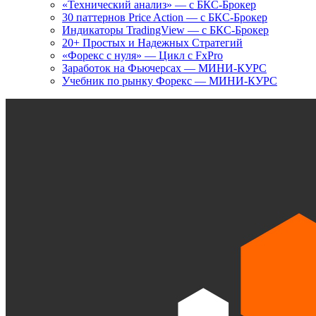
«Технический анализ» — с БКС-Брокер
30 паттернов Price Action — с БКС-Брокер
Индикаторы TradingView — с БКС-Брокер
20+ Простых и Надежных Стратегий
«Форекс с нуля» — Цикл с FxPro
Заработок на Фьючерсах — МИНИ-КУРС
Учебник по рынку Форекс — МИНИ-КУРС