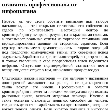
отличить профессионала от
инфоцыгана
Первое, на что стоит обратить внимание при выборе
наставника, — это открытая статистика его собственных
сделок по криптовалюте. Настоящий ментор по
криптотрейдингу не прячет результаты за красивыми словами,
а показывает реальные отчёты из торгового терминала или
верифицированные данные из сторонних сервисов. Если
куратор отказывается демонстрировать историю операций
под предлогом коммерческой тайны, это серьёзный повод
задуматься. Заработок на криптовалюте требует прозрачности,
и только уверенный в себе профессионал готов поделиться
цифрами. Отсутствие подтверждённой статистики почти
всегда свидетельствует о том, что человек продаёт воздух.
Следующий важный критерий — это наличие у наставника
долгосрочной активности на рынке, а не краткосрочного
хайпа вокруг его имени. Профессионал в области
криптотрейдинга имеет за плечами минимум два-три полных
рыночных цикла, включая медвежьи периоды. Именно в
такие моменты становится понятно, способен ли человек
сохранять депозит и зарабатывать на криптовалюте, когда все
вокруг теряют деньги. Если куратор появился в инфополе