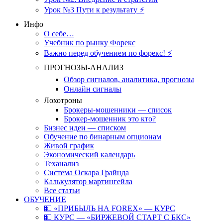
Урок №3 Пути к результату ⚡️
Инфо
О себе…
Учебник по рынку Форекс
Важно перед обучением по форекс! ⚡
ПРОГНОЗЫ-АНАЛИЗ
Обзор сигналов, аналитика, прогнозы
Онлайн сигналы
Лохотроны
Брокеры-мошенники — список
Брокер-мошенник это кто?
Бизнес идеи — списком
Обучение по бинарным опционам
Живой график
Экономический календарь
Теханализ
Система Оскара Грайнда
Калькулятор мартингейла
Все статьи
ОБУЧЕНИЕ
💵 «ПРИБЫЛЬ НА FOREX» — КУРС
💵 КУРС — «БИРЖЕВОЙ СТАРТ С БКС»