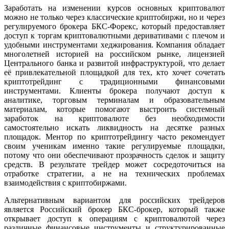
Заработать на изменении курсов основных криптовалют
можно не только через классические криптобиржи, но и через
регулируемого брокера БКС-Форекс, который предоставляет
доступ к торгам криптовалютными деривативами с плечом и
удобными инструментами хеджирования. Компания обладает
многолетней историей на российском рынке, лицензией
Центрального банка и развитой инфраструктурой, что делает
её привлекательной площадкой для тех, кто хочет сочетать
криптотрейдинг с традиционными финансовыми
инструментами. Клиенты брокера получают доступ к
аналитике, торговым терминалам и образовательным
материалам, которые помогают выстроить системный
заработок на криптовалюте без необходимости
самостоятельно искать ликвидность на десятке разных
площадок. Ментор по криптотрейдингу часто рекомендует
своим ученикам именно такие регулируемые площадки,
потому что они обеспечивают прозрачность сделок и защиту
средств. В результате трейдер может сосредоточиться на
отработке стратегии, а не на технических проблемах
взаимодействия с криптобиржами.
Альтернативным вариантом для российских трейдеров
является Российский брокер БКС-брокер, который также
открывает доступ к операциям с криптовалютой через
различные финансовые инструменты и структурированные