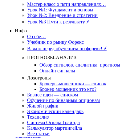
Мастер-класс о пяти направлениях…
Урок №1: Фундамент и основы
Урок №2: Внедрение и стратегии
Урок №3 Пути к результату ⚡️
Инфо
О себе…
Учебник по рынку Форекс
Важно перед обучением по форекс! ⚡
ПРОГНОЗЫ-АНАЛИЗ
Обзор сигналов, аналитика, прогнозы
Онлайн сигналы
Лохотроны
Брокеры-мошенники — список
Брокер-мошенник это кто?
Бизнес идеи — списком
Обучение по бинарным опционам
Живой график
Экономический календарь
Теханализ
Система Оскара Грайнда
Калькулятор мартингейла
Все статьи