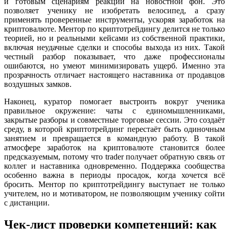
и готовым сценариям реакции на новостной фон. Это
позволяет ученику не изобретать велосипед, а сразу
применять проверенные инструменты, ускоряя заработок на
криптовалюте. Ментор по криптотрейдингу делится не только
теорией, но и реальными кейсами из собственной практики,
включая неудачные сделки и способы выхода из них. Такой
честный разбор показывает, что даже профессионалы
ошибаются, но умеют минимизировать ущерб. Именно эта
прозрачность отличает настоящего наставника от продавцов
воздушных замков.
Наконец, куратор помогает выстроить вокруг ученика
правильное окружение: чаты с единомышленниками,
закрытые разборы и совместные торговые сессии. Это создаёт
среду, в которой криптотрейдинг перестаёт быть одиночным
занятием и превращается в командную работу. В такой
атмосфере заработок на криптовалюте становится более
предсказуемым, потому что trader получает обратную связь от
коллег и наставника одновременно. Поддержка сообщества
особенно важна в периоды просадок, когда хочется всё
бросить. Ментор по криптотрейдингу выступает не только
учителем, но и мотиватором, не позволяющим ученику сойти
с дистанции.
Чек-лист проверки компетенций: как