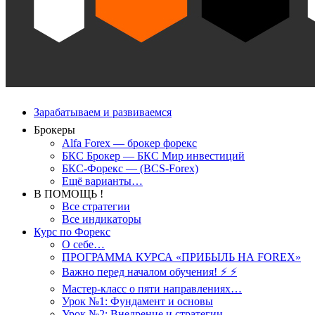
Зарабатываем и развиваемся
Брокеры
Alfa Forex — брокер форекс
БКС Брокер — БКС Мир инвестиций
БКС-Форекс — (BCS-Forex)
Ещё варианты…
В ПОМОЩЬ !
Все стратегии
Все индикаторы
Курс по Форекс
О себе…
ПРОГРАММА КУРСА «ПРИБЫЛЬ НА FOREX»
Важно перед началом обучения! ⚡ ⚡
Мастер-класс о пяти направлениях…
Урок №1: Фундамент и основы
Урок №2: Внедрение и стратегии