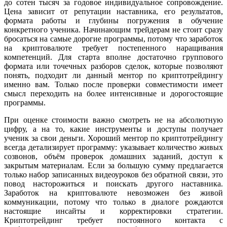
до сотен тысяч за годовое индивидуальное сопровождение.
Цена зависит от репутации наставника, его результатов,
формата работы и глубины погружения в обучение
конкретного ученика. Начинающим трейдерам не стоит сразу
бросаться на самые дорогие программы, потому что заработок
на криптовалюте требует постепенного наращивания
компетенций. Для старта вполне достаточно группового
формата или точечных разборов сделок, которые позволяют
понять, подходит ли данный ментор по криптотрейдингу
именно вам. Только после проверки совместимости имеет
смысл переходить на более интенсивные и дорогостоящие
программы.
При оценке стоимости важно смотреть не на абсолютную
цифру, а на то, какие инструменты и доступы получает
ученик за свои деньги. Хороший ментор по криптотрейдингу
всегда детализирует программу: указывает количество живых
созвонов, объём проверок домашних заданий, доступ к
закрытым материалам. Если за большую сумму предлагается
только набор записанных видеоуроков без обратной связи, это
повод насторожиться и поискать другого наставника.
Заработок на криптовалюте невозможен без живой
коммуникации, потому что только в диалоге рождаются
настоящие инсайты и корректировки стратегии.
Криптотрейдинг требует постоянного контакта с