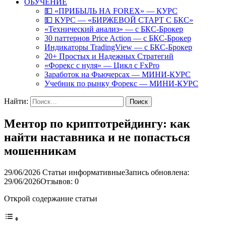
ОБУЧЕНИЕ
💵 «ПРИБЫЛЬ НА FOREX» — КУРС
💵 КУРС — «БИРЖЕВОЙ СТАРТ С БКС»
«Технический анализ» — с БКС-Брокер
30 паттернов Price Action — с БКС-Брокер
Индикаторы TradingView — с БКС-Брокер
20+ Простых и Надежных Стратегий
«Форекс с нуля» — Цикл с FxPro
Заработок на Фьючерсах — МИНИ-КУРС
Учебник по рынку Форекс — МИНИ-КУРС
Найти:
Ментор по криптотрейдингу: как
найти наставника и не попасться
мошенникам
29/06/2026
Статьи информативные
Запись обновлена:
29/06/2026
Отзывов: 0
Открой содержание статьи