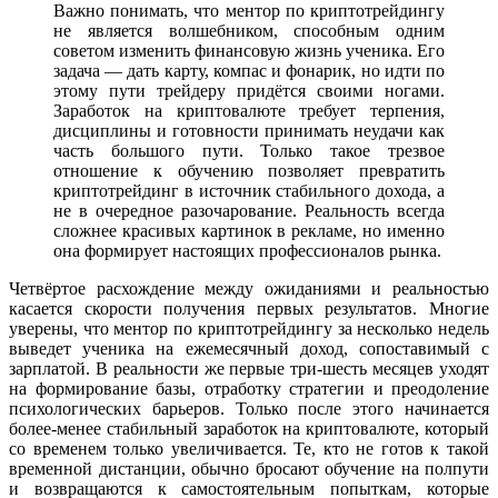
Важно понимать, что ментор по криптотрейдингу
не является волшебником, способным одним
советом изменить финансовую жизнь ученика. Его
задача — дать карту, компас и фонарик, но идти по
этому пути трейдеру придётся своими ногами.
Заработок на криптовалюте требует терпения,
дисциплины и готовности принимать неудачи как
часть большого пути. Только такое трезвое
отношение к обучению позволяет превратить
криптотрейдинг в источник стабильного дохода, а
не в очередное разочарование. Реальность всегда
сложнее красивых картинок в рекламе, но именно
она формирует настоящих профессионалов рынка.
Четвёртое расхождение между ожиданиями и реальностью
касается скорости получения первых результатов. Многие
уверены, что ментор по криптотрейдингу за несколько недель
выведет ученика на ежемесячный доход, сопоставимый с
зарплатой. В реальности же первые три-шесть месяцев уходят
на формирование базы, отработку стратегии и преодоление
психологических барьеров. Только после этого начинается
более-менее стабильный заработок на криптовалюте, который
со временем только увеличивается. Те, кто не готов к такой
временной дистанции, обычно бросают обучение на полпути
и возвращаются к самостоятельным попыткам, которые