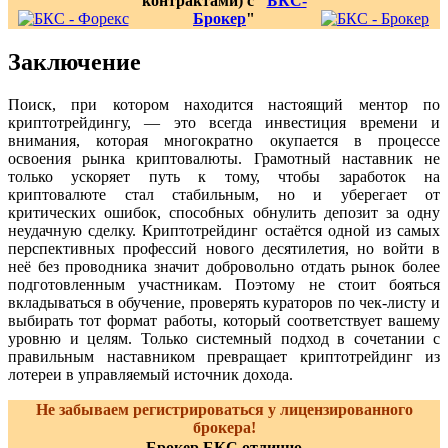
контрактами) с "
БКС-
Брокер
"
Заключение
Поиск, при котором находится настоящий ментор по
криптотрейдингу, — это всегда инвестиция времени и
внимания, которая многократно окупается в процессе
освоения рынка криптовалюты. Грамотный наставник не
только ускоряет путь к тому, чтобы заработок на
криптовалюте стал стабильным, но и уберегает от
критических ошибок, способных обнулить депозит за одну
неудачную сделку. Криптотрейдинг остаётся одной из самых
перспективных профессий нового десятилетия, но войти в
неё без проводника значит добровольно отдать рынок более
подготовленным участникам. Поэтому не стоит бояться
вкладываться в обучение, проверять кураторов по чек-листу и
выбирать тот формат работы, который соответствует вашему
уровню и целям. Только системный подход в сочетании с
правильным наставником превращает криптотрейдинг из
лотереи в управляемый источник дохода.
Не забываем регистрироваться у лицензированного
брокера!
Брокер БКС отлично