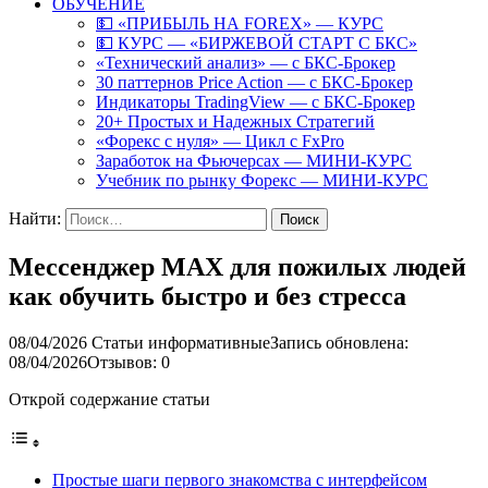
ОБУЧЕНИЕ
💵 «ПРИБЫЛЬ НА FOREX» — КУРС
💵 КУРС — «БИРЖЕВОЙ СТАРТ С БКС»
«Технический анализ» — с БКС-Брокер
30 паттернов Price Action — с БКС-Брокер
Индикаторы TradingView — с БКС-Брокер
20+ Простых и Надежных Стратегий
«Форекс с нуля» — Цикл с FxPro
Заработок на Фьючерсах — МИНИ-КУРС
Учебник по рынку Форекс — МИНИ-КУРС
Найти:
Мессенджер MAX для пожилых людей
как обучить быстро и без стресса
08/04/2026
Статьи информативные
Запись обновлена:
08/04/2026
Отзывов: 0
Открой содержание статьи
Простые шаги первого знакомства с интерфейсом