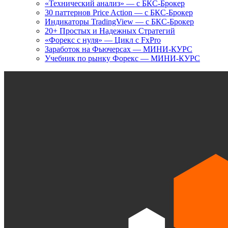
«Технический анализ» — с БКС-Брокер
30 паттернов Price Action — с БКС-Брокер
Индикаторы TradingView — с БКС-Брокер
20+ Простых и Надежных Стратегий
«Форекс с нуля» — Цикл с FxPro
Заработок на Фьючерсах — МИНИ-КУРС
Учебник по рынку Форекс — МИНИ-КУРС