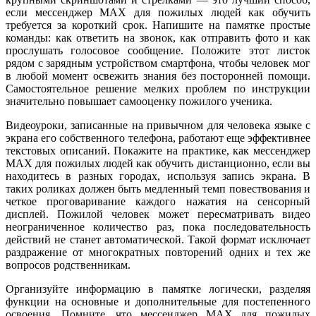
если мессенджер MAX для пожилых людей как обучить
требуется за короткий срок. Напишите на памятке простые
команды: как ответить на звонок, как отправить фото и как
прослушать голосовое сообщение. Положите этот листок
рядом с зарядным устройством смартфона, чтобы человек мог
в любой момент освежить знания без посторонней помощи.
Самостоятельное решение мелких проблем по инструкции
значительно повышает самооценку пожилого ученика.
Видеоуроки, записанные на привычном для человека языке с
экрана его собственного телефона, работают еще эффективнее
текстовых описаний. Покажите на практике, как мессенджер
MAX для пожилых людей как обучить дистанционно, если вы
находитесь в разных городах, используя запись экрана. В
таких роликах должен быть медленный темп повествования и
четкое проговаривание каждого нажатия на сенсорный
дисплей. Пожилой человек может пересматривать видео
неограниченное количество раз, пока последовательность
действий не станет автоматической. Такой формат исключает
раздражение от многократных повторений одних и тех же
вопросов родственникам.
Организуйте информацию в памятке логически, разделяя
функции на основные и дополнительные для постепенного
освоения. Помните, что мессенджер MAX для пожилых