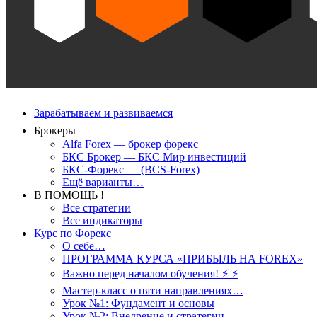
Зарабатываем и развиваемся
Брокеры
Alfa Forex — брокер форекс
БКС Брокер — БКС Мир инвестиций
БКС-Форекс — (BCS-Forex)
Ещё варианты…
В ПОМОЩЬ !
Все стратегии
Все индикаторы
Курс по Форекс
О себе…
ПРОГРАММА КУРСА «ПРИБЫЛЬ НА FOREX»
Важно перед началом обучения! ⚡ ⚡
Мастер-класс о пяти направлениях…
Урок №1: Фундамент и основы
Урок №2: Внедрение и стратегии