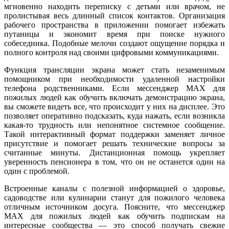
мгновенно находить переписку с детьми или врачом, не
пролистывая весь длинный список контактов. Организация
рабочего пространства в приложении помогает избежать
путаницы и экономит время при поиске нужного
собеседника. Подобные мелочи создают ощущение порядка и
полного контроля над своими цифровыми коммуникациями.
Функция трансляции экрана может стать незаменимым
помощником при необходимости удаленной настройки
телефона родственниками. Если мессенджер MAX для
пожилых людей как обучить включать демонстрацию экрана,
вы сможете видеть все, что происходит у них на дисплее. Это
позволяет оперативно подсказать, куда нажать, если возникла
какая-то трудность или непонятное системное сообщение.
Такой интерактивный формат поддержки заменяет личное
присутствие и помогает решать технические вопросы за
считанные минуты. Дистанционная помощь укрепляет
уверенность пенсионера в том, что он не останется один на
один с проблемой.
Встроенные каналы с полезной информацией о здоровье,
садоводстве или кулинарии станут для пожилого человека
отличным источником досуга. Поясните, что мессенджер
MAX для пожилых людей как обучить подпискам на
интересные сообщества — это способ получать свежие