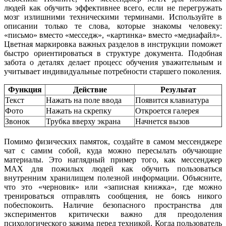
людей как обучить эффективнее всего, если не перегружать
мозг излишними техническими терминами. Используйте в
описании только те слова, которые знакомы человеку:
«письмо» вместо «месседж», «картинка» вместо «медиафайл».
Цветная маркировка важных разделов в инструкции поможет
быстро ориентироваться в структуре документа. Подобная
забота о деталях делает процесс обучения уважительным и
учитывает индивидуальные потребности старшего поколения.
Функция
Действие
Результат
Текст
Нажать на поле ввода
Появится клавиатура
Фото
Нажать на скрепку
Откроется галерея
Звонок
Трубка вверху экрана
Начнется вызов
Помимо физических памяток, создайте в самом мессенджере
чат с самим собой, куда можно пересылать обучающие
материалы. Это наглядный пример того, как мессенджер
MAX для пожилых людей как обучить пользоваться
внутренним хранилищем полезной информации. Объясните,
что это «черновик» или «записная книжка», где можно
тренироваться отправлять сообщения, не боясь никого
побеспокоить. Наличие безопасного пространства для
экспериментов критически важно для преодоления
психологического зажима перед техникой. Когда пользователь