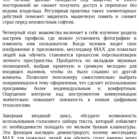
посторонний не сможет получить доступ к переписке без
ведома владельца. Регулярная практика таких элементарных
действий поможет закрепить мышечную память и снимет
страх перед неизвестным софтом.
Четвертый этап знакомства включает в себя изучение раздела
настроек профиля, где можно установить фотографию и
изменить имя пользователя. Когда человек видит свое
изображение в приложении, мессенджер MAX для пожилых
людей как обучить становится процессом персонализации
личного пространства. Пройдитесь по вкладкам звуковых
оповещений, выбрав приятную и громкую мелодию для
входящих вызовов, чтобы их было слышно из другой
комнаты. Позвольте пенсионеру самостоятельно выбрать
понравившуюся тему оформления, что сделает использование
программы более индивидуальным и комфортным.
Ощущение контроля над инструментом коммуникации
значительно повышает лояльность к новым цифровым
технологиям.
Завершая вводный цикл, обсудите возможность
использования голосового набора текста, который избавляет
от необходимости попадать по мелким буквам клавиатуры.
Эта функция наглядно демонстрирует, почему мессенджер
MAX для пожилых людей как обучить стоит именно через