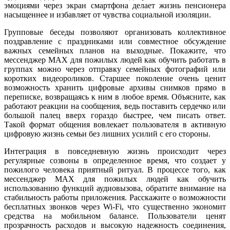
эмоциями через экран смартфона делает жизнь пенсионера
насыщеннее и избавляет от чувства социальной изоляции.
Групповые беседы позволяют организовать коллективное
поздравление с праздниками или совместное обсуждение
важных семейных планов на выходные. Покажите, что
мессенджер MAX для пожилых людей как обучить работать в
группах можно через отправку семейных фотографий или
коротких видеороликов. Старшее поколение очень ценит
возможность хранить цифровые архивы снимков прямо в
переписке, возвращаясь к ним в любое время. Объясните, как
работают реакции на сообщения, ведь поставить сердечко или
большой палец вверх гораздо быстрее, чем писать ответ.
Такой формат общения вовлекает пользователя в активную
цифровую жизнь семьи без лишних усилий с его стороны.
Интеграция в повседневную жизнь происходит через
регулярные созвоны в определенное время, что создает у
пожилого человека приятный ритуал. В процессе того, как
мессенджер MAX для пожилых людей как обучить
использованию функций аудиовызова, обратите внимание на
стабильность работы приложения. Расскажите о возможности
бесплатных звонков через Wi-Fi, что существенно экономит
средства на мобильном балансе. Пользователи ценят
прозрачность расходов и высокую надежность соединения,