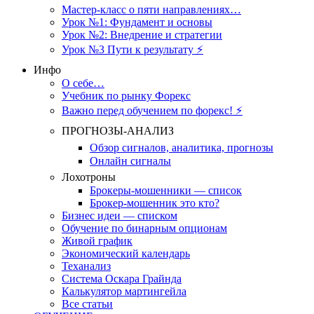
Мастер-класс о пяти направлениях…
Урок №1: Фундамент и основы
Урок №2: Внедрение и стратегии
Урок №3 Пути к результату ⚡️
Инфо
О себе…
Учебник по рынку Форекс
Важно перед обучением по форекс! ⚡
ПРОГНОЗЫ-АНАЛИЗ
Обзор сигналов, аналитика, прогнозы
Онлайн сигналы
Лохотроны
Брокеры-мошенники — список
Брокер-мошенник это кто?
Бизнес идеи — списком
Обучение по бинарным опционам
Живой график
Экономический календарь
Теханализ
Система Оскара Грайнда
Калькулятор мартингейла
Все статьи