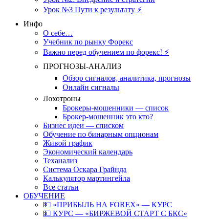
Урок №3 Пути к результату ⚡️
Инфо
О себе…
Учебник по рынку Форекс
Важно перед обучением по форекс! ⚡
ПРОГНОЗЫ-АНАЛИЗ
Обзор сигналов, аналитика, прогнозы
Онлайн сигналы
Лохотроны
Брокеры-мошенники — список
Брокер-мошенник это кто?
Бизнес идеи — списком
Обучение по бинарным опционам
Живой график
Экономический календарь
Теханализ
Система Оскара Грайнда
Калькулятор мартингейла
Все статьи
ОБУЧЕНИЕ
💵 «ПРИБЫЛЬ НА FOREX» — КУРС
💵 КУРС — «БИРЖЕВОЙ СТАРТ С БКС»