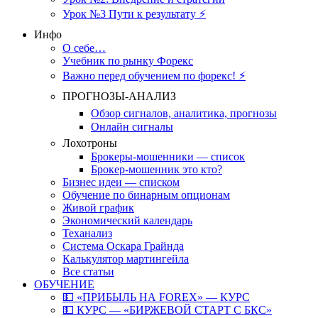
Урок №3 Пути к результату ⚡️
Инфо
О себе…
Учебник по рынку Форекс
Важно перед обучением по форекс! ⚡
ПРОГНОЗЫ-АНАЛИЗ
Обзор сигналов, аналитика, прогнозы
Онлайн сигналы
Лохотроны
Брокеры-мошенники — список
Брокер-мошенник это кто?
Бизнес идеи — списком
Обучение по бинарным опционам
Живой график
Экономический календарь
Теханализ
Система Оскара Грайнда
Калькулятор мартингейла
Все статьи
ОБУЧЕНИЕ
💵 «ПРИБЫЛЬ НА FOREX» — КУРС
💵 КУРС — «БИРЖЕВОЙ СТАРТ С БКС»