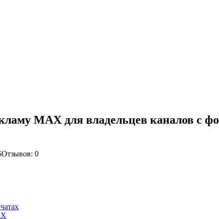
кламу MAX для владельцев каналов с ф
6
Отзывов: 0
чатах
AX