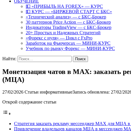
ОБУЧЕНИЕ
💵 «ПРИБЫЛЬ НА FOREX» — КУРС
💵 КУРС — «БИРЖЕВОЙ СТАРТ С БКС»
«Технический анализ» — с БКС-Брокер
30 паттернов Price Action — с БКС-Брокер
Индикаторы TradingView — с БКС-Брокер
20+ Простых и Надежных Стратегий
«Форекс с нуля» — Цикл с FxPro
Заработок на Фьючерсах — МИНИ-КУРС
Учебник по рынку Форекс — МИНИ-КУРС
Найти:
Монетизация чатов в MAX: заказать ре
(МЦА)
27/02/2026
Статьи информативные
Запись обновлена: 27/02/202
Открой содержание статьи
Стратегия заказать рекламу мессенджер MAX для МЦА в 
Привлечение владельцев каналов МЦА в мессенджер M