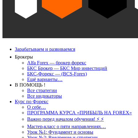
Зарабатываем и развиваемся
Брокеры
Alfa Forex — брокер форекс
БКС Брокер — БКС Мир инвестиций
БКС-Форекс — (BCS-Forex)
Ещё варианты…
В ПОМОЩЬ !
Все стратегии
Все индикаторы
Курс по Форекс
О себе…
ПРОГРАММА КУРСА «ПРИБЫЛЬ НА FOREX»
Важно перед началом обучения! ⚡ ⚡
Мастер-класс о пяти направлениях…
Урок №1: Фундамент и основы
Урок №2: Внедрение и стратегии