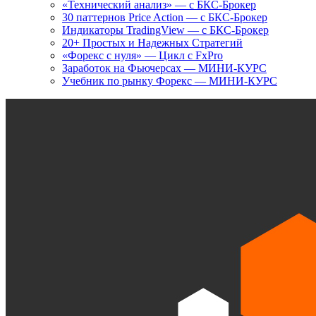
«Технический анализ» — с БКС-Брокер
30 паттернов Price Action — с БКС-Брокер
Индикаторы TradingView — с БКС-Брокер
20+ Простых и Надежных Стратегий
«Форекс с нуля» — Цикл с FxPro
Заработок на Фьючерсах — МИНИ-КУРС
Учебник по рынку Форекс — МИНИ-КУРС