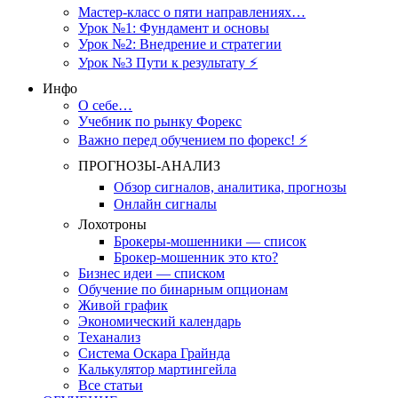
Мастер-класс о пяти направлениях…
Урок №1: Фундамент и основы
Урок №2: Внедрение и стратегии
Урок №3 Пути к результату ⚡️
Инфо
О себе…
Учебник по рынку Форекс
Важно перед обучением по форекс! ⚡
ПРОГНОЗЫ-АНАЛИЗ
Обзор сигналов, аналитика, прогнозы
Онлайн сигналы
Лохотроны
Брокеры-мошенники — список
Брокер-мошенник это кто?
Бизнес идеи — списком
Обучение по бинарным опционам
Живой график
Экономический календарь
Теханализ
Система Оскара Грайнда
Калькулятор мартингейла
Все статьи