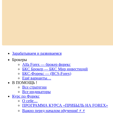
Зарабатываем и развиваемся
Брокеры
Alfa Forex — брокер форекс
БКС Брокер — БКС Мир инвестиций
БКС-Форекс — (BCS-Forex)
Ещё варианты…
В ПОМОЩЬ !
Все стратегии
Все индикаторы
Курс по Форекс
О себе…
ПРОГРАММА КУРСА «ПРИБЫЛЬ НА FOREX»
Важно перед началом обучения! ⚡ ⚡