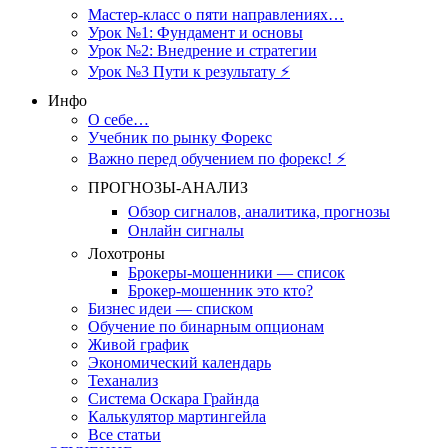
Мастер-класс о пяти направлениях…
Урок №1: Фундамент и основы
Урок №2: Внедрение и стратегии
Урок №3 Пути к результату ⚡️
Инфо
О себе…
Учебник по рынку Форекс
Важно перед обучением по форекс! ⚡
ПРОГНОЗЫ-АНАЛИЗ
Обзор сигналов, аналитика, прогнозы
Онлайн сигналы
Лохотроны
Брокеры-мошенники — список
Брокер-мошенник это кто?
Бизнес идеи — списком
Обучение по бинарным опционам
Живой график
Экономический календарь
Теханализ
Система Оскара Грайнда
Калькулятор мартингейла
Все статьи