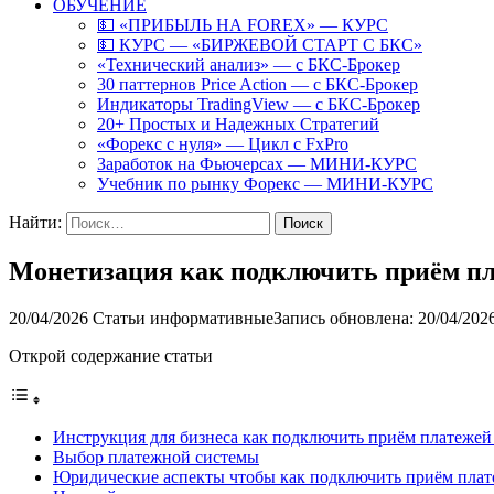
ОБУЧЕНИЕ
💵 «ПРИБЫЛЬ НА FOREX» — КУРС
💵 КУРС — «БИРЖЕВОЙ СТАРТ С БКС»
«Технический анализ» — с БКС-Брокер
30 паттернов Price Action — с БКС-Брокер
Индикаторы TradingView — с БКС-Брокер
20+ Простых и Надежных Стратегий
«Форекс с нуля» — Цикл с FxPro
Заработок на Фьючерсах — МИНИ-КУРС
Учебник по рынку Форекс — МИНИ-КУРС
Найти:
Монетизация как подключить приём п
20/04/2026
Статьи информативные
Запись обновлена: 20/04/202
Открой содержание статьи
Инструкция для бизнеса как подключить приём платеж
Выбор платежной системы
Юридические аспекты чтобы как подключить приём пла