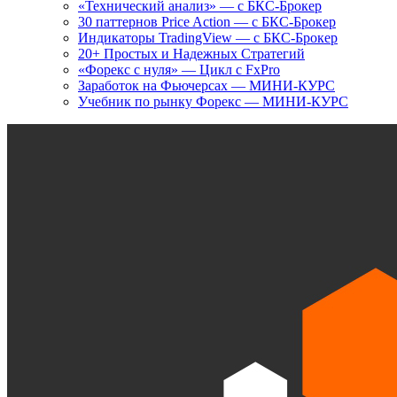
«Технический анализ» — с БКС-Брокер
30 паттернов Price Action — с БКС-Брокер
Индикаторы TradingView — с БКС-Брокер
20+ Простых и Надежных Стратегий
«Форекс с нуля» — Цикл с FxPro
Заработок на Фьючерсах — МИНИ-КУРС
Учебник по рынку Форекс — МИНИ-КУРС