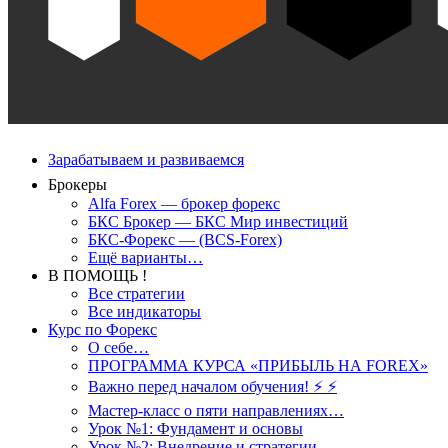
Зарабатываем и развиваемся
Брокеры
Alfa Forex — брокер форекс
БКС Брокер — БКС Мир инвестиций
БКС-Форекс — (BCS-Forex)
Ещё варианты…
В ПОМОЩЬ !
Все стратегии
Все индикаторы
Курс по Форекс
О себе…
ПРОГРАММА КУРСА «ПРИБЫЛЬ НА FOREX»
Важно перед началом обучения! ⚡ ⚡
Мастер-класс о пяти направлениях…
Урок №1: Фундамент и основы
Урок №2: Внедрение и стратегии