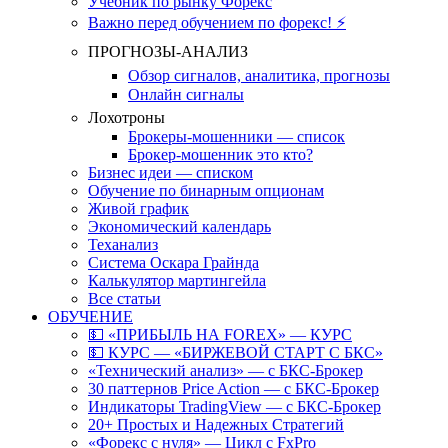
Учебник по рынку Форекс
Важно перед обучением по форекс! ⚡
ПРОГНОЗЫ-АНАЛИЗ
Обзор сигналов, аналитика, прогнозы
Онлайн сигналы
Лохотроны
Брокеры-мошенники — список
Брокер-мошенник это кто?
Бизнес идеи — списком
Обучение по бинарным опционам
Живой график
Экономический календарь
Теханализ
Система Оскара Грайнда
Калькулятор мартингейла
Все статьи
ОБУЧЕНИЕ
💵 «ПРИБЫЛЬ НА FOREX» — КУРС
💵 КУРС — «БИРЖЕВОЙ СТАРТ С БКС»
«Технический анализ» — с БКС-Брокер
30 паттернов Price Action — с БКС-Брокер
Индикаторы TradingView — с БКС-Брокер
20+ Простых и Надежных Стратегий
«Форекс с нуля» — Цикл с FxPro