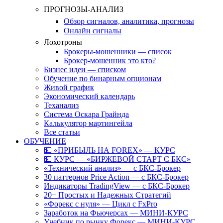
ПРОГНОЗЫ-АНАЛИЗ
Обзор сигналов, аналитика, прогнозы
Онлайн сигналы
Лохотроны
Брокеры-мошенники — список
Брокер-мошенник это кто?
Бизнес идеи — списком
Обучение по бинарным опционам
Живой график
Экономический календарь
Теханализ
Система Оскара Грайнда
Калькулятор мартингейла
Все статьи
ОБУЧЕНИЕ
💵 «ПРИБЫЛЬ НА FOREX» — КУРС
💵 КУРС — «БИРЖЕВОЙ СТАРТ С БКС»
«Технический анализ» — с БКС-Брокер
30 паттернов Price Action — с БКС-Брокер
Индикаторы TradingView — с БКС-Брокер
20+ Простых и Надежных Стратегий
«Форекс с нуля» — Цикл с FxPro
Заработок на Фьючерсах — МИНИ-КУРС
Учебник по рынку Форекс — МИНИ-КУРС