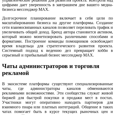
управленческие решения для развития проекта. Контроль над
цифрами дает уверенность в завтрашнем дне вашего медиа-
бизнеса мессенджер MAX.
Долгосрочное планирование включает в себя цели по
масштабированию бизнеса на другие платформы. Создание
сети взаимосвязанных каналов позволяет переливать трафик и
увеличивать общий доход. Бренд автора становится активом,
который можно монетизировать различными способами и
форматами. Построение команды помощников освобождает
время владельца для стратегического развития проекта.
Системный подход к ведению дел превращает хобби в
серьезный и прибыльный бизнес мессенджер MAX.
Чаты администраторов и торговля
рекламой
В экосистеме платформы существуют специализированные
чаты, где администраторы каналов обмениваются
рекламными возможностями. Эти сообщества служат живой
биржей для быстрой покупки и продажи мест в постах.
Участники могут оперативно находить партнеров для
взаимного пиара или платных интеграций. Общение в таких
чатах помогает быть в курсе текущих рыночных цен и