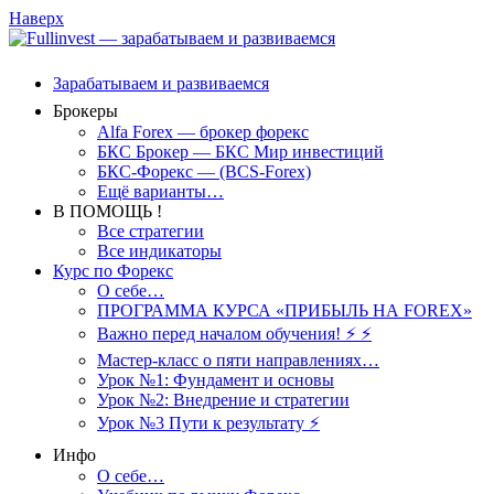
Наверх
Зарабатываем и развиваемся
Брокеры
Alfa Forex — брокер форекс
БКС Брокер — БКС Мир инвестиций
БКС-Форекс — (BCS-Forex)
Ещё варианты…
В ПОМОЩЬ !
Все стратегии
Все индикаторы
Курс по Форекс
О себе…
ПРОГРАММА КУРСА «ПРИБЫЛЬ НА FOREX»
Важно перед началом обучения! ⚡ ⚡
Мастер-класс о пяти направлениях…
Урок №1: Фундамент и основы
Урок №2: Внедрение и стратегии
Урок №3 Пути к результату ⚡️
Инфо
О себе…