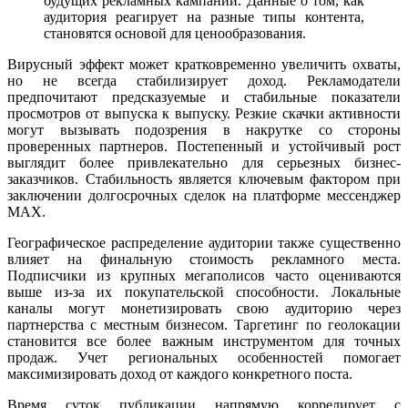
будущих рекламных кампаний. Данные о том, как
аудитория реагирует на разные типы контента,
становятся основой для ценообразования.
Вирусный эффект может кратковременно увеличить охваты,
но не всегда стабилизирует доход. Рекламодатели
предпочитают предсказуемые и стабильные показатели
просмотров от выпуска к выпуску. Резкие скачки активности
могут вызывать подозрения в накрутке со стороны
проверенных партнеров. Постепенный и устойчивый рост
выглядит более привлекательно для серьезных бизнес-
заказчиков. Стабильность является ключевым фактором при
заключении долгосрочных сделок на платформе мессенджер
MAX.
Географическое распределение аудитории также существенно
влияет на финальную стоимость рекламного места.
Подписчики из крупных мегаполисов часто оцениваются
выше из-за их покупательской способности. Локальные
каналы могут монетизировать свою аудиторию через
партнерства с местным бизнесом. Таргетинг по геолокации
становится все более важным инструментом для точных
продаж. Учет региональных особенностей помогает
максимизировать доход от каждого конкретного поста.
Время суток публикации напрямую коррелирует с