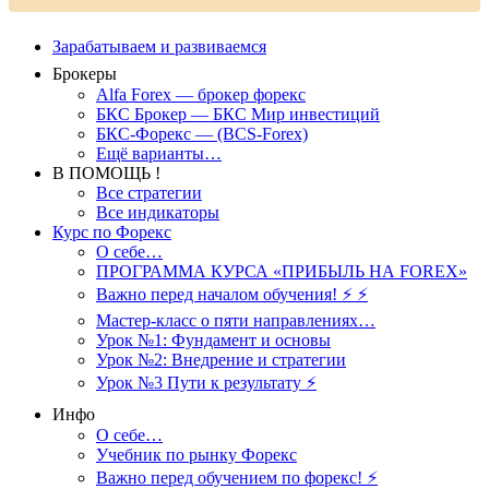
Зарабатываем и развиваемся
Брокеры
Alfa Forex — брокер форекс
БКС Брокер — БКС Мир инвестиций
БКС-Форекс — (BCS-Forex)
Ещё варианты…
В ПОМОЩЬ !
Все стратегии
Все индикаторы
Курс по Форекс
О себе…
ПРОГРАММА КУРСА «ПРИБЫЛЬ НА FOREX»
Важно перед началом обучения! ⚡ ⚡
Мастер-класс о пяти направлениях…
Урок №1: Фундамент и основы
Урок №2: Внедрение и стратегии
Урок №3 Пути к результату ⚡️
Инфо
О себе…
Учебник по рынку Форекс
Важно перед обучением по форекс! ⚡