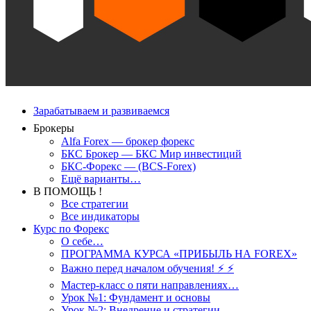
Зарабатываем и развиваемся
Брокеры
Alfa Forex — брокер форекс
БКС Брокер — БКС Мир инвестиций
БКС-Форекс — (BCS-Forex)
Ещё варианты…
В ПОМОЩЬ !
Все стратегии
Все индикаторы
Курс по Форекс
О себе…
ПРОГРАММА КУРСА «ПРИБЫЛЬ НА FOREX»
Важно перед началом обучения! ⚡ ⚡
Мастер-класс о пяти направлениях…
Урок №1: Фундамент и основы
Урок №2: Внедрение и стратегии