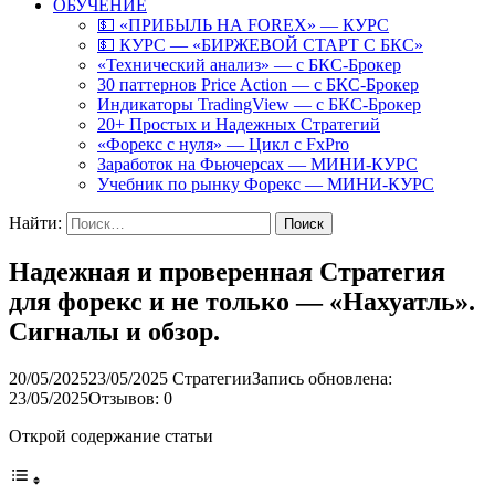
ОБУЧЕНИЕ
💵 «ПРИБЫЛЬ НА FOREX» — КУРС
💵 КУРС — «БИРЖЕВОЙ СТАРТ С БКС»
«Технический анализ» — с БКС-Брокер
30 паттернов Price Action — с БКС-Брокер
Индикаторы TradingView — с БКС-Брокер
20+ Простых и Надежных Стратегий
«Форекс с нуля» — Цикл с FxPro
Заработок на Фьючерсах — МИНИ-КУРС
Учебник по рынку Форекс — МИНИ-КУРС
Найти:
Надежная и проверенная Стратегия
для форекс и не только — «Нахуатль».
Сигналы и обзор.
20/05/2025
23/05/2025
Стратегии
Запись обновлена:
23/05/2025
Отзывов: 0
Открой содержание статьи