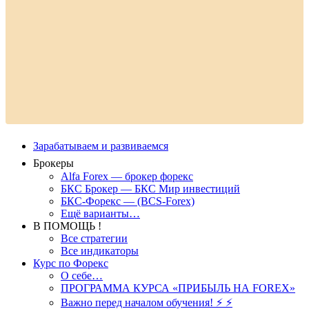
Зарабатываем и развиваемся
Брокеры
Alfa Forex — брокер форекс
БКС Брокер — БКС Мир инвестиций
БКС-Форекс — (BCS-Forex)
Ещё варианты…
В ПОМОЩЬ !
Все стратегии
Все индикаторы
Курс по Форекс
О себе…
ПРОГРАММА КУРСА «ПРИБЫЛЬ НА FOREX»
Важно перед началом обучения! ⚡ ⚡