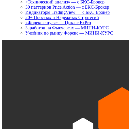
«Технический анализ» — с БКС-Брокер
30 паттернов Price Action — с БКС-Брокер
Индикаторы TradingView — с БКС-Брокер
20+ Простых и Надежных Стратегий
«Форекс с нуля» — Цикл с FxPro
Заработок на Фьючерсах — МИНИ-КУРС
Учебник по рынку Форекс — МИНИ-КУРС