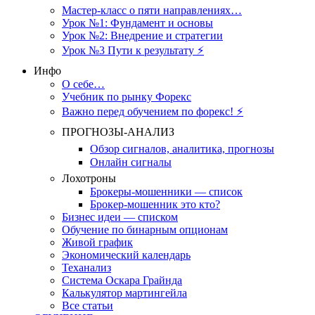
Мастер-класс о пяти направлениях…
Урок №1: Фундамент и основы
Урок №2: Внедрение и стратегии
Урок №3 Пути к результату ⚡️
Инфо
О себе…
Учебник по рынку Форекс
Важно перед обучением по форекс! ⚡
ПРОГНОЗЫ-АНАЛИЗ
Обзор сигналов, аналитика, прогнозы
Онлайн сигналы
Лохотроны
Брокеры-мошенники — список
Брокер-мошенник это кто?
Бизнес идеи — списком
Обучение по бинарным опционам
Живой график
Экономический календарь
Теханализ
Система Оскара Грайнда
Калькулятор мартингейла
Все статьи