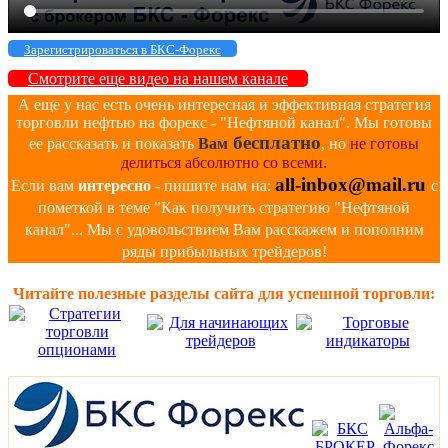
Зарегистрироваться в БКС-Форекс
Смотрите еще видео на нашем канале
А еще у нас есть очень интересная и эффективная стратегия
торговли нефтью на форекс - "Нефтяной канал". Мы готовы
бесплатно
ее рассказать и показать
Вам
, но
не готовы
делиться абсолютно со всеми.
all-inbox@mail.ru
Если вам
интересно
- пишите нам на:
с
пометкой в теме "Как получить стратегию "Нефтяной
канал"... Мы с удовольствием Вам расскажем и пополним
ряды прибыльных трейдеров!
Читайте полезные разделы сайта для успешной торговли: