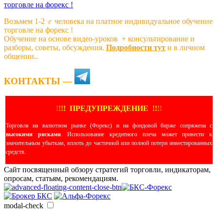
Возьмем 1-2 ‍♂️ человека на платное индивидуальное обучение
торговле на форекс !
Обучение на основе видео-уроков ️ + консультирование и
разборы, советы, обсуждения.
Подробности тут
и в личном
общении..
КОНТАКТЫ —
!
!
!
!
ПРЕДУПРЕЖДЕНИЕ
!!
!
!
Торговля на валютном рынке (Форекс) и на фондовой бирже сопряжена с
высокими рисками
. Использование кредитного плеча может привести к
значительным убыткам, вплоть до частичной или полной потери инвестированных
средств.
Сайт посвященный обзору стратегий торговли, индикаторам,
опросам, статьям, рекомендациям.
modal-check