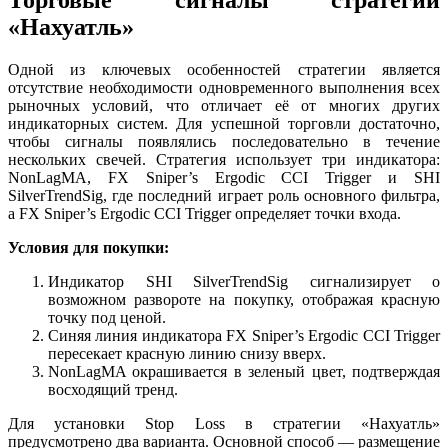
Торговые сигналы стратегии
«Нахуатль»
Одной из ключевых особенностей стратегии является
отсутствие необходимости одновременного выполнения всех
рыночных условий, что отличает её от многих других
индикаторных систем. Для успешной торговли достаточно,
чтобы сигналы появлялись последовательно в течение
нескольких свечей. Стратегия использует три индикатора:
NonLagMA, FX Sniper’s Ergodic CCI Trigger и SHI
SilverTrendSig, где последний играет роль основного фильтра,
а FX Sniper’s Ergodic CCI Trigger определяет точки входа.
Условия для покупки:
Индикатор SHI SilverTrendSig сигнализирует о
возможном развороте на покупку, отображая красную
точку под ценой.
Синяя линия индикатора FX Sniper’s Ergodic CCI Trigger
пересекает красную линию снизу вверх.
NonLagMA окрашивается в зеленый цвет, подтверждая
восходящий тренд.
Для установки Stop Loss в стратегии «Нахуатль»
предусмотрено два варианта. Основной способ — размещение