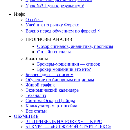
Урок №3 Пути к результату ⚡️
Инфо
О себе…
Учебник по рынку Форекс
Важно перед обучением по форекс! ⚡
ПРОГНОЗЫ-АНАЛИЗ
Обзор сигналов, аналитика, прогнозы
Онлайн сигналы
Лохотроны
Брокеры-мошенники — список
Брокер-мошенник это кто?
Бизнес идеи — списком
Обучение по бинарным опционам
Живой график
Экономический календарь
Теханализ
Система Оскара Грайнда
Калькулятор мартингейла
Все статьи
ОБУЧЕНИЕ
💵 «ПРИБЫЛЬ НА FOREX» — КУРС
💵 КУРС — «БИРЖЕВОЙ СТАРТ С БКС»