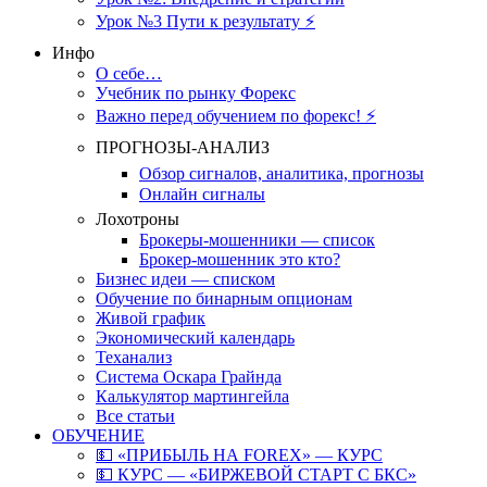
Урок №3 Пути к результату ⚡️
Инфо
О себе…
Учебник по рынку Форекс
Важно перед обучением по форекс! ⚡
ПРОГНОЗЫ-АНАЛИЗ
Обзор сигналов, аналитика, прогнозы
Онлайн сигналы
Лохотроны
Брокеры-мошенники — список
Брокер-мошенник это кто?
Бизнес идеи — списком
Обучение по бинарным опционам
Живой график
Экономический календарь
Теханализ
Система Оскара Грайнда
Калькулятор мартингейла
Все статьи
ОБУЧЕНИЕ
💵 «ПРИБЫЛЬ НА FOREX» — КУРС
💵 КУРС — «БИРЖЕВОЙ СТАРТ С БКС»