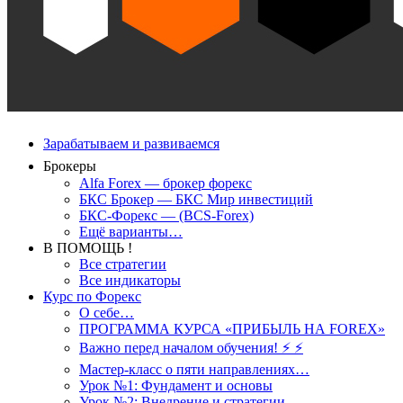
Зарабатываем и развиваемся
Брокеры
Alfa Forex — брокер форекс
БКС Брокер — БКС Мир инвестиций
БКС-Форекс — (BCS-Forex)
Ещё варианты…
В ПОМОЩЬ !
Все стратегии
Все индикаторы
Курс по Форекс
О себе…
ПРОГРАММА КУРСА «ПРИБЫЛЬ НА FOREX»
Важно перед началом обучения! ⚡ ⚡
Мастер-класс о пяти направлениях…
Урок №1: Фундамент и основы
Урок №2: Внедрение и стратегии