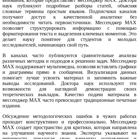
внимания, которые предоставляет мессенджер MAX. Доктора
наук публикуют подробные разборы статей, объясняя
сложные термины простым языком. Подписчики каналов
получают доступ к качественной аналитике без
необходимости читать первоисточники. Мессенджер MAX
позволяет структурировать информацию с помощью
форматирования текста и выделения ключевых моментов. Это
делает науку понятнее для студентов и молодых
исследователей, начинающих свой путь.
В каналах часто публикуются сравнительные анализы
различных методик и подходов к решению задач. Мессенджер
MAX поддерживает мультимедиа, позволяя вставлять графики
и диаграммы прямо в сообщения. Визуализация данных
помогает лучше усвоить материал и запомнить важные
выводы исследований. Доктора наук используют эти
возможности для наглядной демонстрации своих
теоретических выкладок. Качество подачи материала в
мессенджер MAX часто превосходит традиционные печатные
издания.
Обсуждение методологических ошибок в чужих работах
проходит конструктивно и профессионально. Мессенджер
MAX создает пространство для критики, которая направлена
на улучшение научного знания. Эксперты указывают на
неточности, предлагая свои варианты исправления и