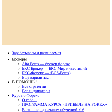
Зарабатываем и развиваемся
Брокеры
Alfa Forex — брокер форекс
БКС Брокер — БКС Мир инвестиций
БКС-Форекс — (BCS-Forex)
Ещё варианты…
В ПОМОЩЬ !
Все стратегии
Все индикаторы
Курс по Форекс
О себе…
ПРОГРАММА КУРСА «ПРИБЫЛЬ НА FOREX»
Важно перед началом обучения! ⚡ ⚡