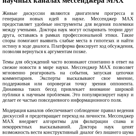
научных каналах мессенджера MAX
Живые дискуссии являются двигателем прогресса и
генерации новых идей в науке. Мессенджер MAX
предоставляет удобные инструменты для ведения полемики
между учеными. Доктора наук могут оспаривать теории друг
друга, оставаясь в рамках профессиональной этики. Такие
споры помогают выявить слабые места в гипотезах и найти
истину в ходе диалога. Платформа фиксирует ход обсуждения,
позволяя вернуться к аргументам позже.
Темы для обсуждений часто возникают спонтанно в ответ на
свежие новости в мире науки. Мессенджер MAX позволяет
мгновенно реагировать на события, запуская цепочки
комментариев. Эксперты высказывают свое мнение,
поддерживая или опровергая точку зрения оппонента.
Динамика таких бесед привлекает внимание широкой
публики к научным проблемам. Это популяризирует науку и
делает ее частью повседневного информационного поля.
Модерация каналов обеспечивает соблюдение правил ведения
дискуссий и предотвращает переход на личности. Мессенджер
MAX внедряет алгоритмы для фильтрации спама и
некорректных высказываний. Доктора наук ценят
возможность вести конструктивный диалог без лишнего шума