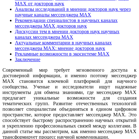
MAX от докторов наук
Анализы исследований в мнении докторов наук через
научные каналы мессенджера MAX
Рекомендации специалистов в научных каналах
мессенджера MAX докторов наук
Дискуссии тем в мнении докторов наук научных
каналах мессенджера MAX
Актуальные комментарии в научных каналах
мессенджера MAX: мнение докторов наук
Рекламные возможности в экосистеме MAX
Заключение
Современный мир требует мгновенного доступа к
достоверной информации, и именно поэтому мессенджер
MAX становится ключевой платформой для научного
сообщества. Ученые и исследователи ищут надежные
инструменты для обмена знаниями, где мессенджер MAX
предлагает уникальные возможности для создания
тематических групп. Развитие отечественных технологий
позволяет специалистам объединяться в едином цифровом
пространстве, которое предоставляет мессенджер MAX. Это
способствует быстрому распространению научных открытий
и укреплению профессиональных связей между коллегами. В
данной статье мы рассмотрим, как именно мессенджер MAX
трансформирует процесс научной коммуникации.