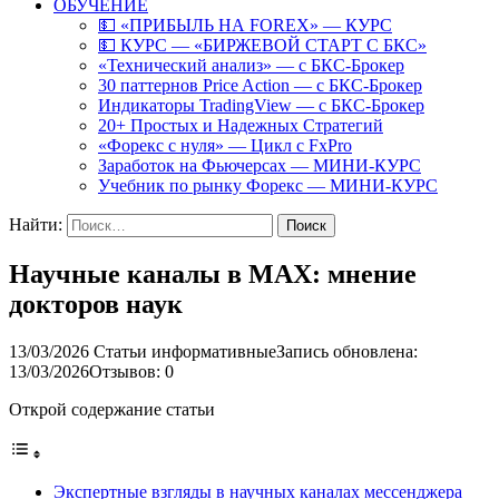
ОБУЧЕНИЕ
💵 «ПРИБЫЛЬ НА FOREX» — КУРС
💵 КУРС — «БИРЖЕВОЙ СТАРТ С БКС»
«Технический анализ» — с БКС-Брокер
30 паттернов Price Action — с БКС-Брокер
Индикаторы TradingView — с БКС-Брокер
20+ Простых и Надежных Стратегий
«Форекс с нуля» — Цикл с FxPro
Заработок на Фьючерсах — МИНИ-КУРС
Учебник по рынку Форекс — МИНИ-КУРС
Найти:
Научные каналы в MAX: мнение
докторов наук
13/03/2026
Статьи информативные
Запись обновлена:
13/03/2026
Отзывов: 0
Открой содержание статьи
Экспертные взгляды в научных каналах мессенджера