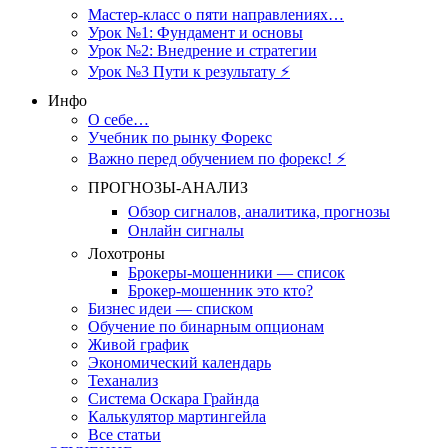
Мастер-класс о пяти направлениях…
Урок №1: Фундамент и основы
Урок №2: Внедрение и стратегии
Урок №3 Пути к результату ⚡️
Инфо
О себе…
Учебник по рынку Форекс
Важно перед обучением по форекс! ⚡
ПРОГНОЗЫ-АНАЛИЗ
Обзор сигналов, аналитика, прогнозы
Онлайн сигналы
Лохотроны
Брокеры-мошенники — список
Брокер-мошенник это кто?
Бизнес идеи — списком
Обучение по бинарным опционам
Живой график
Экономический календарь
Теханализ
Система Оскара Грайнда
Калькулятор мартингейла
Все статьи