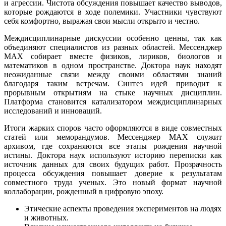
и агрессии. Чистота обсуждения повышает качество выводов,
которые рождаются в ходе полемики. Участники чувствуют
себя комфортно, выражая свои мысли открыто и честно.
Междисциплинарные дискуссии особенно ценны, так как
объединяют специалистов из разных областей. Мессенджер
MAX собирает вместе физиков, лириков, биологов и
математиков в одном пространстве. Доктора наук находят
неожиданные связи между своими областями знаний
благодаря таким встречам. Синтез идей приводит к
прорывным открытиям на стыке научных дисциплин.
Платформа становится катализатором междисциплинарных
исследований и инноваций.
Итоги жарких споров часто оформляются в виде совместных
статей или меморандумов. Мессенджер MAX служит
архивом, где сохраняются все этапы рождения научной
истины. Доктора наук используют историю переписки как
источник данных для своих будущих работ. Прозрачность
процесса обсуждения повышает доверие к результатам
совместного труда ученых. Это новый формат научной
коллаборации, рожденный в цифровую эпоху.
Этические аспекты проведения экспериментов на людях
и животных.