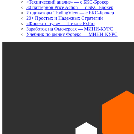
«Технический анализ» — с БКС-Брокер
30 паттернов Price Action — с БКС-Брокер
Индикаторы TradingView — с БКС-Брокер
20+ Простых и Надежных Стратегий
«Форекс с нуля» — Цикл с FxPro
Заработок на Фьючерсах — МИНИ-КУРС
Учебник по рынку Форекс — МИНИ-КУРС