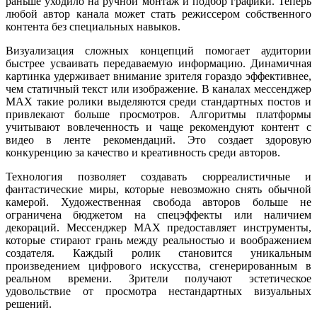
раньше уходило на ручной монтаж и подбор графики. Теперь
любой автор канала может стать режиссером собственного
контента без специальных навыков.
Визуализация сложных концепций помогает аудитории
быстрее усваивать передаваемую информацию. Динамичная
картинка удерживает внимание зрителя гораздо эффективнее,
чем статичный текст или изображение. В каналах мессенджер
MAX такие ролики выделяются среди стандартных постов и
привлекают больше просмотров. Алгоритмы платформы
учитывают вовлеченность и чаще рекомендуют контент с
видео в ленте рекомендаций. Это создает здоровую
конкуренцию за качество и креативность среди авторов.
Технология позволяет создавать сюрреалистичные и
фантастические миры, которые невозможно снять обычной
камерой. Художественная свобода авторов больше не
ограничена бюджетом на спецэффекты или наличием
декораций. Мессенджер MAX предоставляет инструменты,
которые стирают грань между реальностью и воображением
создателя. Каждый ролик становится уникальным
произведением цифрового искусства, сгенерированным в
реальном времени. Зрители получают эстетическое
удовольствие от просмотра нестандартных визуальных
решений.