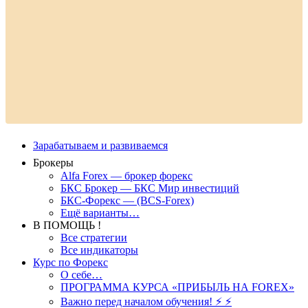
Зарабатываем и развиваемся
Брокеры
Alfa Forex — брокер форекс
БКС Брокер — БКС Мир инвестиций
БКС-Форекс — (BCS-Forex)
Ещё варианты…
В ПОМОЩЬ !
Все стратегии
Все индикаторы
Курс по Форекс
О себе…
ПРОГРАММА КУРСА «ПРИБЫЛЬ НА FOREX»
Важно перед началом обучения! ⚡ ⚡