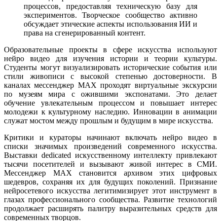
процессов, предоставляя техническую базу для
экспериментов. Творческое сообщество активно
обсуждает этические аспекты использования ИИ и
права на сгенерированный контент.
Образовательные проекты в сфере искусства используют
нейро видео для изучения истории и теории культуры.
Студенты могут визуализировать исторические события или
стили живописи с высокой степенью достоверности. В
каналах мессенджер MAX проходят виртуальные экскурсии
по музеям мира с ожившими экспонатами. Это делает
обучение увлекательным процессом и повышает интерес
молодежи к культурному наследию. Инновации в анимации
служат мостом между прошлым и будущим в мире искусства.
Критики и кураторы начинают включать нейро видео в
списки значимых произведений современного искусства.
Выставки dedicated искусственному интеллекту привлекают
тысячи посетителей и вызывают живой интерес в СМИ.
Мессенджер MAX становится архивом этих цифровых
шедевров, сохраняя их для будущих поколений. Признание
нейросетевого искусства легитимизирует этот инструмент в
глазах профессионального сообщества. Развитие технологий
продолжает расширять палитру выразительных средств для
современных творцов.