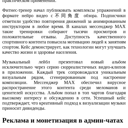
практическом применении.
Фитнес-тренер начал публиковать комплексы упражнений в
формате нейро видео с不同角度 обзора. Подписчики
отметили удобство повторения движений за анимированным
инструктором в любое время. В каналах мессенджер MAX
такие тренировки собирают тысячи просмотров и
положительные отзывы. Доступность качественного
спортивного контента повысила мотивацию людей к занятиям
спортом. Кейс демонстрирует, как технологии могут улучшать
качество жизни и здоровье населения.
Музыкальный лейбл презентовал новый альбом
исключительно через серию сюрреалистичных видео-клипов
в приложении. Каждый трек сопровождался уникальным
визуальным рядом, сгенерированным под настроение
композиции. Мессенджер MAX обеспечил вирусное
распространение этого контента среди меломанов и
ценителей искусства. Альбом попал в топ чартов благодаря
высокому интересу и обсуждению в сети. Успешный кейс
подтверждает, что креативный подход к визуализации музыки
приносит дивиденды.
Реклама и монетизация в админ-чатах