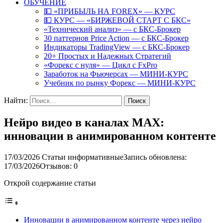
ОБУЧЕНИЕ
💵 «ПРИБЫЛЬ НА FOREX» — КУРС
💵 КУРС — «БИРЖЕВОЙ СТАРТ С БКС»
«Технический анализ» — с БКС-Брокер
30 паттернов Price Action — с БКС-Брокер
Индикаторы TradingView — с БКС-Брокер
20+ Простых и Надежных Стратегий
«Форекс с нуля» — Цикл с FxPro
Заработок на Фьючерсах — МИНИ-КУРС
Учебник по рынку Форекс — МИНИ-КУРС
Найти:
Нейро видео в каналах MAX:
инновации в анимированном контенте
17/03/2026
Статьи информативные
Запись обновлена:
17/03/2026
Отзывов: 0
Открой содержание статьи
Инновации в анимированном контенте через нейро