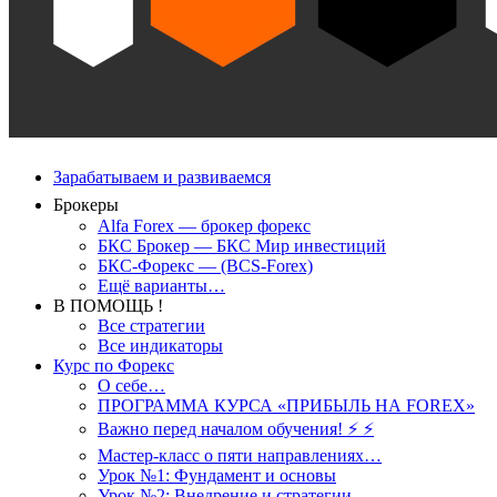
Зарабатываем и развиваемся
Брокеры
Alfa Forex — брокер форекс
БКС Брокер — БКС Мир инвестиций
БКС-Форекс — (BCS-Forex)
Ещё варианты…
В ПОМОЩЬ !
Все стратегии
Все индикаторы
Курс по Форекс
О себе…
ПРОГРАММА КУРСА «ПРИБЫЛЬ НА FOREX»
Важно перед началом обучения! ⚡ ⚡
Мастер-класс о пяти направлениях…
Урок №1: Фундамент и основы
Урок №2: Внедрение и стратегии