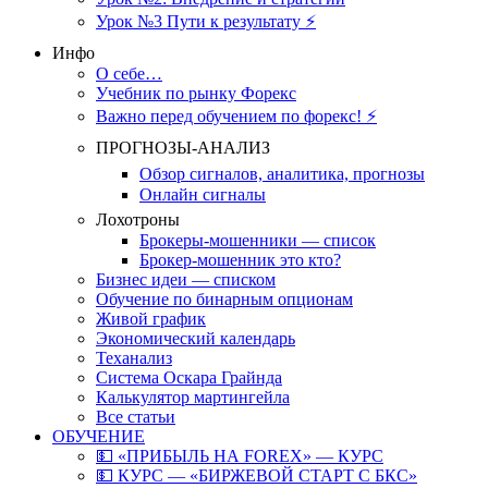
Урок №3 Пути к результату ⚡️
Инфо
О себе…
Учебник по рынку Форекс
Важно перед обучением по форекс! ⚡
ПРОГНОЗЫ-АНАЛИЗ
Обзор сигналов, аналитика, прогнозы
Онлайн сигналы
Лохотроны
Брокеры-мошенники — список
Брокер-мошенник это кто?
Бизнес идеи — списком
Обучение по бинарным опционам
Живой график
Экономический календарь
Теханализ
Система Оскара Грайнда
Калькулятор мартингейла
Все статьи
ОБУЧЕНИЕ
💵 «ПРИБЫЛЬ НА FOREX» — КУРС
💵 КУРС — «БИРЖЕВОЙ СТАРТ С БКС»