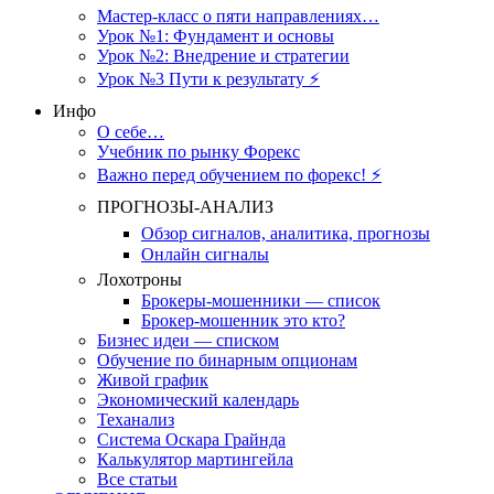
Мастер-класс о пяти направлениях…
Урок №1: Фундамент и основы
Урок №2: Внедрение и стратегии
Урок №3 Пути к результату ⚡️
Инфо
О себе…
Учебник по рынку Форекс
Важно перед обучением по форекс! ⚡
ПРОГНОЗЫ-АНАЛИЗ
Обзор сигналов, аналитика, прогнозы
Онлайн сигналы
Лохотроны
Брокеры-мошенники — список
Брокер-мошенник это кто?
Бизнес идеи — списком
Обучение по бинарным опционам
Живой график
Экономический календарь
Теханализ
Система Оскара Грайнда
Калькулятор мартингейла
Все статьи