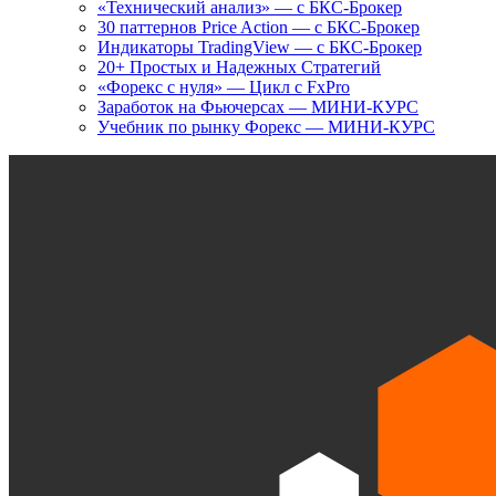
«Технический анализ» — с БКС-Брокер
30 паттернов Price Action — с БКС-Брокер
Индикаторы TradingView — с БКС-Брокер
20+ Простых и Надежных Стратегий
«Форекс с нуля» — Цикл с FxPro
Заработок на Фьючерсах — МИНИ-КУРС
Учебник по рынку Форекс — МИНИ-КУРС