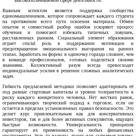
высокооплачиваемой сфере деятельности.
Важным аспектом является поддержка сообщества
единомышленников, которое сопровождает каждого студента
на протяжении всего пути освоения материала. Обмен
опытом и совместный разбор ошибок ускоряют процесс
обучения и помогают избежать типичных ловушек,
расставленных рынком. Социальный элемент образования
играет crucial роль в поддержании мотивации и
предотвращении эмоционального выгорания на ранних
этапах. Заработать на форекс в одиночку гораздо сложнее, чем
в команде профессионалов, готовых поделиться своими
знаниями. Коллективный разум всегда превосходит
индивидуальные усилия в решении сложных аналитических
задач.
Гибкость предлагаемой методики позволяет адаптировать её
под разные стартовые капиталы и уровни толерантности к
риску каждого конкретного человека. Нет жестких рамок,
ограничивающих творческий подход к торговле, если он
остается в пределах установленных правил безопасности. Это
делает курс привлекательным как для консервативных
инвесторов, так и для более активных спекулянтов, ищущих
быстрые возможности. Универсальность принципов
гарантирует их применимость на любых финансовых
инструментах, будь то валюты, акции или сырьевые товары.