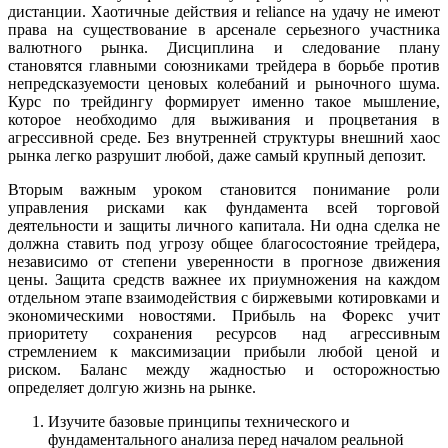
дистанции. Хаотичные действия и reliance на удачу не имеют
права на существование в арсенале серьезного участника
валютного рынка. Дисциплина и следование плану
становятся главными союзниками трейдера в борьбе против
непредсказуемости ценовых колебаний и рыночного шума.
Курс по трейдингу формирует именно такое мышление,
которое необходимо для выживания и процветания в
агрессивной среде. Без внутренней структуры внешний хаос
рынка легко разрушит любой, даже самый крупный депозит.
Вторым важным уроком становится понимание роли
управления рисками как фундамента всей торговой
деятельности и защиты личного капитала. Ни одна сделка не
должна ставить под угрозу общее благосостояние трейдера,
независимо от степени уверенности в прогнозе движения
цены. Защита средств важнее их приумножения на каждом
отдельном этапе взаимодействия с биржевыми котировками и
экономическими новостями. Прибыль на Форекс учит
приоритету сохранения ресурсов над агрессивным
стремлением к максимизации прибыли любой ценой и
риском. Баланс между жадностью и осторожностью
определяет долгую жизнь на рынке.
Изучите базовые принципы технического и
фундаментального анализа перед началом реальной