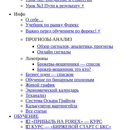
Урок №3 Пути к результату ⚡️
Инфо
О себе…
Учебник по рынку Форекс
Важно перед обучением по форекс! ⚡
ПРОГНОЗЫ-АНАЛИЗ
Обзор сигналов, аналитика, прогнозы
Онлайн сигналы
Лохотроны
Брокеры-мошенники — список
Брокер-мошенник это кто?
Бизнес идеи — списком
Обучение по бинарным опционам
Живой график
Экономический календарь
Теханализ
Система Оскара Грайнда
Калькулятор мартингейла
Все статьи
ОБУЧЕНИЕ
💵 «ПРИБЫЛЬ НА FOREX» — КУРС
💵 КУРС — «БИРЖЕВОЙ СТАРТ С БКС»