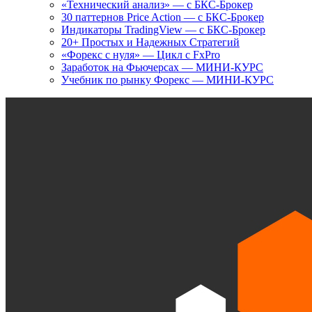
«Технический анализ» — с БКС-Брокер
30 паттернов Price Action — с БКС-Брокер
Индикаторы TradingView — с БКС-Брокер
20+ Простых и Надежных Стратегий
«Форекс с нуля» — Цикл с FxPro
Заработок на Фьючерсах — МИНИ-КУРС
Учебник по рынку Форекс — МИНИ-КУРС