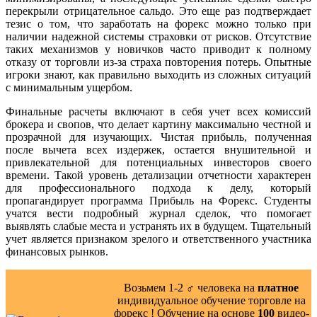
перекрыли отрицательное сальдо. Это еще раз подтверждает
тезис о том, что заработать на форекс можно только при
наличии надежной системы страховки от рисков. Отсутствие
таких механизмов у новичков часто приводит к полному
отказу от торговли из-за страха повторения потерь. Опытные
игроки знают, как правильно выходить из сложных ситуаций
с минимальным ущербом.
Финальные расчеты включают в себя учет всех комиссий
брокера и свопов, что делает картину максимально честной и
прозрачной для изучающих. Чистая прибыль, полученная
после вычета всех издержек, остается внушительной и
привлекательной для потенциальных инвесторов своего
времени. Такой уровень детализации отчетности характерен
для профессионального подхода к делу, который
пропагандирует программа Прибыль на Форекс. Студенты
учатся вести подробный журнал сделок, что помогает
выявлять слабые места и устранять их в будущем. Тщательный
учет является признаком зрелого и ответственного участника
финансовых рынков.
Возьмем 1-2 ‍♂️ человека на
платное
индивидуальное обучение торговле на
форекс ! Обучение на основе
100
видео-