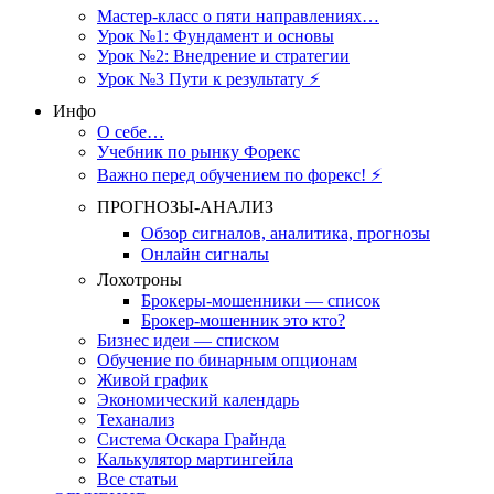
Мастер-класс о пяти направлениях…
Урок №1: Фундамент и основы
Урок №2: Внедрение и стратегии
Урок №3 Пути к результату ⚡️
Инфо
О себе…
Учебник по рынку Форекс
Важно перед обучением по форекс! ⚡
ПРОГНОЗЫ-АНАЛИЗ
Обзор сигналов, аналитика, прогнозы
Онлайн сигналы
Лохотроны
Брокеры-мошенники — список
Брокер-мошенник это кто?
Бизнес идеи — списком
Обучение по бинарным опционам
Живой график
Экономический календарь
Теханализ
Система Оскара Грайнда
Калькулятор мартингейла
Все статьи