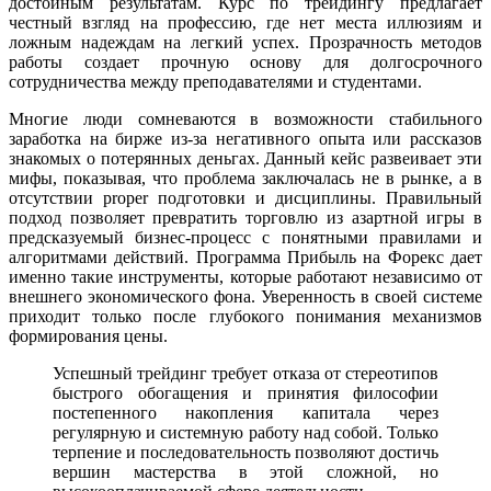
достойным результатам. Курс по трейдингу предлагает
честный взгляд на профессию, где нет места иллюзиям и
ложным надеждам на легкий успех. Прозрачность методов
работы создает прочную основу для долгосрочного
сотрудничества между преподавателями и студентами.
Многие люди сомневаются в возможности стабильного
заработка на бирже из-за негативного опыта или рассказов
знакомых о потерянных деньгах. Данный кейс развеивает эти
мифы, показывая, что проблема заключалась не в рынке, а в
отсутствии proper подготовки и дисциплины. Правильный
подход позволяет превратить торговлю из азартной игры в
предсказуемый бизнес-процесс с понятными правилами и
алгоритмами действий. Программа Прибыль на Форекс дает
именно такие инструменты, которые работают независимо от
внешнего экономического фона. Уверенность в своей системе
приходит только после глубокого понимания механизмов
формирования цены.
Успешный трейдинг требует отказа от стереотипов
быстрого обогащения и принятия философии
постепенного накопления капитала через
регулярную и системную работу над собой. Только
терпение и последовательность позволяют достичь
вершин мастерства в этой сложной, но