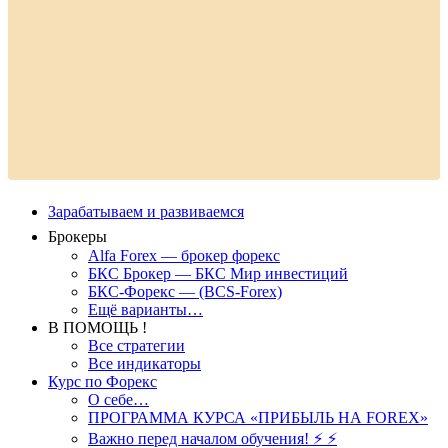
Зарабатываем и развиваемся
Брокеры
Alfa Forex — брокер форекс
БКС Брокер — БКС Мир инвестиций
БКС-Форекс — (BCS-Forex)
Ещё варианты…
В ПОМОЩЬ !
Все стратегии
Все индикаторы
Курс по Форекс
О себе…
ПРОГРАММА КУРСА «ПРИБЫЛЬ НА FOREX»
Важно перед началом обучения! ⚡ ⚡