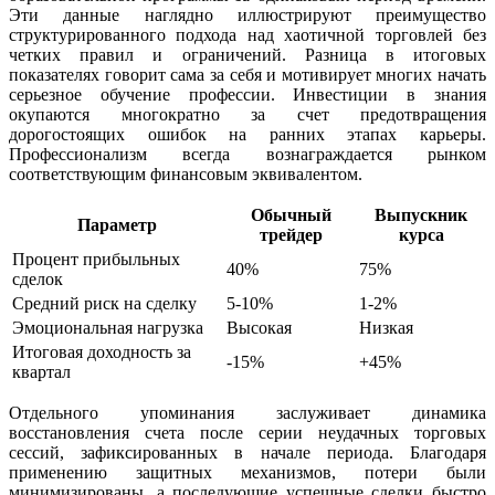
Эти данные наглядно иллюстрируют преимущество
структурированного подхода над хаотичной торговлей без
четких правил и ограничений. Разница в итоговых
показателях говорит сама за себя и мотивирует многих начать
серьезное обучение профессии. Инвестиции в знания
окупаются многократно за счет предотвращения
дорогостоящих ошибок на ранних этапах карьеры.
Профессионализм всегда вознаграждается рынком
соответствующим финансовым эквивалентом.
Обычный
Выпускник
Параметр
трейдер
курса
Процент прибыльных
40%
75%
сделок
Средний риск на сделку
5-10%
1-2%
Эмоциональная нагрузка
Высокая
Низкая
Итоговая доходность за
-15%
+45%
квартал
Отдельного упоминания заслуживает динамика
восстановления счета после серии неудачных торговых
сессий, зафиксированных в начале периода. Благодаря
применению защитных механизмов, потери были
минимизированы, а последующие успешные сделки быстро