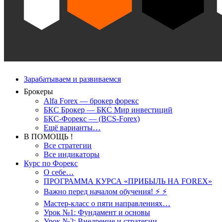
Зарабатываем и развиваемся
Брокеры
Alfa Forex — брокер форекс
БКС Брокер — БКС Мир инвестиций
БКС-Форекс — (BCS-Forex)
Ещё варианты…
В ПОМОЩЬ !
Все стратегии
Все индикаторы
Курс по Форекс
О себе…
ПРОГРАММА КУРСА «ПРИБЫЛЬ НА FOREX»
Важно перед началом обучения! ⚡ ⚡
Мастер-класс о пяти направлениях…
Урок №1: Фундамент и основы
Урок №2: Внедрение и стратегии