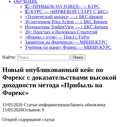
ОБУЧЕНИЕ
💵 «ПРИБЫЛЬ НА FOREX» — КУРС
💵 КУРС — «БИРЖЕВОЙ СТАРТ С БКС»
«Технический анализ» — с БКС-Брокер
30 паттернов Price Action — с БКС-Брокер
Индикаторы TradingView — с БКС-Брокер
20+ Простых и Надежных Стратегий
«Форекс с нуля» — Цикл с FxPro
Заработок на Фьючерсах — МИНИ-КУРС
Учебник по рынку Форекс — МИНИ-КУРС
Найти:
Новый опубликованный кейс по
Форекс с доказательствами высокой
доходности метода «Прибыль на
Форекс»
15/05/2026
Статьи информативные
Запись обновлена:
15/05/2026
Отзывов: 0
Открой содержание статьи