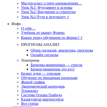
Мастер-класс о пяти направлениях…
Урок №1: Фундамент и основы
Урок №2: Внедрение и стратегии
Урок №3 Пути к результату ⚡️
Инфо
О себе…
Учебник по рынку Форекс
Важно перед обучением по форекс! ⚡
ПРОГНОЗЫ-АНАЛИЗ
Обзор сигналов, аналитика, прогнозы
Онлайн сигналы
Лохотроны
Брокеры-мошенники — список
Брокер-мошенник это кто?
Бизнес идеи — списком
Обучение по бинарным опционам
Живой график
Экономический календарь
Теханализ
Система Оскара Грайнда
Калькулятор мартингейла
Все статьи