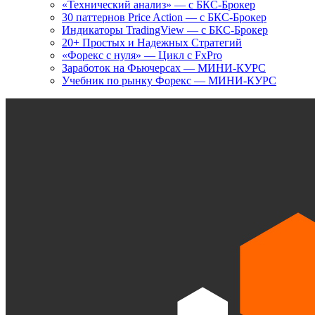
«Технический анализ» — с БКС-Брокер
30 паттернов Price Action — с БКС-Брокер
Индикаторы TradingView — с БКС-Брокер
20+ Простых и Надежных Стратегий
«Форекс с нуля» — Цикл с FxPro
Заработок на Фьючерсах — МИНИ-КУРС
Учебник по рынку Форекс — МИНИ-КУРС