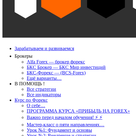
Зарабатываем и развиваемся
Брокеры
Alfa Forex — брокер форекс
БКС Брокер — БКС Мир инвестиций
БКС-Форекс — (BCS-Forex)
Ещё варианты…
В ПОМОЩЬ !
Все стратегии
Все индикаторы
Курс по Форекс
О себе…
ПРОГРАММА КУРСА «ПРИБЫЛЬ НА FOREX»
Важно перед началом обучения! ⚡ ⚡
Мастер-класс о пяти направлениях…
Урок №1: Фундамент и основы
Урок №2: Внедрение и стратегии