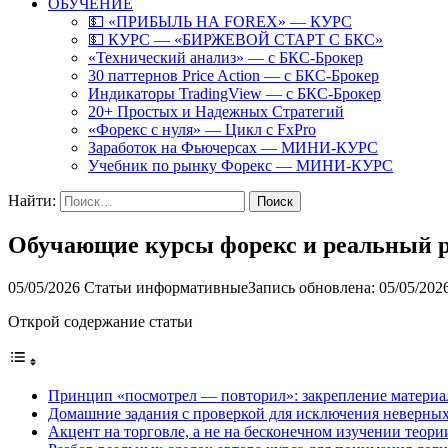
ОБУЧЕНИЕ
💵 «ПРИБЫЛЬ НА FOREX» — КУРС
💵 КУРС — «БИРЖЕВОЙ СТАРТ С БКС»
«Технический анализ» — с БКС-Брокер
30 паттернов Price Action — с БКС-Брокер
Индикаторы TradingView — с БКС-Брокер
20+ Простых и Надежных Стратегий
«Форекс с нуля» — Цикл с FxPro
Заработок на Фьючерсах — МИНИ-КУРС
Учебник по рынку Форекс — МИНИ-КУРС
Найти:
Обучающие курсы форекс и реальный ре
05/05/2026
Статьи информативные
Запись обновлена: 05/05/202
Открой содержание статьи
Принцип «посмотрел — повторил»: закрепление материал
Домашние задания с проверкой для исключения неверных
Акцент на торговле, а не на бесконечном изучении теори