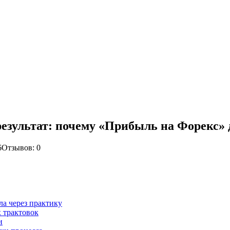
зультат: почему «Прибыль на Форекс» д
6
Отзывов: 0
а через практику
 трактовок
и