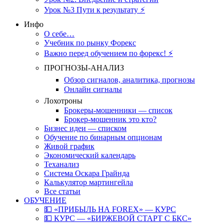
Урок №3 Пути к результату ⚡️
Инфо
О себе…
Учебник по рынку Форекс
Важно перед обучением по форекс! ⚡
ПРОГНОЗЫ-АНАЛИЗ
Обзор сигналов, аналитика, прогнозы
Онлайн сигналы
Лохотроны
Брокеры-мошенники — список
Брокер-мошенник это кто?
Бизнес идеи — списком
Обучение по бинарным опционам
Живой график
Экономический календарь
Теханализ
Система Оскара Грайнда
Калькулятор мартингейла
Все статьи
ОБУЧЕНИЕ
💵 «ПРИБЫЛЬ НА FOREX» — КУРС
💵 КУРС — «БИРЖЕВОЙ СТАРТ С БКС»