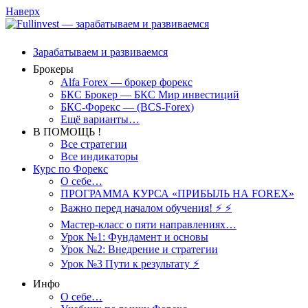
Наверх
Зарабатываем и развиваемся
Брокеры
Alfa Forex — брокер форекс
БКС Брокер — БКС Мир инвестиций
БКС-Форекс — (BCS-Forex)
Ещё варианты…
В ПОМОЩЬ !
Все стратегии
Все индикаторы
Курс по Форекс
О себе…
ПРОГРАММА КУРСА «ПРИБЫЛЬ НА FOREX»
Важно перед началом обучения! ⚡ ⚡
Мастер-класс о пяти направлениях…
Урок №1: Фундамент и основы
Урок №2: Внедрение и стратегии
Урок №3 Пути к результату ⚡️
Инфо
О себе…