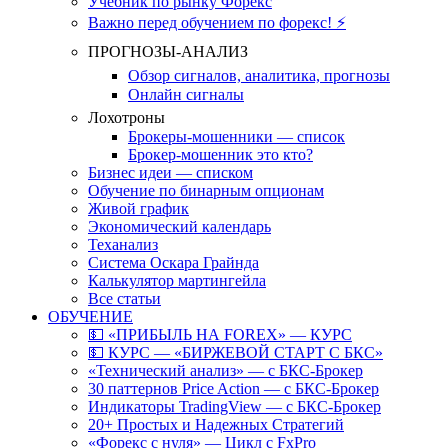
Учебник по рынку Форекс
Важно перед обучением по форекс! ⚡
ПРОГНОЗЫ-АНАЛИЗ
Обзор сигналов, аналитика, прогнозы
Онлайн сигналы
Лохотроны
Брокеры-мошенники — список
Брокер-мошенник это кто?
Бизнес идеи — списком
Обучение по бинарным опционам
Живой график
Экономический календарь
Теханализ
Система Оскара Грайнда
Калькулятор мартингейла
Все статьи
ОБУЧЕНИЕ
💵 «ПРИБЫЛЬ НА FOREX» — КУРС
💵 КУРС — «БИРЖЕВОЙ СТАРТ С БКС»
«Технический анализ» — с БКС-Брокер
30 паттернов Price Action — с БКС-Брокер
Индикаторы TradingView — с БКС-Брокер
20+ Простых и Надежных Стратегий
«Форекс с нуля» — Цикл с FxPro