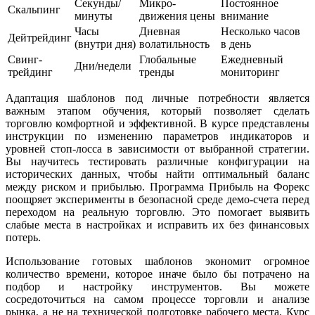
Секунды/
Микро-
Постоянное
Скальпинг
минуты
движения цены
внимание
Часы
Дневная
Несколько часов
Дейтрейдинг
(внутри дня)
волатильность
в день
Свинг-
Глобальные
Ежедневный
Дни/недели
трейдинг
тренды
мониторинг
Адаптация шаблонов под личные потребности является
важным этапом обучения, который позволяет сделать
торговлю комфортной и эффективной. В курсе представлены
инструкции по изменению параметров индикаторов и
уровней стоп-лосса в зависимости от выбранной стратегии.
Вы научитесь тестировать различные конфигурации на
исторических данных, чтобы найти оптимальный баланс
между риском и прибылью. Программа Прибыль на Форекс
поощряет эксперименты в безопасной среде демо-счета перед
переходом на реальную торговлю. Это помогает выявить
слабые места в настройках и исправить их без финансовых
потерь.
Использование готовых шаблонов экономит огромное
количество времени, которое иначе было бы потрачено на
подбор и настройку инструментов. Вы можете
сосредоточиться на самом процессе торговли и анализе
рынка, а не на технической подготовке рабочего места. Курс