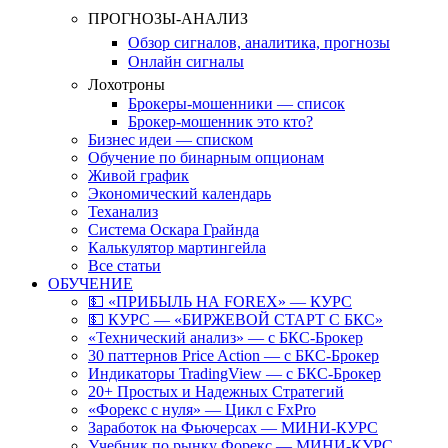
ПРОГНОЗЫ-АНАЛИЗ
Обзор сигналов, аналитика, прогнозы
Онлайн сигналы
Лохотроны
Брокеры-мошенники — список
Брокер-мошенник это кто?
Бизнес идеи — списком
Обучение по бинарным опционам
Живой график
Экономический календарь
Теханализ
Система Оскара Грайнда
Калькулятор мартингейла
Все статьи
ОБУЧЕНИЕ
💵 «ПРИБЫЛЬ НА FOREX» — КУРС
💵 КУРС — «БИРЖЕВОЙ СТАРТ С БКС»
«Технический анализ» — с БКС-Брокер
30 паттернов Price Action — с БКС-Брокер
Индикаторы TradingView — с БКС-Брокер
20+ Простых и Надежных Стратегий
«Форекс с нуля» — Цикл с FxPro
Заработок на Фьючерсах — МИНИ-КУРС
Учебник по рынку Форекс — МИНИ-КУРС