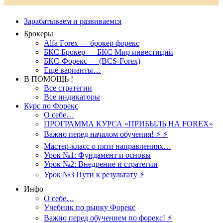
Зарабатываем и развиваемся
Брокеры
Alfa Forex — брокер форекс
БКС Брокер — БКС Мир инвестиций
БКС-Форекс — (BCS-Forex)
Ещё варианты…
В ПОМОЩЬ !
Все стратегии
Все индикаторы
Курс по Форекс
О себе…
ПРОГРАММА КУРСА «ПРИБЫЛЬ НА FOREX»
Важно перед началом обучения! ⚡ ⚡
Мастер-класс о пяти направлениях…
Урок №1: Фундамент и основы
Урок №2: Внедрение и стратегии
Урок №3 Пути к результату ⚡️
Инфо
О себе…
Учебник по рынку Форекс
Важно перед обучением по форекс! ⚡