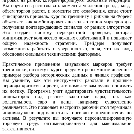
игроков на рынке, которые формируют основные тенденции.
Вы научитесь распознавать моменты усиления тренда, когда
объем торгов растет, и моменты его ослабления, когда стоит
фиксировать прибыль. Курс по трейдингу Прибыль на Форекс
объясняет, как комбинировать несколько типов маркеров для
получения подтверждающих сигналов от разных алгоритмов.
Это создает систему перекрестной проверки, которая
минимизирует количество ложных срабатываний и повышает
общую надежность стратегии. Трейдеры получают
возможность работать с уверенностью, зная, что их вход
обоснован сильными техническими факторами.
Практическое применение визуальных маркеров требует
тренировки, поэтому в курсе предусмотрены многочисленные
примеры разбора исторических данных и живых графиков.
Вы увидите, как эти инструменты работали в прошлые
периоды кризисов и роста, что поможет вам лучше понимать
их логику. Программа учит адаптировать чувствительность
индикаторов под разные валютные пары, так как
волатильность евро и иены, например, существенно
различается. Это позволяет настроить рабочий стол терминала
индивидуально под ваш стиль торговли и предпочтения по
активам. В результате вы получаете персонализированную
торговую среду, оптимизированную для максимальной
эффективности.