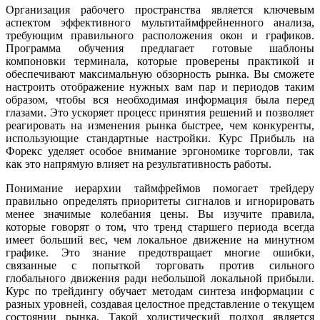
Организация рабочего пространства является ключевым
аспектом эффективного мультитаймфрейненного анализа,
требующим правильного расположения окон и графиков.
Программа обучения предлагает готовые шаблоны
компоновки терминала, которые проверены практикой и
обеспечивают максимальную обзорность рынка. Вы сможете
настроить отображение нужных вам пар и периодов таким
образом, чтобы вся необходимая информация была перед
глазами. Это ускоряет процесс принятия решений и позволяет
реагировать на изменения рынка быстрее, чем конкуренты,
использующие стандартные настройки. Курс Прибыль на
Форекс уделяет особое внимание эргономике торговли, так
как это напрямую влияет на результативность работы.
Понимание иерархии таймфреймов помогает трейдеру
правильно определять приоритеты сигналов и игнорировать
менее значимые колебания цены. Вы изучите правила,
которые говорят о том, что тренд старшего периода всегда
имеет больший вес, чем локальное движение на минутном
графике. Это знание предотвращает многие ошибки,
связанные с попыткой торговать против сильного
глобального движения ради небольшой локальной прибыли.
Курс по трейдингу обучает методам синтеза информации с
разных уровней, создавая целостное представление о текущем
состоянии рынка. Такой холистический подход является