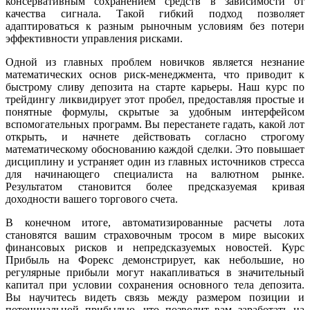
консервативным сохранением средств в зависимости от
качества сигнала. Такой гибкий подход позволяет
адаптироваться к разным рыночным условиям без потери
эффективности управления рисками.
Одной из главных проблем новичков является незнание
математических основ риск-менеджмента, что приводит к
быстрому сливу депозита на старте карьеры. Наш курс по
трейдингу ликвидирует этот пробел, предоставляя простые и
понятные формулы, скрытые за удобным интерфейсом
вспомогательных программ. Вы перестанете гадать, какой лот
открыть, и начнете действовать согласно строгому
математическому обоснованию каждой сделки. Это повышает
дисциплину и устраняет один из главных источников стресса
для начинающего специалиста на валютном рынке.
Результатом становится более предсказуемая кривая
доходности вашего торгового счета.
В конечном итоге, автоматизированные расчеты лота
становятся вашим страховочным тросом в мире высоких
финансовых рисков и непредсказуемых новостей. Курс
Прибыль на Форекс демонстрирует, как небольшие, но
регулярные прибыли могут накапливаться в значительный
капитал при условии сохранения основного тела депозита.
Вы научитесь видеть связь между размером позиции и
потенциальной прибылью, что позволит вам заработать на