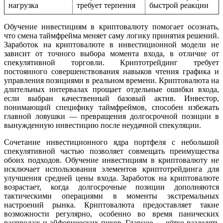
нагрузка
требует терпения
быстрой реакции
Обучение инвестициям в криптовалюту помогает осознать,
что смена таймфрейма меняет саму логику принятия решений.
Заработок на криптовалюте в инвестиционной модели не
зависит от точного выбора момента входа, в отличие от
спекулятивной торговли. Криптотрейдинг требует
постоянного совершенствования навыков чтения графика и
управления позициями в реальном времени. Криптовалюта на
длительных интервалах прощает отдельные ошибки входа,
если выбран качественный базовый актив. Инвестор,
понимающий специфику таймфреймов, способен избежать
главной ловушки — превращения долгосрочной позиции в
вынужденную инвестицию после неудачной спекуляции.
Сочетание инвестиционного ядра портфеля с небольшой
спекулятивной частью позволяет совмещать преимущества
обоих подходов. Обучение инвестициям в криптовалюту не
исключает использования элементов криптотрейдинга для
улучшения средней цены входа. Заработок на криптовалюте
возрастает, когда долгосрочные позиции дополняются
тактическими операциями в моменты экстремальных
настроений рынка. Криптовалюта предоставляет такие
возможности регулярно, особенно во время панических
распродаж и эйфорических пиков. Главное — чётко разделять