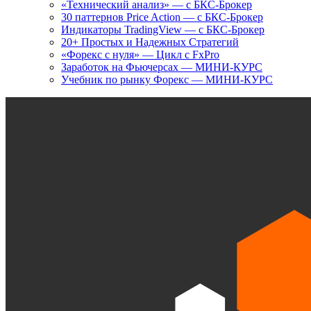
«Технический анализ» — с БКС-Брокер
30 паттернов Price Action — с БКС-Брокер
Индикаторы TradingView — с БКС-Брокер
20+ Простых и Надежных Стратегий
«Форекс с нуля» — Цикл с FxPro
Заработок на Фьючерсах — МИНИ-КУРС
Учебник по рынку Форекс — МИНИ-КУРС