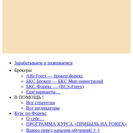
Зарабатываем и развиваемся
Брокеры
Alfa Forex — брокер форекс
БКС Брокер — БКС Мир инвестиций
БКС-Форекс — (BCS-Forex)
Ещё варианты…
В ПОМОЩЬ !
Все стратегии
Все индикаторы
Курс по Форекс
О себе…
ПРОГРАММА КУРСА «ПРИБЫЛЬ НА FOREX»
Важно перед началом обучения! ⚡ ⚡