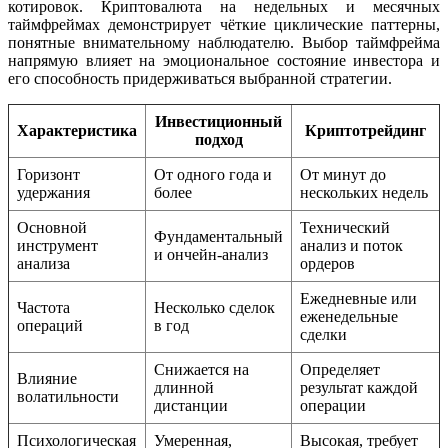
котировок. Криптовалюта на недельных и месячных
таймфреймах демонстрирует чёткие циклические паттерны,
понятные внимательному наблюдателю. Выбор таймфрейма
напрямую влияет на эмоциональное состояние инвестора и
его способность придерживаться выбранной стратегии.
Инвестиционный
Характеристика
Криптотрейдинг
подход
Горизонт
От одного года и
От минут до
удержания
более
нескольких недель
Основной
Технический
Фундаментальный
инструмент
анализ и поток
и ончейн-анализ
анализа
ордеров
Ежедневные или
Частота
Несколько сделок
еженедельные
операций
в год
сделки
Снижается на
Определяет
Влияние
длинной
результат каждой
волатильности
дистанции
операции
Психологическая
Умеренная,
Высокая, требует