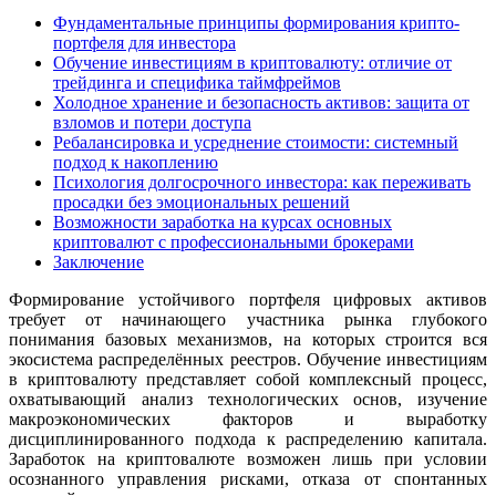
Фундаментальные принципы формирования крипто-
портфеля для инвестора
Обучение инвестициям в криптовалюту: отличие от
трейдинга и специфика таймфреймов
Холодное хранение и безопасность активов: защита от
взломов и потери доступа
Ребалансировка и усреднение стоимости: системный
подход к накоплению
Психология долгосрочного инвестора: как переживать
просадки без эмоциональных решений
Возможности заработка на курсах основных
криптовалют с профессиональными брокерами
Заключение
Формирование устойчивого портфеля цифровых активов
требует от начинающего участника рынка глубокого
понимания базовых механизмов, на которых строится вся
экосистема распределённых реестров. Обучение инвестициям
в криптовалюту представляет собой комплексный процесс,
охватывающий анализ технологических основ, изучение
макроэкономических факторов и выработку
дисциплинированного подхода к распределению капитала.
Заработок на криптовалюте возможен лишь при условии
осознанного управления рисками, отказа от спонтанных