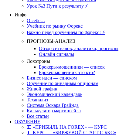
Урок №3 Пути к результату ⚡️
Инфо
О себе…
Учебник по рынку Форекс
Важно перед обучением по форекс! ⚡
ПРОГНОЗЫ-АНАЛИЗ
Обзор сигналов, аналитика, прогнозы
Онлайн сигналы
Лохотроны
Брокеры-мошенники — список
Брокер-мошенник это кто?
Бизнес идеи — списком
Обучение по бинарным опционам
Живой график
Экономический календарь
Теханализ
Система Оскара Грайнда
Калькулятор мартингейла
Все статьи
ОБУЧЕНИЕ
💵 «ПРИБЫЛЬ НА FOREX» — КУРС
💵 КУРС — «БИРЖЕВОЙ СТАРТ С БКС»