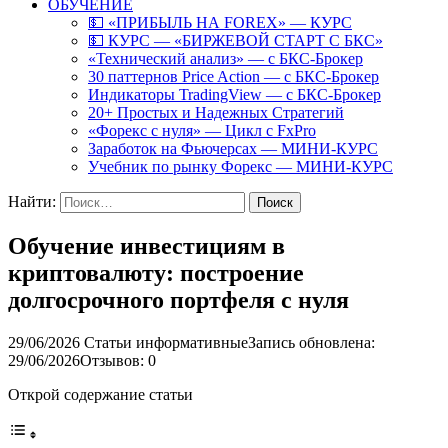
ОБУЧЕНИЕ
💵 «ПРИБЫЛЬ НА FOREX» — КУРС
💵 КУРС — «БИРЖЕВОЙ СТАРТ С БКС»
«Технический анализ» — с БКС-Брокер
30 паттернов Price Action — с БКС-Брокер
Индикаторы TradingView — с БКС-Брокер
20+ Простых и Надежных Стратегий
«Форекс с нуля» — Цикл с FxPro
Заработок на Фьючерсах — МИНИ-КУРС
Учебник по рынку Форекс — МИНИ-КУРС
Найти:
Обучение инвестициям в
криптовалюту: построение
долгосрочного портфеля с нуля
29/06/2026
Статьи информативные
Запись обновлена:
29/06/2026
Отзывов: 0
Открой содержание статьи