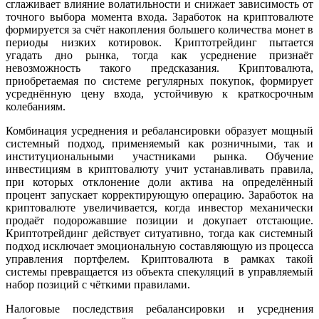
сглаживает влияние волатильности и снижает зависимость от
точного выбора момента входа. Заработок на криптовалюте
формируется за счёт накопления большего количества монет в
периоды низких котировок. Криптотрейдинг пытается
угадать дно рынка, тогда как усреднение признаёт
невозможность такого предсказания. Криптовалюта,
приобретаемая по системе регулярных покупок, формирует
усреднённую цену входа, устойчивую к краткосрочным
колебаниям.
Комбинация усреднения и ребалансировки образует мощный
системный подход, применяемый как розничными, так и
институциональными участниками рынка. Обучение
инвестициям в криптовалюту учит устанавливать правила,
при которых отклонение доли актива на определённый
процент запускает корректирующую операцию. Заработок на
криптовалюте увеличивается, когда инвестор механически
продаёт подорожавшие позиции и докупает отстающие.
Криптотрейдинг действует ситуативно, тогда как системный
подход исключает эмоциональную составляющую из процесса
управления портфелем. Криптовалюта в рамках такой
системы превращается из объекта спекуляций в управляемый
набор позиций с чёткими правилами.
Налоговые последствия ребалансировки и усреднения