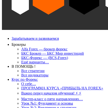
Зарабатываем и развиваемся
Брокеры
Alfa Forex — брокер форекс
БКС Брокер — БКС Мир инвестиций
БКС-Форекс — (BCS-Forex)
Ещё варианты…
В ПОМОЩЬ !
Все стратегии
Все индикаторы
Курс по Форекс
О себе…
ПРОГРАММА КУРСА «ПРИБЫЛЬ НА FOREX»
Важно перед началом обучения! ⚡ ⚡
Мастер-класс о пяти направлениях…
Урок №1: Фундамент и основы
Урок №2: Внедрение и стратегии