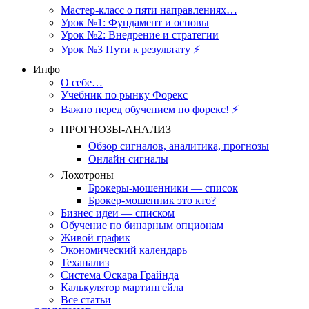
Мастер-класс о пяти направлениях…
Урок №1: Фундамент и основы
Урок №2: Внедрение и стратегии
Урок №3 Пути к результату ⚡️
Инфо
О себе…
Учебник по рынку Форекс
Важно перед обучением по форекс! ⚡
ПРОГНОЗЫ-АНАЛИЗ
Обзор сигналов, аналитика, прогнозы
Онлайн сигналы
Лохотроны
Брокеры-мошенники — список
Брокер-мошенник это кто?
Бизнес идеи — списком
Обучение по бинарным опционам
Живой график
Экономический календарь
Теханализ
Система Оскара Грайнда
Калькулятор мартингейла
Все статьи