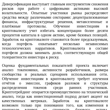
Диверсификация выступает главным инструментом снижения
рисков при работе с цифровыми активами высокой
волатильности. Опытные участники рынка распределяют
средства между различными секторами: децентрализованные
финансы, инфраструктурные решения, метавселенные и
платёжные протоколы. Обучение инвестициям в
криптовалюту учит избегать концентрации более десяти
процентов капитала в одном активе, кроме базовых позиций.
Заработок на криптовалюте становится более предсказуемым,
когда портфель охватывает несколько независимых
технологических нарративов. Криптовалюта в составе
портфеля должна занимать долю, соответствующую общей
толерантности инвестора к риску.
Оценка фундаментальных показателей проекта включает
анализ токеномики, активности разработчиков, размера
сообщества и реальных сценариев использования сети.
Обучение инвестициям в криптовалюту требует изучения
отчётов о эмиссии, графиков разлоков и структуры
распределения токенов среди ранних участников.
Криптотрейдинг опирается преимущественно на технический
анализ, тогда как инвестиционный подход делает акцент на
качественных метриках. Заработок на криптовалюте
возможен только при понимании того, как изменения в
протоколе влияют на стоимость базового актива.