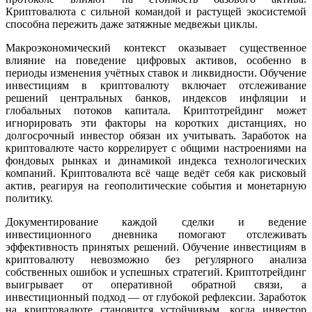
Криптовалюта с сильной командой и растущей экосистемой
способна пережить даже затяжные медвежьи циклы.
Макроэкономический контекст оказывает существенное
влияние на поведение цифровых активов, особенно в
периоды изменения учётных ставок и ликвидности. Обучение
инвестициям в криптовалюту включает отслеживание
решений центральных банков, индексов инфляции и
глобальных потоков капитала. Криптотрейдинг может
игнорировать эти факторы на коротких дистанциях, но
долгосрочный инвестор обязан их учитывать. Заработок на
криптовалюте часто коррелирует с общими настроениями на
фондовых рынках и динамикой индекса технологических
компаний. Криптовалюта всё чаще ведёт себя как рисковый
актив, реагируя на геополитические события и монетарную
политику.
Документирование каждой сделки и ведение
инвестиционного дневника помогают отслеживать
эффективность принятых решений. Обучение инвестициям в
криптовалюту невозможно без регулярного анализа
собственных ошибок и успешных стратегий. Криптотрейдинг
выигрывает от оперативной обратной связи, а
инвестиционный подход — от глубокой рефлексии. Заработок
на криптовалюте становится устойчивым, когда инвестор