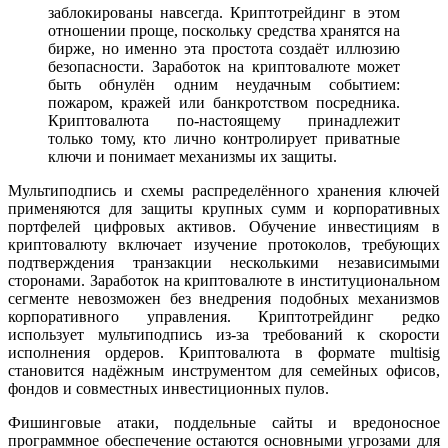
заблокированы навсегда. Криптотрейдинг в этом
отношении проще, поскольку средства хранятся на
бирже, но именно эта простота создаёт иллюзию
безопасности. Заработок на криптовалюте может
быть обнулён одним неудачным событием:
пожаром, кражей или банкротством посредника.
Криптовалюта по-настоящему принадлежит
только тому, кто лично контролирует приватные
ключи и понимает механизмы их защиты.
Мультиподпись и схемы распределённого хранения ключей
применяются для защиты крупных сумм и корпоративных
портфелей цифровых активов. Обучение инвестициям в
криптовалюту включает изучение протоколов, требующих
подтверждения транзакции несколькими независимыми
сторонами. Заработок на криптовалюте в институциональном
сегменте невозможен без внедрения подобных механизмов
корпоративного управления. Криптотрейдинг редко
использует мультиподпись из-за требований к скорости
исполнения ордеров. Криптовалюта в формате multisig
становится надёжным инструментом для семейных офисов,
фондов и совместных инвестиционных пулов.
Фишинговые атаки, поддельные сайты и вредоносное
программное обеспечение остаются основными угрозами для