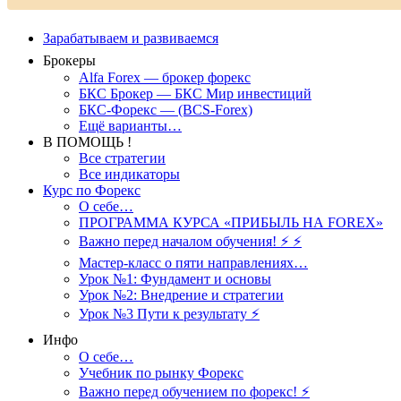
Зарабатываем и развиваемся
Брокеры
Alfa Forex — брокер форекс
БКС Брокер — БКС Мир инвестиций
БКС-Форекс — (BCS-Forex)
Ещё варианты…
В ПОМОЩЬ !
Все стратегии
Все индикаторы
Курс по Форекс
О себе…
ПРОГРАММА КУРСА «ПРИБЫЛЬ НА FOREX»
Важно перед началом обучения! ⚡ ⚡
Мастер-класс о пяти направлениях…
Урок №1: Фундамент и основы
Урок №2: Внедрение и стратегии
Урок №3 Пути к результату ⚡️
Инфо
О себе…
Учебник по рынку Форекс
Важно перед обучением по форекс! ⚡