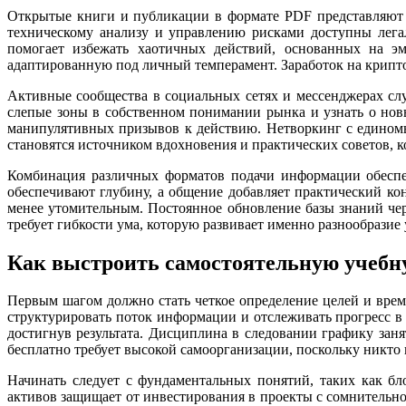
Открытые книги и публикации в формате PDF представляют 
техническому анализу и управлению рисками доступны лега
помогает избежать хаотичных действий, основанных на эм
адаптированную под личный темперамент. Заработок на крипто
Активные сообщества в социальных сетях и мессенджерах слу
слепые зоны в собственном понимании рынка и узнать о но
манипулятивных призывов к действию. Нетворкинг с едином
становятся источником вдохновения и практических советов, к
Комбинация различных форматов подачи информации обеспеч
обеспечивают глубину, а общение добавляет практический ко
менее утомительным. Постоянное обновление базы знаний чер
требует гибкости ума, которую развивает именно разнообразие
Как выстроить самостоятельную учебн
Первым шагом должно стать четкое определение целей и вре
структурировать поток информации и отслеживать прогресс в 
достигнув результата. Дисциплина в следовании графику заня
бесплатно требует высокой самоорганизации, поскольку никто 
Начинать следует с фундаментальных понятий, таких как б
активов защищает от инвестирования в проекты с сомнительн