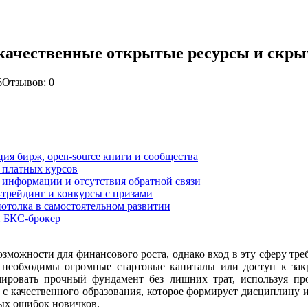
 качественные открытые ресурсы и скр
6
Отзывов: 0
ия бирж, open-source книги и сообщества
 платных курсов
 информации и отсутствия обратной связи
-трейдинг и конкурсы с призами
потолка в самостоятельном развитии
и БКС-брокер
можности для финансового роста, однако вход в эту сферу тре
необходимы огромные стартовые капиталы или доступ к закр
ировать прочный фундамент без лишних трат, используя п
о с качественного образования, которое формирует дисциплину 
ных ошибок новичков.