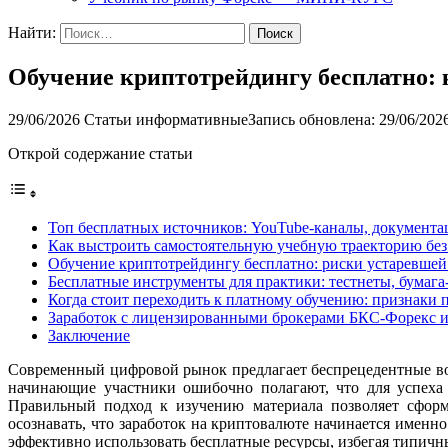
Найти:
Обучение криптотрейдингу бесплатно:
29/06/2026
Статьи информативные
Запись обновлена: 29/06/202
Открой содержание статьи
Топ бесплатных источников: YouTube-каналы, документац
Как выстроить самостоятельную учебную траекторию без
Обучение криптотрейдингу бесплатно: риски устаревшей
Бесплатные инструменты для практики: тестнеты, бумага
Когда стоит переходить к платному обучению: признаки 
Заработок с лицензированными брокерами БКС-Форекс 
Заключение
Современный цифровой рынок предлагает беспрецедентные воз
начинающие участники ошибочно полагают, что для успеха 
Правильный подход к изучению материала позволяет сформ
осознавать, что заработок на криптовалюте начинается именн
эффективно использовать бесплатные ресурсы, избегая типич