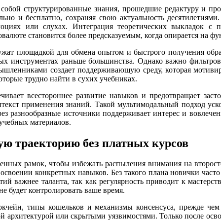
собой структурированные знания, прошедшие редактуру и пров
льно и бесплатно, сохраняя свою актуальность десятилетиями
оциях или слухах. Интеграция теоретических выкладок с пр
валюте становится более предсказуемым, когда опирается на ф
жат площадкой для обмена опытом и быстрого получения обрат
вых инструментах раньше большинства. Однако важно фильтров
ышленниками создает поддерживающую среду, которая мотивиру
оторые трудно найти в сухих учебниках.
ивает всестороннее развитие навыков и предотвращает застой
нтекст применения знаний. Такой мультимодальный подход уско
ез разнообразные источники поддерживает интерес и вовлечен
 учебных материалов.
ую траекторию без платных курсов
менных рамок, чтобы избежать распыления внимания на второст
освоении конкретных навыков. Без такого плана новички часто
тий важнее таланта, так как регулярность приводит к мастерс
не будет контролировать ваше время.
локчейн, типы кошельков и механизмы консенсуса, прежде чем
ой архитектурой или скрытыми уязвимостями. Только после осво