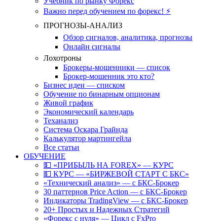
Учебник по рынку Форекс
Важно перед обучением по форекс! ⚡
ПРОГНОЗЫ-АНАЛИЗ
Обзор сигналов, аналитика, прогнозы
Онлайн сигналы
Лохотроны
Брокеры-мошенники — список
Брокер-мошенник это кто?
Бизнес идеи — списком
Обучение по бинарным опционам
Живой график
Экономический календарь
Теханализ
Система Оскара Грайнда
Калькулятор мартингейла
Все статьи
ОБУЧЕНИЕ
💵 «ПРИБЫЛЬ НА FOREX» — КУРС
💵 КУРС — «БИРЖЕВОЙ СТАРТ С БКС»
«Технический анализ» — с БКС-Брокер
30 паттернов Price Action — с БКС-Брокер
Индикаторы TradingView — с БКС-Брокер
20+ Простых и Надежных Стратегий
«Форекс с нуля» — Цикл с FxPro