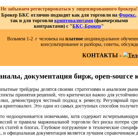
Не забываем регистрироваться у лицензированного брокера!
Брокер БКС отлично подходит как для торговли на
Форекс
,
так и для торговли
криптовалютами
(фьючерсными
контрактами) с "
БКС-Брокер
"
Возьмем 1-2 ‍♂️ человека на
платное
индивидуальное обучение
консультирование и разборы, советы, обсужд
КОНТАКТЫ -
аналы, документация бирж, open-source 
пытные трейдеры делятся своими стратегиями и анализом рынк
спекты принятия решений, что критически важно для устойчивог
лки, демонстрируя честный подход к ремеслу. Регулярный про
 криптовалют. Это один из самых доступных способов получить 
о недооценивается новичками, хотя содержит исчерпывающую
миссий и правила маржинальной торговли без риска потери ср
их статей в блогах. Глубокое погружение в технические специф
, и официальная документация является лучшим справочником д