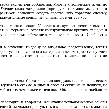
ерку экспертами сообщества. Многие классические труды по
. Чтение таких материалов формирует системное мышление и
актикой позволяет создать собственную торговую систему,
ундаментальные принципы, описанные в литературе.
ной связи от коллег. Участие в дискуссиях помогает выявить
ать информацию, отделяя конструктивную критику от шума и
ет продолжать обучение даже в периоды неудач. Сообщества
 в обучении. Видео дают визуальное представление, тексты
ряет усвоение сложного материала и делает процесс изучения
ность в процесс освоения профессии. Криптовалюта как актив
епенные темы. Составление индивидуального плана позволяет
 теряются в объеме данных и бросают обучение на полпути, не
тву быстрее, чем редкие интенсивы. Обучение криптотрейдингу
 переходить к графикам. Понимание технологической основы
ения базы можно приступать к изучению технического анализа