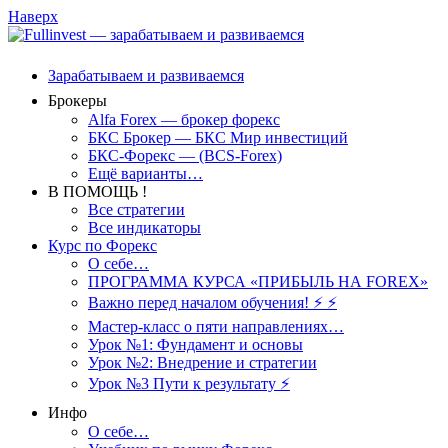
Наверх
Зарабатываем и развиваемся
Брокеры
Alfa Forex — брокер форекс
БКС Брокер — БКС Мир инвестиций
БКС-Форекс — (BCS-Forex)
Ещё варианты…
В ПОМОЩЬ !
Все стратегии
Все индикаторы
Курс по Форекс
О себе…
ПРОГРАММА КУРСА «ПРИБЫЛЬ НА FOREX»
Важно перед началом обучения! ⚡ ⚡
Мастер-класс о пяти направлениях…
Урок №1: Фундамент и основы
Урок №2: Внедрение и стратегии
Урок №3 Пути к результату ⚡️
Инфо
О себе…