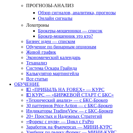
ПРОГНОЗЫ-АНАЛИЗ
Обзор сигналов, аналитика, прогнозы
Онлайн сигналы
Лохотроны
Брокеры-мошенники — список
Брокер-мошенник это кто?
Бизнес идеи — списком
Обучение по бинарным опционам
Живой график
Экономический календарь
Теханализ
Система Оскара Грайнда
Калькулятор мартингейла
Все статьи
ОБУЧЕНИЕ
💵 «ПРИБЫЛЬ НА FOREX» — КУРС
💵 КУРС — «БИРЖЕВОЙ СТАРТ С БКС»
«Технический анализ» — с БКС-Брокер
30 паттернов Price Action — с БКС-Брокер
Индикаторы TradingView — с БКС-Брокер
20+ Простых и Надежных Стратегий
«Форекс с нуля» — Цикл с FxPro
Заработок на Фьючерсах — МИНИ-КУРС
Учебник по рынку Форекс — МИНИ-КУРС