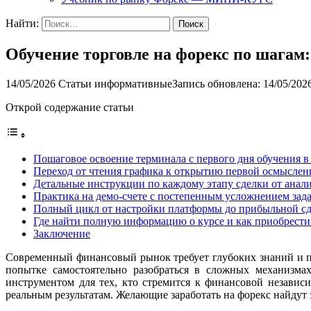
Найти:
Обучение торговле на форекс по шагам
14/05/2026
Статьи информативные
Запись обновлена: 14/05/202
Открой содержание статьи
Пошаговое освоение терминала с первого дня обучения 
Переход от чтения графика к открытию первой осмыслен
Детальные инструкции по каждому этапу сделки от анал
Практика на демо-счете с постепенным усложнением зад
Полный цикл от настройки платформы до прибыльной сд
Где найти полную информацию о курсе и как приобрести
Заключение
Современный финансовый рынок требует глубоких знаний и п
попытке самостоятельно разобраться в сложных механизма
инструментом для тех, кто стремится к финансовой независ
реальным результатам. Желающие заработать на форекс найдут