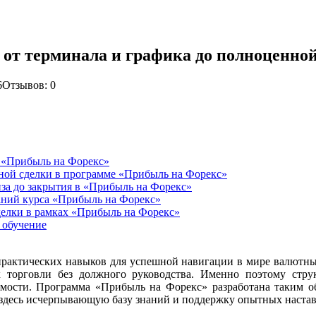
: от терминала и графика до полноценно
6
Отзывов: 0
в «Прибыль на Форекс»
ной сделки в программе «Прибыль на Форекс»
иза до закрытия в «Прибыль на Форекс»
аний курса «Прибыль на Форекс»
елки в рамках «Прибыль на Форекс»
 обучение
рактических навыков для успешной навигации в мире валютны
х торговли без должного руководства. Именно поэтому стр
имости. Программа «Прибыль на Форекс» разработана таким об
 здесь исчерпывающую базу знаний и поддержку опытных настав