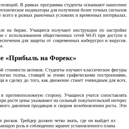
позиций. В рамках программы студенты осваивают нанесение
технические индикаторы для получения более точных сигналов
е всего в разных рыночных условиях и временных интервалах.
вле на бирже. Учащиеся получают инструкции по настройке
е с использованием общественных сетей Wi-Fi при доступе к
еспечения для защиты от современных киберугроз и вирусов.
ы.
ме «Прибыль на Форекс»
й стоимости активов. Студенты изучают классические фигуры
логии толпы, стоящей за этими графическими построениями,
я в сделку до того, как движение станет очевидным для всех.
 в противоположную сторону. Учащиеся учатся сопоставлять
ри росте цены указывают на сильный покупательский интерес
зного давления продавцов и скором возобновлении роста. Эти
 рисков. Трейдер должен четко знать, где он выйдет из
шающую роль в соблюдении заранее установленного плана