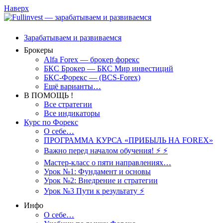
Наверх
Зарабатываем и развиваемся
Брокеры
Alfa Forex — брокер форекс
БКС Брокер — БКС Мир инвестиций
БКС-Форекс — (BCS-Forex)
Ещё варианты…
В ПОМОЩЬ !
Все стратегии
Все индикаторы
Курс по Форекс
О себе…
ПРОГРАММА КУРСА «ПРИБЫЛЬ НА FOREX»
Важно перед началом обучения! ⚡ ⚡
Мастер-класс о пяти направлениях…
Урок №1: Фундамент и основы
Урок №2: Внедрение и стратегии
Урок №3 Пути к результату ⚡️
Инфо
О себе…