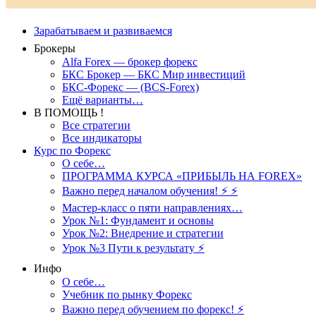
Зарабатываем и развиваемся
Брокеры
Alfa Forex — брокер форекс
БКС Брокер — БКС Мир инвестиций
БКС-Форекс — (BCS-Forex)
Ещё варианты…
В ПОМОЩЬ !
Все стратегии
Все индикаторы
Курс по Форекс
О себе…
ПРОГРАММА КУРСА «ПРИБЫЛЬ НА FOREX»
Важно перед началом обучения! ⚡ ⚡
Мастер-класс о пяти направлениях…
Урок №1: Фундамент и основы
Урок №2: Внедрение и стратегии
Урок №3 Пути к результату ⚡️
Инфо
О себе…
Учебник по рынку Форекс
Важно перед обучением по форекс! ⚡