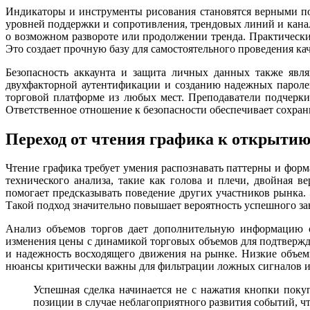
Индикаторы и инструменты рисования становятся верными п
уровней поддержки и сопротивления, трендовых линий и кана
о возможном развороте или продолжении тренда. Практически
Это создает прочную базу для самостоятельного проведения ка
Безопасность аккаунта и защита личных данных также явля
двухфакторной аутентификации и созданию надежных паролей
торговой платформе из любых мест. Преподаватели подчерки
Ответственное отношение к безопасности обеспечивает сохранн
Переход от чтения графика к открыти
Чтение графика требует умения распознавать паттерны и фо
технического анализа, такие как голова и плечи, двойная
помогает предсказывать поведение других участников рынка. 
Такой подход значительно повышает вероятность успешного за
Анализ объемов торгов дает дополнительную информацию о 
изменения цены с динамикой торговых объемов для подтверж
и надежность восходящего движения на рынке. Низкие объемы
нюансы критически важны для фильтрации ложных сигналов и 
Успешная сделка начинается не с нажатия кнопки покуп
позиции в случае неблагоприятного развития событий, 