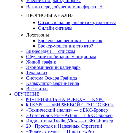
Учебник по рынку Форекс
Важно перед обучением по форекс! ⚡
ПРОГНОЗЫ-АНАЛИЗ
Обзор сигналов, аналитика, прогнозы
Онлайн сигналы
Лохотроны
Брокеры-мошенники — список
Брокер-мошенник это кто?
Бизнес идеи — списком
Обучение по бинарным опционам
Живой график
Экономический календарь
Теханализ
Система Оскара Грайнда
Калькулятор мартингейла
Все статьи
ОБУЧЕНИЕ
💵 «ПРИБЫЛЬ НА FOREX» — КУРС
💵 КУРС — «БИРЖЕВОЙ СТАРТ С БКС»
«Технический анализ» — с БКС-Брокер
30 паттернов Price Action — с БКС-Брокер
Индикаторы TradingView — с БКС-Брокер
20+ Простых и Надежных Стратегий
«Форекс с нуля» — Цикл с FxPro