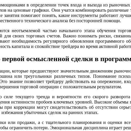
омощниками в определении точек входа и выхода из рыночных 
лов на ценовые графики. Они учатся комбинировать различные 
е занятия помогают понять, какие инструменты работают лучш
чественного технического анализа без посторонней помощи.
ются неотъемлемой частью начального этапа обучения торго
 для своих торговых счетов. Важно понимать риски, связанны
вают необходимость регулярного обновления программного об
ость капитала и спокойствие трейдера во время активной работ
ю первой осмысленной сделки в програм
рмации, которые предшествуют значительным движениям рыночно
 вершина или треугольники различных типов. Понимание психо
Это знание позволяет трейдеру действовать на опережение, вход
вершения торговой операции с положительным результатом.
силе текущего тренда и вероятности его скорого разворота
дения истинности пробоев ключевых уровней. Высокие объемы п
 при коррекции могут свидетельствовать об отсутствии серье
избежания убыточных сделок на ранних этапах.
ки или продажи, а с тщательного планирования и оценки всех
чтобы ограничить потери. Эмоциональная дисциплина играет ре