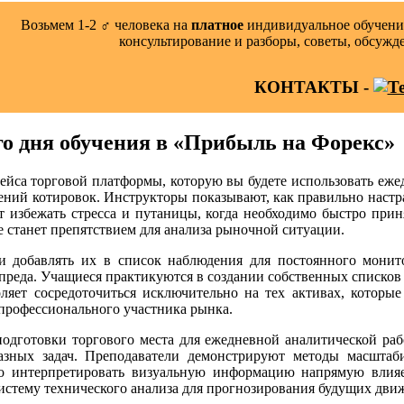
Возьмем 1-2 ‍♂️ человека на
платное
индивидуальное обучение
консультирование и разборы, советы, обсужд
КОНТАКТЫ -
го дня обучения в «Прибыль на Форекс»
ейса торговой платформы, которую вы будете использовать ежед
ний котировок. Инструкторы показывают, как правильно настра
т избежать стресса и путаницы, когда необходимо быстро при
е станет препятствием для анализа рыночной ситуации.
добавлять их в список наблюдения для постоянного монитор
реда. Учащиеся практикуются в создании собственных списков 
ляет сосредоточиться исключительно на тех активах, которы
 профессионального участника рынка.
подготовки торгового места для ежедневной аналитической раб
азных задач. Преподаватели демонстрируют методы масштаб
но интерпретировать визуальную информацию напрямую влия
систему технического анализа для прогнозирования будущих дви