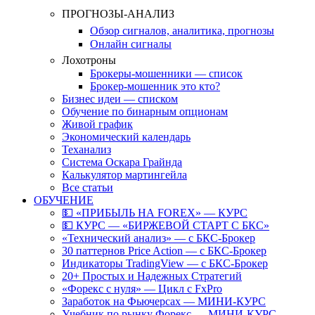
ПРОГНОЗЫ-АНАЛИЗ
Обзор сигналов, аналитика, прогнозы
Онлайн сигналы
Лохотроны
Брокеры-мошенники — список
Брокер-мошенник это кто?
Бизнес идеи — списком
Обучение по бинарным опционам
Живой график
Экономический календарь
Теханализ
Система Оскара Грайнда
Калькулятор мартингейла
Все статьи
ОБУЧЕНИЕ
💵 «ПРИБЫЛЬ НА FOREX» — КУРС
💵 КУРС — «БИРЖЕВОЙ СТАРТ С БКС»
«Технический анализ» — с БКС-Брокер
30 паттернов Price Action — с БКС-Брокер
Индикаторы TradingView — с БКС-Брокер
20+ Простых и Надежных Стратегий
«Форекс с нуля» — Цикл с FxPro
Заработок на Фьючерсах — МИНИ-КУРС
Учебник по рынку Форекс — МИНИ-КУРС