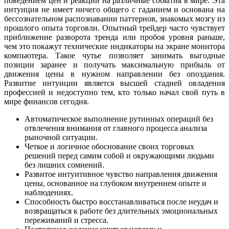
поведением цен и реакций на различные события в мире. Эта
интуиция не имеет ничего общего с гаданием и основана на
бессознательном распознавании паттернов, знакомых мозгу из
прошлого опыта торговли. Опытный трейдер часто чувствует
приближение разворота тренда или пробоя уровня раньше,
чем это покажут технические индикаторы на экране монитора
компьютера. Такое чутье позволяет занимать выгодные
позиции заранее и получать максимальную прибыль от
движения цены в нужном направлении без опоздания.
Развитие интуиции является высшей стадией овладения
профессией и недоступно тем, кто только начал свой путь в
мире финансов сегодня.
Автоматическое выполнение рутинных операций без
отвлечения внимания от главного процесса анализа
рыночной ситуации.
Четкое и логичное обоснование своих торговых
решений перед самим собой и окружающими людьми
без лишних сомнений.
Развитое интуитивное чувство направления движения
цены, основанное на глубоком внутреннем опыте и
наблюдениях.
Способность быстро восстанавливаться после неудач и
возвращаться к работе без длительных эмоциональных
переживаний и стресса.