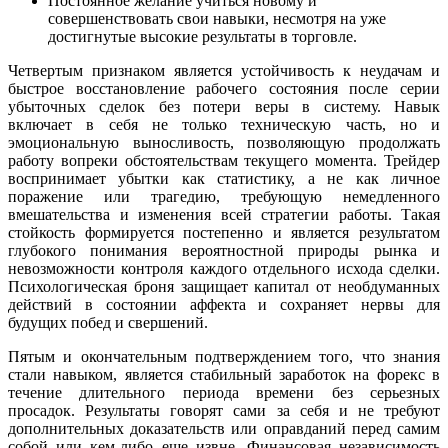
Постоянное желание учиться новому и
совершенствовать свои навыки, несмотря на уже
достигнутые высокие результаты в торговле.
Четвертым признаком является устойчивость к неудачам и
быстрое восстановление рабочего состояния после серии
убыточных сделок без потери веры в систему. Навык
включает в себя не только техническую часть, но и
эмоциональную выносливость, позволяющую продолжать
работу вопреки обстоятельствам текущего момента. Трейдер
воспринимает убытки как статистику, а не как личное
поражение или трагедию, требующую немедленного
вмешательства и изменения всей стратегии работы. Такая
стойкость формируется постепенно и является результатом
глубокого понимания вероятностной природы рынка и
невозможности контроля каждого отдельного исхода сделки.
Психологическая броня защищает капитал от необдуманных
действий в состоянии аффекта и сохраняет нервы для
будущих побед и свершений.
Пятым и окончательным подтверждением того, что знания
стали навыком, является стабильный заработок на форекс в
течение длительного периода времени без серьезных
просадок. Результаты говорят сами за себя и не требуют
дополнительных доказательств или оправданий перед самим
собой или кем-либо еще извне. Финансовая независимость