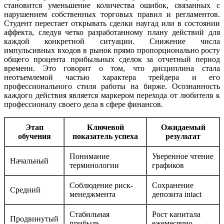
становится уменьшение количества ошибок, связанных с
нарушением собственных торговых правил и регламентов.
Студент перестает открывать сделки наугад или в состоянии
аффекта, следуя четко разработанному плану действий для
каждой конкретной ситуации. Снижение числа
импульсивных входов в рынок прямо пропорционально росту
общего процента прибыльных сделок за отчетный период
времени. Это говорит о том, что дисциплина стала
неотъемлемой частью характера трейдера и его
профессионального стиля работы на бирже. Осознанность
каждого действия является маркером перехода от любителя к
профессионалу своего дела в сфере финансов.
Этап
Ключевой
Ожидаемый
обучения
показатель успеха
результат
Понимание
Уверенное чтение
Начальный
терминологии
графиков
Соблюдение риск-
Сохранение
Средний
менеджмента
депозита intact
Стабильная
Рост капитала
Продвинутый
прибыль
ежемесячно