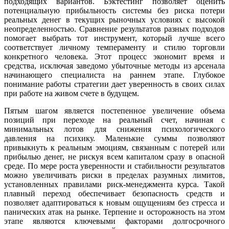
подходящих вариантов. Бэктестинг позволяет оценить
потенциальную прибыльность системы без риска потери
реальных денег в текущих рыночных условиях с высокой
неопределенностью. Сравнение результатов разных подходов
помогает выбрать тот инструмент, который лучше всего
соответствует личному темпераменту и стилю торговли
конкретного человека. Этот процесс экономит время и
средства, исключая заведомо убыточные методы из арсенала
начинающего специалиста на раннем этапе. Глубокое
понимание работы стратегии дает уверенность в своих силах
при работе на живом счете в будущем.
Пятым шагом является постепенное увеличение объема
позиций при переходе на реальный счет, начиная с
минимальных лотов для снижения психологического
давления на психику. Маленькие суммы позволяют
привыкнуть к реальным эмоциям, связанным с потерей или
прибылью денег, не рискуя всем капиталом сразу в опасной
среде. По мере роста уверенности и стабильности результатов
можно увеличивать риски в пределах разумных лимитов,
установленных правилами риск-менеджмента курса. Такой
плавный переход обеспечивает безопасность средств и
позволяет адаптироваться к новым ощущениям без стресса и
панических атак на рынке. Терпение и осторожность на этом
этапе являются ключевыми факторами долгосрочного