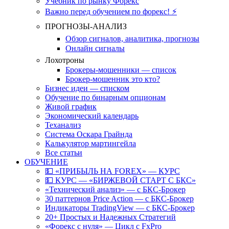
Учебник по рынку Форекс
Важно перед обучением по форекс! ⚡
ПРОГНОЗЫ-АНАЛИЗ
Обзор сигналов, аналитика, прогнозы
Онлайн сигналы
Лохотроны
Брокеры-мошенники — список
Брокер-мошенник это кто?
Бизнес идеи — списком
Обучение по бинарным опционам
Живой график
Экономический календарь
Теханализ
Система Оскара Грайнда
Калькулятор мартингейла
Все статьи
ОБУЧЕНИЕ
💵 «ПРИБЫЛЬ НА FOREX» — КУРС
💵 КУРС — «БИРЖЕВОЙ СТАРТ С БКС»
«Технический анализ» — с БКС-Брокер
30 паттернов Price Action — с БКС-Брокер
Индикаторы TradingView — с БКС-Брокер
20+ Простых и Надежных Стратегий
«Форекс с нуля» — Цикл с FxPro