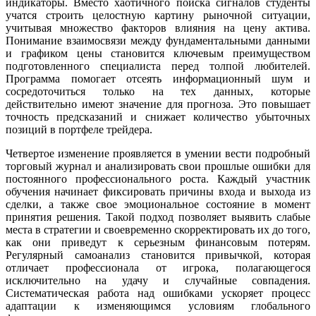
индикаторы. Вместо хаотичного поиска сигналов студенты
учатся строить целостную картину рыночной ситуации,
учитывая множество факторов влияния на цену актива.
Понимание взаимосвязи между фундаментальными данными
и графиком цены становится ключевым преимуществом
подготовленного специалиста перед толпой любителей.
Программа помогает отсеять информационный шум и
сосредоточиться только на тех данных, которые
действительно имеют значение для прогноза. Это повышает
точность предсказаний и снижает количество убыточных
позиций в портфеле трейдера.
Четвертое изменение проявляется в умении вести подробный
торговый журнал и анализировать свои прошлые ошибки для
постоянного профессионального роста. Каждый участник
обучения начинает фиксировать причины входа и выхода из
сделки, а также свое эмоциональное состояние в момент
принятия решения. Такой подход позволяет выявить слабые
места в стратегии и своевременно скорректировать их до того,
как они приведут к серьезным финансовым потерям.
Регулярный самоанализ становится привычкой, которая
отличает профессионала от игрока, полагающегося
исключительно на удачу и случайные совпадения.
Систематическая работа над ошибками ускоряет процесс
адаптации к изменяющимся условиям глобального