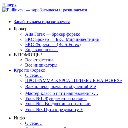
Наверх
Зарабатываем и развиваемся
Брокеры
Alfa Forex — брокер форекс
БКС Брокер — БКС Мир инвестиций
БКС-Форекс — (BCS-Forex)
Ещё варианты…
В ПОМОЩЬ !
Все стратегии
Все индикаторы
Курс по Форекс
О себе…
ПРОГРАММА КУРСА «ПРИБЫЛЬ НА FOREX»
Важно перед началом обучения! ⚡ ⚡
Мастер-класс о пяти направлениях…
Урок №1: Фундамент и основы
Урок №2: Внедрение и стратегии
Урок №3 Пути к результату ⚡️
Инфо
О себе…