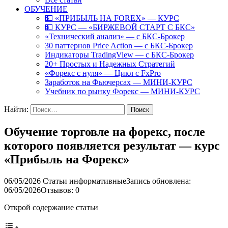
ОБУЧЕНИЕ
💵 «ПРИБЫЛЬ НА FOREX» — КУРС
💵 КУРС — «БИРЖЕВОЙ СТАРТ С БКС»
«Технический анализ» — с БКС-Брокер
30 паттернов Price Action — с БКС-Брокер
Индикаторы TradingView — с БКС-Брокер
20+ Простых и Надежных Стратегий
«Форекс с нуля» — Цикл с FxPro
Заработок на Фьючерсах — МИНИ-КУРС
Учебник по рынку Форекс — МИНИ-КУРС
Найти:
Обучение торговле на форекс, после
которого появляется результат — курс
«Прибыль на Форекс»
06/05/2026
Статьи информативные
Запись обновлена:
06/05/2026
Отзывов: 0
Открой содержание статьи