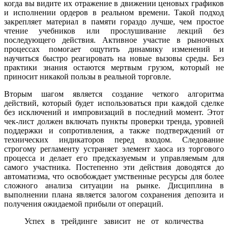
когда вы видите их отражение в движении ценовых графиков
и исполнении ордеров в реальном времени. Такой подход
закрепляет материал в памяти гораздо лучше, чем простое
чтение учебников или прослушивание лекций без
последующего действия. Активное участие в рыночных
процессах помогает ощутить динамику изменений и
научиться быстро реагировать на новые вызовы среды. Без
практики знания остаются мертвым грузом, который не
приносит никакой пользы в реальной торговле.
Вторым шагом является создание четкого алгоритма
действий, который будет использоваться при каждой сделке
без исключений и импровизаций в последний момент. Этот
чек-лист должен включать пункты проверки тренда, уровней
поддержки и сопротивления, а также подтверждений от
технических индикаторов перед входом. Следование
строгому регламенту устраняет элемент хаоса из торгового
процесса и делает его предсказуемым и управляемым для
самого участника. Постепенно эти действия доводятся до
автоматизма, что освобождает умственные ресурсы для более
сложного анализа ситуации на рынке. Дисциплина в
выполнении плана является залогом сохранения депозита и
получения ожидаемой прибыли от операций.
Успех в трейдинге зависит не от количества