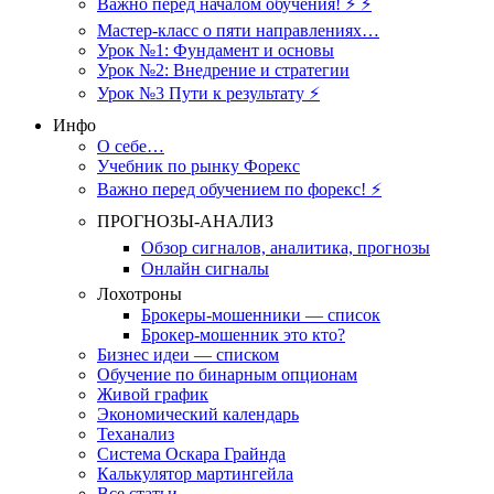
Важно перед началом обучения! ⚡ ⚡
Мастер-класс о пяти направлениях…
Урок №1: Фундамент и основы
Урок №2: Внедрение и стратегии
Урок №3 Пути к результату ⚡️
Инфо
О себе…
Учебник по рынку Форекс
Важно перед обучением по форекс! ⚡
ПРОГНОЗЫ-АНАЛИЗ
Обзор сигналов, аналитика, прогнозы
Онлайн сигналы
Лохотроны
Брокеры-мошенники — список
Брокер-мошенник это кто?
Бизнес идеи — списком
Обучение по бинарным опционам
Живой график
Экономический календарь
Теханализ
Система Оскара Грайнда
Калькулятор мартингейла
Все статьи