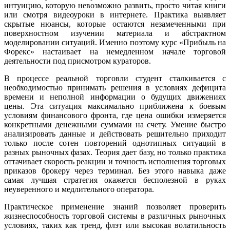
интуицию, которую невозможно развить, просто читая книги
или смотря видеоуроки в интернете. Практика выявляет
скрытые нюансы, которые остаются незамеченными при
поверхностном изучении материала и абстрактном
моделировании ситуаций. Именно поэтому курс «Прибыль на
Форекс» настаивает на немедленном начале торговой
деятельности под присмотром кураторов.
В процессе реальной торговли студент сталкивается с
необходимостью принимать решения в условиях дефицита
времени и неполной информации о будущих движениях
цены. Эта ситуация максимально приближена к боевым
условиям финансового фронта, где цена ошибки измеряется
конкретными денежными суммами на счету. Умение быстро
анализировать данные и действовать решительно приходит
только после сотен повторений однотипных ситуаций в
разных рыночных фазах. Теория дает базу, но только практика
оттачивает скорость реакции и точность исполнения торговых
приказов брокеру через терминал. Без этого навыка даже
самая лучшая стратегия окажется бесполезной в руках
неуверенного и медлительного оператора.
Практическое применение знаний позволяет проверить
жизнеспособность торговой системы в различных рыночных
условиях, таких как тренд, флэт или высокая волатильность