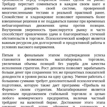
Трейдер перестает сомневаться в каждом своем шаге и
начинает доверять своей системе, проверенной
многочисленными тестами и реальной практикой ранее.
Спокойствие и хладнокровие позволяют принимать более
взвешенные решения и не поддаваться панике при временных
неблагоприятных движениях цены против позиции.
Внутренняя уверенность транслируется рынку и часто
способствует привлечению удачи и благоприятных стечений
обстоятельств в торговле. Психологический комфорт является
важным ресурсом для долгосрочной и продуктивной работы в
условиях высокого напряжения.
Пятым и финальным этапом подтверждения успеха
становится возможность масштабировать торговлю,
увеличивая объемы позиций без ущерба для качества
исполнения стратегии. Рост депозита позволяет зарабатывать
больше денег при сохранении тех же процентных показателей
доходности и уровня риска на одну сделку. Умение работать с
большими суммами требует дополнительной психологической
подготовки, которую также дает программа «Прибыль на
Форекс» своим студентам. Масштабирование является
логичным продолжением стабильной торговли и целью
любого коммерческого предприятия, включая частный
трейдинг на валютной бирже. Достижение этого этапа
означает полный успех обучения и готовность к