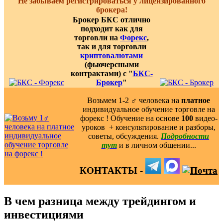
Не забываем регистрироваться у лицензированного
брокера!
Брокер БКС отлично
подходит как для
торговли на
Форекс
,
так и для торговли
криптовалютами
(фьючерсными
контрактами) с "
БКС-
Брокер
"
Возьмем 1-2 ‍♂️ человека на
платное
индивидуальное обучение торговле на
форекс ! Обучение на основе
100
видео-
уроков ️ + консультирование и разборы,
советы, обсуждения.
Подробности
тут
и в личном общении...
КОНТАКТЫ -
В чем разница между трейдингом и
инвестициями