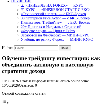
ОБУЧЕНИЕ
💵 «ПРИБЫЛЬ НА FOREX» — КУРС
💵 КУРС — «БИРЖЕВОЙ СТАРТ С БКС»
«Технический анализ» — с БКС-Брокер
30 паттернов Price Action — с БКС-Брокер
Индикаторы TradingView — с БКС-Брокер
20+ Простых и Надежных Стратегий
«Форекс с нуля» — Цикл с FxPro
Заработок на Фьючерсах — МИНИ-КУРС
Учебник по рынку Форекс — МИНИ-КУРС
Найти:
Обучение трейдингу инвестиции: как
объединить активную и пассивную
стратегии дохода
10/06/2026
Статьи информативные
Запись обновлена:
10/06/2026
Отзывов: 0
Открой содержание статьи