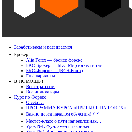
Зарабатываем и развиваемся
Брокеры
Alfa Forex — брокер форекс
БКС Брокер — БКС Мир инвестиций
БКС-Форекс — (BCS-Forex)
Ещё варианты…
В ПОМОЩЬ !
Все стратегии
Все индикаторы
Курс по Форекс
О себе…
ПРОГРАММА КУРСА «ПРИБЫЛЬ НА FOREX»
Важно перед началом обучения! ⚡ ⚡
Мастер-класс о пяти направлениях…
Урок №1: Фундамент и основы
Урок №2: Внедрение и стратегии