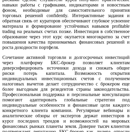
навыки работы с графиками, индикаторами и новостным
фоном, необходимые для самостоятельного принятия
торговых решений confidently. Интерактивные задания и
обратная связь от кураторов обеспечивают глубокое усвоение
материала и формирование устойчивых навыков profitable
trading на реальных счетах позже. Инвестиция в собственное
образование через этот курс окупается многократно за счет
повышения качества принимаемых финансовых решений и
роста доходности портфеля.
Сочетание активной торговли и долгосрочных инвестиций
через платформу БКС-брокер позволяет клиентам
диверсифицировать источники дохода и снижать общие
риски потерь капитала. Возможность открытия
индивидуальных инвестиционных счетов с получением
налоговых вычетов делает сотрудничество с брокером еще
более выгодным для резидентов страны законодательства.
Профессиональная поддержка и персональные консультации
помогают адаптировать глобальные стратегии под
индивидуальные особенности и финансовые цели каждого
конкретного клиента компании. Регулярные вебинары и
аналитические обзоры от экспертов держат инвесторов в
курсе последних трендов и возможностей на мировых
финансовых рынках планеты земля. Доверие тысяч клиентов
подтверждает репутацию БКС-брокер как лидера отрасли