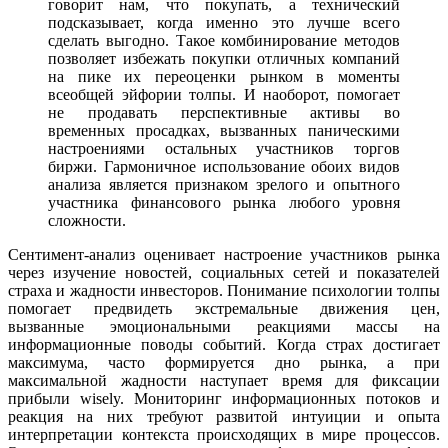
говорит нам, что покупать, а технический
подсказывает, когда именно это лучше всего
сделать выгодно. Такое комбинирование методов
позволяет избежать покупки отличных компаний
на пике их переоценки рынком в моменты
всеобщей эйфории толпы. И наоборот, помогает
не продавать перспективные активы во
временных просадках, вызванных паническими
настроениями остальных участников торгов
биржи. Гармоничное использование обоих видов
анализа является признаком зрелого и опытного
участника финансового рынка любого уровня
сложности.
Сентимент-анализ оценивает настроение участников рынка
через изучение новостей, социальных сетей и показателей
страха и жадности инвесторов. Понимание психологии толпы
помогает предвидеть экстремальные движения цен,
вызванные эмоциональными реакциями массы на
информационные поводы событий. Когда страх достигает
максимума, часто формируется дно рынка, а при
максимальной жадности наступает время для фиксации
прибыли wisely. Мониторинг информационных потоков и
реакция на них требуют развитой интуиции и опыта
интерпретации контекста происходящих в мире процессов.