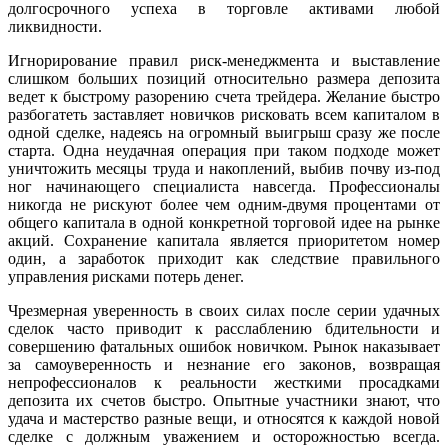
долгосрочного успеха в торговле активами любой
ликвидности.
Игнорирование правил риск-менеджмента и выставление
слишком больших позиций относительно размера депозита
ведет к быстрому разорению счета трейдера. Желание быстро
разбогатеть заставляет новичков рисковать всем капиталом в
одной сделке, надеясь на огромный выигрыш сразу же после
старта. Одна неудачная операция при таком подходе может
уничтожить месяцы труда и накоплений, выбив почву из-под
ног начинающего специалиста навсегда. Профессионалы
никогда не рискуют более чем одним-двумя процентами от
общего капитала в одной конкретной торговой идее на рынке
акций. Сохранение капитала является приоритетом номер
один, а заработок приходит как следствие правильного
управления рисками потерь денег.
Чрезмерная уверенность в своих силах после серии удачных
сделок часто приводит к расслаблению бдительности и
совершению фатальных ошибок новичком. Рынок наказывает
за самоуверенность и незнание его законов, возвращая
непрофессионалов к реальности жесткими просадками
депозита их счетов быстро. Опытные участники знают, что
удача и мастерство разные вещи, и относятся к каждой новой
сделке с должным уважением и осторожностью всегда.