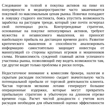
Следование за толпой и покупка активов на пике их
популярности в медиапространстве часто заканчивается
покупкой по максимальным ценам рынка. Новички попадают
в ловушку стадного инстинкта, боясь упустить возможность
заработка на растущем тренде, который уже почти исчерпал
свой потенциал роста. Контртрендовые стратегии,
основанные на покупке непопулярных активов, требуют
мужества и независимого мышления, но приносят
наибольшую прибыль на дистанции времени долго. Развитие
критического мышления и способности анализировать
информацию самостоятельно защищает инвестора от
манипуляций со стороны крупных игроков и мошенников
схемы. Независимость суждений главный актив успешного
участника рынка, позволяющий ему видеть возможности там,
где другие видят только проблемы и риски потерь.
Недостаточное внимание к комиссиям брокера, налогам и
скрытым расходам постепенно съедает значительную часть
потенциальной прибыли от торговой деятельности клиента.
Частая торговля мелкими лотами генерирует большие
операционные издержки, которые могут превратить
прибыльную стратегию в убыточную на длинном отрезке
времени года. Расчет чистой доходности с учетом всех
расходов необходим для объективной оценки эффективности