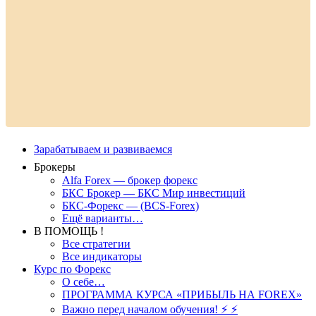
Зарабатываем и развиваемся
Брокеры
Alfa Forex — брокер форекс
БКС Брокер — БКС Мир инвестиций
БКС-Форекс — (BCS-Forex)
Ещё варианты…
В ПОМОЩЬ !
Все стратегии
Все индикаторы
Курс по Форекс
О себе…
ПРОГРАММА КУРСА «ПРИБЫЛЬ НА FOREX»
Важно перед началом обучения! ⚡ ⚡