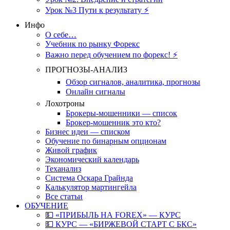
Урок №3 Пути к результату ⚡️
Инфо
О себе…
Учебник по рынку Форекс
Важно перед обучением по форекс! ⚡
ПРОГНОЗЫ-АНАЛИЗ
Обзор сигналов, аналитика, прогнозы
Онлайн сигналы
Лохотроны
Брокеры-мошенники — список
Брокер-мошенник это кто?
Бизнес идеи — списком
Обучение по бинарным опционам
Живой график
Экономический календарь
Теханализ
Система Оскара Грайнда
Калькулятор мартингейла
Все статьи
ОБУЧЕНИЕ
💵 «ПРИБЫЛЬ НА FOREX» — КУРС
💵 КУРС — «БИРЖЕВОЙ СТАРТ С БКС»