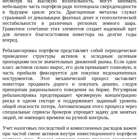
несмотря на высокую волатильность, могут занимать
небольшую часть портфеля ради потенциала сверхдоходности
в будущем цикле роста. Драгоценные металлы служат
страховкой от девальвации фиатных денег и геополитической
нестабильности в различных регионах земного шара.
Грамотное сочетание этих элементов создает надежный щит
для личного благосостояния инвестора на долгие годы
вперед.
Ребалансировка портфеля представляет собой периодическое
приведение структуры активов к исходным целевым
пропорциям после значительных движений рынка. Если один
класс активов сильно вырос, его доля превышает плановую, и
часть прибыли фиксируется для покупки недооцененных
инструментов. Этот механический процесс заставляет
инвестора продавать дорого и покупать дешево, следуя
принципам рационального поведения на бирже. Регулярная
ребалансировка предотвращает чрезмерную концентрацию
риска в одном секторе и поддерживает заданный уровень
общей опасности потерь. Автоматизация этого процесса через
специальные сервисы брокеров упрощает задачу для занятых
людей, не имеющих времени на ручной контроль.
Учет налоговых последствий и комиссионных расходов важен
при частой смене активов внутри инвестиционного портфеля