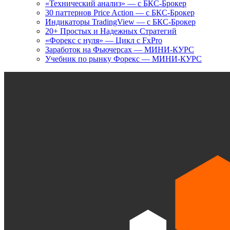
«Технический анализ» — с БКС-Брокер
30 паттернов Price Action — с БКС-Брокер
Индикаторы TradingView — с БКС-Брокер
20+ Простых и Надежных Стратегий
«Форекс с нуля» — Цикл с FxPro
Заработок на Фьючерсах — МИНИ-КУРС
Учебник по рынку Форекс — МИНИ-КУРС