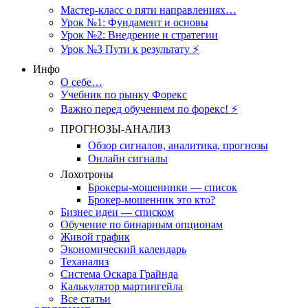
Мастер-класс о пяти направлениях…
Урок №1: Фундамент и основы
Урок №2: Внедрение и стратегии
Урок №3 Пути к результату ⚡️
Инфо
О себе…
Учебник по рынку Форекс
Важно перед обучением по форекс! ⚡
ПРОГНОЗЫ-АНАЛИЗ
Обзор сигналов, аналитика, прогнозы
Онлайн сигналы
Лохотроны
Брокеры-мошенники — список
Брокер-мошенник это кто?
Бизнес идеи — списком
Обучение по бинарным опционам
Живой график
Экономический календарь
Теханализ
Система Оскара Грайнда
Калькулятор мартингейла
Все статьи