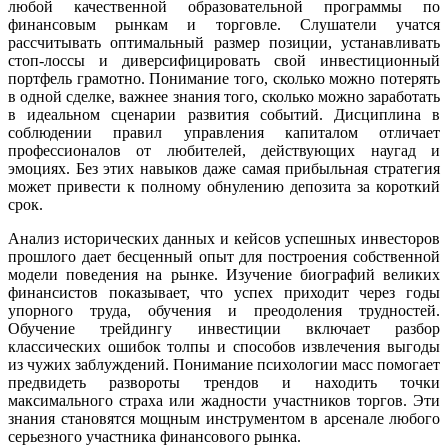
любой качественной образовательной программы по
финансовым рынкам и торговле. Слушатели учатся
рассчитывать оптимальный размер позиции, устанавливать
стоп-лоссы и диверсифицировать свой инвестиционный
портфель грамотно. Понимание того, сколько можно потерять
в одной сделке, важнее знания того, сколько можно заработать
в идеальном сценарии развития событий. Дисциплина в
соблюдении правил управления капиталом отличает
профессионалов от любителей, действующих наугад и
эмоциях. Без этих навыков даже самая прибыльная стратегия
может привести к полному обнулению депозита за короткий
срок.
Анализ исторических данных и кейсов успешных инвесторов
прошлого дает бесценный опыт для построения собственной
модели поведения на рынке. Изучение биографий великих
финансистов показывает, что успех приходит через годы
упорного труда, обучения и преодоления трудностей.
Обучение трейдингу инвестиции включает разбор
классических ошибок толпы и способов извлечения выгоды
из чужих заблуждений. Понимание психологии масс помогает
предвидеть развороты трендов и находить точки
максимального страха или жадности участников торгов. Эти
знания становятся мощным инструментом в арсенале любого
серьезного участника финансового рынка.