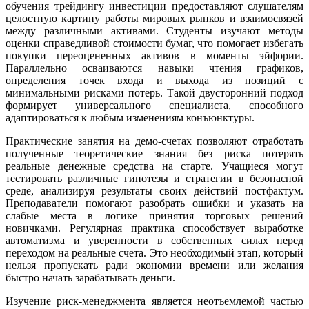
обучения трейдингу инвестиции предоставляют слушателям
целостную картину работы мировых рынков и взаимосвязей
между различными активами. Студенты изучают методы
оценки справедливой стоимости бумаг, что помогает избегать
покупки переоцененных активов в моменты эйфории.
Параллельно осваиваются навыки чтения графиков,
определения точек входа и выхода из позиций с
минимальными рисками потерь. Такой двусторонний подход
формирует универсального специалиста, способного
адаптироваться к любым изменениям конъюнктуры.
Практические занятия на демо-счетах позволяют отработать
полученные теоретические знания без риска потерять
реальные денежные средства на старте. Учащиеся могут
тестировать различные гипотезы и стратегии в безопасной
среде, анализируя результаты своих действий постфактум.
Преподаватели помогают разобрать ошибки и указать на
слабые места в логике принятия торговых решений
новичками. Регулярная практика способствует выработке
автоматизма и уверенности в собственных силах перед
переходом на реальные счета. Это необходимый этап, который
нельзя пропускать ради экономии времени или желания
быстро начать зарабатывать деньги.
Изучение риск-менеджмента является неотъемлемой частью