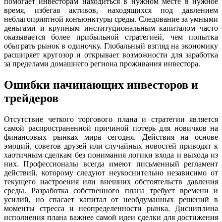
помогает инвесторам находиться в нужном месте в нужное
время, избегая активов, находящихся под давлением
неблагоприятной конъюнктуры среды. Следование за умными
деньгами и крупным институциональным капиталом часто
оказывается более прибыльной стратегией, чем попытка
обыграть рынок в одиночку. Глобальный взгляд на экономику
расширяет кругозор и открывает возможности для заработка
за пределами домашнего региона проживания инвестора.
Ошибки начинающих инвесторов и
трейдеров
Отсутствие четкого торгового плана и стратегии является
самой распространенной причиной потерь для новичков на
финансовых рынках мира сегодня. Действия на основе
эмоций, советов друзей или случайных новостей приводят к
хаотичным сделкам без понимания логики входа и выхода из
них. Профессионалы всегда имеют письменный регламент
действий, которому следуют неукоснительно независимо от
текущего настроения или внешних обстоятельств давления
среды. Разработка собственного плана требует времени и
усилий, но спасает капитал от необдуманных решений в
моменты стресса и неопределенности рынка. Дисциплина
исполнения плана важнее самой идеи сделки для достижения