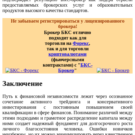
предоставляемых брокерских услуг и образовательных
продуктов высокого качества стандартов.
Не забываем регистрироваться у лицензированного
брокера!
Брокер БКС отлично
подходит как для
торговли на
Форекс
,
так и для торговли
криптовалютами
(фьючерсными
контрактами) с "
БКС-
Брокер
"
Заключение
Путь к финансовой независимости лежит через осознанное
сочетание активного трейдинга и консервативного
инвестирования с постоянным повышением своей
квалификации в сфере финансов. Понимание различий между
этими подходами и грамотное распределение капитала между
ними создает надежный фундамент для долгосрочного роста
личного благосостояния человека. Ошибки новичков
неизбежны, но их можно минимизировать через качественное