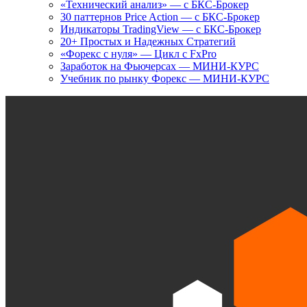
«Технический анализ» — с БКС-Брокер
30 паттернов Price Action — с БКС-Брокер
Индикаторы TradingView — с БКС-Брокер
20+ Простых и Надежных Стратегий
«Форекс с нуля» — Цикл с FxPro
Заработок на Фьючерсах — МИНИ-КУРС
Учебник по рынку Форекс — МИНИ-КУРС