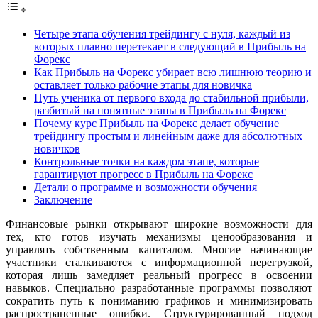
Четыре этапа обучения трейдингу с нуля, каждый из
которых плавно перетекает в следующий в Прибыль на
Форекс
Как Прибыль на Форекс убирает всю лишнюю теорию и
оставляет только рабочие этапы для новичка
Путь ученика от первого входа до стабильной прибыли,
разбитый на понятные этапы в Прибыль на Форекс
Почему курс Прибыль на Форекс делает обучение
трейдингу простым и линейным даже для абсолютных
новичков
Контрольные точки на каждом этапе, которые
гарантируют прогресс в Прибыль на Форекс
Детали о программе и возможности обучения
Заключение
Финансовые рынки открывают широкие возможности для
тех, кто готов изучать механизмы ценообразования и
управлять собственным капиталом. Многие начинающие
участники сталкиваются с информационной перегрузкой,
которая лишь замедляет реальный прогресс в освоении
навыков. Специально разработанные программы позволяют
сократить путь к пониманию графиков и минимизировать
распространенные ошибки. Структурированный подход