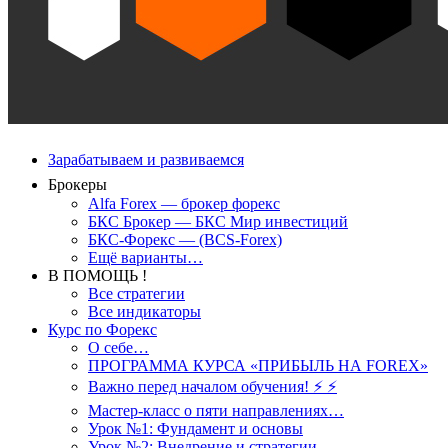
Зарабатываем и развиваемся
Брокеры
Alfa Forex — брокер форекс
БКС Брокер — БКС Мир инвестиций
БКС-Форекс — (BCS-Forex)
Ещё варианты…
В ПОМОЩЬ !
Все стратегии
Все индикаторы
Курс по Форекс
О себе…
ПРОГРАММА КУРСА «ПРИБЫЛЬ НА FOREX»
Важно перед началом обучения! ⚡ ⚡
Мастер-класс о пяти направлениях…
Урок №1: Фундамент и основы
Урок №2: Внедрение и стратегии