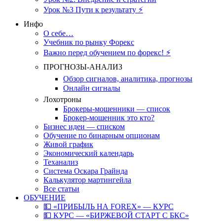
Урок №3 Пути к результату ⚡️
Инфо
О себе…
Учебник по рынку Форекс
Важно перед обучением по форекс! ⚡
ПРОГНОЗЫ-АНАЛИЗ
Обзор сигналов, аналитика, прогнозы
Онлайн сигналы
Лохотроны
Брокеры-мошенники — список
Брокер-мошенник это кто?
Бизнес идеи — списком
Обучение по бинарным опционам
Живой график
Экономический календарь
Теханализ
Система Оскара Грайнда
Калькулятор мартингейла
Все статьи
ОБУЧЕНИЕ
💵 «ПРИБЫЛЬ НА FOREX» — КУРС
💵 КУРС — «БИРЖЕВОЙ СТАРТ С БКС»