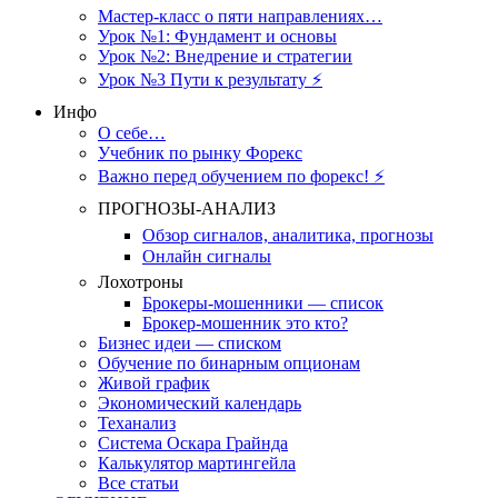
Мастер-класс о пяти направлениях…
Урок №1: Фундамент и основы
Урок №2: Внедрение и стратегии
Урок №3 Пути к результату ⚡️
Инфо
О себе…
Учебник по рынку Форекс
Важно перед обучением по форекс! ⚡
ПРОГНОЗЫ-АНАЛИЗ
Обзор сигналов, аналитика, прогнозы
Онлайн сигналы
Лохотроны
Брокеры-мошенники — список
Брокер-мошенник это кто?
Бизнес идеи — списком
Обучение по бинарным опционам
Живой график
Экономический календарь
Теханализ
Система Оскара Грайнда
Калькулятор мартингейла
Все статьи