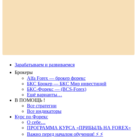
Зарабатываем и развиваемся
Брокеры
Alfa Forex — брокер форекс
БКС Брокер — БКС Мир инвестиций
БКС-Форекс — (BCS-Forex)
Ещё варианты…
В ПОМОЩЬ !
Все стратегии
Все индикаторы
Курс по Форекс
О себе…
ПРОГРАММА КУРСА «ПРИБЫЛЬ НА FOREX»
Важно перед началом обучения! ⚡ ⚡