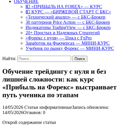
ОБУЧЕНИЕ
💵 «ПРИБЫЛЬ НА FOREX» — КУРС
💵 КУРС — «БИРЖЕВОЙ СТАРТ С БКС»
«Технический анализ» — с БКС-Брокер
30 паттернов Price Action — с БКС-Брокер
Индикаторы TradingView — с БКС-Брокер
20+ Простых и Надежных Стратегий
«Форекс с нуля» — Цикл с FxPro
Заработок на Фьючерсах — МИНИ-КУРС
Учебник по рынку Форекс — МИНИ-КУРС
Найти:
Обучение трейдингу с нуля и без
лишней сложности: как курс
«Прибыль на Форекс» выстраивает
путь ученика по этапам
14/05/2026
Статьи информативные
Запись обновлена:
14/05/2026
Отзывов: 0
Открой содержание статьи