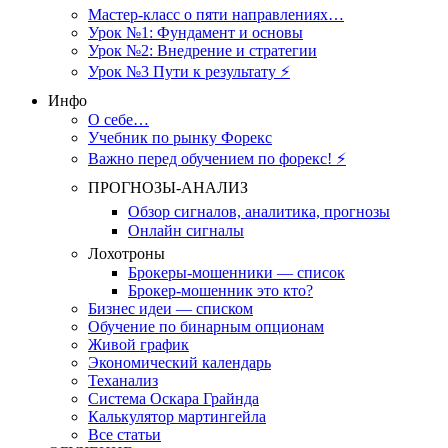
Мастер-класс о пяти направлениях…
Урок №1: Фундамент и основы
Урок №2: Внедрение и стратегии
Урок №3 Пути к результату ⚡️
Инфо
О себе…
Учебник по рынку Форекс
Важно перед обучением по форекс! ⚡
ПРОГНОЗЫ-АНАЛИЗ
Обзор сигналов, аналитика, прогнозы
Онлайн сигналы
Лохотроны
Брокеры-мошенники — список
Брокер-мошенник это кто?
Бизнес идеи — списком
Обучение по бинарным опционам
Живой график
Экономический календарь
Теханализ
Система Оскара Грайнда
Калькулятор мартингейла
Все статьи