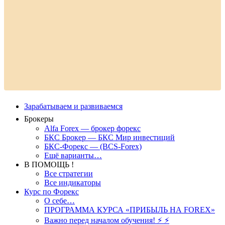
Зарабатываем и развиваемся
Брокеры
Alfa Forex — брокер форекс
БКС Брокер — БКС Мир инвестиций
БКС-Форекс — (BCS-Forex)
Ещё варианты…
В ПОМОЩЬ !
Все стратегии
Все индикаторы
Курс по Форекс
О себе…
ПРОГРАММА КУРСА «ПРИБЫЛЬ НА FOREX»
Важно перед началом обучения! ⚡ ⚡