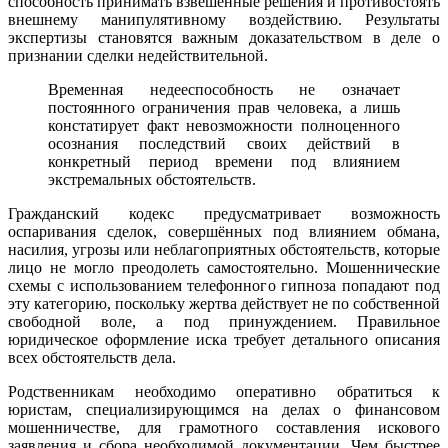
способность принимать взвешенные решения и противостоять
внешнему манипулятивному воздействию. Результаты
экспертизы становятся важным доказательством в деле о
признании сделки недействительной.
Временная недееспособность не означает
постоянного ограничения прав человека, а лишь
констатирует факт невозможности полноценного
осознания последствий своих действий в
конкретный период времени под влиянием
экстремальных обстоятельств.
Гражданский кодекс предусматривает возможность
оспаривания сделок, совершённых под влиянием обмана,
насилия, угрозы или неблагоприятных обстоятельств, которые
лицо не могло преодолеть самостоятельно. Мошеннические
схемы с использованием телефонного гипноза попадают под
эту категорию, поскольку жертва действует не по собственной
свободной воле, а под принуждением. Правильное
юридическое оформление иска требует детального описания
всех обстоятельств дела.
Родственникам необходимо оперативно обратиться к
юристам, специализирующимся на делах о финансовом
мошенничестве, для грамотного составления искового
заявления и сбора необходимой документации. Чем быстрее