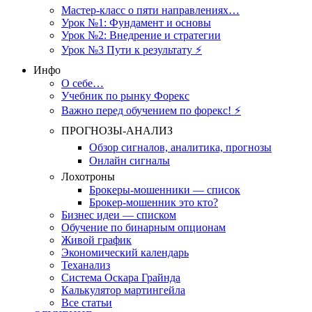
Мастер-класс о пяти направлениях…
Урок №1: Фундамент и основы
Урок №2: Внедрение и стратегии
Урок №3 Пути к результату ⚡️
Инфо
О себе…
Учебник по рынку Форекс
Важно перед обучением по форекс! ⚡
ПРОГНОЗЫ-АНАЛИЗ
Обзор сигналов, аналитика, прогнозы
Онлайн сигналы
Лохотроны
Брокеры-мошенники — список
Брокер-мошенник это кто?
Бизнес идеи — списком
Обучение по бинарным опционам
Живой график
Экономический календарь
Теханализ
Система Оскара Грайнда
Калькулятор мартингейла
Все статьи