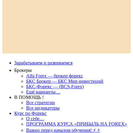
Зарабатываем и развиваемся
Брокеры
Alfa Forex — брокер форекс
БКС Брокер — БКС Мир инвестиций
БКС-Форекс — (BCS-Forex)
Ещё варианты…
В ПОМОЩЬ !
Все стратегии
Все индикаторы
Курс по Форекс
О себе…
ПРОГРАММА КУРСА «ПРИБЫЛЬ НА FOREX»
Важно перед началом обучения! ⚡ ⚡