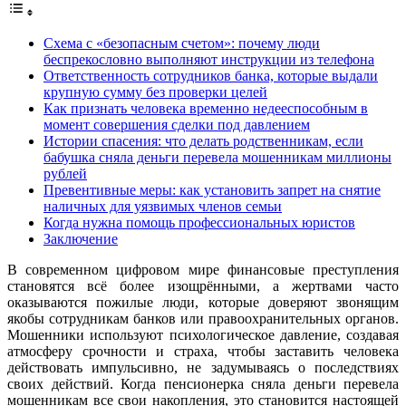
Схема с «безопасным счетом»: почему люди
беспрекословно выполняют инструкции из телефона
Ответственность сотрудников банка, которые выдали
крупную сумму без проверки целей
Как признать человека временно недееспособным в
момент совершения сделки под давлением
Истории спасения: что делать родственникам, если
бабушка сняла деньги перевела мошенникам миллионы
рублей
Превентивные меры: как установить запрет на снятие
наличных для уязвимых членов семьи
Когда нужна помощь профессиональных юристов
Заключение
В современном цифровом мире финансовые преступления
становятся всё более изощрёнными, а жертвами часто
оказываются пожилые люди, которые доверяют звонящим
якобы сотрудникам банков или правоохранительных органов.
Мошенники используют психологическое давление, создавая
атмосферу срочности и страха, чтобы заставить человека
действовать импульсивно, не задумываясь о последствиях
своих действий. Когда пенсионерка сняла деньги перевела
мошенникам все свои накопления, это становится настоящей