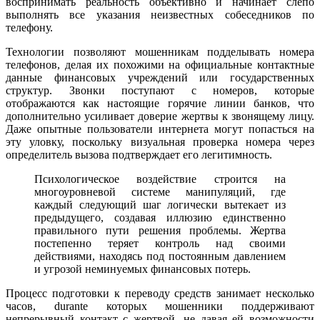
воспринимать реальность объективно и начинает слепо
выполнять все указания неизвестных собеседников по
телефону.
Технологии позволяют мошенникам подделывать номера
телефонов, делая их похожими на официальные контактные
данные финансовых учреждений или государственных
структур. Звонки поступают с номеров, которые
отображаются как настоящие горячие линии банков, что
дополнительно усиливает доверие жертвы к звонящему лицу.
Даже опытные пользователи интернета могут попасться на
эту уловку, поскольку визуальная проверка номера через
определитель вызова подтверждает его легитимность.
Психологическое воздействие строится на
многоуровневой системе манипуляций, где
каждый следующий шаг логически вытекает из
предыдущего, создавая иллюзию единственно
правильного пути решения проблемы. Жертва
постепенно теряет контроль над своими
действиями, находясь под постоянным давлением
и угрозой неминуемых финансовых потерь.
Процесс подготовки к переводу средств занимает несколько
часов, durante которых мошенники поддерживают
непрерывный контакт с жертвой, не давая ей возможности