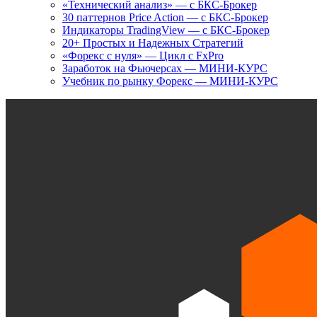
«Технический анализ» — с БКС-Брокер
30 паттернов Price Action — с БКС-Брокер
Индикаторы TradingView — с БКС-Брокер
20+ Простых и Надежных Стратегий
«Форекс с нуля» — Цикл с FxPro
Заработок на Фьючерсах — МИНИ-КУРС
Учебник по рынку Форекс — МИНИ-КУРС