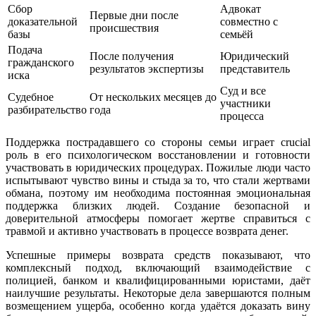
Сбор
Адвокат
Первые дни после
доказательной
совместно с
происшествия
базы
семьёй
Подача
После получения
Юридический
гражданского
результатов экспертизы
представитель
иска
Суд и все
Судебное
От нескольких месяцев до
участники
разбирательство
года
процесса
Поддержка пострадавшего со стороны семьи играет crucial
роль в его психологическом восстановлении и готовности
участвовать в юридических процедурах. Пожилые люди часто
испытывают чувство вины и стыда за то, что стали жертвами
обмана, поэтому им необходима постоянная эмоциональная
поддержка близких людей. Создание безопасной и
доверительной атмосферы помогает жертве справиться с
травмой и активно участвовать в процессе возврата денег.
Успешные примеры возврата средств показывают, что
комплексный подход, включающий взаимодействие с
полицией, банком и квалифицированными юристами, даёт
наилучшие результаты. Некоторые дела завершаются полным
возмещением ущерба, особенно когда удаётся доказать вину