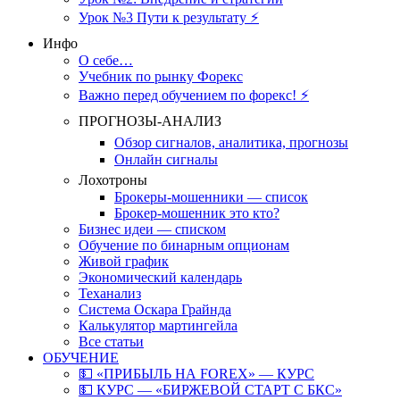
Урок №3 Пути к результату ⚡️
Инфо
О себе…
Учебник по рынку Форекс
Важно перед обучением по форекс! ⚡
ПРОГНОЗЫ-АНАЛИЗ
Обзор сигналов, аналитика, прогнозы
Онлайн сигналы
Лохотроны
Брокеры-мошенники — список
Брокер-мошенник это кто?
Бизнес идеи — списком
Обучение по бинарным опционам
Живой график
Экономический календарь
Теханализ
Система Оскара Грайнда
Калькулятор мартингейла
Все статьи
ОБУЧЕНИЕ
💵 «ПРИБЫЛЬ НА FOREX» — КУРС
💵 КУРС — «БИРЖЕВОЙ СТАРТ С БКС»