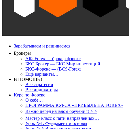
Зарабатываем и развиваемся
Брокеры
Alfa Forex — брокер форекс
БКС Брокер — БКС Мир инвестиций
БКС-Форекс — (BCS-Forex)
Ещё варианты…
В ПОМОЩЬ !
Все стратегии
Все индикаторы
Курс по Форекс
О себе…
ПРОГРАММА КУРСА «ПРИБЫЛЬ НА FOREX»
Важно перед началом обучения! ⚡ ⚡
Мастер-класс о пяти направлениях…
Урок №1: Фундамент и основы
Урок №2: Внедрение и стратегии