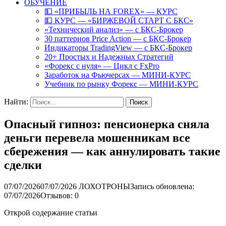
ОБУЧЕНИЕ
💵 «ПРИБЫЛЬ НА FOREX» — КУРС
💵 КУРС — «БИРЖЕВОЙ СТАРТ С БКС»
«Технический анализ» — с БКС-Брокер
30 паттернов Price Action — с БКС-Брокер
Индикаторы TradingView — с БКС-Брокер
20+ Простых и Надежных Стратегий
«Форекс с нуля» — Цикл с FxPro
Заработок на Фьючерсах — МИНИ-КУРС
Учебник по рынку Форекс — МИНИ-КУРС
Найти:
Опасный гипноз: пенсионерка сняла
деньги перевела мошенникам все
сбережения — как аннулировать такие
сделки
07/07/2026
07/07/2026
ЛОХОТРОНЫ
Запись обновлена:
07/07/2026
Отзывов: 0
Открой содержание статьи