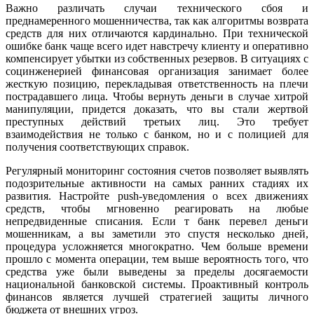
Важно различать случаи технического сбоя и
преднамеренного мошенничества, так как алгоритмы возврата
средств для них отличаются кардинально. При технической
ошибке банк чаще всего идет навстречу клиенту и оперативно
компенсирует убытки из собственных резервов. В ситуациях с
социнженерией финансовая организация занимает более
жесткую позицию, перекладывая ответственность на плечи
пострадавшего лица. Чтобы вернуть деньги в случае хитрой
манипуляции, придется доказать, что вы стали жертвой
преступных действий третьих лиц. Это требует
взаимодействия не только с банком, но и с полицией для
получения соответствующих справок.
Регулярный мониторинг состояния счетов позволяет выявлять
подозрительные активности на самых ранних стадиях их
развития. Настройте push-уведомления о всех движениях
средств, чтобы мгновенно реагировать на любые
непредвиденные списания. Если т банк перевел деньги
мошенникам, а вы заметили это спустя несколько дней,
процедура усложняется многократно. Чем больше времени
прошло с момента операции, тем выше вероятность того, что
средства уже были выведены за пределы досягаемости
национальной банковской системы. Проактивный контроль
финансов является лучшей стратегией защиты личного
бюджета от внешних угроз.