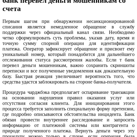
банк перевел деньги мошенникам со
счета
Первым шагом при обнаружении несанкционированной
списания является немедленное обращение в службу
поддержки через официальный канал связи. Необходимо
четко сформулировать суть проблемы, указав дату, время и
точную сумму спорной операции для идентификации
платежа. Оператор зафиксирует обращение и присвоит ему
уникальный номер, который понадобится для дальнейшего
отслеживания статуса рассмотрения жалобы. Если т банк
перевел деньги мошенникам, важно сохранить скриншоты
переписки и все полученные уведомления как доказательную
базу. Быстрая реакция увеличивает вероятность того, что
средства удастся заблокировать на стороне банка-получателя.
Процедура чарджбэка предполагает оспаривание транзакции
на основании нарушения правил оказания услуг или
отсутствия согласия клиента. Для инициирования этого
процесса требуется заполнить специальную форму претензии,
где подробно описываются обстоятельства инцидента. Банк
обязан провести внутреннее расследование и запросить
информацию от платежной системы или контрагента о
природе полученного платежа. Вернуть деньги через эту
процедуру можно только в случае, если операция была