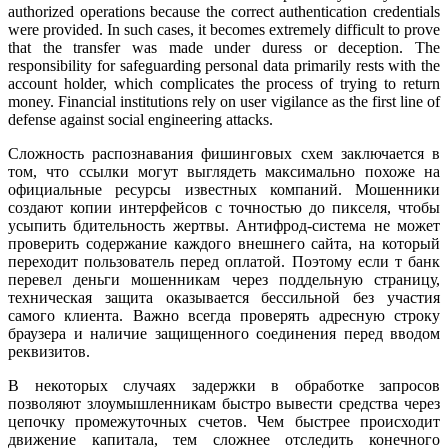
authorized operations because the correct authentication credentials
were provided. In such cases, it becomes extremely difficult to prove
that the transfer was made under duress or deception. The
responsibility for safeguarding personal data primarily rests with the
account holder, which complicates the process of trying to return
money. Financial institutions rely on user vigilance as the first line of
defense against social engineering attacks.
Сложность распознавания фишинговых схем заключается в
том, что ссылки могут выглядеть максимально похоже на
официальные ресурсы известных компаний. Мошенники
создают копии интерфейсов с точностью до пикселя, чтобы
усыпить бдительность жертвы. Антифрод-система не может
проверить содержание каждого внешнего сайта, на который
переходит пользователь перед оплатой. Поэтому если т банк
перевел деньги мошенникам через поддельную страницу,
техническая защита оказывается бессильной без участия
самого клиента. Важно всегда проверять адресную строку
браузера и наличие защищенного соединения перед вводом
реквизитов.
В некоторых случаях задержки в обработке запросов
позволяют злоумышленникам быстро вывести средства через
цепочку промежуточных счетов. Чем быстрее происходит
движение капитала, тем сложнее отследить конечного