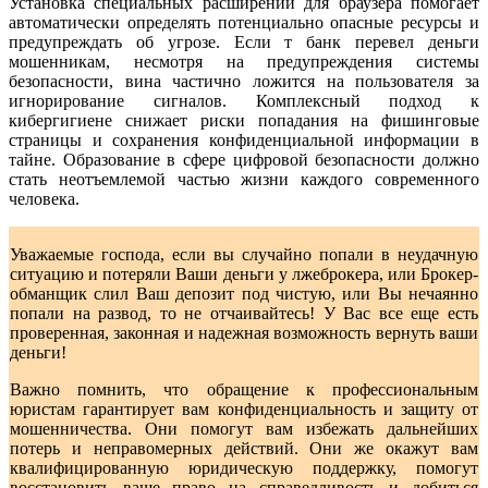
Установка специальных расширений для браузера помогает
автоматически определять потенциально опасные ресурсы и
предупреждать об угрозе. Если т банк перевел деньги
мошенникам, несмотря на предупреждения системы
безопасности, вина частично ложится на пользователя за
игнорирование сигналов. Комплексный подход к
кибергигиене снижает риски попадания на фишинговые
страницы и сохранения конфиденциальной информации в
тайне. Образование в сфере цифровой безопасности должно
стать неотъемлемой частью жизни каждого современного
человека.
Уважаемые господа, если вы случайно попали в неудачную
ситуацию и потеряли Ваши деньги у лжеброкера, или Брокер-
обманщик слил Ваш депозит под чистую, или Вы нечаянно
попали на развод, то не отчаивайтесь! У Вас все еще есть
проверенная, законная и надежная возможность вернуть ваши
деньги!
Важно помнить, что обращение к профессиональным
юристам гарантирует вам конфиденциальность и защиту от
мошенничества. Они помогут вам избежать дальнейших
потерь и неправомерных действий. Они же окажут вам
квалифицированную юридическую поддержку, помогут
восстановить ваше право на справедливость и добиться