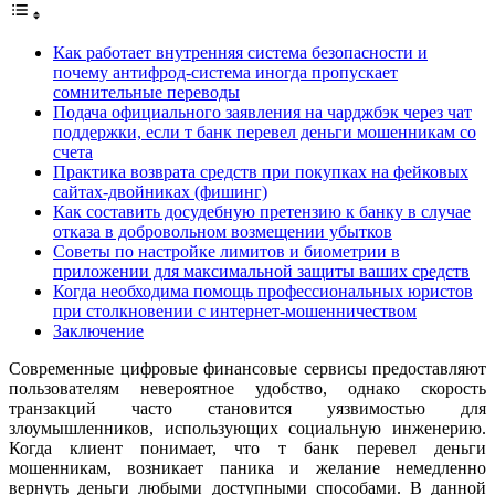
Как работает внутренняя система безопасности и
почему антифрод-система иногда пропускает
сомнительные переводы
Подача официального заявления на чарджбэк через чат
поддержки, если т банк перевел деньги мошенникам со
счета
Практика возврата средств при покупках на фейковых
сайтах-двойниках (фишинг)
Как составить досудебную претензию к банку в случае
отказа в добровольном возмещении убытков
Советы по настройке лимитов и биометрии в
приложении для максимальной защиты ваших средств
Когда необходима помощь профессиональных юристов
при столкновении с интернет-мошенничеством
Заключение
Современные цифровые финансовые сервисы предоставляют
пользователям невероятное удобство, однако скорость
транзакций часто становится уязвимостью для
злоумышленников, использующих социальную инженерию.
Когда клиент понимает, что т банк перевел деньги
мошенникам, возникает паника и желание немедленно
вернуть деньги любыми доступными способами. В данной