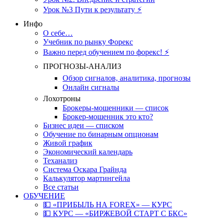
Урок №3 Пути к результату ⚡️
Инфо
О себе…
Учебник по рынку Форекс
Важно перед обучением по форекс! ⚡
ПРОГНОЗЫ-АНАЛИЗ
Обзор сигналов, аналитика, прогнозы
Онлайн сигналы
Лохотроны
Брокеры-мошенники — список
Брокер-мошенник это кто?
Бизнес идеи — списком
Обучение по бинарным опционам
Живой график
Экономический календарь
Теханализ
Система Оскара Грайнда
Калькулятор мартингейла
Все статьи
ОБУЧЕНИЕ
💵 «ПРИБЫЛЬ НА FOREX» — КУРС
💵 КУРС — «БИРЖЕВОЙ СТАРТ С БКС»