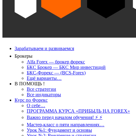
Зарабатываем и развиваемся
Брокеры
Alfa Forex — брокер форекс
БКС Брокер — БКС Мир инвестиций
БКС-Форекс — (BCS-Forex)
Ещё варианты…
В ПОМОЩЬ !
Все стратегии
Все индикаторы
Курс по Форекс
О себе…
ПРОГРАММА КУРСА «ПРИБЫЛЬ НА FOREX»
Важно перед началом обучения! ⚡ ⚡
Мастер-класс о пяти направлениях…
Урок №1: Фундамент и основы
Урок №2: Внедрение и стратегии