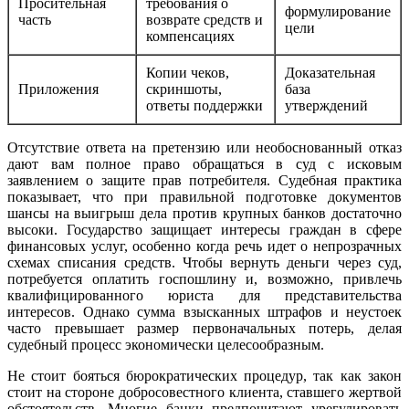
Просительная
требования о
формулирование
часть
возврате средств и
цели
компенсациях
Копии чеков,
Доказательная
Приложения
скриншоты,
база
ответы поддержки
утверждений
Отсутствие ответа на претензию или необоснованный отказ
дают вам полное право обращаться в суд с исковым
заявлением о защите прав потребителя. Судебная практика
показывает, что при правильной подготовке документов
шансы на выигрыш дела против крупных банков достаточно
высоки. Государство защищает интересы граждан в сфере
финансовых услуг, особенно когда речь идет о непрозрачных
схемах списания средств. Чтобы вернуть деньги через суд,
потребуется оплатить госпошлину и, возможно, привлечь
квалифицированного юриста для представительства
интересов. Однако сумма взысканных штрафов и неустоек
часто превышает размер первоначальных потерь, делая
судебный процесс экономически целесообразным.
Не стоит бояться бюрократических процедур, так как закон
стоит на стороне добросовестного клиента, ставшего жертвой
обстоятельств. Многие банки предпочитают урегулировать