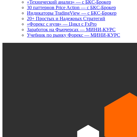
«Технический анализ» — с БКС-Брокер
30 паттернов Price Action — с БКС-Брокер
Индикаторы TradingView — с БКС-Брокер
20+ Простых и Надежных Стратегий
«Форекс с нуля» — Цикл с FxPro
Заработок на Фьючерсах — МИНИ-КУРС
Учебник по рынку Форекс — МИНИ-КУРС