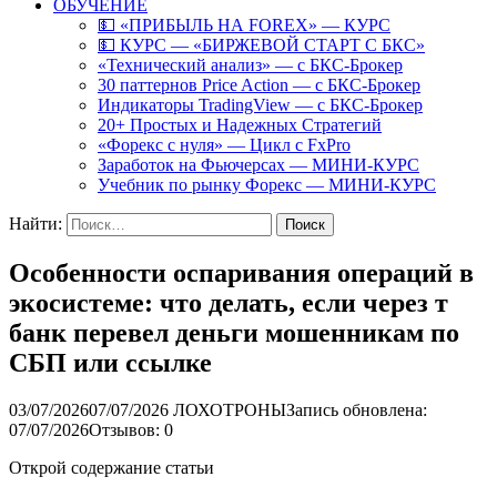
ОБУЧЕНИЕ
💵 «ПРИБЫЛЬ НА FOREX» — КУРС
💵 КУРС — «БИРЖЕВОЙ СТАРТ С БКС»
«Технический анализ» — с БКС-Брокер
30 паттернов Price Action — с БКС-Брокер
Индикаторы TradingView — с БКС-Брокер
20+ Простых и Надежных Стратегий
«Форекс с нуля» — Цикл с FxPro
Заработок на Фьючерсах — МИНИ-КУРС
Учебник по рынку Форекс — МИНИ-КУРС
Найти:
Особенности оспаривания операций в
экосистеме: что делать, если через т
банк перевел деньги мошенникам по
СБП или ссылке
03/07/2026
07/07/2026
ЛОХОТРОНЫ
Запись обновлена:
07/07/2026
Отзывов: 0
Открой содержание статьи