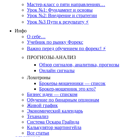
Мастер-класс о пяти направлениях…
Урок №1: Фундамент и основы
Урок №2: Внедрение и стратегии
Урок №3 Пути к результату ⚡️
Инфо
О себе…
Учебник по рынку Форекс
Важно перед обучением по форекс! ⚡
ПРОГНОЗЫ-АНАЛИЗ
Обзор сигналов, аналитика, прогнозы
Онлайн сигналы
Лохотроны
Брокеры-мошенники — список
Брокер-мошенник это кто?
Бизнес идеи — списком
Обучение по бинарным опционам
Живой график
Экономический календарь
Теханализ
Система Оскара Грайнда
Калькулятор мартингейла
Все статьи