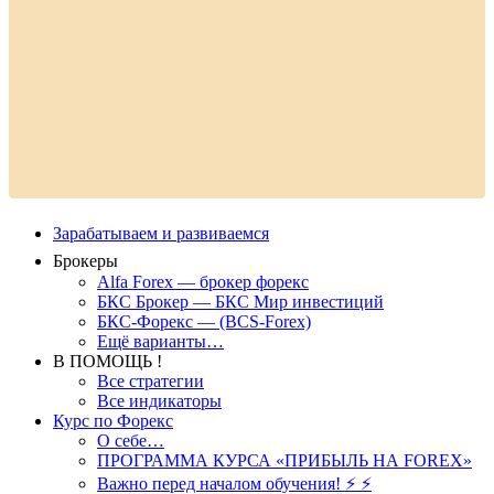
Зарабатываем и развиваемся
Брокеры
Alfa Forex — брокер форекс
БКС Брокер — БКС Мир инвестиций
БКС-Форекс — (BCS-Forex)
Ещё варианты…
В ПОМОЩЬ !
Все стратегии
Все индикаторы
Курс по Форекс
О себе…
ПРОГРАММА КУРСА «ПРИБЫЛЬ НА FOREX»
Важно перед началом обучения! ⚡ ⚡