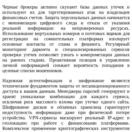
Черные брокеры активно скупают базы данных утечек и
используют их для таргетированных атак на владельцев
финансовых счетов. Защита персональных данных начинается
с минимизации цифрового следа и отказа от указания
реальной информации на непроверенных ресурсах.
Использование виртуальных номеров и почтовых ящиков для
регистрации на сомнительных платформах изолирует
основные контакты от спама и фишинга. Регулярный
мониторинг даркнета и специализированных сервисов
проверки утечек позволяет узнать о компрометации данных
на ранних стадиях. Проактивная позиция в управлении
личной информацией снижает вероятность попадания в
целевые списки мошенников.
Надежная аутентификация и шифрование являются
техническим фундаментом защиты от несанкционированного
доступа к вашим данным. Менеджеры паролей генерируют и
хранят уникальные комбинации для каждого сервиса,
исключая риск массового взлома при утечке одного сайта.
Шифрование дисков и облачных хранилищ гарантирует
недоступность информации даже при физической потере
устройства. VPN-сервисы маскируют реальный IP-адрес и
геолокацию при работе с финансовыми платформами.
Комплексное применение криптографических инструментов