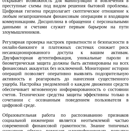
открывает возможность для манипуляций и вовлечения в
преступные схемы под видом решения бытовой проблемы.
Цифровая гигиена предполагает скептическое отношение к
любым незапрошенным финансовым операциям и входящим
коммуникациям. Дисциплина в обращении с персональными
данными и счетами служит первым барьером на пути
злоумышленников.
Регулярная проверка настроек приватности и безопасности в
онлайн-банкинге и платежных системах снижает риск
несанкционированного доступа к вашим активам.
Двухфакторная аутентификация, уникальные пароли и
биометрическая защита должны быть активированы на всех
финансовых аккаунтах без исключений. Мониторинг истории
операций позволяет оперативно выявлять подозрительную
активность и реагировать до нанесения существенного
ущерба. Настройка уведомлений о каждом движении средств
обеспечивает мгновенную информированность о состоянии
счетов. Технические средства защиты эффективны только в
сочетании с осознанным поведением пользователя в
цифровой среде.
Образовательная работа по распознаванию признаков
социальной инженерии является неотъемлемой частью
современной финансовой грамотности. Знание типичных
сценариев обмана помогает идентифицировать попытки