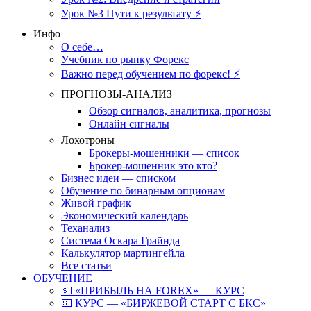
Урок №3 Пути к результату ⚡️
Инфо
О себе…
Учебник по рынку Форекс
Важно перед обучением по форекс! ⚡
ПРОГНОЗЫ-АНАЛИЗ
Обзор сигналов, аналитика, прогнозы
Онлайн сигналы
Лохотроны
Брокеры-мошенники — список
Брокер-мошенник это кто?
Бизнес идеи — списком
Обучение по бинарным опционам
Живой график
Экономический календарь
Теханализ
Система Оскара Грайнда
Калькулятор мартингейла
Все статьи
ОБУЧЕНИЕ
💵 «ПРИБЫЛЬ НА FOREX» — КУРС
💵 КУРС — «БИРЖЕВОЙ СТАРТ С БКС»