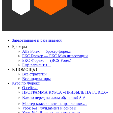
Зарабатываем и развиваемся
Брокеры
Alfa Forex — брокер форекс
БКС Брокер — БКС Мир инвестиций
БКС-Форекс — (BCS-Forex)
Ещё варианты…
В ПОМОЩЬ !
Все стратегии
Все индикаторы
Курс по Форекс
О себе…
ПРОГРАММА КУРСА «ПРИБЫЛЬ НА FOREX»
Важно перед началом обучения! ⚡ ⚡
Мастер-класс о пяти направлениях…
Урок №1: Фундамент и основы
Урок №2: Внедрение и стратегии