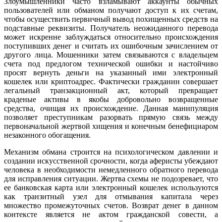
Злоумышленники часто взламывают аккаунты обычных
пользователей или обманом получают доступ к их счетам,
чтобы осуществить первичный вывод похищенных средств на
подставные реквизиты. Получатель неожиданного перевода
может искренне заблуждаться относительно происхождения
поступивших денег и считать их ошибочным зачислением от
другого лица. Мошенники затем связываются с владельцем
счета под предлогом технической ошибки и настойчиво
просят вернуть деньги на указанный ими электронный
кошелек или криптоадрес. Фактически гражданин совершает
легальный транзакционный акт, который превращает
краденые активы в якобы добровольно возвращенные
средства, очищая их происхождение. Данная манипуляция
позволяет преступникам разорвать прямую связь между
первоначальной жертвой хищения и конечным бенефициаром
незаконного обогащения.
Механизм обмана строится на психологическом давлении и
создании искусственной срочности, когда аферисты убеждают
человека в необходимости немедленного обратного перевода
для исправления ситуации. Жертва схемы не подозревает, что
ее банковская карта или электронный кошелек используются
как транзитный узел для отмывания капитала через
множество промежуточных счетов. Возврат денег в данном
контексте является не актом гражданской совести, а