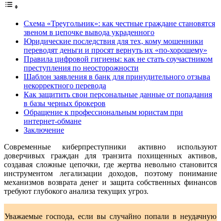
Схема «Треугольник»: как честные граждане становятся
звеном в цепочке вывода украденного
Юридические последствия для тех, кому мошенники
переводят деньги и просят вернуть их «по-хорошему»
Правила цифровой гигиены: как не стать соучастником
преступления по неосторожности
Шаблон заявления в банк для принудительного отзыва
некорректного перевода
Как защитить свои персональные данные от попадания
в базы черных брокеров
Обращение к профессиональным юристам при
интернет-обмане
Заключение
Современные киберпреступники активно используют
доверчивых граждан для транзита похищенных активов,
создавая сложные цепочки, где жертва невольно становится
инструментом легализации доходов, поэтому понимание
механизмов возврата денег и защита собственных финансов
требуют глубокого анализа текущих угроз.
Уважаемые господа, если вы случайно попали в неудачную