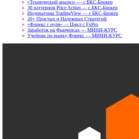
«Технический анализ» — с БКС-Брокер
30 паттернов Price Action — с БКС-Брокер
Индикаторы TradingView — с БКС-Брокер
20+ Простых и Надежных Стратегий
«Форекс с нуля» — Цикл с FxPro
Заработок на Фьючерсах — МИНИ-КУРС
Учебник по рынку Форекс — МИНИ-КУРС