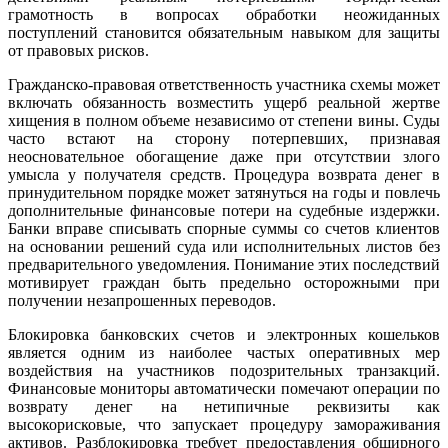
грамотность в вопросах обработки неожиданных
поступлений становится обязательным навыком для защиты
от правовых рисков.
Гражданско-правовая ответственность участника схемы может
включать обязанность возместить ущерб реальной жертве
хищения в полном объеме независимо от степени вины. Суды
часто встают на сторону потерпевших, признавая
неосновательное обогащение даже при отсутствии злого
умысла у получателя средств. Процедура возврата денег в
принудительном порядке может затянуться на годы и повлечь
дополнительные финансовые потери на судебные издержки.
Банки вправе списывать спорные суммы со счетов клиентов
на основании решений суда или исполнительных листов без
предварительного уведомления. Понимание этих последствий
мотивирует граждан быть предельно осторожными при
получении незапрошенных переводов.
Блокировка банковских счетов и электронных кошельков
является одним из наиболее частых оперативных мер
воздействия на участников подозрительных транзакций.
Финансовые мониторы автоматически помечают операции по
возврату денег на нетипичные реквизиты как
высокорисковые, что запускает процедуру замораживания
активов. Разблокировка требует предоставления обширного