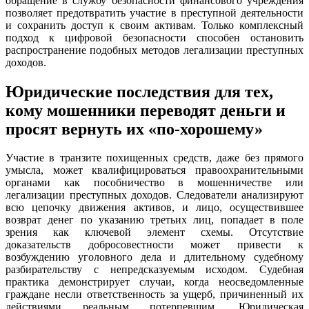
обращение в службу безопасности финансового учреждения
позволяет предотвратить участие в преступной деятельности
и сохранить доступ к своим активам. Только комплексный
подход к цифровой безопасности способен остановить
распространение подобных методов легализации преступных
доходов.
Юридические последствия для тех,
кому мошенники переводят деньги и
просят вернуть их «по-хорошему»
Участие в транзите похищенных средств, даже без прямого
умысла, может квалифицироваться правоохранительными
органами как пособничество в мошенничестве или
легализации преступных доходов. Следователи анализируют
всю цепочку движения активов, и лицо, осуществившее
возврат денег по указанию третьих лиц, попадает в поле
зрения как ключевой элемент схемы. Отсутствие
доказательств добросовестности может привести к
возбуждению уголовного дела и длительному судебному
разбирательству с непредсказуемым исходом. Судебная
практика демонстрирует случаи, когда неосведомленные
граждане несли ответственность за ущерб, причиненный их
действиями реальным потерпевшим. Юридическая