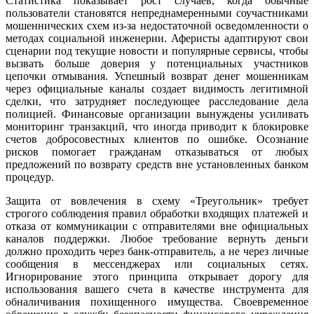
Статистика показывает рост случаев, когда обычные
пользователи становятся непреднамеренными соучастниками
мошеннических схем из-за недостаточной осведомленности о
методах социальной инженерии. Аферисты адаптируют свои
сценарии под текущие новости и популярные сервисы, чтобы
вызвать больше доверия у потенциальных участников
цепочки отмывания. Успешный возврат денег мошенникам
через официальные каналы создает видимость легитимной
сделки, что затрудняет последующее расследование дела
полицией. Финансовые организации вынуждены усиливать
мониторинг транзакций, что иногда приводит к блокировке
счетов добросовестных клиентов по ошибке. Осознание
рисков помогает гражданам отказываться от любых
предложений по возврату средств вне установленных банком
процедур.
Защита от вовлечения в схему «Треугольник» требует
строгого соблюдения правил обработки входящих платежей и
отказа от коммуникации с отправителями вне официальных
каналов поддержки. Любое требование вернуть деньги
должно проходить через банк-отправитель, а не через личные
сообщения в мессенджерах или социальных сетях.
Игнорирование этого принципа открывает дорогу для
использования вашего счета в качестве инструмента для
обналичивания похищенного имущества. Своевременное