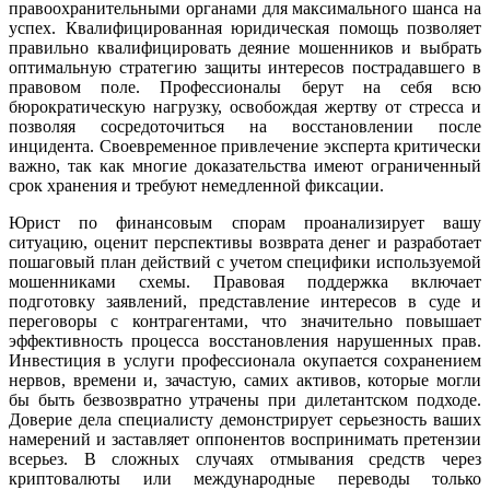
правоохранительными органами для максимального шанса на
успех. Квалифицированная юридическая помощь позволяет
правильно квалифицировать деяние мошенников и выбрать
оптимальную стратегию защиты интересов пострадавшего в
правовом поле. Профессионалы берут на себя всю
бюрократическую нагрузку, освобождая жертву от стресса и
позволяя сосредоточиться на восстановлении после
инцидента. Своевременное привлечение эксперта критически
важно, так как многие доказательства имеют ограниченный
срок хранения и требуют немедленной фиксации.
Юрист по финансовым спорам проанализирует вашу
ситуацию, оценит перспективы возврата денег и разработает
пошаговый план действий с учетом специфики используемой
мошенниками схемы. Правовая поддержка включает
подготовку заявлений, представление интересов в суде и
переговоры с контрагентами, что значительно повышает
эффективность процесса восстановления нарушенных прав.
Инвестиция в услуги профессионала окупается сохранением
нервов, времени и, зачастую, самих активов, которые могли
бы быть безвозвратно утрачены при дилетантском подходе.
Доверие дела специалисту демонстрирует серьезность ваших
намерений и заставляет оппонентов воспринимать претензии
всерьез. В сложных случаях отмывания средств через
криптовалюты или международные переводы только