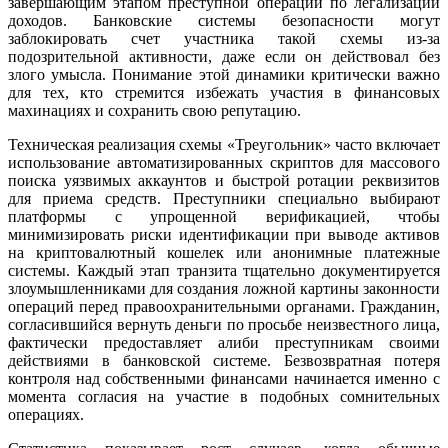
завершающим этапом преступной операции по легализации
доходов. Банковские системы безопасности могут
заблокировать счет участника такой схемы из-за
подозрительной активности, даже если он действовал без
злого умысла. Понимание этой динамики критически важно
для тех, кто стремится избежать участия в финансовых
махинациях и сохранить свою репутацию.
Техническая реализация схемы «Треугольник» часто включает
использование автоматизированных скриптов для массового
поиска уязвимых аккаунтов и быстрой ротации реквизитов
для приема средств. Преступники специально выбирают
платформы с упрощенной верификацией, чтобы
минимизировать риски идентификации при выводе активов
на криптовалютный кошелек или анонимные платежные
системы. Каждый этап транзита тщательно документируется
злоумышленниками для создания ложной картины законности
операций перед правоохранительными органами. Гражданин,
согласившийся вернуть деньги по просьбе неизвестного лица,
фактически предоставляет алиби преступникам своими
действиями в банковской системе. Безвозвратная потеря
контроля над собственными финансами начинается именно с
момента согласия на участие в подобных сомнительных
операциях.