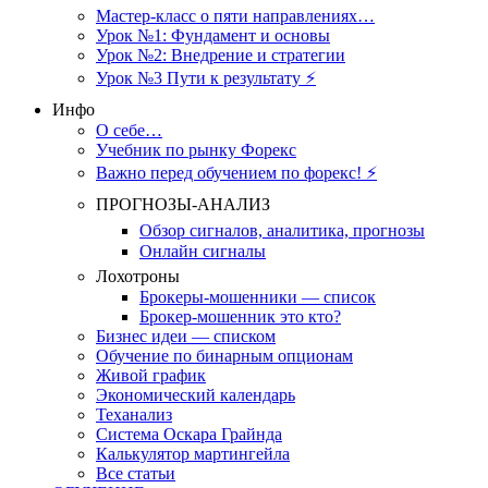
Мастер-класс о пяти направлениях…
Урок №1: Фундамент и основы
Урок №2: Внедрение и стратегии
Урок №3 Пути к результату ⚡️
Инфо
О себе…
Учебник по рынку Форекс
Важно перед обучением по форекс! ⚡
ПРОГНОЗЫ-АНАЛИЗ
Обзор сигналов, аналитика, прогнозы
Онлайн сигналы
Лохотроны
Брокеры-мошенники — список
Брокер-мошенник это кто?
Бизнес идеи — списком
Обучение по бинарным опционам
Живой график
Экономический календарь
Теханализ
Система Оскара Грайнда
Калькулятор мартингейла
Все статьи