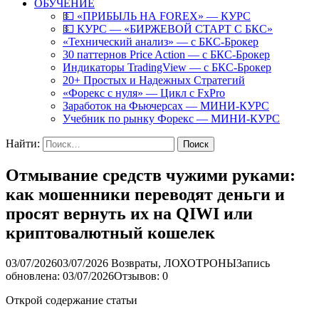
ОБУЧЕНИЕ
💵 «ПРИБЫЛЬ НА FOREX» — КУРС
💵 КУРС — «БИРЖЕВОЙ СТАРТ С БКС»
«Технический анализ» — с БКС-Брокер
30 паттернов Price Action — с БКС-Брокер
Индикаторы TradingView — с БКС-Брокер
20+ Простых и Надежных Стратегий
«Форекс с нуля» — Цикл с FxPro
Заработок на Фьючерсах — МИНИ-КУРС
Учебник по рынку Форекс — МИНИ-КУРС
Найти:
Отмывание средств чужими руками:
как мошенники переводят деньги и
просят вернуть их на QIWI или
криптовалютный кошелек
03/07/2026
03/07/2026
Возвраты
,
ЛОХОТРОНЫ
Запись
обновлена: 03/07/2026
Отзывов: 0
Открой содержание статьи