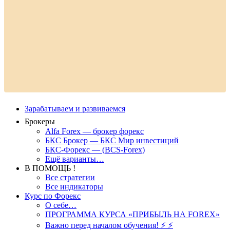
Зарабатываем и развиваемся
Брокеры
Alfa Forex — брокер форекс
БКС Брокер — БКС Мир инвестиций
БКС-Форекс — (BCS-Forex)
Ещё варианты…
В ПОМОЩЬ !
Все стратегии
Все индикаторы
Курс по Форекс
О себе…
ПРОГРАММА КУРСА «ПРИБЫЛЬ НА FOREX»
Важно перед началом обучения! ⚡ ⚡