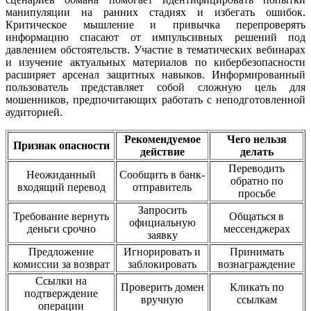
манипуляции на ранних стадиях и избегать ошибок.
Критическое мышление и привычка перепроверять
информацию спасают от импульсивных решений под
давлением обстоятельств. Участие в тематических вебинарах
и изучение актуальных материалов по кибербезопасности
расширяет арсенал защитных навыков. Информированный
пользователь представляет собой сложную цель для
мошенников, предпочитающих работать с неподготовленной
аудиторией.
Рекомендуемое
Чего нельзя
Признак опасности
действие
делать
Переводить
Неожиданный
Сообщить в банк-
обратно по
входящий перевод
отправитель
просьбе
Запросить
Требование вернуть
Общаться в
официальную
деньги срочно
мессенджерах
заявку
Предложение
Игнорировать и
Принимать
комиссии за возврат
заблокировать
вознаграждение
Ссылки на
Проверить домен
Кликать по
подтверждение
вручную
ссылкам
операции