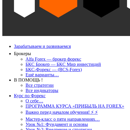
Зарабатываем и развиваемся
Брокеры
Alfa Forex — брокер форекс
БКС Брокер — БКС Мир инвестиций
БКС-Форекс — (BCS-Forex)
Ещё варианты…
В ПОМОЩЬ !
Все стратегии
Все индикаторы
Курс по Форекс
О себе…
ПРОГРАММА КУРСА «ПРИБЫЛЬ НА FOREX»
Важно перед началом обучения! ⚡ ⚡
Мастер-класс о пяти направлениях…
Урок №1: Фундамент и основы
Урок №2: Внедрение и стратегии