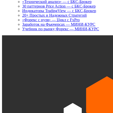
«Технический анализ» — с БКС-Брокер
30 паттернов Price Action — с БКС-Брокер
Индикаторы TradingView — с БКС-Брокер
20+ Простых и Надежных Стратегий
«Форекс с нуля» — Цикл с FxPro
Заработок на Фьючерсах — МИНИ-КУРС
Учебник по рынку Форекс — МИНИ-КУРС