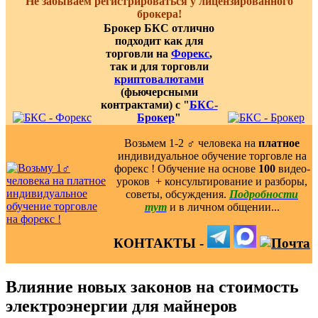
Не забываем регистрироваться у лицензированного
брокера!
Брокер БКС отлично
подходит как для
торговли на
Форекс
,
так и для торговли
криптовалютами
(фьючерсными
контрактами) с "
БКС-
Брокер
"
Возьмем 1-2 ‍♂️ человека на
платное
индивидуальное обучение торговле на
форекс ! Обучение на основе
100
видео-
уроков ️ + консультирование и разборы,
советы, обсуждения.
Подробности
тут
и в личном общении...
КОНТАКТЫ -
Влияние новых законов на стоимость
электроэнергии для майнеров