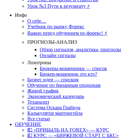
Урок №3 Пути к результату ⚡️
Инфо
О себе…
Учебник по рынку Форекс
Важно перед обучением по форекс! ⚡
ПРОГНОЗЫ-АНАЛИЗ
Обзор сигналов, аналитика, прогнозы
Онлайн сигналы
Лохотроны
Брокеры-мошенники — список
Брокер-мошенник это кто?
Бизнес идеи — списком
Обучение по бинарным опционам
Живой график
Экономический календарь
Теханализ
Система Оскара Грайнда
Калькулятор мартингейла
Все статьи
ОБУЧЕНИЕ
💵 «ПРИБЫЛЬ НА FOREX» — КУРС
💵 КУРС — «БИРЖЕВОЙ СТАРТ С БКС»