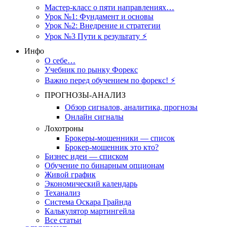
Мастер-класс о пяти направлениях…
Урок №1: Фундамент и основы
Урок №2: Внедрение и стратегии
Урок №3 Пути к результату ⚡️
Инфо
О себе…
Учебник по рынку Форекс
Важно перед обучением по форекс! ⚡
ПРОГНОЗЫ-АНАЛИЗ
Обзор сигналов, аналитика, прогнозы
Онлайн сигналы
Лохотроны
Брокеры-мошенники — список
Брокер-мошенник это кто?
Бизнес идеи — списком
Обучение по бинарным опционам
Живой график
Экономический календарь
Теханализ
Система Оскара Грайнда
Калькулятор мартингейла
Все статьи