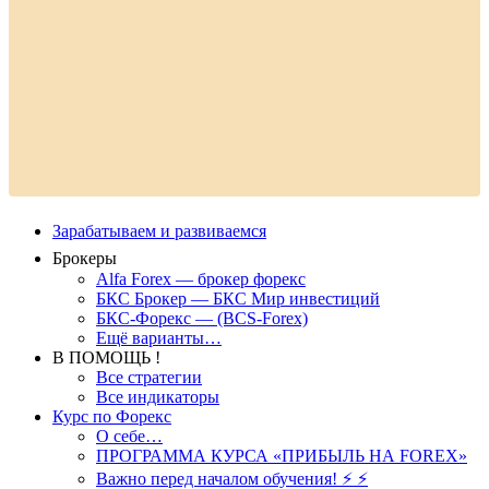
Зарабатываем и развиваемся
Брокеры
Alfa Forex — брокер форекс
БКС Брокер — БКС Мир инвестиций
БКС-Форекс — (BCS-Forex)
Ещё варианты…
В ПОМОЩЬ !
Все стратегии
Все индикаторы
Курс по Форекс
О себе…
ПРОГРАММА КУРСА «ПРИБЫЛЬ НА FOREX»
Важно перед началом обучения! ⚡ ⚡