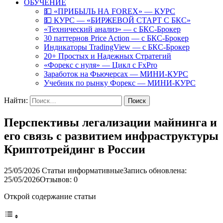
ОБУЧЕНИЕ
💵 «ПРИБЫЛЬ НА FOREX» — КУРС
💵 КУРС — «БИРЖЕВОЙ СТАРТ С БКС»
«Технический анализ» — с БКС-Брокер
30 паттернов Price Action — с БКС-Брокер
Индикаторы TradingView — с БКС-Брокер
20+ Простых и Надежных Стратегий
«Форекс с нуля» — Цикл с FxPro
Заработок на Фьючерсах — МИНИ-КУРС
Учебник по рынку Форекс — МИНИ-КУРС
Найти:
Перспективы легализации майнинга и
его связь с развитием инфраструктуры
Криптотрейдинг в России
25/05/2026
Статьи информативные
Запись обновлена:
25/05/2026
Отзывов: 0
Открой содержание статьи