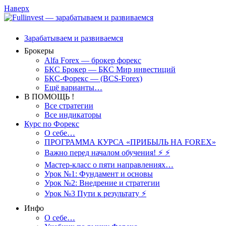
Наверх
Зарабатываем и развиваемся
Брокеры
Alfa Forex — брокер форекс
БКС Брокер — БКС Мир инвестиций
БКС-Форекс — (BCS-Forex)
Ещё варианты…
В ПОМОЩЬ !
Все стратегии
Все индикаторы
Курс по Форекс
О себе…
ПРОГРАММА КУРСА «ПРИБЫЛЬ НА FOREX»
Важно перед началом обучения! ⚡ ⚡
Мастер-класс о пяти направлениях…
Урок №1: Фундамент и основы
Урок №2: Внедрение и стратегии
Урок №3 Пути к результату ⚡️
Инфо
О себе…