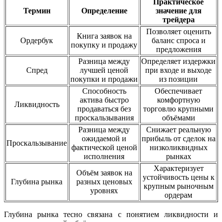
Практическое
Термин
Определение
значение для
трейдера
Позволяет оценить
Книга заявок на
Ордербук
баланс спроса и
покупку и продажу
предложения
Разница между
Определяет издержки
Спред
лучшей ценой
при входе и выходе
покупки и продажи
из позиции
Способность
Обеспечивает
актива быстро
комфортную
Ликвидность
продаваться без
торговлю крупными
проскальзывания
объёмами
Разница между
Снижает реальную
ожидаемой и
прибыль от сделок на
Проскальзывание
фактической ценой
низколиквидных
исполнения
рынках
Характеризует
Объём заявок на
устойчивость цены к
Глубина рынка
разных ценовых
крупным рыночным
уровнях
ордерам
Глубина рынка тесно связана с понятием ликвидности и