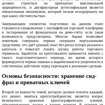
должен строиться на принципах максимальной
защищённости, и двухфакторная аутентификация является
обязательным минимумом, который нельзя игнорировать ни
при каких обстоятельствах.
Завершающим элементом подготовки на данном этапе
становится ознакомление с интерфейсом торговой платформы
и тестирование её функционала на демо-счёте, если такая
возможность предусмотрена. Многие биржи позволяют
новичкам совершать первые операции виртуальными
средствами, что даёт ценный опыт без риска потери реального
капитала и помогает понять логику работы торгового
терминала. Заработок на криптовалюте начинается именно с
такого подготовительного периода, во время которого
формируются первые навыки и вырабатывается уверенность в
собственных действиях перед переходом к реальным сделкам.
Основы безопасности: хранение сид-
фраз и приватных ключей
Второй по важности темой, которую должен освоить каждый,
кто решил заняться криптотрейдингом, является вопрос
безопасного хранения криптографических ключей,
обеспечивающих доступ к вашим активам. В отличие от