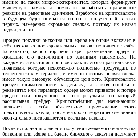
именно на таких микро-экспериментах, которые формируют
мышечную память и помогают выработать правильные
реакции на рыночные движения. Заработок на криптовалюте
в будущем будет опираться на опыт, полученный в этих
первых, намеренно скромных сделках, поэтому их нельзя
недооценивать.
Процесс покупки биткоина или эфира на бирже включает в
себя несколько последовательных шагов: пополнение счёта
fiat-валютой, выбор торговой пары, размещение ордера и
ожидание его исполнения по заданным параметрам. На
каждом из этих этапов новичок сталкивается с практическими
нюансами, которые невозможно полностью предугадать из
теоретических материалов, и именно поэтому первая сделка
имеет такую высокую обучающую ценность. Криптовалюта
требует внимательности к деталям, и любая ошибка в
реквизитах или параметрах ордера может привести к потере
средств или получению не того результата, на который
рассчитывал трейдер. Криптотрейдинг для начинающих
включает в себя обязательное прохождение этого
практического квеста, после которого теоретические знания
окончательно превращаются в реальные навыки.
После исполнения ордера и получения желаемого количества
биткоина или эфира на баланс биржевого аккаунта наступает