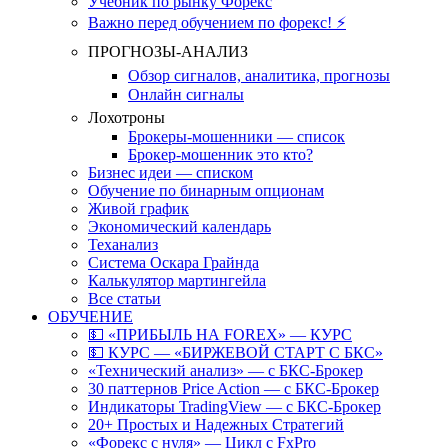
Учебник по рынку Форекс
Важно перед обучением по форекс! ⚡
ПРОГНОЗЫ-АНАЛИЗ
Обзор сигналов, аналитика, прогнозы
Онлайн сигналы
Лохотроны
Брокеры-мошенники — список
Брокер-мошенник это кто?
Бизнес идеи — списком
Обучение по бинарным опционам
Живой график
Экономический календарь
Теханализ
Система Оскара Грайнда
Калькулятор мартингейла
Все статьи
ОБУЧЕНИЕ
💵 «ПРИБЫЛЬ НА FOREX» — КУРС
💵 КУРС — «БИРЖЕВОЙ СТАРТ С БКС»
«Технический анализ» — с БКС-Брокер
30 паттернов Price Action — с БКС-Брокер
Индикаторы TradingView — с БКС-Брокер
20+ Простых и Надежных Стратегий
«Форекс с нуля» — Цикл с FxPro