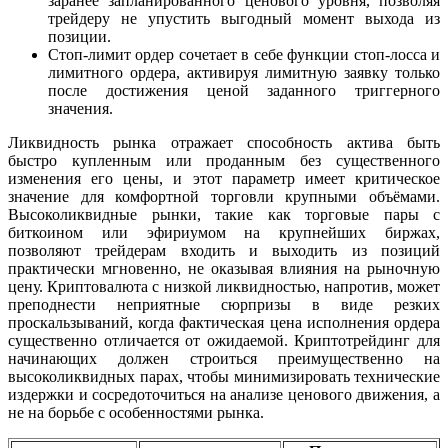
заранее запланированного ценового уровня, позволяя
трейдеру не упустить выгодный момент выхода из
позиции.
Стоп-лимит ордер сочетает в себе функции стоп-лосса и
лимитного ордера, активируя лимитную заявку только
после достижения ценой заданного триггерного
значения.
Ликвидность рынка отражает способность актива быть
быстро купленным или проданным без существенного
изменения его цены, и этот параметр имеет критическое
значение для комфортной торговли крупными объёмами.
Высоколиквидные рынки, такие как торговые пары с
биткоином или эфириумом на крупнейших биржах,
позволяют трейдерам входить и выходить из позиций
практически мгновенно, не оказывая влияния на рыночную
цену. Криптовалюта с низкой ликвидностью, напротив, может
преподнести неприятные сюрпризы в виде резких
проскальзываний, когда фактическая цена исполнения ордера
существенно отличается от ожидаемой. Криптотрейдинг для
начинающих должен строиться преимущественно на
высоколиквидных парах, чтобы минимизировать технические
издержки и сосредоточиться на анализе ценового движения, а
не на борьбе с особенностями рынка.