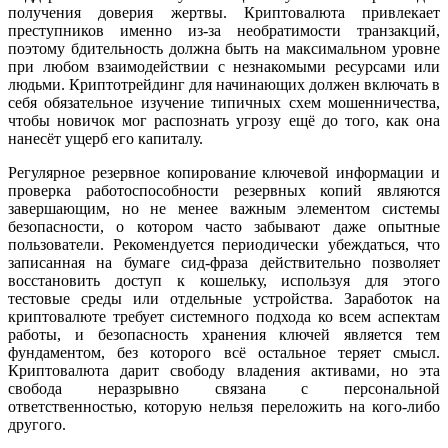
получения доверия жертвы. Криптовалюта привлекает
преступников именно из-за необратимости транзакций,
поэтому бдительность должна быть на максимальном уровне
при любом взаимодействии с незнакомыми ресурсами или
людьми. Криптотрейдинг для начинающих должен включать в
себя обязательное изучение типичных схем мошенничества,
чтобы новичок мог распознать угрозу ещё до того, как она
нанесёт ущерб его капиталу.
Регулярное резервное копирование ключевой информации и
проверка работоспособности резервных копий являются
завершающим, но не менее важным элементом системы
безопасности, о котором часто забывают даже опытные
пользователи. Рекомендуется периодически убеждаться, что
записанная на бумаге сид-фраза действительно позволяет
восстановить доступ к кошельку, используя для этого
тестовые среды или отдельные устройства. Заработок на
криптовалюте требует системного подхода ко всем аспектам
работы, и безопасность хранения ключей является тем
фундаментом, без которого всё остальное теряет смысл.
Криптовалюта дарит свободу владения активами, но эта
свобода неразрывно связана с персональной
ответственностью, которую нельзя переложить на кого-либо
другого.