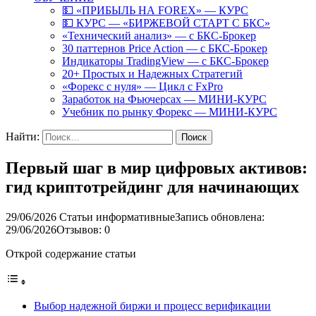
💵 «ПРИБЫЛЬ НА FOREX» — КУРС
💵 КУРС — «БИРЖЕВОЙ СТАРТ С БКС»
«Технический анализ» — с БКС-Брокер
30 паттернов Price Action — с БКС-Брокер
Индикаторы TradingView — с БКС-Брокер
20+ Простых и Надежных Стратегий
«Форекс с нуля» — Цикл с FxPro
Заработок на Фьючерсах — МИНИ-КУРС
Учебник по рынку Форекс — МИНИ-КУРС
Найти:
Первый шаг в мир цифровых активов:
гид криптотрейдинг для начинающих
29/06/2026
Статьи информативные
Запись обновлена:
29/06/2026
Отзывов: 0
Открой содержание статьи
Выбор надежной биржи и процесс верификации