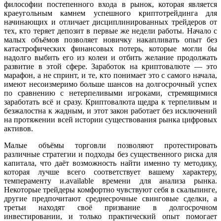
философии постепенного входа в рынок, которая является
краеугольным камнем успешного криптотрейдинга для
начинающих и отличает дисциплинированных трейдеров от
тех, кто теряет депозит в первые же недели работы. Начало с
малых объёмов позволяет новичку накапливать опыт без
катастрофических финансовых потерь, которые могли бы
надолго выбить его из колеи и отбить желание продолжать
развитие в этой сфере. Заработок на криптовалюте — это
марафон, а не спринт, и те, кто понимает это с самого начала,
имеют несоизмеримо больше шансов на долгосрочный успех
по сравнению с нетерпеливыми игроками, стремящимися
заработать всё и сразу. Криптовалюта щедра к терпеливым и
безжалостна к жадным, и этот закон работает без исключений
на протяжении всей истории существования рынка цифровых
активов.
Малые объёмы торговли позволяют протестировать
различные стратегии и подходы без существенного риска для
капитала, что даёт возможность найти именно ту методику,
которая лучше всего соответствует вашему характеру,
темпераменту и.available времени для анализа рынка.
Некоторые трейдеры комфортно чувствуют себя в скальпинге,
другие предпочитают среднесрочные свинговые сделки, а
третьи находят своё призвание в долгосрочном
инвестировании, и только практический опыт помогает