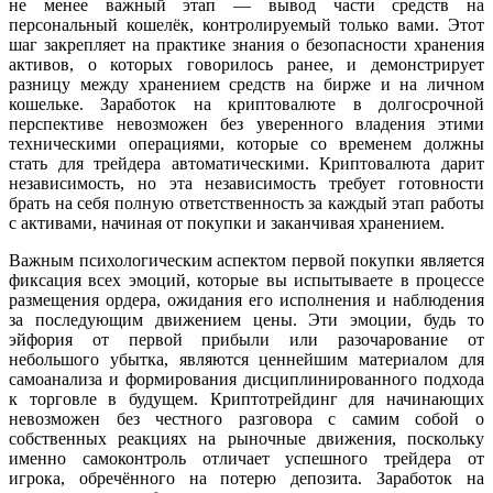
не менее важный этап — вывод части средств на
персональный кошелёк, контролируемый только вами. Этот
шаг закрепляет на практике знания о безопасности хранения
активов, о которых говорилось ранее, и демонстрирует
разницу между хранением средств на бирже и на личном
кошельке. Заработок на криптовалюте в долгосрочной
перспективе невозможен без уверенного владения этими
техническими операциями, которые со временем должны
стать для трейдера автоматическими. Криптовалюта дарит
независимость, но эта независимость требует готовности
брать на себя полную ответственность за каждый этап работы
с активами, начиная от покупки и заканчивая хранением.
Важным психологическим аспектом первой покупки является
фиксация всех эмоций, которые вы испытываете в процессе
размещения ордера, ожидания его исполнения и наблюдения
за последующим движением цены. Эти эмоции, будь то
эйфория от первой прибыли или разочарование от
небольшого убытка, являются ценнейшим материалом для
самоанализа и формирования дисциплинированного подхода
к торговле в будущем. Криптотрейдинг для начинающих
невозможен без честного разговора с самим собой о
собственных реакциях на рыночные движения, поскольку
именно самоконтроль отличает успешного трейдера от
игрока, обречённого на потерю депозита. Заработок на