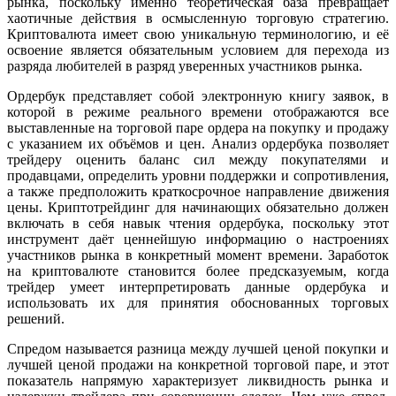
рынка, поскольку именно теоретическая база превращает
хаотичные действия в осмысленную торговую стратегию.
Криптовалюта имеет свою уникальную терминологию, и её
освоение является обязательным условием для перехода из
разряда любителей в разряд уверенных участников рынка.
Ордербук представляет собой электронную книгу заявок, в
которой в режиме реального времени отображаются все
выставленные на торговой паре ордера на покупку и продажу
с указанием их объёмов и цен. Анализ ордербука позволяет
трейдеру оценить баланс сил между покупателями и
продавцами, определить уровни поддержки и сопротивления,
а также предположить краткосрочное направление движения
цены. Криптотрейдинг для начинающих обязательно должен
включать в себя навык чтения ордербука, поскольку этот
инструмент даёт ценнейшую информацию о настроениях
участников рынка в конкретный момент времени. Заработок
на криптовалюте становится более предсказуемым, когда
трейдер умеет интерпретировать данные ордербука и
использовать их для принятия обоснованных торговых
решений.
Спредом называется разница между лучшей ценой покупки и
лучшей ценой продажи на конкретной торговой паре, и этот
показатель напрямую характеризует ликвидность рынка и