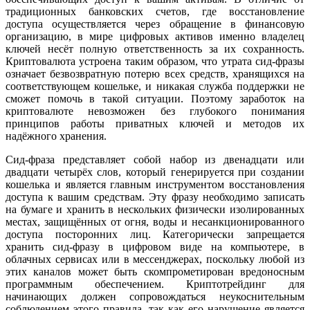
традиционных банковских счетов, где восстановление
доступа осуществляется через обращение в финансовую
организацию, в мире цифровых активов именно владелец
ключей несёт полную ответственность за их сохранность.
Криптовалюта устроена таким образом, что утрата сид-фразы
означает безвозвратную потерю всех средств, хранящихся на
соответствующем кошельке, и никакая служба поддержки не
сможет помочь в такой ситуации. Поэтому заработок на
криптовалюте невозможен без глубокого понимания
принципов работы приватных ключей и методов их
надёжного хранения.
Сид-фраза представляет собой набор из двенадцати или
двадцати четырёх слов, который генерируется при создании
кошелька и является главным инструментом восстановления
доступа к вашим средствам. Эту фразу необходимо записать
на бумаге и хранить в нескольких физически изолированных
местах, защищённых от огня, воды и несанкционированного
доступа посторонних лиц. Категорически запрещается
хранить сид-фразу в цифровом виде на компьютере, в
облачных сервисах или в мессенджерах, поскольку любой из
этих каналов может быть скомпрометирован вредоносным
программным обеспечением. Криптотрейдинг для
начинающих должен сопровождаться неукоснительным
соблюдением этого правила, так как его нарушение является