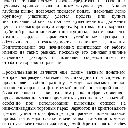
показывает, какой объём заявок сосредоточен на различных
ценовых уровнях выше и ниже текущей цены. Анализ
глубины рынка позволяет трейдеру понять, насколько легко
крупному участнику удастся продать или купить
значительный объём актива без существенного движения
цены в неблагоприятную сторону. Криптовалюта с хорошей
глубиной рынка привлекает институциональных игроков, чьи
крупные ордера формируют устойчивые тренды и
обеспечивают предсказуемость ценового движения.
Криптотрейдинг для начинающих выигрывает от работы
именно на таких рынках, поскольку это снижает влияние
случайных факторов и позволяет сосредоточиться на
отработке торговой стратегии.
Проскальзывание является ещё одним важным понятием,
которое напрямую вытекает из ликвидности и спреда, и
представляет собой разницу между ожидаемой ценой
исполнения ордера и фактической ценой, по которой сделка
была совершена. На волатильном рынке цифровых активов
проскальзывание может достигать существенных значений,
особенно при использовании рыночных ордеров на
низколиквидных торговых парах. Заработок на криптовалюте
требует учёта этого фактора при расчёте потенциальной
прибыли от каждой сделки, иначе реальная доходность может
оказаться значительно ниже ожидаемой. Криптовалюта teaches