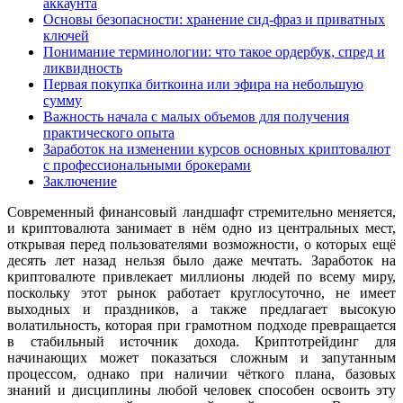
аккаунта
Основы безопасности: хранение сид-фраз и приватных
ключей
Понимание терминологии: что такое ордербук, спред и
ликвидность
Первая покупка биткоина или эфира на небольшую
сумму
Важность начала с малых объемов для получения
практического опыта
Заработок на изменении курсов основных криптовалют
с профессиональными брокерами
Заключение
Современный финансовый ландшафт стремительно меняется,
и криптовалюта занимает в нём одно из центральных мест,
открывая перед пользователями возможности, о которых ещё
десять лет назад нельзя было даже мечтать. Заработок на
криптовалюте привлекает миллионы людей по всему миру,
поскольку этот рынок работает круглосуточно, не имеет
выходных и праздников, а также предлагает высокую
волатильность, которая при грамотном подходе превращается
в стабильный источник дохода. Криптотрейдинг для
начинающих может показаться сложным и запутанным
процессом, однако при наличии чёткого плана, базовых
знаний и дисциплины любой человек способен освоить эту