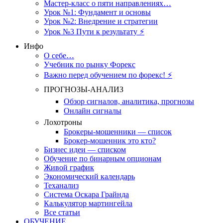
Мастер-класс о пяти направлениях…
Урок №1: Фундамент и основы
Урок №2: Внедрение и стратегии
Урок №3 Пути к результату ⚡️
Инфо
О себе…
Учебник по рынку Форекс
Важно перед обучением по форекс! ⚡
ПРОГНОЗЫ-АНАЛИЗ
Обзор сигналов, аналитика, прогнозы
Онлайн сигналы
Лохотроны
Брокеры-мошенники — список
Брокер-мошенник это кто?
Бизнес идеи — списком
Обучение по бинарным опционам
Живой график
Экономический календарь
Теханализ
Система Оскара Грайнда
Калькулятор мартингейла
Все статьи
ОБУЧЕНИЕ