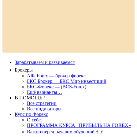
Зарабатываем и развиваемся
Брокеры
Alfa Forex — брокер форекс
БКС Брокер — БКС Мир инвестиций
БКС-Форекс — (BCS-Forex)
Ещё варианты…
В ПОМОЩЬ !
Все стратегии
Все индикаторы
Курс по Форекс
О себе…
ПРОГРАММА КУРСА «ПРИБЫЛЬ НА FOREX»
Важно перед началом обучения! ⚡ ⚡