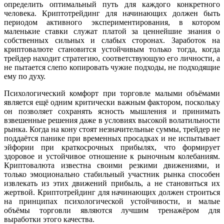
определить оптимальный путь для каждого конкретного
человека. Криптотрейдинг для начинающих должен быть
периодом активного экспериментирования, в котором
маленькие ставки служат платой за ценнейшие знания о
собственных сильных и слабых сторонах. Заработок на
криптовалюте становится устойчивым только тогда, когда
трейдер находит стратегию, соответствующую его личности, а
не пытается слепо копировать чужие подходы, не подходящие
ему по духу.
Психологический комфорт при торговле малыми объёмами
является ещё одним критически важным фактором, поскольку
он позволяет сохранять ясность мышления и принимать
взвешенные решения даже в условиях высокой волатильности
рынка. Когда на кону стоят незначительные суммы, трейдер не
поддаётся панике при временных просадках и не испытывает
эйфории при краткосрочных прибылях, что формирует
здоровое и устойчивое отношение к рыночным колебаниям.
Криптовалюта известна своими резкими движениями, и
только эмоционально стабильный участник рынка способен
извлекать из этих движений прибыль, а не становиться их
жертвой. Криптотрейдинг для начинающих должен строиться
на принципах психологической устойчивости, и малые
объёмы торговли являются лучшим тренажёром для
выработки этого качества.