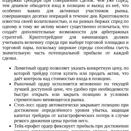
издержки трейдера при совершении сделок. Чем уже спред,
тем дешевле обходится вход в позицию и выход из неё, что
особенно важно для активных участников рынка,
совершающих десятки операций в течение дня. Криптовалюта
известна своей волатильностью, и на разных биржах спред по
одному и тому же активу может существенно отличаться, что
создаёт дополнительные возможности для арбитражных
стратегий. Криптотрейдинг для начинающих должен
учитывать величину спреда при выборе торговой площадки и
торговой пары, поскольку широкие спреды способны съесть
значительную часть потенциальной прибыли от каждой
сделки.
Лимитный ордер позволяет указать конкретную цену, по
которой трейдер готов купить или продать актив, что
даёт контроль над стоимостью входа в позицию.
Рыночный ордер исполняется мгновенно по текущей
лучшей доступной цене, что удобно при необходимости
быстро открыть или закрыть позицию в условиях
стремительно меняющегося рынка.
Стоп-лосс ордер автоматически закрывает позицию при
достижении определённого уровня убытка, защищая
капитал трейдера от катастрофических потерь в случае
резкого движения цены против него.
Тейк-профит ордер фиксирует прибыль при достижении