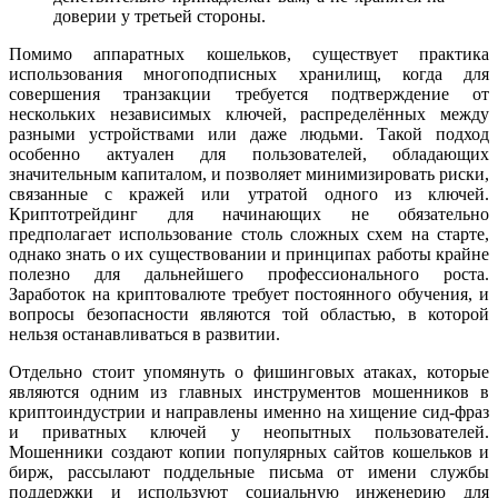
доверии у третьей стороны.
Помимо аппаратных кошельков, существует практика
использования многоподписных хранилищ, когда для
совершения транзакции требуется подтверждение от
нескольких независимых ключей, распределённых между
разными устройствами или даже людьми. Такой подход
особенно актуален для пользователей, обладающих
значительным капиталом, и позволяет минимизировать риски,
связанные с кражей или утратой одного из ключей.
Криптотрейдинг для начинающих не обязательно
предполагает использование столь сложных схем на старте,
однако знать о их существовании и принципах работы крайне
полезно для дальнейшего профессионального роста.
Заработок на криптовалюте требует постоянного обучения, и
вопросы безопасности являются той областью, в которой
нельзя останавливаться в развитии.
Отдельно стоит упомянуть о фишинговых атаках, которые
являются одним из главных инструментов мошенников в
криптоиндустрии и направлены именно на хищение сид-фраз
и приватных ключей у неопытных пользователей.
Мошенники создают копии популярных сайтов кошельков и
бирж, рассылают поддельные письма от имени службы
поддержки и используют социальную инженерию для