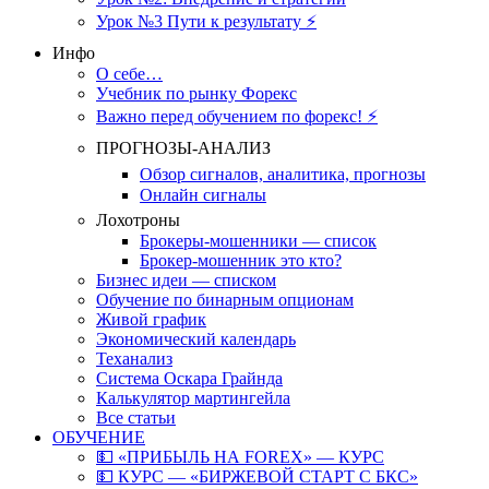
Урок №3 Пути к результату ⚡️
Инфо
О себе…
Учебник по рынку Форекс
Важно перед обучением по форекс! ⚡
ПРОГНОЗЫ-АНАЛИЗ
Обзор сигналов, аналитика, прогнозы
Онлайн сигналы
Лохотроны
Брокеры-мошенники — список
Брокер-мошенник это кто?
Бизнес идеи — списком
Обучение по бинарным опционам
Живой график
Экономический календарь
Теханализ
Система Оскара Грайнда
Калькулятор мартингейла
Все статьи
ОБУЧЕНИЕ
💵 «ПРИБЫЛЬ НА FOREX» — КУРС
💵 КУРС — «БИРЖЕВОЙ СТАРТ С БКС»