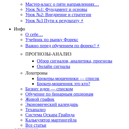
Мастер-класс о пяти направлениях…
Урок №1: Фундамент и основы
Урок №2: Внедрение и стратегии
Урок №3 Пути к результату ⚡️
Инфо
О себе…
Учебник по рынку Форекс
Важно перед обучением по форекс! ⚡
ПРОГНОЗЫ-АНАЛИЗ
Обзор сигналов, аналитика, прогнозы
Онлайн сигналы
Лохотроны
Брокеры-мошенники — список
Брокер-мошенник это кто?
Бизнес идеи — списком
Обучение по бинарным опционам
Живой график
Экономический календарь
Теханализ
Система Оскара Грайнда
Калькулятор мартингейла
Все статьи