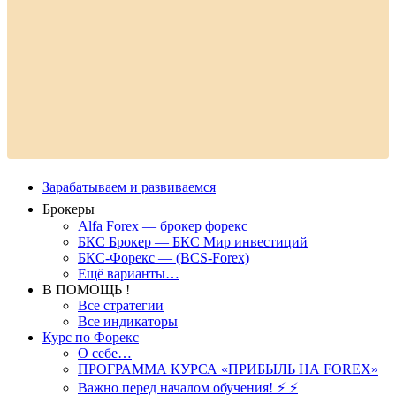
Зарабатываем и развиваемся
Брокеры
Alfa Forex — брокер форекс
БКС Брокер — БКС Мир инвестиций
БКС-Форекс — (BCS-Forex)
Ещё варианты…
В ПОМОЩЬ !
Все стратегии
Все индикаторы
Курс по Форекс
О себе…
ПРОГРАММА КУРСА «ПРИБЫЛЬ НА FOREX»
Важно перед началом обучения! ⚡ ⚡