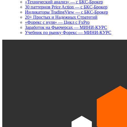
«Технический анализ» — с БКС-Брокер
30 паттернов Price Action — с БКС-Брокер
Индикаторы TradingView — с БКС-Брокер
20+ Простых и Надежных Стратегий
«Форекс с нуля» — Цикл с FxPro
Заработок на Фьючерсах — МИНИ-КУРС
Учебник по рынку Форекс — МИНИ-КУРС