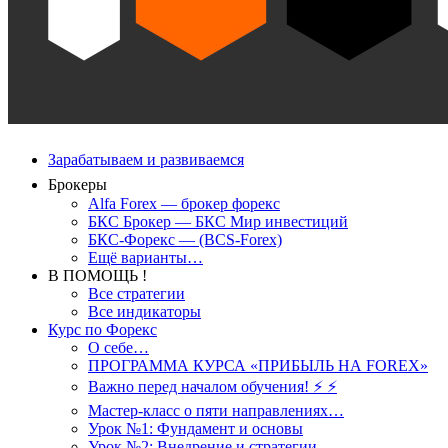
Зарабатываем и развиваемся
Брокеры
Alfa Forex — брокер форекс
БКС Брокер — БКС Мир инвестиций
БКС-Форекс — (BCS-Forex)
Ещё варианты…
В ПОМОЩЬ !
Все стратегии
Все индикаторы
Курс по Форекс
О себе…
ПРОГРАММА КУРСА «ПРИБЫЛЬ НА FOREX»
Важно перед началом обучения! ⚡ ⚡
Мастер-класс о пяти направлениях…
Урок №1: Фундамент и основы
Урок №2: Внедрение и стратегии