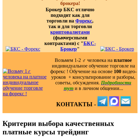
брокера!
Брокер БКС отлично
подходит как для
торговли на
Форекс
,
так и для торговли
криптовалютами
(фьючерсными
контрактами) с "
БКС-
Брокер
"
Возьмем 1-2 ‍♂️ человека на
платное
индивидуальное обучение торговле на
форекс ! Обучение на основе
100
видео-
уроков ️ + консультирование и разборы,
советы, обсуждения.
Подробности
тут
и в личном общении...
КОНТАКТЫ -
Критерии выбора качественных
платные курсы трейдинг