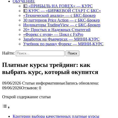
ОБУЧЕНИЕ
💵 «ПРИБЫЛЬ НА FOREX» — КУРС
💵 КУРС — «БИРЖЕВОЙ СТАРТ С БКС»
«Технический анализ» — с БКС-Брокер
30 паттернов Price Action — с БКС-Брокер
Индикаторы TradingView — с БКС-Брокер
20+ Простых и Надежных Стратегий
«Форекс с нуля» — Цикл с FxPro
Заработок на Фьючерсах — МИНИ-КУРС
Учебник по рынку Форекс — МИНИ-КУРС
Найти:
Платные курсы трейдинг: как
выбрать курс, который окупится
09/06/2026
Статьи информативные
Запись обновлена:
09/06/2026
Отзывов: 0
Открой содержание статьи
Критерии выбора качественных платные курсы