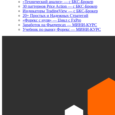
«Технический анализ» — с БКС-Брокер
30 паттернов Price Action — с БКС-Брокер
Индикаторы TradingView — с БКС-Брокер
20+ Простых и Надежных Стратегий
«Форекс с нуля» — Цикл с FxPro
Заработок на Фьючерсах — МИНИ-КУРС
Учебник по рынку Форекс — МИНИ-КУРС