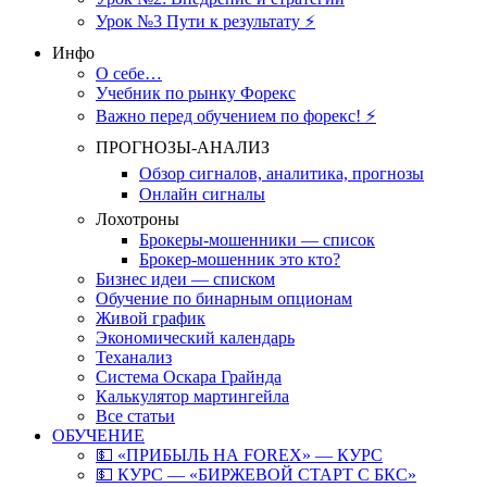
Урок №3 Пути к результату ⚡️
Инфо
О себе…
Учебник по рынку Форекс
Важно перед обучением по форекс! ⚡
ПРОГНОЗЫ-АНАЛИЗ
Обзор сигналов, аналитика, прогнозы
Онлайн сигналы
Лохотроны
Брокеры-мошенники — список
Брокер-мошенник это кто?
Бизнес идеи — списком
Обучение по бинарным опционам
Живой график
Экономический календарь
Теханализ
Система Оскара Грайнда
Калькулятор мартингейла
Все статьи
ОБУЧЕНИЕ
💵 «ПРИБЫЛЬ НА FOREX» — КУРС
💵 КУРС — «БИРЖЕВОЙ СТАРТ С БКС»