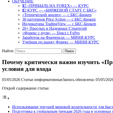
ОБУЧЕНИЕ
💵 «ПРИБЫЛЬ НА FOREX» — КУРС
💵 КУРС — «БИРЖЕВОЙ СТАРТ С БКС»
«Технический анализ» — с БКС-Брокер
30 паттернов Price Action — с БКС-Брокер
Индикаторы TradingView — с БКС-Брокер
20+ Простых и Надежных Стратегий
«Форекс с нуля» — Цикл с FxPro
Заработок на Фьючерсах — МИНИ-КУРС
Учебник по рынку Форекс — МИНИ-КУРС
Найти:
Почему критически важно изучить «Пр
условия для входа
05/05/2026
Статьи информативные
Запись обновлена: 05/05/202
Открой содержание статьи
Использование текущей мировой волатильности для быст
Подготовка к глобальным трендам 2026 года в основных