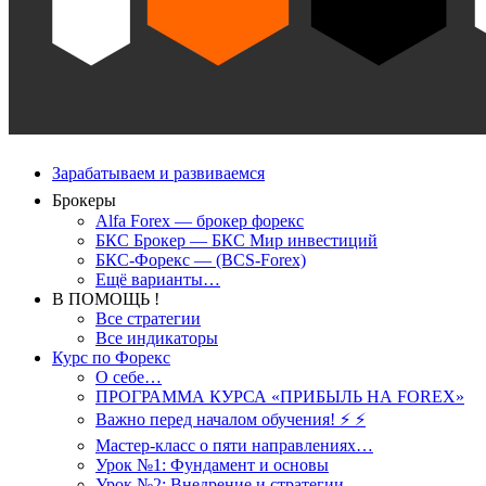
Зарабатываем и развиваемся
Брокеры
Alfa Forex — брокер форекс
БКС Брокер — БКС Мир инвестиций
БКС-Форекс — (BCS-Forex)
Ещё варианты…
В ПОМОЩЬ !
Все стратегии
Все индикаторы
Курс по Форекс
О себе…
ПРОГРАММА КУРСА «ПРИБЫЛЬ НА FOREX»
Важно перед началом обучения! ⚡ ⚡
Мастер-класс о пяти направлениях…
Урок №1: Фундамент и основы
Урок №2: Внедрение и стратегии