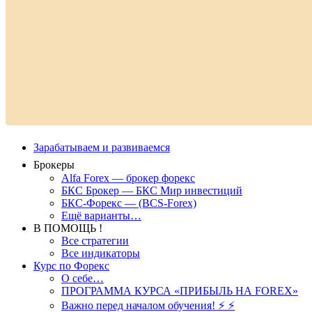
Зарабатываем и развиваемся
Брокеры
Alfa Forex — брокер форекс
БКС Брокер — БКС Мир инвестиций
БКС-Форекс — (BCS-Forex)
Ещё варианты…
В ПОМОЩЬ !
Все стратегии
Все индикаторы
Курс по Форекс
О себе…
ПРОГРАММА КУРСА «ПРИБЫЛЬ НА FOREX»
Важно перед началом обучения! ⚡ ⚡