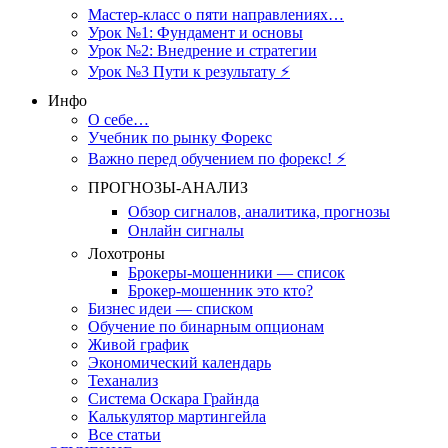
Мастер-класс о пяти направлениях…
Урок №1: Фундамент и основы
Урок №2: Внедрение и стратегии
Урок №3 Пути к результату ⚡️
Инфо
О себе…
Учебник по рынку Форекс
Важно перед обучением по форекс! ⚡
ПРОГНОЗЫ-АНАЛИЗ
Обзор сигналов, аналитика, прогнозы
Онлайн сигналы
Лохотроны
Брокеры-мошенники — список
Брокер-мошенник это кто?
Бизнес идеи — списком
Обучение по бинарным опционам
Живой график
Экономический календарь
Теханализ
Система Оскара Грайнда
Калькулятор мартингейла
Все статьи