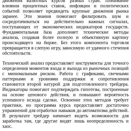
движения валютных курсов разных стран. Понимание
влияния процентных ставок, инфляции и политических
событий позволяет предвидеть крупные движения рынка
заранее. Эти знания помогают фильтровать шум и
сосредотачиваться на действительно важных сигналах,
поступающих от экономических индикаторов государств.
Фундаментальная база дополняет технические методы
анализа, создавая более полную и объективную картину
происходящего на бирже. Без этого компонента торговля
превращается в слепую игру, зависимую от удачного стечения
обстоятельств.
Технический анализ предоставляет инструменты для точного
определения моментов входа и выхода из рыночных позиций
с минимальным риском. Работа с графиками, свечными
паттернами и уровнями поддержки и сопротивления
становится второй натурой для подготовленного трейдера.
Индикаторы помогают подтверждать гипотезы, построенные
на основе ценового действия, и повышают вероятность
успешного исхода сделки. Освоение этих методов требует
практики, но программа курса предоставляет достаточно
упражнений для отработки навыков до автоматизма действий.
В результате трейдер начинает видеть возможности для
заработка там, где другие видят лишь неопределенность и
хаос.