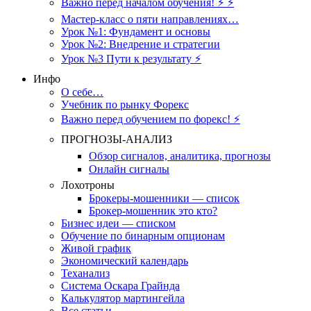
Важно перед началом обучения! ⚡ ⚡
Мастер-класс о пяти направлениях…
Урок №1: Фундамент и основы
Урок №2: Внедрение и стратегии
Урок №3 Пути к результату ⚡️
Инфо
О себе…
Учебник по рынку Форекс
Важно перед обучением по форекс! ⚡
ПРОГНОЗЫ-АНАЛИЗ
Обзор сигналов, аналитика, прогнозы
Онлайн сигналы
Лохотроны
Брокеры-мошенники — список
Брокер-мошенник это кто?
Бизнес идеи — списком
Обучение по бинарным опционам
Живой график
Экономический календарь
Теханализ
Система Оскара Грайнда
Калькулятор мартингейла
Все статьи