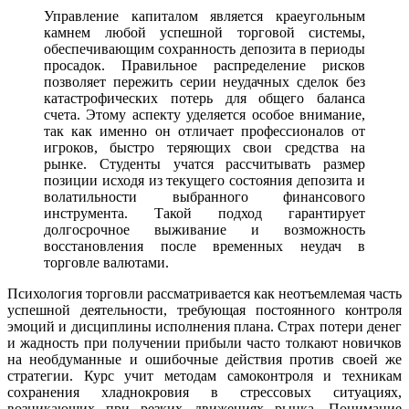
Управление капиталом является краеугольным
камнем любой успешной торговой системы,
обеспечивающим сохранность депозита в периоды
просадок. Правильное распределение рисков
позволяет пережить серии неудачных сделок без
катастрофических потерь для общего баланса
счета. Этому аспекту уделяется особое внимание,
так как именно он отличает профессионалов от
игроков, быстро теряющих свои средства на
рынке. Студенты учатся рассчитывать размер
позиции исходя из текущего состояния депозита и
волатильности выбранного финансового
инструмента. Такой подход гарантирует
долгосрочное выживание и возможность
восстановления после временных неудач в
торговле валютами.
Психология торговли рассматривается как неотъемлемая часть
успешной деятельности, требующая постоянного контроля
эмоций и дисциплины исполнения плана. Страх потери денег
и жадность при получении прибыли часто толкают новичков
на необдуманные и ошибочные действия против своей же
стратегии. Курс учит методам самоконтроля и техникам
сохранения хладнокровия в стрессовых ситуациях,
возникающих при резких движениях рынка. Понимание