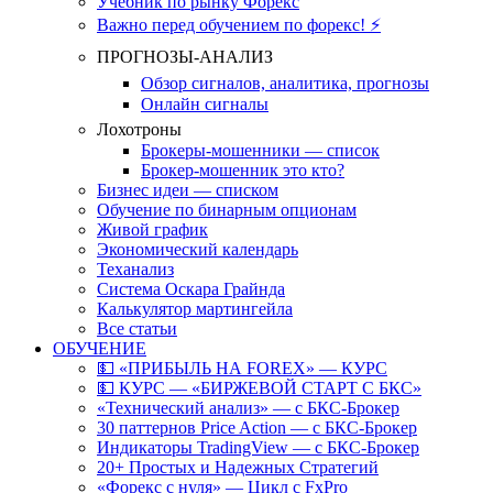
Учебник по рынку Форекс
Важно перед обучением по форекс! ⚡
ПРОГНОЗЫ-АНАЛИЗ
Обзор сигналов, аналитика, прогнозы
Онлайн сигналы
Лохотроны
Брокеры-мошенники — список
Брокер-мошенник это кто?
Бизнес идеи — списком
Обучение по бинарным опционам
Живой график
Экономический календарь
Теханализ
Система Оскара Грайнда
Калькулятор мартингейла
Все статьи
ОБУЧЕНИЕ
💵 «ПРИБЫЛЬ НА FOREX» — КУРС
💵 КУРС — «БИРЖЕВОЙ СТАРТ С БКС»
«Технический анализ» — с БКС-Брокер
30 паттернов Price Action — с БКС-Брокер
Индикаторы TradingView — с БКС-Брокер
20+ Простых и Надежных Стратегий
«Форекс с нуля» — Цикл с FxPro