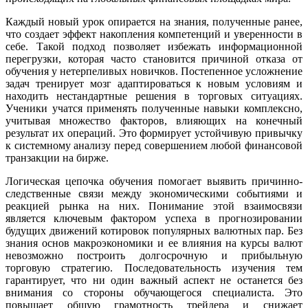
Каждый новый урок опирается на знания, полученные ранее,
что создает эффект накопления компетенций и уверенности в
себе. Такой подход позволяет избежать информационной
перегрузки, которая часто становится причиной отказа от
обучения у нетерпеливых новичков. Постепенное усложнение
задач тренирует мозг адаптироваться к новым условиям и
находить нестандартные решения в торговых ситуациях.
Ученики учатся применять полученные навыки комплексно,
учитывая множество факторов, влияющих на конечный
результат их операций. Это формирует устойчивую привычку
к системному анализу перед совершением любой финансовой
транзакции на бирже.
Логическая цепочка обучения помогает выявить причинно-
следственные связи между экономическими событиями и
реакцией рынка на них. Понимание этой взаимосвязи
является ключевым фактором успеха в прогнозировании
будущих движений котировок популярных валютных пар. Без
знания основ макроэкономики и ее влияния на курсы валют
невозможно построить долгосрочную и прибыльную
торговую стратегию. Последовательность изучения тем
гарантирует, что ни один важный аспект не останется без
внимания со стороны обучающегося специалиста. Это
повышает общую грамотность трейдера и снижает