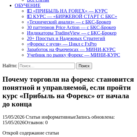
ОБУЧЕНИЕ
💵 «ПРИБЫЛЬ НА FOREX» — КУРС
💵 КУРС — «БИРЖЕВОЙ СТАРТ С БКС»
«Технический анализ» — с БКС-Брокер
30 паттернов Price Action — с БКС-Брокер
Индикаторы TradingView — с БКС-Брокер
20+ Простых и Надежных Стратегий
«Форекс с нуля» — Цикл с FxPro
Заработок на Фьючерсах — МИНИ-КУРС
Учебник по рынку Форекс — МИНИ-КУРС
Найти:
Почему торговля на форекс становится
понятной и управляемой, если пройти
курс «Прибыль на Форекс» от начала
до конца
15/05/2026
Статьи информативные
Запись обновлена:
15/05/2026
Отзывов: 0
Открой содержание статьи