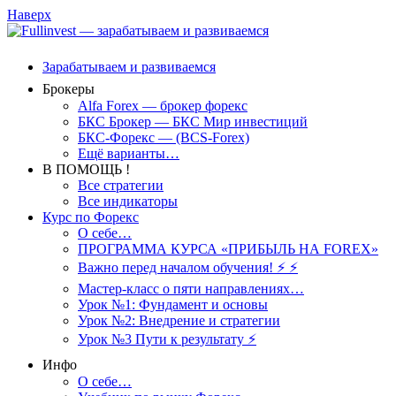
Наверх
Зарабатываем и развиваемся
Брокеры
Alfa Forex — брокер форекс
БКС Брокер — БКС Мир инвестиций
БКС-Форекс — (BCS-Forex)
Ещё варианты…
В ПОМОЩЬ !
Все стратегии
Все индикаторы
Курс по Форекс
О себе…
ПРОГРАММА КУРСА «ПРИБЫЛЬ НА FOREX»
Важно перед началом обучения! ⚡ ⚡
Мастер-класс о пяти направлениях…
Урок №1: Фундамент и основы
Урок №2: Внедрение и стратегии
Урок №3 Пути к результату ⚡️
Инфо
О себе…