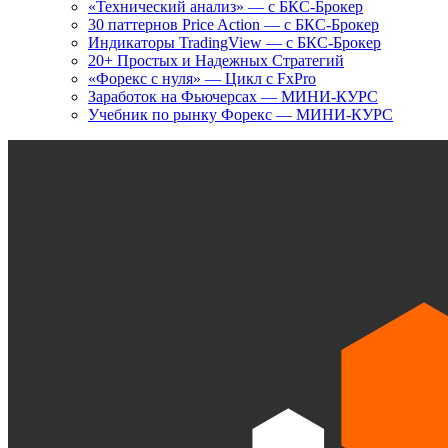
«Технический анализ» — с БКС-Брокер
30 паттернов Price Action — с БКС-Брокер
Индикаторы TradingView — с БКС-Брокер
20+ Простых и Надежных Стратегий
«Форекс с нуля» — Цикл с FxPro
Заработок на Фьючерсах — МИНИ-КУРС
Учебник по рынку Форекс — МИНИ-КУРС