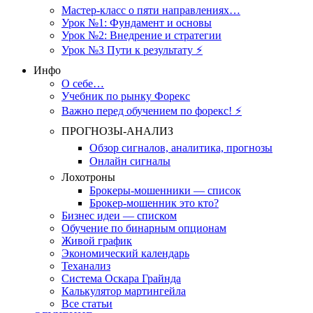
Мастер-класс о пяти направлениях…
Урок №1: Фундамент и основы
Урок №2: Внедрение и стратегии
Урок №3 Пути к результату ⚡️
Инфо
О себе…
Учебник по рынку Форекс
Важно перед обучением по форекс! ⚡
ПРОГНОЗЫ-АНАЛИЗ
Обзор сигналов, аналитика, прогнозы
Онлайн сигналы
Лохотроны
Брокеры-мошенники — список
Брокер-мошенник это кто?
Бизнес идеи — списком
Обучение по бинарным опционам
Живой график
Экономический календарь
Теханализ
Система Оскара Грайнда
Калькулятор мартингейла
Все статьи