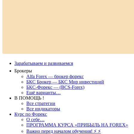
Зарабатываем и развиваемся
Брокеры
Alfa Forex — брокер форекс
БКС Брокер — БКС Мир инвестиций
БКС-Форекс — (BCS-Forex)
Ещё варианты…
В ПОМОЩЬ !
Все стратегии
Все индикаторы
Курс по Форекс
О себе…
ПРОГРАММА КУРСА «ПРИБЫЛЬ НА FOREX»
Важно перед началом обучения! ⚡ ⚡