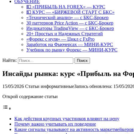
ОБУЧЕНИЕ
💵 «ПРИБЫЛЬ НА FOREX» — КУРС
💵 КУРС — «БИРЖЕВОЙ СТАРТ С БКС»
«Технический анализ» — с БКС-Брокер
30 паттернов Price Action — с БКС-Брокер
Индикаторы TradingView — с БКС-Брокер
20+ Простых и Надежных Стратегий
«Форекс с нуля» — Цикл с FxPro
Заработок на Фьючерсах — МИНИ-КУРС
Учебник по рынку Форекс — МИНИ-КУРС
Найти:
Инсайды рынка: курс «Прибыль на Фор
15/05/2026
Статьи информативные
Запись обновлена: 15/05/202
Открой содержание статьи
Как действия крупных участников влияют на цену
Почему важно учитывать их поведение
Какие сигналы указывают на активность маркетмейкеров