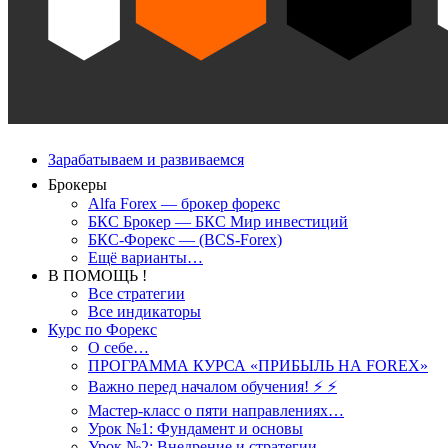
Зарабатываем и развиваемся
Брокеры
Alfa Forex — брокер форекс
БКС Брокер — БКС Мир инвестиций
БКС-Форекс — (BCS-Forex)
Ещё варианты…
В ПОМОЩЬ !
Все стратегии
Все индикаторы
Курс по Форекс
О себе…
ПРОГРАММА КУРСА «ПРИБЫЛЬ НА FOREX»
Важно перед началом обучения! ⚡ ⚡
Мастер-класс о пяти направлениях…
Урок №1: Фундамент и основы
Урок №2: Внедрение и стратегии