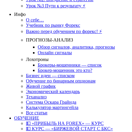
Урок №3 Пути к результату ⚡️
Инфо
О себе…
Учебник по рынку Форекс
Важно перед обучением по форекс! ⚡
ПРОГНОЗЫ-АНАЛИЗ
Обзор сигналов, аналитика, прогнозы
Онлайн сигналы
Лохотроны
Брокеры-мошенники — список
Брокер-мошенник это кто?
Бизнес идеи — списком
Обучение по бинарным опционам
Живой график
Экономический календарь
Теханализ
Система Оскара Грайнда
Калькулятор мартингейла
Все статьи
ОБУЧЕНИЕ
💵 «ПРИБЫЛЬ НА FOREX» — КУРС
💵 КУРС — «БИРЖЕВОЙ СТАРТ С БКС»