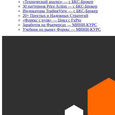
«Технический анализ» — с БКС-Брокер
30 паттернов Price Action — с БКС-Брокер
Индикаторы TradingView — с БКС-Брокер
20+ Простых и Надежных Стратегий
«Форекс с нуля» — Цикл с FxPro
Заработок на Фьючерсах — МИНИ-КУРС
Учебник по рынку Форекс — МИНИ-КУРС