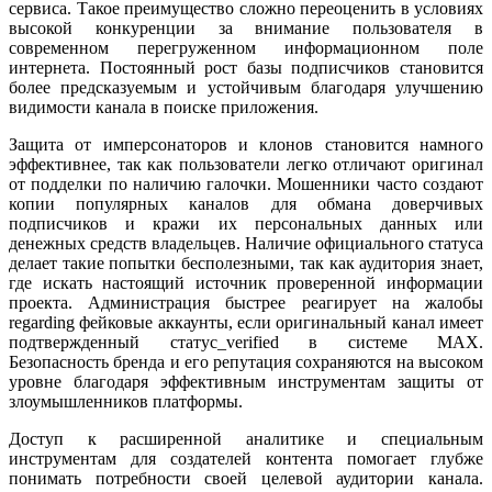
сервиса. Такое преимущество сложно переоценить в условиях
высокой конкуренции за внимание пользователя в
современном перегруженном информационном поле
интернета. Постоянный рост базы подписчиков становится
более предсказуемым и устойчивым благодаря улучшению
видимости канала в поиске приложения.
Защита от имперсонаторов и клонов становится намного
эффективнее, так как пользователи легко отличают оригинал
от подделки по наличию галочки. Мошенники часто создают
копии популярных каналов для обмана доверчивых
подписчиков и кражи их персональных данных или
денежных средств владельцев. Наличие официального статуса
делает такие попытки бесполезными, так как аудитория знает,
где искать настоящий источник проверенной информации
проекта. Администрация быстрее реагирует на жалобы
regarding фейковые аккаунты, если оригинальный канал имеет
подтвержденный статус_verified в системе MAX.
Безопасность бренда и его репутация сохраняются на высоком
уровне благодаря эффективным инструментам защиты от
злоумышленников платформы.
Доступ к расширенной аналитике и специальным
инструментам для создателей контента помогает глубже
понимать потребности своей целевой аудитории канала.