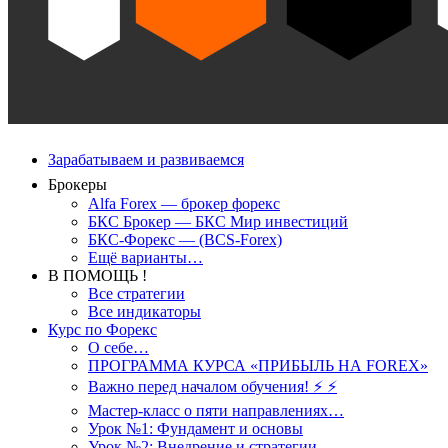
Зарабатываем и развиваемся
Брокеры
Alfa Forex — брокер форекс
БКС Брокер — БКС Мир инвестиций
БКС-Форекс — (BCS-Forex)
Ещё варианты…
В ПОМОЩЬ !
Все стратегии
Все индикаторы
Курс по Форекс
О себе…
ПРОГРАММА КУРСА «ПРИБЫЛЬ НА FOREX»
Важно перед началом обучения! ⚡ ⚡
Мастер-класс о пяти направлениях…
Урок №1: Фундамент и основы
Урок №2: Внедрение и стратегии