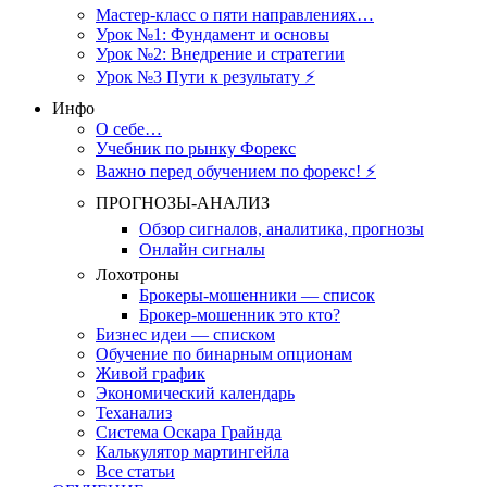
Мастер-класс о пяти направлениях…
Урок №1: Фундамент и основы
Урок №2: Внедрение и стратегии
Урок №3 Пути к результату ⚡️
Инфо
О себе…
Учебник по рынку Форекс
Важно перед обучением по форекс! ⚡
ПРОГНОЗЫ-АНАЛИЗ
Обзор сигналов, аналитика, прогнозы
Онлайн сигналы
Лохотроны
Брокеры-мошенники — список
Брокер-мошенник это кто?
Бизнес идеи — списком
Обучение по бинарным опционам
Живой график
Экономический календарь
Теханализ
Система Оскара Грайнда
Калькулятор мартингейла
Все статьи