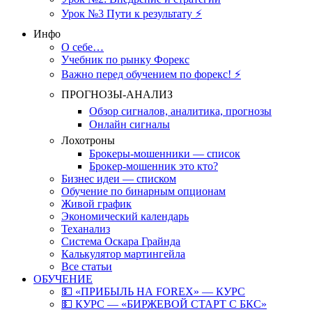
Урок №3 Пути к результату ⚡️
Инфо
О себе…
Учебник по рынку Форекс
Важно перед обучением по форекс! ⚡
ПРОГНОЗЫ-АНАЛИЗ
Обзор сигналов, аналитика, прогнозы
Онлайн сигналы
Лохотроны
Брокеры-мошенники — список
Брокер-мошенник это кто?
Бизнес идеи — списком
Обучение по бинарным опционам
Живой график
Экономический календарь
Теханализ
Система Оскара Грайнда
Калькулятор мартингейла
Все статьи
ОБУЧЕНИЕ
💵 «ПРИБЫЛЬ НА FOREX» — КУРС
💵 КУРС — «БИРЖЕВОЙ СТАРТ С БКС»