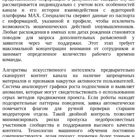
рассматривается индивидуально с учетом всех особенностей
канала и его истории взаимодействия с аудиторией
платформы MAX. Специалисты сверяют данные из паспорта
с информацией, указанной в профиле, чтобы исключить
возможность мошеннических действий злоумышленников.
Любые расхождения в именах или датах рождения становятся
поводом для запроса дополнительных разъяснений у
заявителя через чат поддержки. Этот этап требует
максимальной концентрации внимания от сотрудников и
занимает определенное количество рабочего времени
команды.
Алгоритмы искусственного интеллекта предварительно
сканируют контент канала на наличие запрещенных
материалов и признаков накрутки активности пользователей.
Система анализирует графики роста подписчиков и выявляет
аномалии, которые могут свидетельствовать о использовании
серых методов продвижения проекта. Если роботы находят
подозрительные паттерны поведения, заявка автоматически
помечается флагом для ручной проверки старшим
модератором отдела. Такой двойной контроль позволяет
минимизировать риски пропуска недобросовестных
участников сообщества и поддержания высокого качества
контента. Технологии машинного обучения постоянно
совершенствуются, делая процесс проверки более точным и