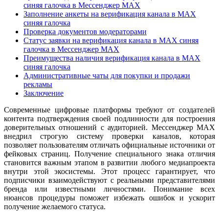
синяя галочка в Мессенджер MAX
Заполнение анкеты на верификация канала в MAX
синяя галочка
Проверка документов модераторами
Статус заявки на верификация канала в MAX синяя
галочка в Мессенджер MAX
Преимущества наличия верификация канала в MAX
синяя галочка
Административные чаты для покупки и продажи
рекламы
Заключение
Современные цифровые платформы требуют от создателей
контента подтверждения своей подлинности для построения
доверительных отношений с аудиторией. Мессенджер MAX
внедрил строгую систему проверки каналов, которая
позволяет пользователям отличать официальные источники от
фейковых страниц. Получение специального знака отличия
становится важным этапом в развитии любого медиапроекта
внутри этой экосистемы. Этот процесс гарантирует, что
подписчики взаимодействуют с реальными представителями
бренда или известными личностями. Понимание всех
нюансов процедуры поможет избежать ошибок и ускорит
получение желаемого статуса.