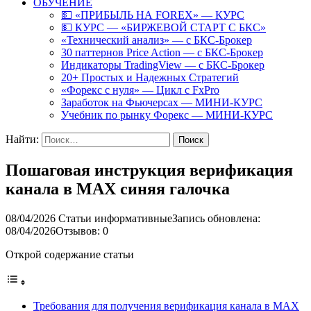
ОБУЧЕНИЕ
💵 «ПРИБЫЛЬ НА FOREX» — КУРС
💵 КУРС — «БИРЖЕВОЙ СТАРТ С БКС»
«Технический анализ» — с БКС-Брокер
30 паттернов Price Action — с БКС-Брокер
Индикаторы TradingView — с БКС-Брокер
20+ Простых и Надежных Стратегий
«Форекс с нуля» — Цикл с FxPro
Заработок на Фьючерсах — МИНИ-КУРС
Учебник по рынку Форекс — МИНИ-КУРС
Найти:
Пошаговая инструкция верификация
канала в MAX синяя галочка
08/04/2026
Статьи информативные
Запись обновлена:
08/04/2026
Отзывов: 0
Открой содержание статьи
Требования для получения верификация канала в MAX