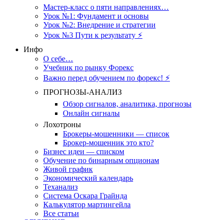
Мастер-класс о пяти направлениях…
Урок №1: Фундамент и основы
Урок №2: Внедрение и стратегии
Урок №3 Пути к результату ⚡️
Инфо
О себе…
Учебник по рынку Форекс
Важно перед обучением по форекс! ⚡
ПРОГНОЗЫ-АНАЛИЗ
Обзор сигналов, аналитика, прогнозы
Онлайн сигналы
Лохотроны
Брокеры-мошенники — список
Брокер-мошенник это кто?
Бизнес идеи — списком
Обучение по бинарным опционам
Живой график
Экономический календарь
Теханализ
Система Оскара Грайнда
Калькулятор мартингейла
Все статьи