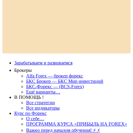
Зарабатываем и развиваемся
Брокеры
Alfa Forex — брокер форекс
БКС Брокер — БКС Мир инвестиций
БКС-Форекс — (BCS-Forex)
Ещё варианты…
В ПОМОЩЬ !
Все стратегии
Все индикаторы
Курс по Форекс
О себе…
ПРОГРАММА КУРСА «ПРИБЫЛЬ НА FOREX»
Важно перед началом обучения! ⚡ ⚡