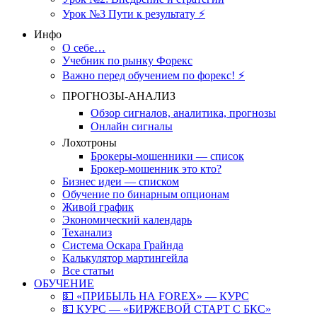
Урок №3 Пути к результату ⚡️
Инфо
О себе…
Учебник по рынку Форекс
Важно перед обучением по форекс! ⚡
ПРОГНОЗЫ-АНАЛИЗ
Обзор сигналов, аналитика, прогнозы
Онлайн сигналы
Лохотроны
Брокеры-мошенники — список
Брокер-мошенник это кто?
Бизнес идеи — списком
Обучение по бинарным опционам
Живой график
Экономический календарь
Теханализ
Система Оскара Грайнда
Калькулятор мартингейла
Все статьи
ОБУЧЕНИЕ
💵 «ПРИБЫЛЬ НА FOREX» — КУРС
💵 КУРС — «БИРЖЕВОЙ СТАРТ С БКС»