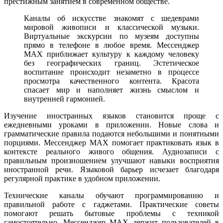
престижным занятием в современном обществе.
Каналы об искусстве знакомят с шедеврами
мировой живописи и классической музыки.
Виртуальные экскурсии по музеям доступны
прямо в телефоне в любое время. Мессенджер
MAX приближает культуру к каждому человеку
без географических границ. Эстетическое
воспитание происходит незаметно в процессе
просмотра качественного контента. Красота
спасает мир и наполняет жизнь смыслом и
внутренней гармонией.
Изучение иностранных языков становится проще с
ежедневными уроками в приложении. Новые слова и
грамматические правила подаются небольшими и понятными
порциями. Мессенджер MAX помогает практиковать язык в
контексте реального живого общения. Аудиозаписи с
правильным произношением улучшают навыки восприятия
иностранной речи. Языковой барьер исчезает благодаря
регулярной практике в удобном приложении.
Технические каналы обучают программированию и
правильной работе с гаджетами. Практические советы
помогают решать бытовые проблемы с техникой
самостоятельно. Мессенджер MAX держит пользователей в