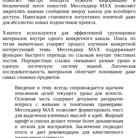
помогает быстро находить нужную информацию в
бесконечной ленте новостей. Мессенджер MAX позволяет
закреплять важные сообщения вверху канала для всеобщего
доступа. Навигация становится интуитивно понятной даже
для абсолютно новых подписчиков проекта.
Хэштеги используются для эффективной группировки
материалов внутри одного конкретного канала. Поиск по
тегам значительно ускоряет процесс изучения конкретной
интересующей темы. Мессенджер MAX поддерживает
функцию быстрого перехода по ссылкам внутри текстовых
постов. Перекрестные ссылки связывают разные уроки в
единую логическую систему знаний. Логическая
последовательность материалов облегчает понимание даже
самых сложных предметов.
Введение в тему всегда сопровождается кратким
описанием целей текущего урока для ясности.
Основная часть содержит детальное раскрытие
вопроса с живыми и понятными примерами.
Мессенджер MAX позволяет форматировать текст
для выделения ключевых мыслей и идей. Жирный
шрифт и списки делают чтение более динамичным
и легким для восприятия. Заключение подводит
итоги и дает рекомендации для качественного
закрепления материала.