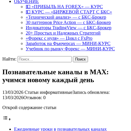
ОБУЧЕНИЕ
💵 «ПРИБЫЛЬ НА FOREX» — КУРС
💵 КУРС — «БИРЖЕВОЙ СТАРТ С БКС»
«Технический анализ» — с БКС-Брокер
30 паттернов Price Action — с БКС-Брокер
Индикаторы TradingView — с БКС-Брокер
20+ Простых и Надежных Стратегий
«Форекс с нуля» — Цикл с FxPro
Заработок на Фьючерсах — МИНИ-КУРС
Учебник по рынку Форекс — МИНИ-КУРС
Найти:
Познавательные каналы в MAX:
учимся новому каждый день
13/03/2026
Статьи информативные
Запись обновлена:
13/03/2026
Отзывов: 0
Открой содержание статьи
Ежедневные уроки в познавательных каналах