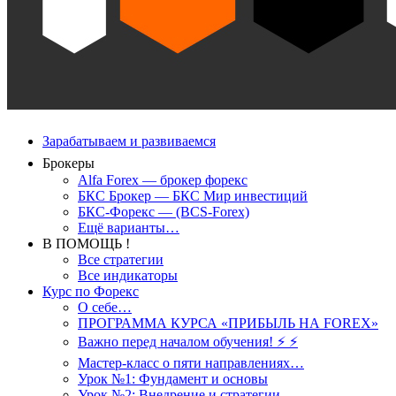
Зарабатываем и развиваемся
Брокеры
Alfa Forex — брокер форекс
БКС Брокер — БКС Мир инвестиций
БКС-Форекс — (BCS-Forex)
Ещё варианты…
В ПОМОЩЬ !
Все стратегии
Все индикаторы
Курс по Форекс
О себе…
ПРОГРАММА КУРСА «ПРИБЫЛЬ НА FOREX»
Важно перед началом обучения! ⚡ ⚡
Мастер-класс о пяти направлениях…
Урок №1: Фундамент и основы
Урок №2: Внедрение и стратегии