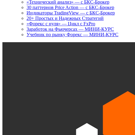
«Технический анализ» — с БКС-Брокер
30 паттернов Price Action — с БКС-Брокер
Индикаторы TradingView — с БКС-Брокер
20+ Простых и Надежных Стратегий
«Форекс с нуля» — Цикл с FxPro
Заработок на Фьючерсах — МИНИ-КУРС
Учебник по рынку Форекс — МИНИ-КУРС