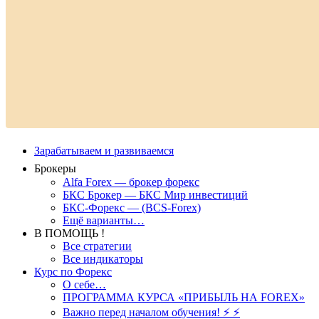
Зарабатываем и развиваемся
Брокеры
Alfa Forex — брокер форекс
БКС Брокер — БКС Мир инвестиций
БКС-Форекс — (BCS-Forex)
Ещё варианты…
В ПОМОЩЬ !
Все стратегии
Все индикаторы
Курс по Форекс
О себе…
ПРОГРАММА КУРСА «ПРИБЫЛЬ НА FOREX»
Важно перед началом обучения! ⚡ ⚡