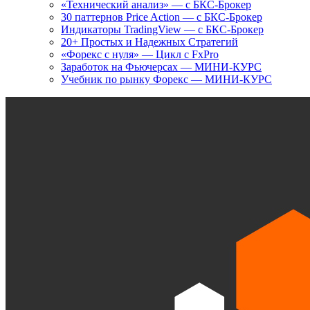
«Технический анализ» — с БКС-Брокер
30 паттернов Price Action — с БКС-Брокер
Индикаторы TradingView — с БКС-Брокер
20+ Простых и Надежных Стратегий
«Форекс с нуля» — Цикл с FxPro
Заработок на Фьючерсах — МИНИ-КУРС
Учебник по рынку Форекс — МИНИ-КУРС