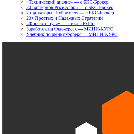
«Технический анализ» — с БКС-Брокер
30 паттернов Price Action — с БКС-Брокер
Индикаторы TradingView — с БКС-Брокер
20+ Простых и Надежных Стратегий
«Форекс с нуля» — Цикл с FxPro
Заработок на Фьючерсах — МИНИ-КУРС
Учебник по рынку Форекс — МИНИ-КУРС