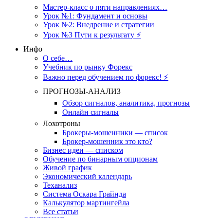
Мастер-класс о пяти направлениях…
Урок №1: Фундамент и основы
Урок №2: Внедрение и стратегии
Урок №3 Пути к результату ⚡️
Инфо
О себе…
Учебник по рынку Форекс
Важно перед обучением по форекс! ⚡
ПРОГНОЗЫ-АНАЛИЗ
Обзор сигналов, аналитика, прогнозы
Онлайн сигналы
Лохотроны
Брокеры-мошенники — список
Брокер-мошенник это кто?
Бизнес идеи — списком
Обучение по бинарным опционам
Живой график
Экономический календарь
Теханализ
Система Оскара Грайнда
Калькулятор мартингейла
Все статьи