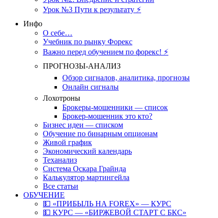
Урок №3 Пути к результату ⚡️
Инфо
О себе…
Учебник по рынку Форекс
Важно перед обучением по форекс! ⚡
ПРОГНОЗЫ-АНАЛИЗ
Обзор сигналов, аналитика, прогнозы
Онлайн сигналы
Лохотроны
Брокеры-мошенники — список
Брокер-мошенник это кто?
Бизнес идеи — списком
Обучение по бинарным опционам
Живой график
Экономический календарь
Теханализ
Система Оскара Грайнда
Калькулятор мартингейла
Все статьи
ОБУЧЕНИЕ
💵 «ПРИБЫЛЬ НА FOREX» — КУРС
💵 КУРС — «БИРЖЕВОЙ СТАРТ С БКС»