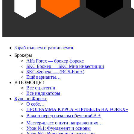
Зарабатываем и развиваемся
Брокеры
Alfa Forex — брокер форекс
БКС Брокер — БКС Мир инвестиций
БКС-Форекс — (BCS-Forex)
Ещё варианты…
В ПОМОЩЬ !
Все стратегии
Все индикаторы
Курс по Форекс
О себе…
ПРОГРАММА КУРСА «ПРИБЫЛЬ НА FOREX»
Важно перед началом обучения! ⚡ ⚡
Мастер-класс о пяти направлениях…
Урок №1: Фундамент и основы
Урок №2: Внедрение и стратегии