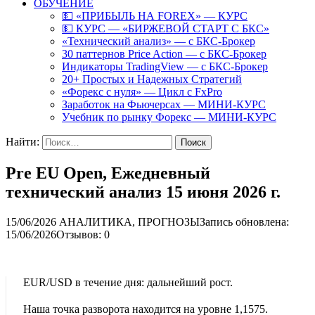
ОБУЧЕНИЕ
💵 «ПРИБЫЛЬ НА FOREX» — КУРС
💵 КУРС — «БИРЖЕВОЙ СТАРТ С БКС»
«Технический анализ» — с БКС-Брокер
30 паттернов Price Action — с БКС-Брокер
Индикаторы TradingView — с БКС-Брокер
20+ Простых и Надежных Стратегий
«Форекс с нуля» — Цикл с FxPro
Заработок на Фьючерсах — МИНИ-КУРС
Учебник по рынку Форекс — МИНИ-КУРС
Найти:
Pre EU Open, Ежедневный
технический анализ 15 июня 2026 г.
15/06/2026
АНАЛИТИКА, ПРОГНОЗЫ
Запись обновлена:
15/06/2026
Отзывов: 0
EUR/USD в течение дня: дальнейший рост.
Наша точка разворота находится на уровне 1,1575.