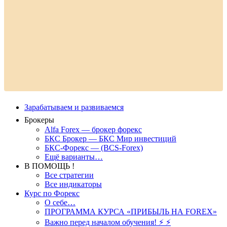
Зарабатываем и развиваемся
Брокеры
Alfa Forex — брокер форекс
БКС Брокер — БКС Мир инвестиций
БКС-Форекс — (BCS-Forex)
Ещё варианты…
В ПОМОЩЬ !
Все стратегии
Все индикаторы
Курс по Форекс
О себе…
ПРОГРАММА КУРСА «ПРИБЫЛЬ НА FOREX»
Важно перед началом обучения! ⚡ ⚡