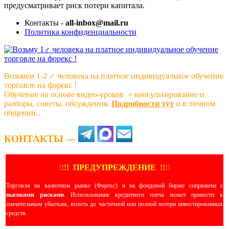
предусматривает риск потери капитала.
Контакты -
all-inbox@mail.ru
Политика конфиденциальности
Возьмем 1-2 ‍♂️ человека на платное индивидуальное обучение
торговле на форекс !
Обучение на основе видео-уроков ️ + консультирование и
разборы, советы, обсуждения.
Подробности тут
и в личном
общении..
КОНТАКТЫ —
!
!
!
!
ПРЕДУПРЕЖДЕНИЕ
!!
!
!
Торговля на валютном рынке (Форекс) и на фондовой бирже сопряжена с
высокими рисками
. Использование кредитного плеча может привести к
значительным убыткам, вплоть до частичной или полной потери инвестированных
средств.