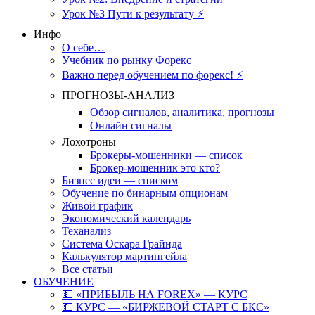
Урок №3 Пути к результату ⚡️
Инфо
О себе…
Учебник по рынку Форекс
Важно перед обучением по форекс! ⚡
ПРОГНОЗЫ-АНАЛИЗ
Обзор сигналов, аналитика, прогнозы
Онлайн сигналы
Лохотроны
Брокеры-мошенники — список
Брокер-мошенник это кто?
Бизнес идеи — списком
Обучение по бинарным опционам
Живой график
Экономический календарь
Теханализ
Система Оскара Грайнда
Калькулятор мартингейла
Все статьи
ОБУЧЕНИЕ
💵 «ПРИБЫЛЬ НА FOREX» — КУРС
💵 КУРС — «БИРЖЕВОЙ СТАРТ С БКС»