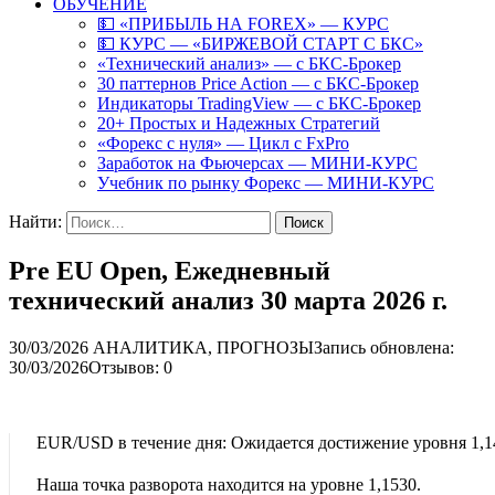
ОБУЧЕНИЕ
💵 «ПРИБЫЛЬ НА FOREX» — КУРС
💵 КУРС — «БИРЖЕВОЙ СТАРТ С БКС»
«Технический анализ» — с БКС-Брокер
30 паттернов Price Action — с БКС-Брокер
Индикаторы TradingView — с БКС-Брокер
20+ Простых и Надежных Стратегий
«Форекс с нуля» — Цикл с FxPro
Заработок на Фьючерсах — МИНИ-КУРС
Учебник по рынку Форекс — МИНИ-КУРС
Найти:
Pre EU Open, Ежедневный
технический анализ 30 марта 2026 г.
30/03/2026
АНАЛИТИКА, ПРОГНОЗЫ
Запись обновлена:
30/03/2026
Отзывов: 0
EUR/USD в течение дня: Ожидается достижение уровня 1,1
Наша точка разворота находится на уровне 1,1530.