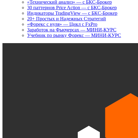
«Технический анализ» — с БКС-Брокер
30 паттернов Price Action — с БКС-Брокер
Индикаторы TradingView — с БКС-Брокер
20+ Простых и Надежных Стратегий
«Форекс с нуля» — Цикл с FxPro
Заработок на Фьючерсах — МИНИ-КУРС
Учебник по рынку Форекс — МИНИ-КУРС