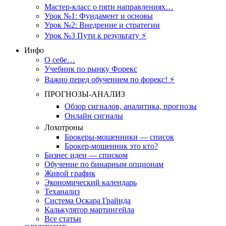
Мастер-класс о пяти направлениях…
Урок №1: Фундамент и основы
Урок №2: Внедрение и стратегии
Урок №3 Пути к результату ⚡️
Инфо
О себе…
Учебник по рынку Форекс
Важно перед обучением по форекс! ⚡
ПРОГНОЗЫ-АНАЛИЗ
Обзор сигналов, аналитика, прогнозы
Онлайн сигналы
Лохотроны
Брокеры-мошенники — список
Брокер-мошенник это кто?
Бизнес идеи — списком
Обучение по бинарным опционам
Живой график
Экономический календарь
Теханализ
Система Оскара Грайнда
Калькулятор мартингейла
Все статьи