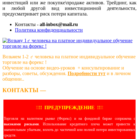
инвестиций или же покупке\продаже активов. Трейдинг, как
и любой другой вид инвестиционной деятельности,
предусматривает риск потери капитала.
Контакты -
all-inbox@mail.ru
Политика конфиденциальности
Возьмем 1-2 ‍♂️ человека на платное индивидуальное обучение
торговле на форекс !
Обучение на основе видео-уроков ️ + консультирование и
разборы, советы, обсуждения.
Подробности тут
и в личном
общении..
КОНТАКТЫ —
!
!
!
!
ПРЕДУПРЕЖДЕНИЕ
!!
!
!
Торговля на валютном рынке (Форекс) и на фондовой бирже сопряжена с
высокими рисками
. Использование кредитного плеча может привести к
значительным убыткам, вплоть до частичной или полной потери инвестированных
средств.