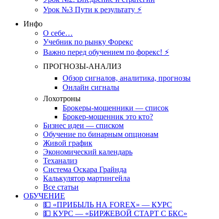
Урок №3 Пути к результату ⚡️
Инфо
О себе…
Учебник по рынку Форекс
Важно перед обучением по форекс! ⚡
ПРОГНОЗЫ-АНАЛИЗ
Обзор сигналов, аналитика, прогнозы
Онлайн сигналы
Лохотроны
Брокеры-мошенники — список
Брокер-мошенник это кто?
Бизнес идеи — списком
Обучение по бинарным опционам
Живой график
Экономический календарь
Теханализ
Система Оскара Грайнда
Калькулятор мартингейла
Все статьи
ОБУЧЕНИЕ
💵 «ПРИБЫЛЬ НА FOREX» — КУРС
💵 КУРС — «БИРЖЕВОЙ СТАРТ С БКС»