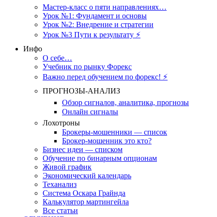
Мастер-класс о пяти направлениях…
Урок №1: Фундамент и основы
Урок №2: Внедрение и стратегии
Урок №3 Пути к результату ⚡️
Инфо
О себе…
Учебник по рынку Форекс
Важно перед обучением по форекс! ⚡
ПРОГНОЗЫ-АНАЛИЗ
Обзор сигналов, аналитика, прогнозы
Онлайн сигналы
Лохотроны
Брокеры-мошенники — список
Брокер-мошенник это кто?
Бизнес идеи — списком
Обучение по бинарным опционам
Живой график
Экономический календарь
Теханализ
Система Оскара Грайнда
Калькулятор мартингейла
Все статьи