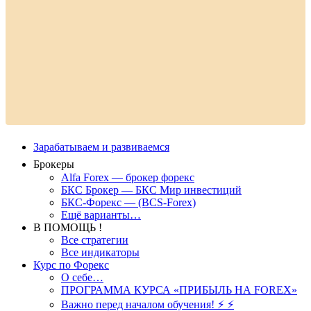
Зарабатываем и развиваемся
Брокеры
Alfa Forex — брокер форекс
БКС Брокер — БКС Мир инвестиций
БКС-Форекс — (BCS-Forex)
Ещё варианты…
В ПОМОЩЬ !
Все стратегии
Все индикаторы
Курс по Форекс
О себе…
ПРОГРАММА КУРСА «ПРИБЫЛЬ НА FOREX»
Важно перед началом обучения! ⚡ ⚡