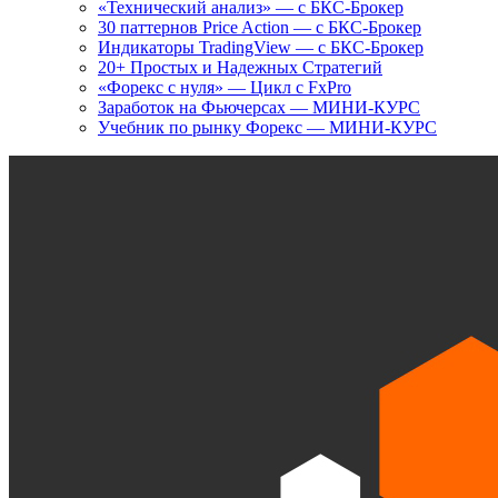
«Технический анализ» — с БКС-Брокер
30 паттернов Price Action — с БКС-Брокер
Индикаторы TradingView — с БКС-Брокер
20+ Простых и Надежных Стратегий
«Форекс с нуля» — Цикл с FxPro
Заработок на Фьючерсах — МИНИ-КУРС
Учебник по рынку Форекс — МИНИ-КУРС