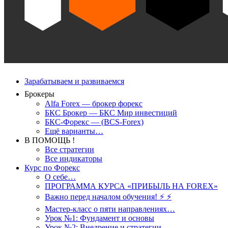
Зарабатываем и развиваемся
Брокеры
Alfa Forex — брокер форекс
БКС Брокер — БКС Мир инвестиций
БКС-Форекс — (BCS-Forex)
Ещё варианты…
В ПОМОЩЬ !
Все стратегии
Все индикаторы
Курс по Форекс
О себе…
ПРОГРАММА КУРСА «ПРИБЫЛЬ НА FOREX»
Важно перед началом обучения! ⚡ ⚡
Мастер-класс о пяти направлениях…
Урок №1: Фундамент и основы
Урок №2: Внедрение и стратегии