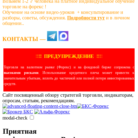
Возьмем 1-2 ‍♂️ человека на платное индивидуальное обучение
торговле на форекс !
Обучение на основе видео-уроков ️ + консультирование и
разборы, советы, обсуждения.
Подробности тут
и в личном
общении..
КОНТАКТЫ —
!
!
!
!
ПРЕДУПРЕЖДЕНИЕ
!!
!
!
Торговля на валютном рынке (Форекс) и на фондовой бирже сопряжена с
высокими рисками
. Использование кредитного плеча может привести к
значительным убыткам, вплоть до частичной или полной потери инвестированных
средств.
Сайт посвященный обзору стратегий торговли, индикаторам,
опросам, статьям, рекомендациям.
modal-check
Приятная