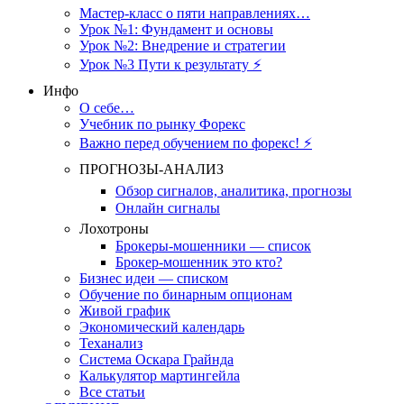
Мастер-класс о пяти направлениях…
Урок №1: Фундамент и основы
Урок №2: Внедрение и стратегии
Урок №3 Пути к результату ⚡️
Инфо
О себе…
Учебник по рынку Форекс
Важно перед обучением по форекс! ⚡
ПРОГНОЗЫ-АНАЛИЗ
Обзор сигналов, аналитика, прогнозы
Онлайн сигналы
Лохотроны
Брокеры-мошенники — список
Брокер-мошенник это кто?
Бизнес идеи — списком
Обучение по бинарным опционам
Живой график
Экономический календарь
Теханализ
Система Оскара Грайнда
Калькулятор мартингейла
Все статьи