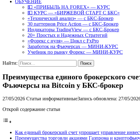
ОБУЧЕНИЕ
💵 «ПРИБЫЛЬ НА FOREX» — КУРС
💵 КУРС — «БИРЖЕВОЙ СТАРТ С БКС»
«Технический анализ» — с БКС-Брокер
30 паттернов Price Action — с БКС-Брокер
Индикаторы TradingView — с БКС-Брокер
20+ Простых и Надежных Стратегий
«Форекс с нуля» — Цикл с FxPro
Заработок на Фьючерсах — МИНИ-КУРС
Учебник по рынку Форекс — МИНИ-КУРС
Найти:
Преимущества единого брокерского сче
Фьючерсы на Bitcoin у БКС-брокер
27/05/2026
Статьи информативные
Запись обновлена: 27/05/202
Открой содержание статьи
Как единый брокерский счет упрощает управление инве
Преимущества торговли акциями Газпрома и криптофьюч