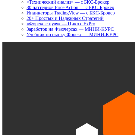
«Технический анализ» — с БКС-Брокер
30 паттернов Price Action — с БКС-Брокер
Индикаторы TradingView — с БКС-Брокер
20+ Простых и Надежных Стратегий
«Форекс с нуля» — Цикл с FxPro
Заработок на Фьючерсах — МИНИ-КУРС
Учебник по рынку Форекс — МИНИ-КУРС