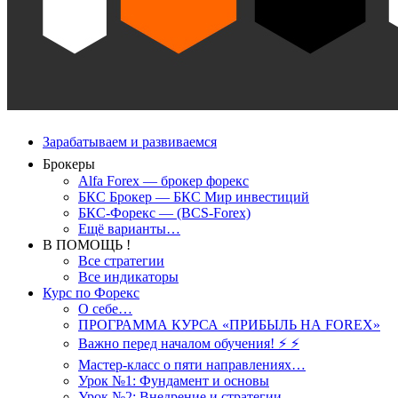
Зарабатываем и развиваемся
Брокеры
Alfa Forex — брокер форекс
БКС Брокер — БКС Мир инвестиций
БКС-Форекс — (BCS-Forex)
Ещё варианты…
В ПОМОЩЬ !
Все стратегии
Все индикаторы
Курс по Форекс
О себе…
ПРОГРАММА КУРСА «ПРИБЫЛЬ НА FOREX»
Важно перед началом обучения! ⚡ ⚡
Мастер-класс о пяти направлениях…
Урок №1: Фундамент и основы
Урок №2: Внедрение и стратегии