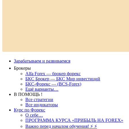
Зарабатываем и развиваемся
Брокеры
Alfa Forex — брокер форекс
БКС Брокер — БКС Мир инвестиций
БКС-Форекс — (BCS-Forex)
Ещё варианты…
В ПОМОЩЬ !
Все стратегии
Все индикаторы
Курс по Форекс
О себе…
ПРОГРАММА КУРСА «ПРИБЫЛЬ НА FOREX»
Важно перед началом обучения! ⚡ ⚡