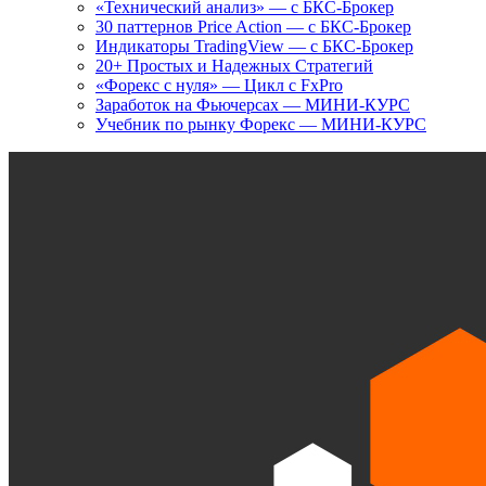
«Технический анализ» — с БКС-Брокер
30 паттернов Price Action — с БКС-Брокер
Индикаторы TradingView — с БКС-Брокер
20+ Простых и Надежных Стратегий
«Форекс с нуля» — Цикл с FxPro
Заработок на Фьючерсах — МИНИ-КУРС
Учебник по рынку Форекс — МИНИ-КУРС