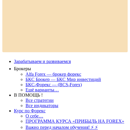
Зарабатываем и развиваемся
Брокеры
Alfa Forex — брокер форекс
БКС Брокер — БКС Мир инвестиций
БКС-Форекс — (BCS-Forex)
Ещё варианты…
В ПОМОЩЬ !
Все стратегии
Все индикаторы
Курс по Форекс
О себе…
ПРОГРАММА КУРСА «ПРИБЫЛЬ НА FOREX»
Важно перед началом обучения! ⚡ ⚡