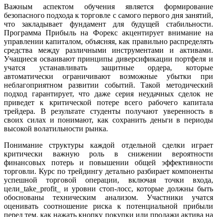
Важным аспектом обучения является формирование
безопасного подхода к торговле с самого первого дня занятий,
что закладывает фундамент для будущей стабильности.
Программа Прибыль на Форекс акцентирует внимание на
управлении капиталом, объясняя, как правильно распределять
средства между различными инструментами и активами.
Учащиеся осваивают принципы диверсификации портфеля и
учатся устанавливать защитные ордера, которые
автоматически ограничивают возможные убытки при
неблагоприятном развитии событий. Такой методический
подход гарантирует, что даже серия неудачных сделок не
приведет к критической потере всего рабочего капитала
трейдера. В результате студенты получают уверенность в
своих силах и понимают, как сохранить деньги в периоды
высокой волатильности рынка.
Понимание структуры каждой отдельной сделки играет
критически важную роль в снижении вероятности
финансовых потерь и повышении общей эффективности
торговли. Курс по трейдингу детально разбирает компоненты
успешной торговой операции, включая точки входа,
цели_take_profit_ и уровни стоп-лосс, которые должны быть
обоснованы техническим анализом. Участники учатся
оценивать соотношение риска к потенциальной прибыли
перед тем, как нажать кнопку покупки или продажи актива на