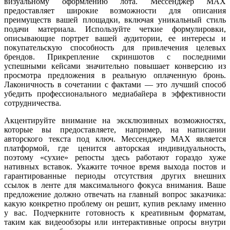
визуальному оформлению лота. Мессенджер MAX
предоставляет широкие возможности для описания
преимуществ вашей площадки, включая уникальный стиль
подачи материала. Используйте четкие формулировки,
описывающие портрет вашей аудитории, ее интересы и
покупательскую способность для привлечения целевых
брендов. Прикрепление скриншотов с последними
успешными кейсами значительно повышает конверсию из
просмотра предложения в реальную оплаченную бронь.
Лаконичность в сочетании с фактами — это лучший способ
убедить профессионального медиабайера в эффективности
сотрудничества.
Акцентируйте внимание на эксклюзивных возможностях,
которые вы предоставляете, например, на написании
авторского текста под ключ. Мессенджер MAX является
платформой, где ценится авторская индивидуальность,
поэтому «сухие» репосты здесь работают гораздо хуже
нативных вставок. Укажите точное время выхода постов и
гарантированные периоды отсутствия других внешних
ссылок в ленте для максимального фокуса внимания. Ваше
предложение должно отвечать на главный вопрос заказчика:
какую конкретно проблему он решит, купив рекламу именно
у вас. Подчеркните готовность к креативным форматам,
таким как видеообзоры или интерактивные опросы внутри