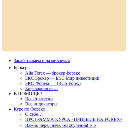
Зарабатываем и развиваемся
Брокеры
Alfa Forex — брокер форекс
БКС Брокер — БКС Мир инвестиций
БКС-Форекс — (BCS-Forex)
Ещё варианты…
В ПОМОЩЬ !
Все стратегии
Все индикаторы
Курс по Форекс
О себе…
ПРОГРАММА КУРСА «ПРИБЫЛЬ НА FOREX»
Важно перед началом обучения! ⚡ ⚡