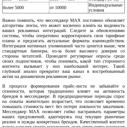
Индивидуальные
более 5000
от 10000
условия
Важно помнить, что мессенджер MAX постоянно обновляет
алгоритмы ленты, что может косвенно влиять на видимость
ваших рекламных интеграций. Следите за обновлениями
системы, чтобы оперативно корректировать свои тарифные
планы и предлагать актуальные форматы взаимодействия.
Интеграция нативных упоминаний часто ценится выше, чем
стандартные баннеры, из-за более высокого доверия со
стороны читателей. Проводите регулярные опросы среди
своих подписчиков, чтобы понимать, какой тип стороннего
контента вызывает у них наибольший интерес. Такой
глубокий анализ превратит ваш канал в востребованный
актив на динамичном рекламном рынке.
В процессе формирования прайс-листа не забывайте о
сезонности, которая традиционно влияет на активность
брендов в мессенджере. В предпраздничные периоды спрос
на охваты значительно возрастает, что позволяет временно
повышать стоимость мест без потери лояльности заказчиков.
Мессенджер MAX позволяет гибко настраивать параметры
ваших предложений, адаптируясь под текущие рыночные
реалии и нужды конкретных брендов. Качественный контент
всегда находит своего покупателя, если автор четко понимает