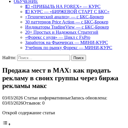
ОБУЧЕНИЕ
💵 «ПРИБЫЛЬ НА FOREX» — КУРС
💵 КУРС — «БИРЖЕВОЙ СТАРТ С БКС»
«Технический анализ» — с БКС-Брокер
30 паттернов Price Action — с БКС-Брокер
Индикаторы TradingView — с БКС-Брокер
20+ Простых и Надежных Стратегий
«Форекс с нуля» — Цикл с FxPro
Заработок на Фьючерсах — МИНИ-КУРС
Учебник по рынку Форекс — МИНИ-КУРС
Найти:
Продажа мест в MAX: как продать
рекламу в своих группы через биржа
рекламы макс
03/03/2026
Статьи информативные
Запись обновлена:
03/03/2026
Отзывов: 0
Открой содержание статьи