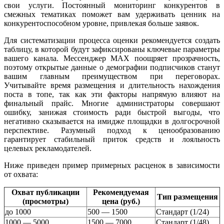
свои услуги. Постоянный мониторинг конкурентов в
смежных тематиках поможет вам удерживать ценник на
конкурентоспособном уровне, привлекая больше заявок.
Для систематизации процесса оценки рекомендуется создать
таблицу, в которой будут зафиксированы ключевые параметры
вашего канала. Мессенджер MAX поощряет прозрачность,
поэтому открытые данные о демографии подписчиков станут
вашим главным преимуществом при переговорах.
Учитывайте время размещения и длительность нахождения
поста в топе, так как эти факторы напрямую влияют на
финальный прайс. Многие администраторы совершают
ошибку, занижая стоимость ради быстрой выгоды, что
негативно сказывается на имидже площадки в долгосрочной
перспективе. Разумный подход к ценообразованию
гарантирует стабильный приток средств и лояльность
целевых рекламодателей.
Ниже приведен пример примерных расценок в зависимости
от охвата:
Охват публикации
Рекомендуемая
Тип размещения
(просмотры)
цена (руб.)
до 1000
500 — 1500
Стандарт (1/24)
1000 — 5000
1500 — 7000
Стандарт (1/48)