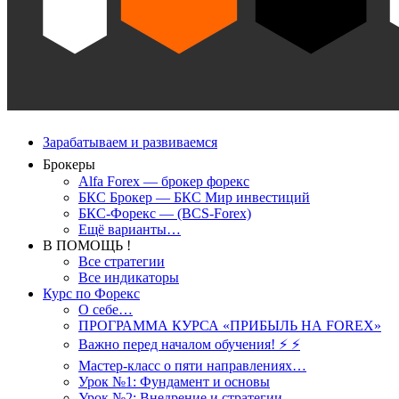
Зарабатываем и развиваемся
Брокеры
Alfa Forex — брокер форекс
БКС Брокер — БКС Мир инвестиций
БКС-Форекс — (BCS-Forex)
Ещё варианты…
В ПОМОЩЬ !
Все стратегии
Все индикаторы
Курс по Форекс
О себе…
ПРОГРАММА КУРСА «ПРИБЫЛЬ НА FOREX»
Важно перед началом обучения! ⚡ ⚡
Мастер-класс о пяти направлениях…
Урок №1: Фундамент и основы
Урок №2: Внедрение и стратегии