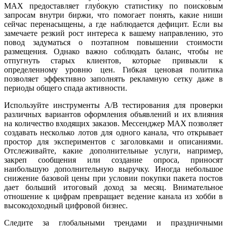
MAX предоставляет глубокую статистику по поисковым
запросам внутри биржи, что помогает понять, какие ниши
сейчас перенасыщены, а где наблюдается дефицит. Если вы
замечаете резкий рост интереса к вашему направлению, это
повод задуматься о поэтапном повышении стоимости
размещения. Однако важно соблюдать баланс, чтобы не
отпугнуть старых клиентов, которые привыкли к
определенному уровню цен. Гибкая ценовая политика
позволяет эффективно заполнять рекламную сетку даже в
периоды общего спада активности.
Используйте инструменты A/B тестирования для проверки
различных вариантов оформления объявлений и их влияния
на количество входящих заказов. Мессенджер MAX позволяет
создавать несколько лотов для одного канала, что открывает
простор для экспериментов с заголовками и описаниями.
Отслеживайте, какие дополнительные услуги, например,
закреп сообщения или создание опроса, приносят
наибольшую дополнительную выручку. Иногда небольшое
снижение базовой цены при условии покупки пакета постов
дает больший итоговый доход за месяц. Внимательное
отношение к цифрам превращает ведение канала из хобби в
высокодоходный цифровой бизнес.
Следите за глобальными трендами и праздничными