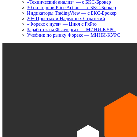
«Технический анализ» — с БКС-Брокер
30 паттернов Price Action — с БКС-Брокер
Индикаторы TradingView — с БКС-Брокер
20+ Простых и Надежных Стратегий
«Форекс с нуля» — Цикл с FxPro
Заработок на Фьючерсах — МИНИ-КУРС
Учебник по рынку Форекс — МИНИ-КУРС