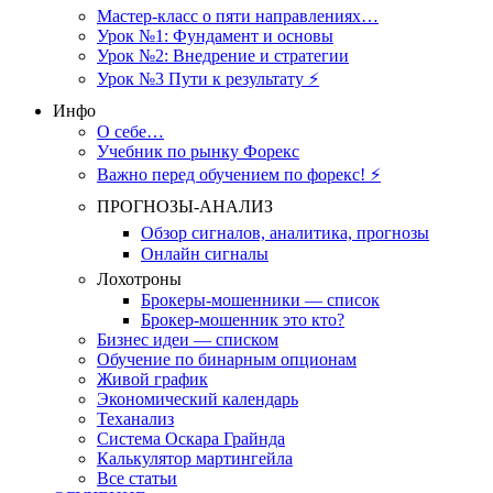
Мастер-класс о пяти направлениях…
Урок №1: Фундамент и основы
Урок №2: Внедрение и стратегии
Урок №3 Пути к результату ⚡️
Инфо
О себе…
Учебник по рынку Форекс
Важно перед обучением по форекс! ⚡
ПРОГНОЗЫ-АНАЛИЗ
Обзор сигналов, аналитика, прогнозы
Онлайн сигналы
Лохотроны
Брокеры-мошенники — список
Брокер-мошенник это кто?
Бизнес идеи — списком
Обучение по бинарным опционам
Живой график
Экономический календарь
Теханализ
Система Оскара Грайнда
Калькулятор мартингейла
Все статьи