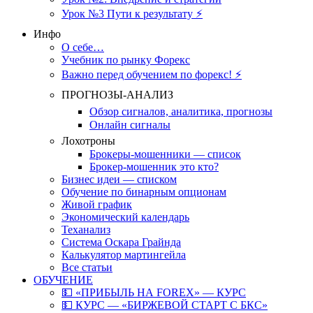
Урок №3 Пути к результату ⚡️
Инфо
О себе…
Учебник по рынку Форекс
Важно перед обучением по форекс! ⚡
ПРОГНОЗЫ-АНАЛИЗ
Обзор сигналов, аналитика, прогнозы
Онлайн сигналы
Лохотроны
Брокеры-мошенники — список
Брокер-мошенник это кто?
Бизнес идеи — списком
Обучение по бинарным опционам
Живой график
Экономический календарь
Теханализ
Система Оскара Грайнда
Калькулятор мартингейла
Все статьи
ОБУЧЕНИЕ
💵 «ПРИБЫЛЬ НА FOREX» — КУРС
💵 КУРС — «БИРЖЕВОЙ СТАРТ С БКС»