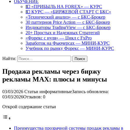
ОБУЧЕНИЕ
💵 «ПРИБЫЛЬ НА FOREX» — КУРС
💵 КУРС — «БИРЖЕВОЙ СТАРТ С БКС»
«Технический анализ» — с БКС-Брокер
30 паттернов Price Action — с БКС-Брокер
Индикаторы TradingView — с БКС-Брокер
20+ Простых и Надежных Стратегий
«Форекс с нуля» — Цикл с FxPro
Заработок на Фьючерсах — МИНИ-КУРС
Учебник по рынку Форекс — МИНИ-КУРС
Найти:
Продажа рекламы через биржу
рекламы MAX: плюсы и минусы
03/03/2026
Статьи информативные
Запись обновлена:
03/03/2026
Отзывов: 0
Открой содержание статьи
Преимущества прозрачной системы продаж рекламы в