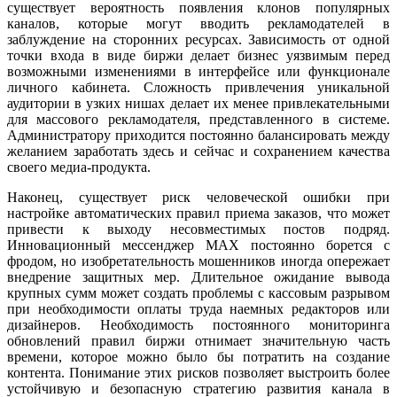
существует вероятность появления клонов популярных
каналов, которые могут вводить рекламодателей в
заблуждение на сторонних ресурсах. Зависимость от одной
точки входа в виде биржи делает бизнес уязвимым перед
возможными изменениями в интерфейсе или функционале
личного кабинета. Сложность привлечения уникальной
аудитории в узких нишах делает их менее привлекательными
для массового рекламодателя, представленного в системе.
Администратору приходится постоянно балансировать между
желанием заработать здесь и сейчас и сохранением качества
своего медиа-продукта.
Наконец, существует риск человеческой ошибки при
настройке автоматических правил приема заказов, что может
привести к выходу несовместимых постов подряд.
Инновационный мессенджер MAX постоянно борется с
фродом, но изобретательность мошенников иногда опережает
внедрение защитных мер. Длительное ожидание вывода
крупных сумм может создать проблемы с кассовым разрывом
при необходимости оплаты труда наемных редакторов или
дизайнеров. Необходимость постоянного мониторинга
обновлений правил биржи отнимает значительную часть
времени, которое можно было бы потратить на создание
контента. Понимание этих рисков позволяет выстроить более
устойчивую и безопасную стратегию развития канала в