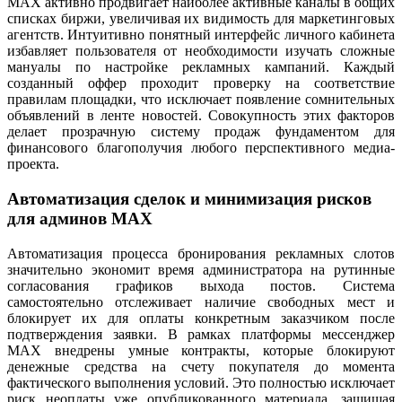
MAX активно продвигает наиболее активные каналы в общих
списках биржи, увеличивая их видимость для маркетинговых
агентств. Интуитивно понятный интерфейс личного кабинета
избавляет пользователя от необходимости изучать сложные
мануалы по настройке рекламных кампаний. Каждый
созданный оффер проходит проверку на соответствие
правилам площадки, что исключает появление сомнительных
объявлений в ленте новостей. Совокупность этих факторов
делает прозрачную систему продаж фундаментом для
финансового благополучия любого перспективного медиа-
проекта.
Автоматизация сделок и минимизация рисков
для админов MAX
Автоматизация процесса бронирования рекламных слотов
значительно экономит время администратора на рутинные
согласования графиков выхода постов. Система
самостоятельно отслеживает наличие свободных мест и
блокирует их для оплаты конкретным заказчиком после
подтверждения заявки. В рамках платформы мессенджер
MAX внедрены умные контракты, которые блокируют
денежные средства на счету покупателя до момента
фактического выполнения условий. Это полностью исключает
риск неоплаты уже опубликованного материала, защищая