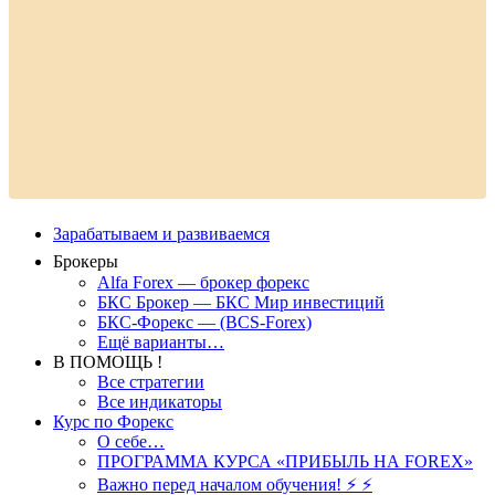
Зарабатываем и развиваемся
Брокеры
Alfa Forex — брокер форекс
БКС Брокер — БКС Мир инвестиций
БКС-Форекс — (BCS-Forex)
Ещё варианты…
В ПОМОЩЬ !
Все стратегии
Все индикаторы
Курс по Форекс
О себе…
ПРОГРАММА КУРСА «ПРИБЫЛЬ НА FOREX»
Важно перед началом обучения! ⚡ ⚡