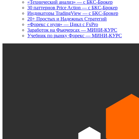
«Технический анализ» — с БКС-Брокер
30 паттернов Price Action — с БКС-Брокер
Индикаторы TradingView — с БКС-Брокер
20+ Простых и Надежных Стратегий
«Форекс с нуля» — Цикл с FxPro
Заработок на Фьючерсах — МИНИ-КУРС
Учебник по рынку Форекс — МИНИ-КУРС