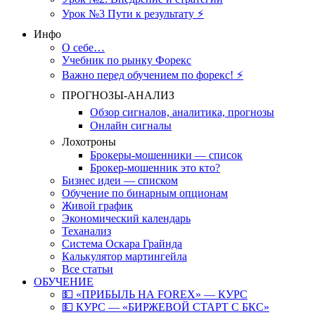
Урок №3 Пути к результату ⚡️
Инфо
О себе…
Учебник по рынку Форекс
Важно перед обучением по форекс! ⚡
ПРОГНОЗЫ-АНАЛИЗ
Обзор сигналов, аналитика, прогнозы
Онлайн сигналы
Лохотроны
Брокеры-мошенники — список
Брокер-мошенник это кто?
Бизнес идеи — списком
Обучение по бинарным опционам
Живой график
Экономический календарь
Теханализ
Система Оскара Грайнда
Калькулятор мартингейла
Все статьи
ОБУЧЕНИЕ
💵 «ПРИБЫЛЬ НА FOREX» — КУРС
💵 КУРС — «БИРЖЕВОЙ СТАРТ С БКС»