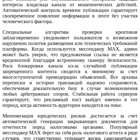
интересы владельца канала от мошеннических действий.
Автоматический контроль времени публикации гарантирует
своевременное появление информации в ленте без участия
человеческого фактора.
Специальные алгоритмы проверки креативов
заблаговременно уведомляют пользователя о возможном
нарушении политик размещения или технических требований
платформы. Когда используется мессенджер MAX, админ
может быть уверен, что предложенная ссылка не является
вредоносной благодаря встроенному сканеру безопасности.
Риск блокировки канала из-за случайной публикации
запрещенного контента сводится к минимуму за счет
многоступенчатой премодерации объявлений. Все архивы
переписки и истории транзакций надежно сохраняются,
обеспечивая доказательную базу в случае возникновения
любых арбитражных споров. Стабильная работа серверов
гарантирует, что рекламный пост выйдет именно в тот
период, когда активность аудитории находится на пике.
Минимизация юридических рисков достигается за счет
автоматической генерации закрывающих документов для
отчетности перед налоговыми органами. Популярный
мессенджер MAX берет на себя роль налогового агента в ряде
случаев, что существенно упрощает жизнь самозанятым и