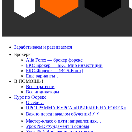
Зарабатываем и развиваемся
Брокеры
Alfa Forex — брокер форекс
БКС Брокер — БКС Мир инвестиций
БКС-Форекс — (BCS-Forex)
Ещё варианты…
В ПОМОЩЬ !
Все стратегии
Все индикаторы
Курс по Форекс
О себе…
ПРОГРАММА КУРСА «ПРИБЫЛЬ НА FOREX»
Важно перед началом обучения! ⚡ ⚡
Мастер-класс о пяти направлениях…
Урок №1: Фундамент и основы
Урок №2: Внедрение и стратегии