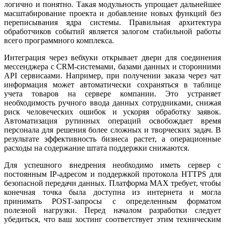
логично и понятно. Такая модульность упрощает дальнейшее
масштабирование проекта и добавление новых функций без
переписывания ядра системы. Правильная архитектура
обработчиков событий является залогом стабильной работы
всего программного комплекса.
Интеграция через вебхуки открывает двери для соединения
мессенджера с CRM-системами, базами данных и сторонними
API сервисаами. Например, при получении заказа через чат
информация может автоматически сохраняться в таблице
учета товаров на сервере компании. Это устраняет
необходимость ручного ввода данных сотрудниками, снижая
риск человеческих ошибок и ускоряя обработку заявок.
Автоматизация рутинных операций освобождает время
персонала для решения более сложных и творческих задач. В
результате эффективность бизнеса растет, а операционные
расходы на содержание штата поддержки снижаются.
Для успешного внедрения необходимо иметь сервер с
постоянным IP-адресом и поддержкой протокола HTTPS для
безопасной передачи данных. Платформа MAX требует, чтобы
конечная точка была доступна из интернета и могла
принимать POST-запросы с определенным форматом
полезной нагрузки. Перед началом разработки следует
убедиться, что ваш хостинг соответствует этим техническим