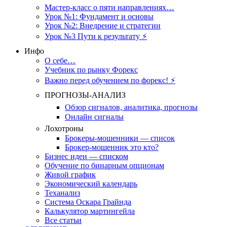
Мастер-класс о пяти направлениях…
Урок №1: Фундамент и основы
Урок №2: Внедрение и стратегии
Урок №3 Пути к результату ⚡️
Инфо
О себе…
Учебник по рынку Форекс
Важно перед обучением по форекс! ⚡
ПРОГНОЗЫ-АНАЛИЗ
Обзор сигналов, аналитика, прогнозы
Онлайн сигналы
Лохотроны
Брокеры-мошенники — список
Брокер-мошенник это кто?
Бизнес идеи — списком
Обучение по бинарным опционам
Живой график
Экономический календарь
Теханализ
Система Оскара Грайнда
Калькулятор мартингейла
Все статьи