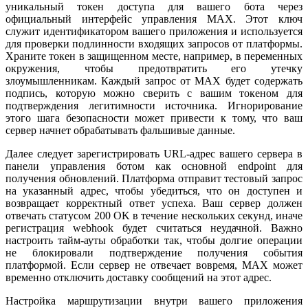
уникальный токен доступа для вашего бота через
официальный интерфейс управления MAX. Этот ключ
служит идентификатором вашего приложения и используется
для проверки подлинности входящих запросов от платформы.
Храните токен в защищенном месте, например, в переменных
окружения, чтобы предотвратить его утечку
злоумышленникам. Каждый запрос от MAX будет содержать
подпись, которую можно сверить с вашим токеном для
подтверждения легитимности источника. Игнорирование
этого шага безопасности может привести к тому, что ваш
сервер начнет обрабатывать фальшивые данные.
Далее следует зарегистрировать URL-адрес вашего сервера в
панели управления ботом как основной endpoint для
получения обновлений. Платформа отправит тестовый запрос
на указанный адрес, чтобы убедиться, что он доступен и
возвращает корректный ответ успеха. Ваш сервер должен
отвечать статусом 200 OK в течение нескольких секунд, иначе
регистрация webhook будет считаться неудачной. Важно
настроить тайм-ауты обработки так, чтобы долгие операции
не блокировали подтверждение получения события
платформой. Если сервер не отвечает вовремя, MAX может
временно отключить доставку сообщений на этот адрес.
Настройка маршрутизации внутри вашего приложения