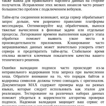
также важна для правильного парсинга данных на стороне
получателя. Исправление этих мелких нюансов часто решает
большинство проблем с подключением вебхуков.
Тайм-ауты соединения возникают, когда сервер обрабатывает
запрос дольше, чем разрешено правилами платформы
мессенджера. Оптимизируйте код обработчиков, вынося
тяжелые вычисления в фоновые задачи или отдельные
процессы. Логирование времени выполнения каждого этапа
обработки поможет выявить узкие места в
производительности приложения. Кэширование часто
запрашиваемых данных может значительно ускорить ответ
сервера и предотвратить тайм-ауты. Стабильное время
отклика является ключевым показателем качества вашего
технического решения.
Ошибки валидации подписи часто происходят из-за
неправильного кодирования тела запроса при вычислении
хеша. Обратите внимание на то, что порядок байтов и
кодировка символов должны точно совпадать с оригиналом.
Документация MAX содержит примеры кода на разных
языках, которые следует использовать как эталон для
реализации. Тестирование на различных наборах данных
поможет убедиться в корректности алгоритма проверки
подписи. Надежная валидация защищает ваш сервис от