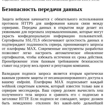
Безопасность передачи данных
Защита вебхуков начинается с обязательного использования
протокола HTTPS для шифрования канала связи между
серверами. Передача данных в открытом виде делает их
уязвимыми для перехвата злоумышленниками, которые могут
украсть конфиденциальную информацию пользователей.
Сертификаты SSL/TLS обеспечивают целостность данных и
подтверждают подлинность сервера, принимающего запросы
от платформы MAX. Современные инструменты разработки
позволяют легко настроить автоматическое обновление
сертификатов, чтобы избежать истечения их срока действия.
Пренебрежение этим базовым требованием безопасности
ставит под угрозу весь проект и репутацию компании.
Валидация подписи запроса является вторым критически
важным уровнем защиты от несанкционированного доступа к
вашему endpoint. Платформа MAX подписывает каждый
webhook секретным ключом, который известен только вам и
серверам мессенджера. Ваш сервер должен вычислить хеш
полученного тела запроса и сравнить его с подписью в
заголовке HTTP. Если подписи не совпадают, запрос должен
быть немедленно отклонен без какой-либо дальнейшей