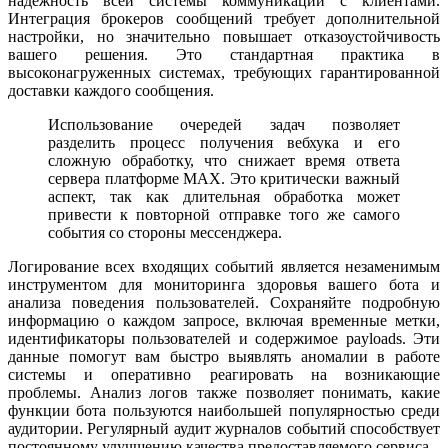
надежность всей системы коммуникации с клиентами.
Интеграция брокеров сообщений требует дополнительной
настройки, но значительно повышает отказоустойчивость
вашего решения. Это стандартная практика в
высоконагруженных системах, требующих гарантированной
доставки каждого сообщения.
Использование очередей задач позволяет
разделить процесс получения вебхука и его
сложную обработку, что снижает время ответа
сервера платформе MAX. Это критически важный
аспект, так как длительная обработка может
привести к повторной отправке того же самого
события со стороны мессенджера.
Логирование всех входящих событий является незаменимым
инструментом для мониторинга здоровья вашего бота и
анализа поведения пользователей. Сохраняйте подробную
информацию о каждом запросе, включая временные метки,
идентификаторы пользователей и содержимое payloads. Эти
данные помогут вам быстро выявлять аномалии в работе
системы и оперативно реагировать на возникающие
проблемы. Анализ логов также позволяет понимать, какие
функции бота пользуются наибольшей популярностью среди
аудитории. Регулярный аудит журналов событий способствует
постоянному улучшению качества предоставляемого сервиса.