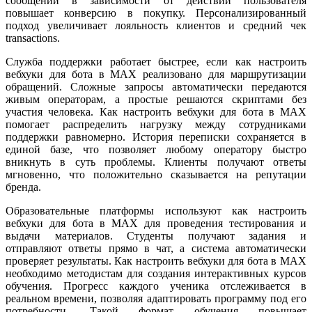
сообщений в зависимости от действий пользователя
повышает конверсию в покупку. Персонализированный
подход увеличивает лояльность клиентов и средний чек
transactions.
Служба поддержки работает быстрее, если как настроить
вебхуки для бота в MAX реализовано для маршрутизации
обращений. Сложные запросы автоматически передаются
живым операторам, а простые решаются скриптами без
участия человека. Как настроить вебхуки для бота в MAX
помогает распределить нагрузку между сотрудниками
поддержки равномерно. История переписки сохраняется в
единой базе, что позволяет любому оператору быстро
вникнуть в суть проблемы. Клиенты получают ответы
мгновенно, что положительно сказывается на репутации
бренда.
Образовательные платформы используют как настроить
вебхуки для бота в MAX для проведения тестирования и
выдачи материалов. Студенты получают задания и
отправляют ответы прямо в чат, а система автоматически
проверяет результаты. Как настроить вебхуки для бота в MAX
необходимо методистам для создания интерактивных курсов
обучения. Прогресс каждого ученика отслеживается в
реальном времени, позволяя адаптировать программу под его
потребности. Такой формат обучения повышает