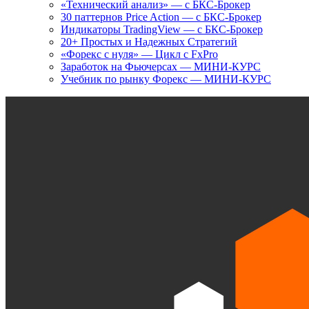
«Технический анализ» — с БКС-Брокер
30 паттернов Price Action — с БКС-Брокер
Индикаторы TradingView — с БКС-Брокер
20+ Простых и Надежных Стратегий
«Форекс с нуля» — Цикл с FxPro
Заработок на Фьючерсах — МИНИ-КУРС
Учебник по рынку Форекс — МИНИ-КУРС