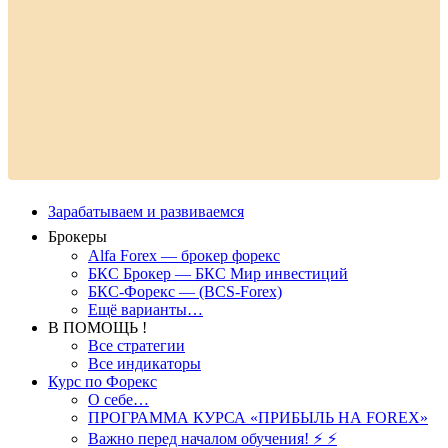
Зарабатываем и развиваемся
Брокеры
Alfa Forex — брокер форекс
БКС Брокер — БКС Мир инвестиций
БКС-Форекс — (BCS-Forex)
Ещё варианты…
В ПОМОЩЬ !
Все стратегии
Все индикаторы
Курс по Форекс
О себе…
ПРОГРАММА КУРСА «ПРИБЫЛЬ НА FOREX»
Важно перед началом обучения! ⚡ ⚡