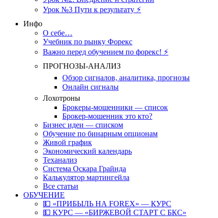
Урок №3 Пути к результату ⚡️
Инфо
О себе…
Учебник по рынку Форекс
Важно перед обучением по форекс! ⚡
ПРОГНОЗЫ-АНАЛИЗ
Обзор сигналов, аналитика, прогнозы
Онлайн сигналы
Лохотроны
Брокеры-мошенники — список
Брокер-мошенник это кто?
Бизнес идеи — списком
Обучение по бинарным опционам
Живой график
Экономический календарь
Теханализ
Система Оскара Грайнда
Калькулятор мартингейла
Все статьи
ОБУЧЕНИЕ
💵 «ПРИБЫЛЬ НА FOREX» — КУРС
💵 КУРС — «БИРЖЕВОЙ СТАРТ С БКС»