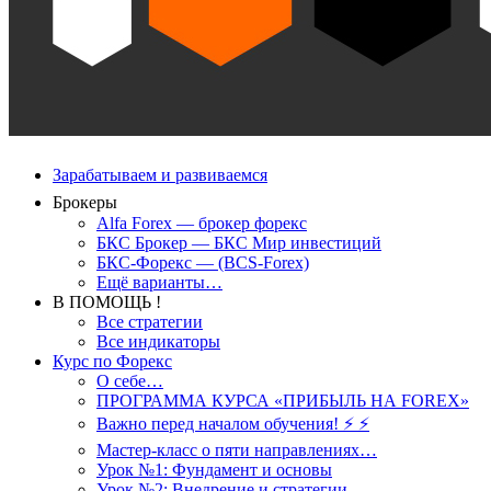
Зарабатываем и развиваемся
Брокеры
Alfa Forex — брокер форекс
БКС Брокер — БКС Мир инвестиций
БКС-Форекс — (BCS-Forex)
Ещё варианты…
В ПОМОЩЬ !
Все стратегии
Все индикаторы
Курс по Форекс
О себе…
ПРОГРАММА КУРСА «ПРИБЫЛЬ НА FOREX»
Важно перед началом обучения! ⚡ ⚡
Мастер-класс о пяти направлениях…
Урок №1: Фундамент и основы
Урок №2: Внедрение и стратегии