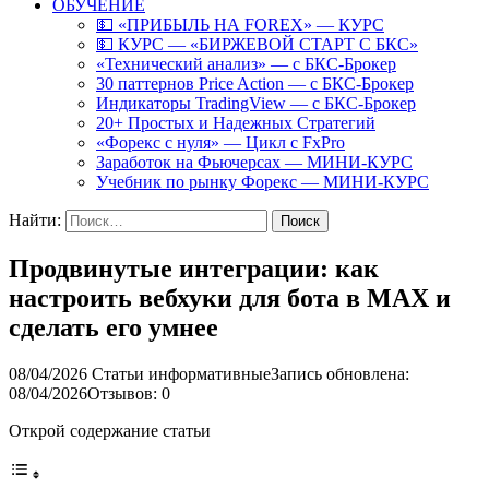
ОБУЧЕНИЕ
💵 «ПРИБЫЛЬ НА FOREX» — КУРС
💵 КУРС — «БИРЖЕВОЙ СТАРТ С БКС»
«Технический анализ» — с БКС-Брокер
30 паттернов Price Action — с БКС-Брокер
Индикаторы TradingView — с БКС-Брокер
20+ Простых и Надежных Стратегий
«Форекс с нуля» — Цикл с FxPro
Заработок на Фьючерсах — МИНИ-КУРС
Учебник по рынку Форекс — МИНИ-КУРС
Найти:
Продвинутые интеграции: как
настроить вебхуки для бота в MAX и
сделать его умнее
08/04/2026
Статьи информативные
Запись обновлена:
08/04/2026
Отзывов: 0
Открой содержание статьи