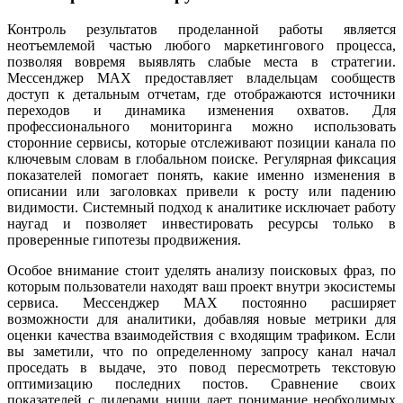
Контроль результатов проделанной работы является
неотъемлемой частью любого маркетингового процесса,
позволяя вовремя выявлять слабые места в стратегии.
Мессенджер MAX предоставляет владельцам сообществ
доступ к детальным отчетам, где отображаются источники
переходов и динамика изменения охватов. Для
профессионального мониторинга можно использовать
сторонние сервисы, которые отслеживают позиции канала по
ключевым словам в глобальном поиске. Регулярная фиксация
показателей помогает понять, какие именно изменения в
описании или заголовках привели к росту или падению
видимости. Системный подход к аналитике исключает работу
наугад и позволяет инвестировать ресурсы только в
проверенные гипотезы продвижения.
Особое внимание стоит уделять анализу поисковых фраз, по
которым пользователи находят ваш проект внутри экосистемы
сервиса. Мессенджер MAX постоянно расширяет
возможности для аналитики, добавляя новые метрики для
оценки качества взаимодействия с входящим трафиком. Если
вы заметили, что по определенному запросу канал начал
проседать в выдаче, это повод пересмотреть текстовую
оптимизацию последних постов. Сравнение своих
показателей с лидерами ниши дает понимание необходимых