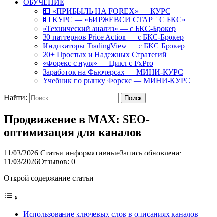
ОБУЧЕНИЕ
💵 «ПРИБЫЛЬ НА FOREX» — КУРС
💵 КУРС — «БИРЖЕВОЙ СТАРТ С БКС»
«Технический анализ» — с БКС-Брокер
30 паттернов Price Action — с БКС-Брокер
Индикаторы TradingView — с БКС-Брокер
20+ Простых и Надежных Стратегий
«Форекс с нуля» — Цикл с FxPro
Заработок на Фьючерсах — МИНИ-КУРС
Учебник по рынку Форекс — МИНИ-КУРС
Найти:
Продвижение в MAX: SEO-
оптимизация для каналов
11/03/2026
Статьи информативные
Запись обновлена:
11/03/2026
Отзывов: 0
Открой содержание статьи
Использование ключевых слов в описаниях каналов