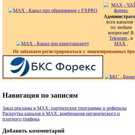
Администрат
всех каналов 
по любым
вопросам! В
Telegram
, в
MAX
.
Не забываем регистрироваться у лицензированных бро
Навигация по записям
Заказ рекламы в MAX: партнерские программы и рефералы
Раскрутка каналов в MAX: комбинация органического и
платного трафика
Добавить комментарий