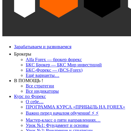
Зарабатываем и развиваемся
Брокеры
Alfa Forex — брокер форекс
БКС Брокер — БКС Мир инвестиций
БКС-Форекс — (BCS-Forex)
Ещё варианты…
В ПОМОЩЬ !
Все стратегии
Все индикаторы
Курс по Форекс
О себе…
ПРОГРАММА КУРСА «ПРИБЫЛЬ НА FOREX»
Важно перед началом обучения! ⚡ ⚡
Мастер-класс о пяти направлениях…
Урок №1: Фундамент и основы
Урок №2: Внедрение и стратегии