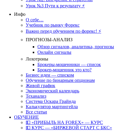
Урок №3 Пути к результату ⚡️
Инфо
О себе…
Учебник по рынку Форекс
Важно перед обучением по форекс! ⚡
ПРОГНОЗЫ-АНАЛИЗ
Обзор сигналов, аналитика, прогнозы
Онлайн сигналы
Лохотроны
Брокеры-мошенники — список
Брокер-мошенник это кто?
Бизнес идеи — списком
Обучение по бинарным опционам
Живой график
Экономический календарь
Теханализ
Система Оскара Грайнда
Калькулятор мартингейла
Все статьи
ОБУЧЕНИЕ
💵 «ПРИБЫЛЬ НА FOREX» — КУРС
💵 КУРС — «БИРЖЕВОЙ СТАРТ С БКС»