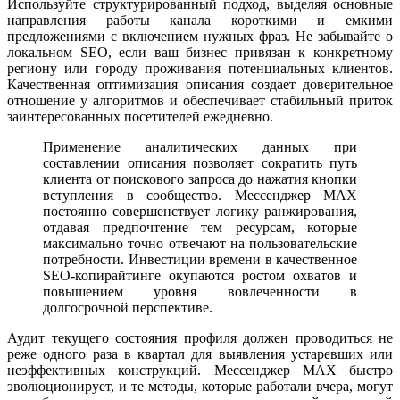
Используйте структурированный подход, выделяя основные
направления работы канала короткими и емкими
предложениями с включением нужных фраз. Не забывайте о
локальном SEO, если ваш бизнес привязан к конкретному
региону или городу проживания потенциальных клиентов.
Качественная оптимизация описания создает доверительное
отношение у алгоритмов и обеспечивает стабильный приток
заинтересованных посетителей ежедневно.
Применение аналитических данных при
составлении описания позволяет сократить путь
клиента от поискового запроса до нажатия кнопки
вступления в сообщество. Мессенджер MAX
постоянно совершенствует логику ранжирования,
отдавая предпочтение тем ресурсам, которые
максимально точно отвечают на пользовательские
потребности. Инвестиции времени в качественное
SEO-копирайтинге окупаются ростом охватов и
повышением уровня вовлеченности в
долгосрочной перспективе.
Аудит текущего состояния профиля должен проводиться не
реже одного раза в квартал для выявления устаревших или
неэффективных конструкций. Мессенджер MAX быстро
эволюционирует, и те методы, которые работали вчера, могут