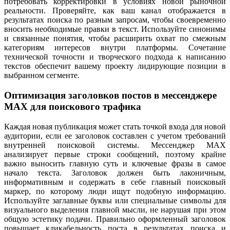
потребовать корректировки в условиях новой рыночной
реальности. Проверяйте, как ваш канал отображается в
результатах поиска по разным запросам, чтобы своевременно
вносить необходимые правки в текст. Используйте синонимы
и связанные понятия, чтобы расширить охват по смежным
категориям интересов внутри платформы. Сочетание
технической точности и творческого подхода к написанию
текстов обеспечит вашему проекту лидирующие позиции в
выбранном сегменте.
Оптимизация заголовков постов в мессенджере
MAX для поискового трафика
Каждая новая публикация может стать точкой входа для новой
аудитории, если ее заголовок составлен с учетом требований
внутренней поисковой системы. Мессенджер MAX
анализирует первые строки сообщений, поэтому крайне
важно выносить главную суть и ключевые фразы в самое
начало текста. Заголовок должен быть лаконичным,
информативным и содержать в себе главный поисковый
маркер, по которому люди ищут подобную информацию.
Используйте заглавные буквы или специальные символы для
визуального выделения главной мысли, не нарушая при этом
общую эстетику подачи. Правильно оформленный заголовок
повышает кликабельность поста в результатах поиска и