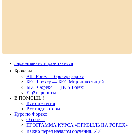
Зарабатываем и развиваемся
Брокеры
Alfa Forex — брокер форекс
БКС Брокер — БКС Мир инвестиций
БКС-Форекс — (BCS-Forex)
Ещё варианты…
В ПОМОЩЬ !
Все стратегии
Все индикаторы
Курс по Форекс
О себе…
ПРОГРАММА КУРСА «ПРИБЫЛЬ НА FOREX»
Важно перед началом обучения! ⚡ ⚡