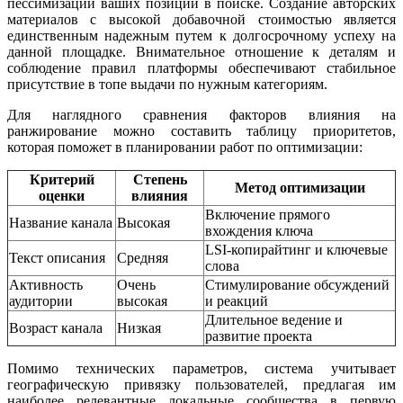
пессимизации ваших позиций в поиске. Создание авторских
материалов с высокой добавочной стоимостью является
единственным надежным путем к долгосрочному успеху на
данной площадке. Внимательное отношение к деталям и
соблюдение правил платформы обеспечивают стабильное
присутствие в топе выдачи по нужным категориям.
Для наглядного сравнения факторов влияния на
ранжирование можно составить таблицу приоритетов,
которая поможет в планировании работ по оптимизации:
Критерий
Степень
Метод оптимизации
оценки
влияния
Включение прямого
Название канала
Высокая
вхождения ключа
LSI-копирайтинг и ключевые
Текст описания
Средняя
слова
Активность
Очень
Стимулирование обсуждений
аудитории
высокая
и реакций
Длительное ведение и
Возраст канала
Низкая
развитие проекта
Помимо технических параметров, система учитывает
географическую привязку пользователей, предлагая им
наиболее релевантные локальные сообщества в первую