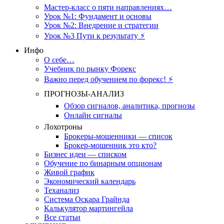
Мастер-класс о пяти направлениях…
Урок №1: Фундамент и основы
Урок №2: Внедрение и стратегии
Урок №3 Пути к результату ⚡️
Инфо
О себе…
Учебник по рынку Форекс
Важно перед обучением по форекс! ⚡
ПРОГНОЗЫ-АНАЛИЗ
Обзор сигналов, аналитика, прогнозы
Онлайн сигналы
Лохотроны
Брокеры-мошенники — список
Брокер-мошенник это кто?
Бизнес идеи — списком
Обучение по бинарным опционам
Живой график
Экономический календарь
Теханализ
Система Оскара Грайнда
Калькулятор мартингейла
Все статьи