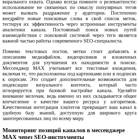
вирального охвата. Однако всегда помните о релевантности:
использование не связанных по смыслу популярных тегов
может вызвать раздражение у аудитории. Постепенно
внедряйте новые поисковые слова в свой список меток,
тестируя их эффективность через встроенные инструменты
аналитики канала. Постоянный поиск новых путей
взаимодействия с поисковой системой через теги является
важной частью работы современного SEO-специалиста.
Помимо текстовых постов, метки стоит добавлять к
описаниям медиафайлов, видеороликов и вложенных
документов для улучшения их находимости в поиске.
Мессенджер MAX учитывает все текстовые вхождения,
включая те, что расположены под картинками или в подписях
к опросам. Это создает дополнительные возможности для
индексации визуального контента, который часто
игнорируется при базовой настройке канала. Уделяйте
внимание мелочам, ведь именно из них складывается общее
впечатление о качестве вашего ресурса у алгоритмов.
Качественная интеграция хэштегов превращает ваш канал в
удобную базу знаний, доступную для широкого круга
заинтересованных лиц по всему миру.
Мониторинг позиций каналов в мессенджере
MAX через SEO-инструменты