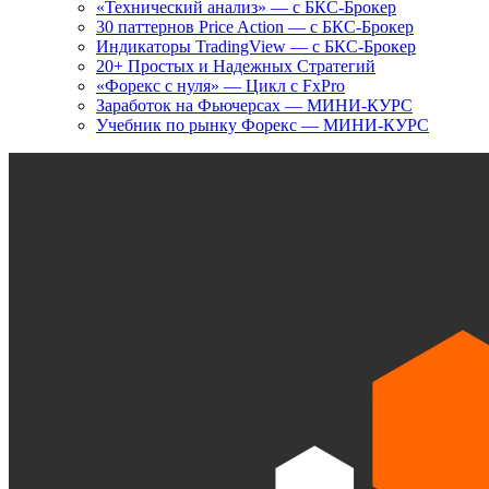
«Технический анализ» — с БКС-Брокер
30 паттернов Price Action — с БКС-Брокер
Индикаторы TradingView — с БКС-Брокер
20+ Простых и Надежных Стратегий
«Форекс с нуля» — Цикл с FxPro
Заработок на Фьючерсах — МИНИ-КУРС
Учебник по рынку Форекс — МИНИ-КУРС