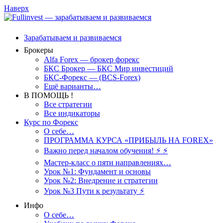
Наверх
Зарабатываем и развиваемся
Брокеры
Alfa Forex — брокер форекс
БКС Брокер — БКС Мир инвестиций
БКС-Форекс — (BCS-Forex)
Ещё варианты…
В ПОМОЩЬ !
Все стратегии
Все индикаторы
Курс по Форекс
О себе…
ПРОГРАММА КУРСА «ПРИБЫЛЬ НА FOREX»
Важно перед началом обучения! ⚡ ⚡
Мастер-класс о пяти направлениях…
Урок №1: Фундамент и основы
Урок №2: Внедрение и стратегии
Урок №3 Пути к результату ⚡️
Инфо
О себе…