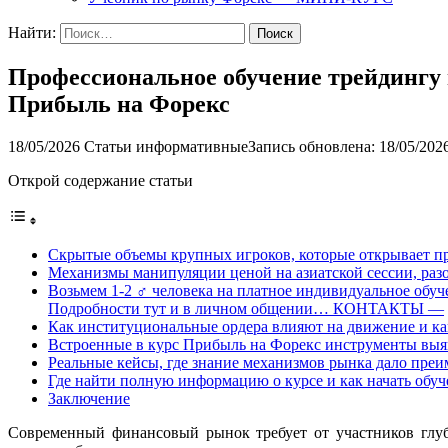
Найти:
Профессиональное обучение трейдингу 
Прибыль на Форекс
18/05/2026
Статьи информативные
Запись обновлена: 18/05/202
Открой содержание статьи
Скрытые объемы крупных игроков, которые открывает п
Механизмы манипуляции ценой на азиатской сессии, раз
Возьмем 1-2 ‍♂️ человека на платное индивидуальное обуч
Подробности тут и в личном общении… КОНТАКТЫ —
Как институциональные ордера влияют на движение и ка
Встроенные в курс Прибыль на Форекс инструменты вы
Реальные кейсы, где знание механизмов рынка дало пре
Где найти полную информацию о курсе и как начать обуч
Заключение
Современный финансовый рынок требует от участников глуб