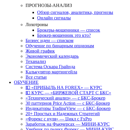
ПРОГНОЗЫ-АНАЛИЗ
Обзор сигналов, аналитика, прогнозы
Онлайн сигналы
Лохотроны
Брокеры-мошенники — список
Брокер-мошенник это кто?
Бизнес идеи — списком
Обучение по бинарным опционам
Живой график
Экономический календарь
Теханализ
Система Оскара Грайнда
Калькулятор мартингейла
Все статьи
ОБУЧЕНИЕ
💵 «ПРИБЫЛЬ НА FOREX» — КУРС
💵 КУРС — «БИРЖЕВОЙ СТАРТ С БКС»
«Технический анализ» — с БКС-Брокер
30 паттернов Price Action — с БКС-Брокер
Индикаторы TradingView — с БКС-Брокер
20+ Простых и Надежных Стратегий
«Форекс с нуля» — Цикл с FxPro
Заработок на Фьючерсах — МИНИ-КУРС
Учебник по рынку Форекс — МИНИ-КУРС