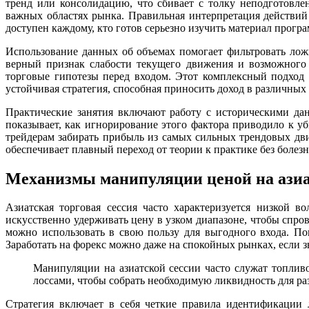
тренд или консолидацию, что сбивает с толку неподготовл
важных областях рынка. Правильная интерпретация действий 
доступен каждому, кто готов серьезно изучить материал прог
Использование данных об объемах помогает фильтровать ложн
верный признак слабости текущего движения и возможного с
торговые гипотезы перед входом. Этот комплексный подход 
устойчивая стратегия, способная приносить доход в различны
Практические занятия включают работу с историческими да
показывает, как игнорирование этого фактора приводило к 
трейдерам забирать прибыль из самых сильных трендовых дви
обеспечивает плавный переход от теории к практике без болез
Механизмы манипуляции ценой на азиат
Азиатская торговая сессия часто характеризуется низкой 
искусственно удерживать цену в узком диапазоне, чтобы спро
можно использовать в свою пользу для выгодного входа. По
Заработать на форекс можно даже на спокойных рынках, если 
Манипуляции на азиатской сессии часто служат топлив
лоссами, чтобы собрать необходимую ликвидность для ра
Стратегия включает в себя четкие правила идентификации