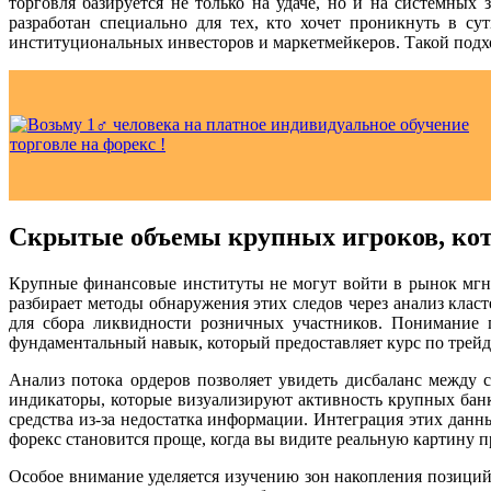
торговля базируется не только на удаче, но и на системны
разработан специально для тех, кто хочет проникнуть в с
институциональных инвесторов и маркетмейкеров. Такой подход
Скрытые объемы крупных игроков, кот
Крупные финансовые институты не могут войти в рынок мгно
разбирает методы обнаружения этих следов через анализ кла
для сбора ликвидности розничных участников. Понимание 
фундаментальный навык, который предоставляет курс по трейд
Анализ потока ордеров позволяет увидеть дисбаланс между 
индикаторы, которые визуализируют активность крупных банко
средства из-за недостатка информации. Интеграция этих данн
форекс становится проще, когда вы видите реальную картину 
Особое внимание уделяется изучению зон накопления позици