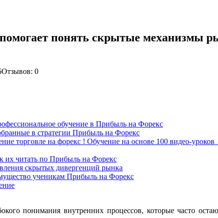
помогает понять скрытые механизмы ры
6
Отзывов: 0
рофессиональное обучение в Прибыль на Форекс
обранные в стратегии Прибыль на Форекс
ение торговле на форекс ! Обучение на основе 100 видео-уроков 
к их читать по Прибыль на Форекс
явления скрытых дивергенций рынка
имущество ученикам Прибыль на Форекс
ение
окого понимания внутренних процессов, которые часто остаю