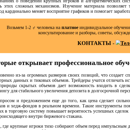
х знаниях о поведении крупных игроков и алгоритмических си
уть этих сложных механизмов. Изучение материала позволяет
 кардинально меняет восприятие графиков и помогает заработат
Возьмем 1-2 ‍♂️ человека на
платное
индивидуальное обучение
консультирование и разборы, советы, обсужд
КОНТАКТЫ -
орые открывает профессиональное обуч
венно из-за огромных размеров своих позиций, что создает сп
стерных данных и тиковых объемов. Трейдеры учатся отличать 
природы скрытых объемов дает возможность входить в сдел
ингу для стабильного увеличения депозита в долгосрочной перс
спросом и предложением еще до того, как цена сделает сильн
в и хедж-фондов в реальном времени. Такие инструменты помог
ых в торговую систему повышает вероятность успешных сделок и
происходящего внутри биржевого стакана.
й, где крупные игроки тихо собирают объем перед импульсным 