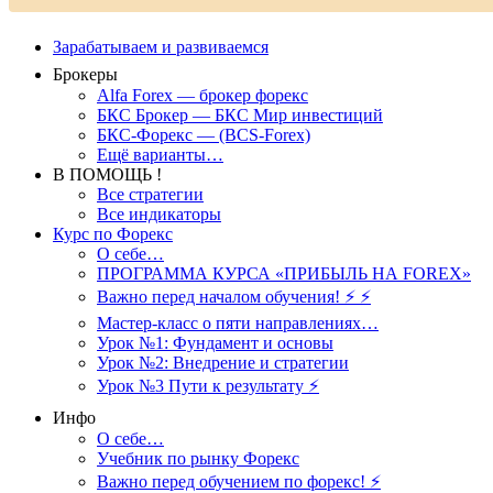
Зарабатываем и развиваемся
Брокеры
Alfa Forex — брокер форекс
БКС Брокер — БКС Мир инвестиций
БКС-Форекс — (BCS-Forex)
Ещё варианты…
В ПОМОЩЬ !
Все стратегии
Все индикаторы
Курс по Форекс
О себе…
ПРОГРАММА КУРСА «ПРИБЫЛЬ НА FOREX»
Важно перед началом обучения! ⚡ ⚡
Мастер-класс о пяти направлениях…
Урок №1: Фундамент и основы
Урок №2: Внедрение и стратегии
Урок №3 Пути к результату ⚡️
Инфо
О себе…
Учебник по рынку Форекс
Важно перед обучением по форекс! ⚡