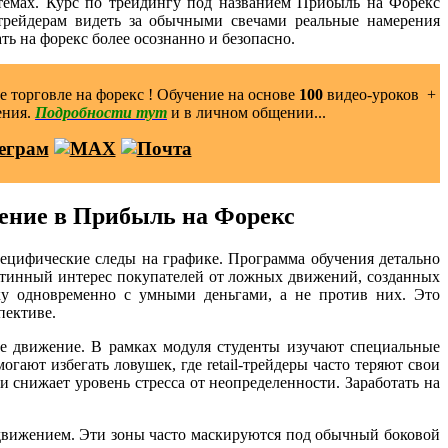
стемах. Курс по трейдингу под названием Прибыль на Форекс
 трейдерам видеть за обычными свечами реальные намерения
ь на форекс более осознанно и безопасно.
 торговле на форекс ! Обучение на основе
100
видео-уроков ️ +
ения.
Подробности тут
и в личном общении...
ение в Прибыль на Форекс
ецифические следы на графике. Программа обучения детально
истинный интерес покупателей от ложных движений, созданных
ку одновременно с умными деньгами, а не против них. Это
пективе.
ое движение. В рамках модуля студенты изучают специальные
ают избегать ловушек, где retail-трейдеры часто теряют свои
 снижает уровень стресса от неопределенности. Заработать на
движением. Эти зоны часто маскируются под обычный боковой