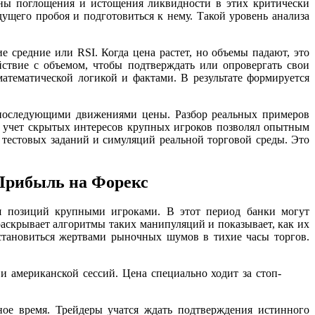
рны поглощения и истощения ликвидности в этих критически
ущего пробоя и подготовиться к нему. Такой уровень анализа
 средние или RSI. Когда цена растет, но объемы падают, это
йствие с объемом, чтобы подтверждать или опровергать свои
атематической логикой и фактами. В результате формируется
 последующими движениями цены. Разбор реальных примеров
, учет скрытых интересов крупных игроков позволял опытным
 тестовых заданий и симуляций реальной торговой среды. Это
 Прибыль на Форекс
ния позиций крупными игроками. В этот период банки могут
раскрывает алгоритмы таких манипуляций и показывает, как их
 становиться жертвами рыночных шумов в тихие часы торгов.
 американской сессий. Цена специально ходит за стоп-
ое время. Трейдеры учатся ждать подтверждения истинного