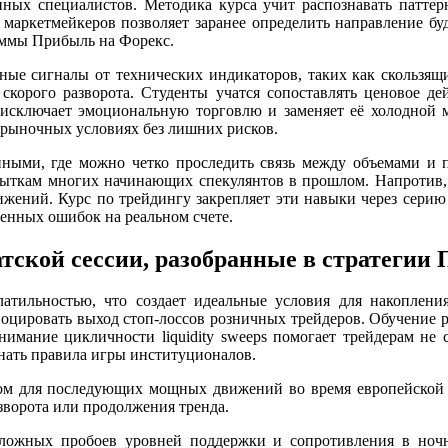
енных специалистов. Методика курса учит распознавать патте
маркетмейкеров позволяет заранее определить направление буд
раммы Прибыль на Форекс.
ые сигналы от технических индикаторов, таких как скользящие
корого разворота. Студенты учатся сопоставлять ценовое де
исключает эмоциональную торговлю и заменяет её холодной м
х рыночных условиях без лишних рисков.
нными, где можно четко проследить связь между объемами и
убыткам многих начинающих спекулянтов в прошлом. Напротив
жений. Курс по трейдингу закрепляет эти навыки через серию
ненных ошибок на реальном счете.
ской сессии, разобранные в стратегии
волатильностью, что создает идеальные условия для накопле
воцировать выход стоп-лоссов розничных трейдеров. Обучение 
нимание цикличности liquidity sweeps помогает трейдерам не
знать правила игры институционалов.
ом для последующих мощных движений во время европейской и
зворота или продолжения тренда.
 ложных пробоев уровней поддержки и сопротивления в ночн