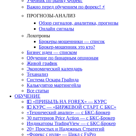
Учебник по рынку Форекс
Важно перед обучением по форекс! ⚡
ПРОГНОЗЫ-АНАЛИЗ
Обзор сигналов, аналитика, прогнозы
Онлайн сигналы
Лохотроны
Брокеры-мошенники — список
Брокер-мошенник это кто?
Бизнес идеи — списком
Обучение по бинарным опционам
Живой график
Экономический календарь
Теханализ
Система Оскара Грайнда
Калькулятор мартингейла
Все статьи
ОБУЧЕНИЕ
💵 «ПРИБЫЛЬ НА FOREX» — КУРС
💵 КУРС — «БИРЖЕВОЙ СТАРТ С БКС»
«Технический анализ» — с БКС-Брокер
30 паттернов Price Action — с БКС-Брокер
Индикаторы TradingView — с БКС-Брокер
20+ Простых и Надежных Стратегий
«Форекс с нуля» — Цикл с FxPro