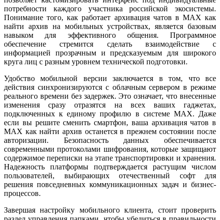
потребности каждого участника российской экосистемы.
Понимание того, как работает архивация чатов в MAX как
найти архив на мобильных устройствах, является базовым
навыком для эффективного общения. Программное
обеспечение стремится сделать взаимодействие с
информацией прозрачным и предсказуемым для широкого
круга лиц с разным уровнем технической подготовки.
Удобство мобильной версии заключается в том, что все
действия синхронизируются с облачным сервером в режиме
реального времени без задержек. Это означает, что внесенные
изменения сразу отразятся на всех ваших гаджетах,
подключенных к единому профилю в системе MAX. Даже
если вы решите сменить смартфон, ваша архивация чатов в
MAX как найти архив останется в прежнем состоянии после
авторизации. Безопасность данных обеспечивается
современными протоколами шифрования, которые защищают
содержимое переписки на этапе транспортировки и хранения.
Надежность платформы подтверждается растущим числом
пользователей, выбирающих отечественный софт для
решения повседневных коммуникационных задач и бизнес-
процессов.
Завершая настройку мобильного клиента, стоит проверить
раздел управления папками, чтобы убедиться в правильности