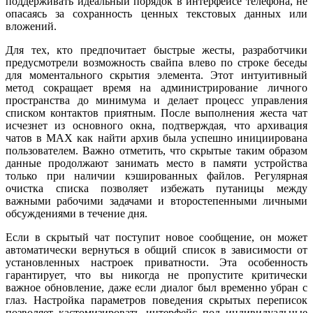
поддерживать идеальный порядок в интерфейсе телефона, не
опасаясь за сохранность ценных текстовых данных или
вложений.
Для тех, кто предпочитает быстрые жесты, разработчики
предусмотрели возможность свайпа влево по строке беседы
для моментального скрытия элемента. Этот интуитивный
метод сокращает время на администрирование личного
пространства до минимума и делает процесс управления
списком контактов приятным. После выполнения жеста чат
исчезнет из основного окна, подтверждая, что архивация
чатов в MAX как найти архив была успешно инициирована
пользователем. Важно отметить, что скрытые таким образом
данные продолжают занимать место в памяти устройства
только при наличии кэшированных файлов. Регулярная
очистка списка позволяет избежать путаницы между
важными рабочими задачами и второстепенными личными
обсуждениями в течение дня.
Если в скрытый чат поступит новое сообщение, он может
автоматически вернуться в общий список в зависимости от
установленных настроек приватности. Эта особенность
гарантирует, что вы никогда не пропустите критически
важное обновление, даже если диалог был временно убран с
глаз. Настройка параметров поведения скрытых переписок
позволяет кастомизировать интерфейс под индивидуальные