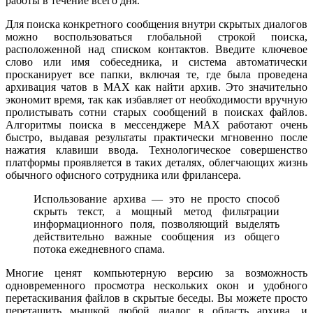
работы в течение всего дня.
Для поиска конкретного сообщения внутри скрытых диалогов
можно воспользоваться глобальной строкой поиска,
расположенной над списком контактов. Введите ключевое
слово или имя собеседника, и система автоматически
просканирует все папки, включая те, где была проведена
архивация чатов в MAX как найти архив. Это значительно
экономит время, так как избавляет от необходимости вручную
пролистывать сотни старых сообщений в поисках файлов.
Алгоритмы поиска в мессенджере MAX работают очень
быстро, выдавая результаты практически мгновенно после
нажатия клавиши ввода. Технологическое совершенство
платформы проявляется в таких деталях, облегчающих жизнь
обычного офисного сотрудника или фрилансера.
Использование архива — это не просто способ
скрыть текст, а мощный метод фильтрации
информационного поля, позволяющий выделять
действительно важные сообщения из общего
потока ежедневного спама.
Многие ценят компьютерную версию за возможность
одновременного просмотра нескольких окон и удобного
перетаскивания файлов в скрытые беседы. Вы можете просто
перетащить мышкой любой диалог в область архива, и