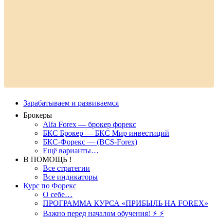
Зарабатываем и развиваемся
Брокеры
Alfa Forex — брокер форекс
БКС Брокер — БКС Мир инвестиций
БКС-Форекс — (BCS-Forex)
Ещё варианты…
В ПОМОЩЬ !
Все стратегии
Все индикаторы
Курс по Форекс
О себе…
ПРОГРАММА КУРСА «ПРИБЫЛЬ НА FOREX»
Важно перед началом обучения! ⚡ ⚡