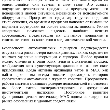
одном девайсе, они вступят в силу везде. Это создает
ощущение целостности продукта и предсказуемости его
поведения в любой ситуации, независимо от используемого
оборудования. Программная среда адаптируется под ваш
стиль общения, со временем предлагая наиболее оптимальные
варианты сортировки на основе анализа активности. Умные
алгоритмы помогают выделять наиболее ценных
собеседников, предотвращая их случайное попадание в
список неактивных контактов в ходе автоматической чистки.
Безопасность автоматических сценариев подтверждается
отсутствием риска потери важных данных, так как скрытие не
означает удаление информации с серверов. Любое правило
можно отменить в один клик, вернув привычный порядок
отображения всех существующих диалогов в главном окне
приложения. Когда активна архивация чатов в MAX как
найти архив, вы всегда можете просмотреть историю
срабатываний автоматики в журнале событий. Прозрачность
работы системы повышает доверие пользователей и позволяет
им более смело экспериментировать с доступными
инструментами настройки. Постоянное развитие
функционала делает мессенджер MAX одним из лидеров на
рынке безопасных и удобных средств связи.