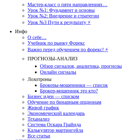
Мастер-класс о пяти направлениях…
Урок №1: Фундамент и основы
Урок №2: Внедрение и стратегии
Урок №3 Пути к результату ⚡️
Инфо
О себе…
Учебник по рынку Форекс
Важно перед обучением по форекс! ⚡
ПРОГНОЗЫ-АНАЛИЗ
Обзор сигналов, аналитика, прогнозы
Онлайн сигналы
Лохотроны
Брокеры-мошенники — список
Брокер-мошенник это кто?
Бизнес идеи — списком
Обучение по бинарным опционам
Живой график
Экономический календарь
Теханализ
Система Оскара Грайнда
Калькулятор мартингейла
Все статьи