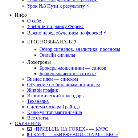
Урок №3 Пути к результату ⚡️
Инфо
О себе…
Учебник по рынку Форекс
Важно перед обучением по форекс! ⚡
ПРОГНОЗЫ-АНАЛИЗ
Обзор сигналов, аналитика, прогнозы
Онлайн сигналы
Лохотроны
Брокеры-мошенники — список
Брокер-мошенник это кто?
Бизнес идеи — списком
Обучение по бинарным опционам
Живой график
Экономический календарь
Теханализ
Система Оскара Грайнда
Калькулятор мартингейла
Все статьи
ОБУЧЕНИЕ
💵 «ПРИБЫЛЬ НА FOREX» — КУРС
💵 КУРС — «БИРЖЕВОЙ СТАРТ С БКС»