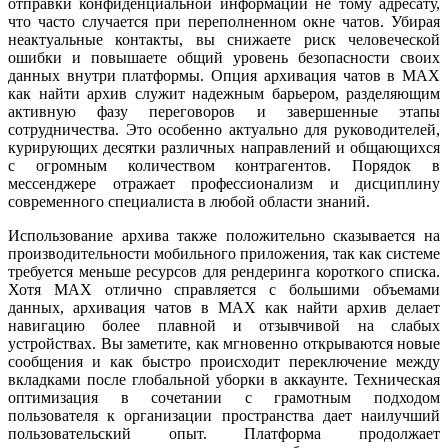
отправки конфиденциальной информации не тому адресату,
что часто случается при переполненном окне чатов. Убирая
неактуальные контакты, вы снижаете риск человеческой
ошибки и повышаете общий уровень безопасности своих
данных внутри платформы. Опция архивация чатов в MAX
как найти архив служит надежным барьером, разделяющим
активную фазу переговоров и завершенные этапы
сотрудничества. Это особенно актуально для руководителей,
курирующих десятки различных направлений и общающихся
с огромным количеством контрагентов. Порядок в
мессенджере отражает профессионализм и дисциплину
современного специалиста в любой области знаний.
Использование архива также положительно сказывается на
производительности мобильного приложения, так как системе
требуется меньше ресурсов для рендеринга короткого списка.
Хотя MAX отлично справляется с большими объемами
данных, архивация чатов в MAX как найти архив делает
навигацию более плавной и отзывчивой на слабых
устройствах. Вы заметите, как мгновенно открываются новые
сообщения и как быстро происходит переключение между
вкладками после глобальной уборки в аккаунте. Техническая
оптимизация в сочетании с грамотным подходом
пользователя к организации пространства дает наилучший
пользовательский опыт. Платформа продолжает