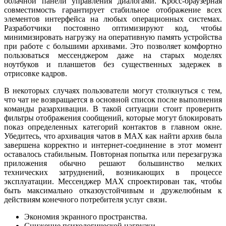
облачной панели управления диалогами. Кросс-браузерная
совместимость гарантирует стабильное отображение всех
элементов интерфейса на любых операционных системах.
Разработчики постоянно оптимизируют код, чтобы
минимизировать нагрузку на оперативную память устройства
при работе с большими архивами. Это позволяет комфортно
пользоваться мессенджером даже на старых моделях
ноутбуков и планшетов без существенных задержек в
отрисовке кадров.
В некоторых случаях пользователи могут столкнуться с тем,
что чат не возвращается в основной список после выполнения
команды разархивации. В такой ситуации стоит проверить
фильтры отображения сообщений, которые могут блокировать
показ определенных категорий контактов в главном окне.
Убедитесь, что архивация чатов в MAX как найти архив была
завершена корректно и интернет-соединение в этот момент
оставалось стабильным. Повторная попытка или перезагрузка
приложения обычно решают большинство мелких
технических затруднений, возникающих в процессе
эксплуатации. Мессенджер MAX спроектирован так, чтобы
быть максимально отказоустойчивым и дружелюбным к
действиям конечного потребителя услуг связи.
Экономия экранного пространства.
Снижение психологической нагрузки.