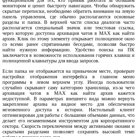
функционалом для тех, кто привык работать за большим
монитором и ценит быстроту навигации. Чтобы обнаружить
скрытые переписки, необходимо обратить внимание на левую
панель управления, где обычно располагаются основные
разделы и папки. В верхней части списка диалогов часто
располагается специальный значок или текстовая ссылка,
через которую доступна архивация чатов в MAX как найти
архив. Клик по этому элементу открывает полноценное окно
со всеми ранее спрятанными беседами, позволяя быстро
найти нужную информацию. Удобство поиска на ПК
заключается в возможности использования горячих клавиш и
полноценной клавиатуры для ввода запросов.
Если папка не отображается на привычном месте, проверьте
настройки отображения интерфейса в главном меню
программы в левом верхнем углу. Иногда пользователи
случайно скрывают саму категорию хранилища, из-за чего
архивация чатов в MAX как найти архив кажется
недоступной. В параметрах внешнего вида можно вернуть
закрепление архива на видное место для обеспечения
мгновенного доступа к истории. Настольный клиент
оптимизирован для работы с большими объемами данных, что
делает его незаменимым инструментом для корпоративного
сектора. Скорость переключения между активными окнами и
скрытыми разделами позволяет сохранять высокий темп