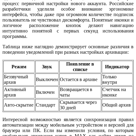
процесс первичной настройки нового аккаунта. Российские
разработчики уделили особое внимание эргономике
интерфейса, чтобы даже при огромном количестве подписок
пользователь не чувствовал дискомфорта. Понятные иконки и
логичное расположение кнопок делают навигацию
интуитивно понятной с первых секунд использования
программы.
Таблица ниже наглядно демонстрирует основные различия в
поведении уведомлений при разных настройках архивации:
Появление в
Режим
Звук
Индикатор
списке
Беззвучный
Только
Выключен
Остается в архиве
архив
внутри
Активный
Возвращается в
Счетчик на
Включен
архив
чаты
иконке
Скрывается через
Авто-скрытие
Стандарт
Общий архив
30 дней
Интересной возможностью является синхронизация правил
автоматизации между мобильным устройством и версией для
браузера или ПК. Если вы изменили условия, по которым
срабатывает архивация чатов в MAX как найти архив на