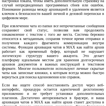
настройки бэкапа, чтобы иметь дополнительную страховку на
случай непредвиденных программных сбоев или ошибок.
Понимание разницы между архивацией и удалением является
ключом к безопасности вашей личной и деловой переписки в
цифровом мире.
При извлечении чата из папки все непрочитанные сообщения
сохраняют свой статус, позволяя вам продолжить
ознакомление с текстом с того же места. Система бережно
относится к метаданным, сохраняя точное время отправки и
получения каждого фрагмента коммуникации внутри
системы. Функция архивация чатов в MAX как найти архив
работает как временный буфер, который не нарушает
логическую структуру вашего аккаунта. Это делает
платформу идеальным местом для хранения долгосрочных
архивов документов и важных инструкций в текстовом
формате. Многие пользователи используют личные скрытые
чаты как записные книжки, к которым всегда можно быстро
вернуться для поиска вдохновения или справок.
Если вы ищете способ восстановить доступ через веб-
интерфейс, процедура остается идентичной десктопному
приложению и не требует установки дополнительных
плагинов. Достаточно авторизоваться в браузере, и ваша
архивация чатов в MAX как найти архив станет доступна в