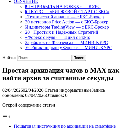
ОБУЧЕНИЕ
💵 «ПРИБЫЛЬ НА FOREX» — КУРС
💵 КУРС — «БИРЖЕВОЙ СТАРТ С БКС»
«Технический анализ» — с БКС-Брокер
30 паттернов Price Action — с БКС-Брокер
Индикаторы TradingView — с БКС-Брокер
20+ Простых и Надежных Стратегий
«Форекс с нуля» — Цикл с FxPro
Заработок на Фьючерсах — МИНИ-КУРС
Учебник по рынку Форекс — МИНИ-КУРС
Найти:
Простая архивация чатов в MAX как
найти архив за считанные секунды
02/04/2026
02/04/2026
Статьи информативные
Запись
обновлена: 02/04/2026
Отзывов: 0
Открой содержание статьи
Пошаговая инструкция по архивации на смартфоне