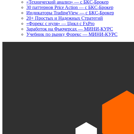
«Технический анализ» — с БКС-Брокер
30 паттернов Price Action — с БКС-Брокер
Индикаторы TradingView — с БКС-Брокер
20+ Простых и Надежных Стратегий
«Форекс с нуля» — Цикл с FxPro
Заработок на Фьючерсах — МИНИ-КУРС
Учебник по рынку Форекс — МИНИ-КУРС