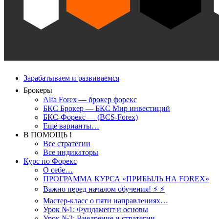
Зарабатываем и развиваемся
Брокеры
Alfa Forex — брокер форекс
БКС Брокер — БКС Мир инвестиций
БКС-Форекс — (BCS-Forex)
Ещё варианты…
В ПОМОЩЬ !
Все стратегии
Все индикаторы
Курс по Форекс
О себе…
ПРОГРАММА КУРСА «ПРИБЫЛЬ НА FOREX»
Важно перед началом обучения! ⚡ ⚡
Мастер-класс о пяти направлениях…
Урок №1: Фундамент и основы
Урок №2: Внедрение и стратегии