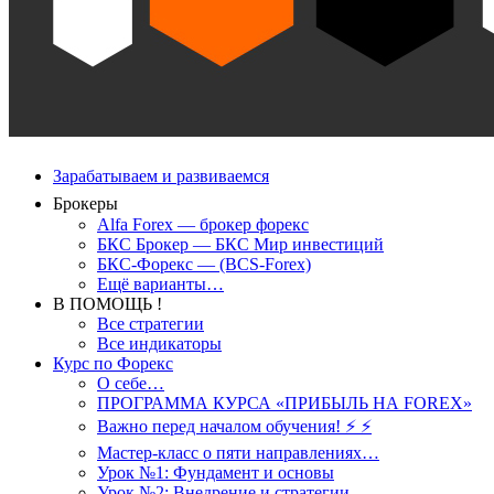
Зарабатываем и развиваемся
Брокеры
Alfa Forex — брокер форекс
БКС Брокер — БКС Мир инвестиций
БКС-Форекс — (BCS-Forex)
Ещё варианты…
В ПОМОЩЬ !
Все стратегии
Все индикаторы
Курс по Форекс
О себе…
ПРОГРАММА КУРСА «ПРИБЫЛЬ НА FOREX»
Важно перед началом обучения! ⚡ ⚡
Мастер-класс о пяти направлениях…
Урок №1: Фундамент и основы
Урок №2: Внедрение и стратегии