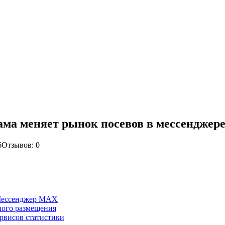
ама меняет рынок посевов в мессенджер
6
Отзывов: 0
 Мессенджер MAX
сного размещения
рвисов статистики