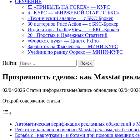
ОБУЧЕНИЕ
💵 «ПРИБЫЛЬ НА FOREX» — КУРС
💵 КУРС — «БИРЖЕВОЙ СТАРТ С БКС»
«Технический анализ» — с БКС-Брокер
30 паттернов Price Action — с БКС-Брокер
Индикаторы TradingView — с БКС-Брокер
20+ Простых и Надежных Стратегий
«Форекс с нуля» — Цикл с FxPro
Заработок на Фьючерсах — МИНИ-КУРС
Учебник по рынку Форекс — МИНИ-КУРС
Найти:
Прозрачность сделок: как Maxstat рекл
02/04/2026
Статьи информативные
Запись обновлена: 02/04/202
Открой содержание статьи
Автоматическая верификация рекламных объявлений в
Рейтинги каналов по версии Maxstat реклама для безопа
Борьба с «накрутками» и ботами при помощи внешних се