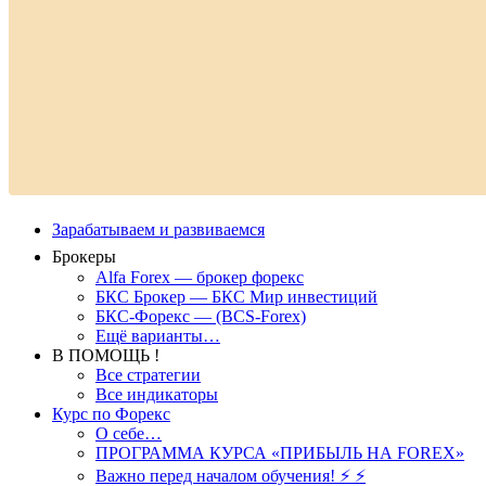
Зарабатываем и развиваемся
Брокеры
Alfa Forex — брокер форекс
БКС Брокер — БКС Мир инвестиций
БКС-Форекс — (BCS-Forex)
Ещё варианты…
В ПОМОЩЬ !
Все стратегии
Все индикаторы
Курс по Форекс
О себе…
ПРОГРАММА КУРСА «ПРИБЫЛЬ НА FOREX»
Важно перед началом обучения! ⚡ ⚡