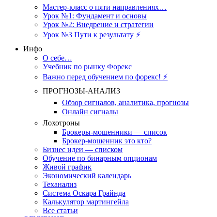
Мастер-класс о пяти направлениях…
Урок №1: Фундамент и основы
Урок №2: Внедрение и стратегии
Урок №3 Пути к результату ⚡️
Инфо
О себе…
Учебник по рынку Форекс
Важно перед обучением по форекс! ⚡
ПРОГНОЗЫ-АНАЛИЗ
Обзор сигналов, аналитика, прогнозы
Онлайн сигналы
Лохотроны
Брокеры-мошенники — список
Брокер-мошенник это кто?
Бизнес идеи — списком
Обучение по бинарным опционам
Живой график
Экономический календарь
Теханализ
Система Оскара Грайнда
Калькулятор мартингейла
Все статьи