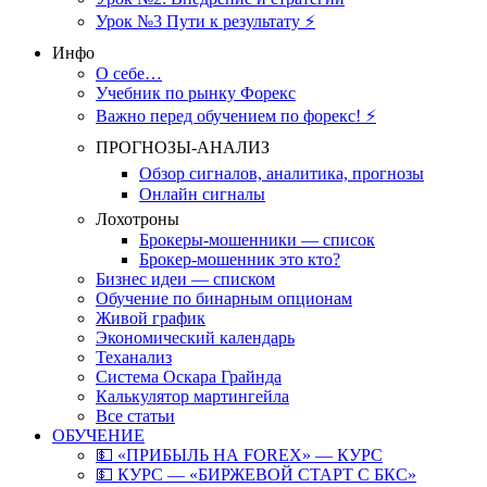
Урок №3 Пути к результату ⚡️
Инфо
О себе…
Учебник по рынку Форекс
Важно перед обучением по форекс! ⚡
ПРОГНОЗЫ-АНАЛИЗ
Обзор сигналов, аналитика, прогнозы
Онлайн сигналы
Лохотроны
Брокеры-мошенники — список
Брокер-мошенник это кто?
Бизнес идеи — списком
Обучение по бинарным опционам
Живой график
Экономический календарь
Теханализ
Система Оскара Грайнда
Калькулятор мартингейла
Все статьи
ОБУЧЕНИЕ
💵 «ПРИБЫЛЬ НА FOREX» — КУРС
💵 КУРС — «БИРЖЕВОЙ СТАРТ С БКС»