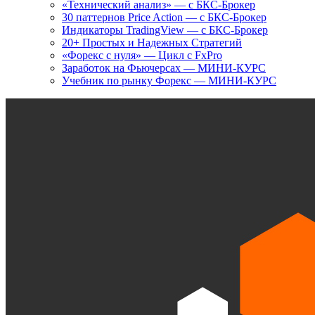
«Технический анализ» — с БКС-Брокер
30 паттернов Price Action — с БКС-Брокер
Индикаторы TradingView — с БКС-Брокер
20+ Простых и Надежных Стратегий
«Форекс с нуля» — Цикл с FxPro
Заработок на Фьючерсах — МИНИ-КУРС
Учебник по рынку Форекс — МИНИ-КУРС