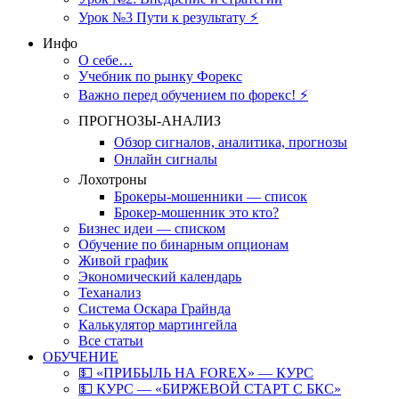
Урок №3 Пути к результату ⚡️
Инфо
О себе…
Учебник по рынку Форекс
Важно перед обучением по форекс! ⚡
ПРОГНОЗЫ-АНАЛИЗ
Обзор сигналов, аналитика, прогнозы
Онлайн сигналы
Лохотроны
Брокеры-мошенники — список
Брокер-мошенник это кто?
Бизнес идеи — списком
Обучение по бинарным опционам
Живой график
Экономический календарь
Теханализ
Система Оскара Грайнда
Калькулятор мартингейла
Все статьи
ОБУЧЕНИЕ
💵 «ПРИБЫЛЬ НА FOREX» — КУРС
💵 КУРС — «БИРЖЕВОЙ СТАРТ С БКС»