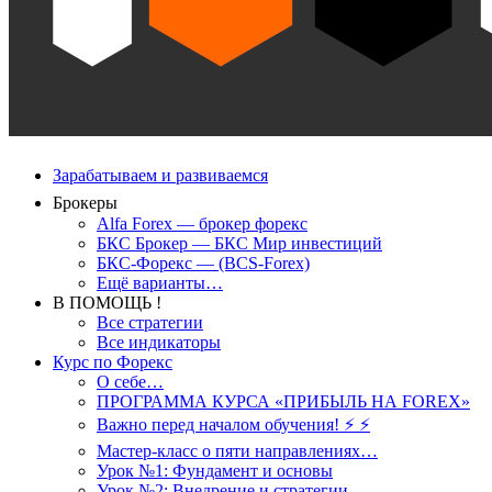
Зарабатываем и развиваемся
Брокеры
Alfa Forex — брокер форекс
БКС Брокер — БКС Мир инвестиций
БКС-Форекс — (BCS-Forex)
Ещё варианты…
В ПОМОЩЬ !
Все стратегии
Все индикаторы
Курс по Форекс
О себе…
ПРОГРАММА КУРСА «ПРИБЫЛЬ НА FOREX»
Важно перед началом обучения! ⚡ ⚡
Мастер-класс о пяти направлениях…
Урок №1: Фундамент и основы
Урок №2: Внедрение и стратегии