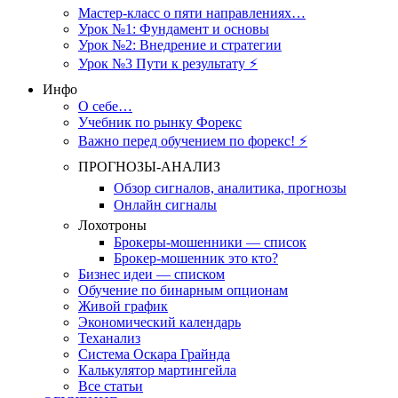
Мастер-класс о пяти направлениях…
Урок №1: Фундамент и основы
Урок №2: Внедрение и стратегии
Урок №3 Пути к результату ⚡️
Инфо
О себе…
Учебник по рынку Форекс
Важно перед обучением по форекс! ⚡
ПРОГНОЗЫ-АНАЛИЗ
Обзор сигналов, аналитика, прогнозы
Онлайн сигналы
Лохотроны
Брокеры-мошенники — список
Брокер-мошенник это кто?
Бизнес идеи — списком
Обучение по бинарным опционам
Живой график
Экономический календарь
Теханализ
Система Оскара Грайнда
Калькулятор мартингейла
Все статьи