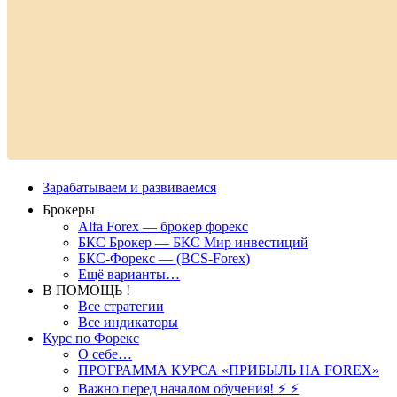
Зарабатываем и развиваемся
Брокеры
Alfa Forex — брокер форекс
БКС Брокер — БКС Мир инвестиций
БКС-Форекс — (BCS-Forex)
Ещё варианты…
В ПОМОЩЬ !
Все стратегии
Все индикаторы
Курс по Форекс
О себе…
ПРОГРАММА КУРСА «ПРИБЫЛЬ НА FOREX»
Важно перед началом обучения! ⚡ ⚡