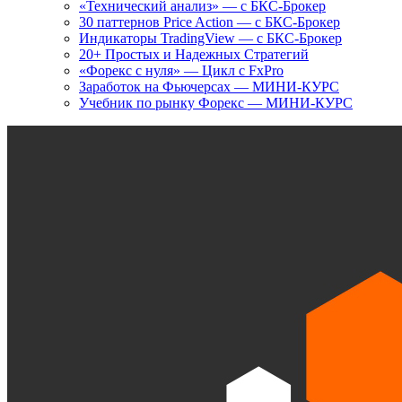
«Технический анализ» — с БКС-Брокер
30 паттернов Price Action — с БКС-Брокер
Индикаторы TradingView — с БКС-Брокер
20+ Простых и Надежных Стратегий
«Форекс с нуля» — Цикл с FxPro
Заработок на Фьючерсах — МИНИ-КУРС
Учебник по рынку Форекс — МИНИ-КУРС