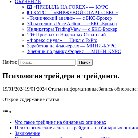
ОБУЧЕНИЕ
💵 «ПРИБЫЛЬ НА FOREX» — КУРС
💵 КУРС — «БИРЖЕВОЙ СТАРТ С БКС»
«Технический анализ» — с БКС-Брокер
30 паттернов Price Action — с БКС-Брокер
Индикаторы TradingView — с БКС-Брокер
20+ Простых и Надежных Стратегий
«Форекс с нуля» — Цикл с FxPro
Заработок на Фьючерсах — МИНИ-КУРС
Учебник по рынку Форекс — МИНИ-КУРС
Найти:
Психология трейдера и трейдинга.
19/01/2024
19/01/2024
Статьи информативные
Запись обновлена:
Открой содержание статьи
Что такое трейдинг на бинарных опционах
Психологические аспекты трейдинга на бинарных опцио
Заключение