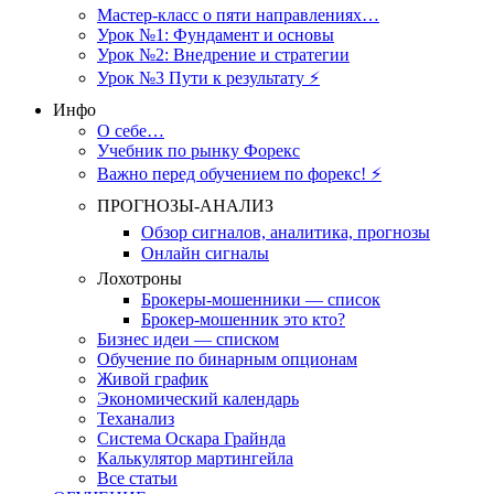
Мастер-класс о пяти направлениях…
Урок №1: Фундамент и основы
Урок №2: Внедрение и стратегии
Урок №3 Пути к результату ⚡️
Инфо
О себе…
Учебник по рынку Форекс
Важно перед обучением по форекс! ⚡
ПРОГНОЗЫ-АНАЛИЗ
Обзор сигналов, аналитика, прогнозы
Онлайн сигналы
Лохотроны
Брокеры-мошенники — список
Брокер-мошенник это кто?
Бизнес идеи — списком
Обучение по бинарным опционам
Живой график
Экономический календарь
Теханализ
Система Оскара Грайнда
Калькулятор мартингейла
Все статьи