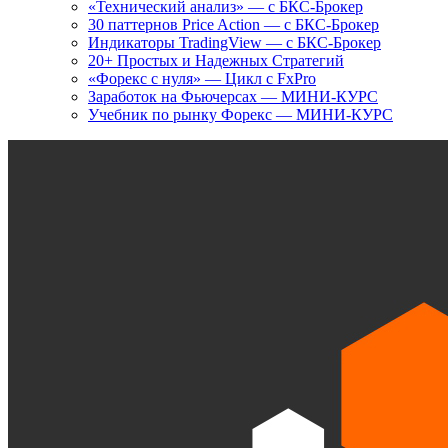
«Технический анализ» — с БКС-Брокер
30 паттернов Price Action — с БКС-Брокер
Индикаторы TradingView — с БКС-Брокер
20+ Простых и Надежных Стратегий
«Форекс с нуля» — Цикл с FxPro
Заработок на Фьючерсах — МИНИ-КУРС
Учебник по рынку Форекс — МИНИ-КУРС