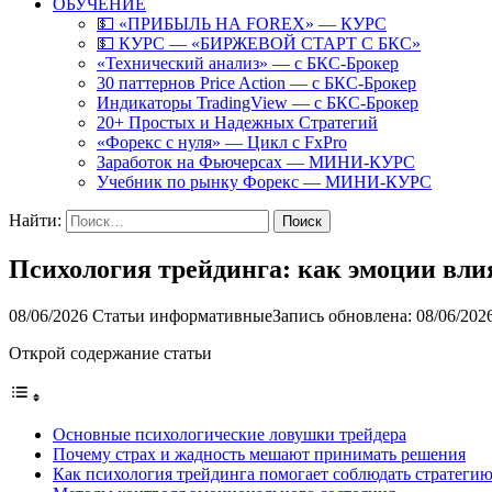
ОБУЧЕНИЕ
💵 «ПРИБЫЛЬ НА FOREX» — КУРС
💵 КУРС — «БИРЖЕВОЙ СТАРТ С БКС»
«Технический анализ» — с БКС-Брокер
30 паттернов Price Action — с БКС-Брокер
Индикаторы TradingView — с БКС-Брокер
20+ Простых и Надежных Стратегий
«Форекс с нуля» — Цикл с FxPro
Заработок на Фьючерсах — МИНИ-КУРС
Учебник по рынку Форекс — МИНИ-КУРС
Найти:
Психология трейдинга: как эмоции вл
08/06/2026
Статьи информативные
Запись обновлена: 08/06/202
Открой содержание статьи
Основные психологические ловушки трейдера
Почему страх и жадность мешают принимать решения
Как психология трейдинга помогает соблюдать стратеги