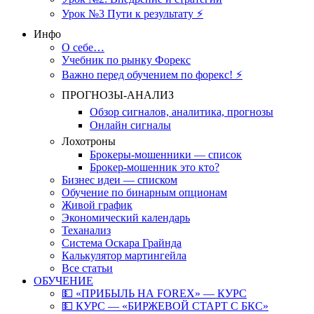
Урок №3 Пути к результату ⚡️
Инфо
О себе…
Учебник по рынку Форекс
Важно перед обучением по форекс! ⚡
ПРОГНОЗЫ-АНАЛИЗ
Обзор сигналов, аналитика, прогнозы
Онлайн сигналы
Лохотроны
Брокеры-мошенники — список
Брокер-мошенник это кто?
Бизнес идеи — списком
Обучение по бинарным опционам
Живой график
Экономический календарь
Теханализ
Система Оскара Грайнда
Калькулятор мартингейла
Все статьи
ОБУЧЕНИЕ
💵 «ПРИБЫЛЬ НА FOREX» — КУРС
💵 КУРС — «БИРЖЕВОЙ СТАРТ С БКС»