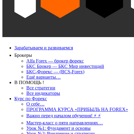
Зарабатываем и развиваемся
Брокеры
Alfa Forex — брокер форекс
БКС Брокер — БКС Мир инвестиций
БКС-Форекс — (BCS-Forex)
Ещё варианты…
В ПОМОЩЬ !
Все стратегии
Все индикаторы
Курс по Форекс
О себе…
ПРОГРАММА КУРСА «ПРИБЫЛЬ НА FOREX»
Важно перед началом обучения! ⚡ ⚡
Мастер-класс о пяти направлениях…
Урок №1: Фундамент и основы
Урок №2: Внедрение и стратегии