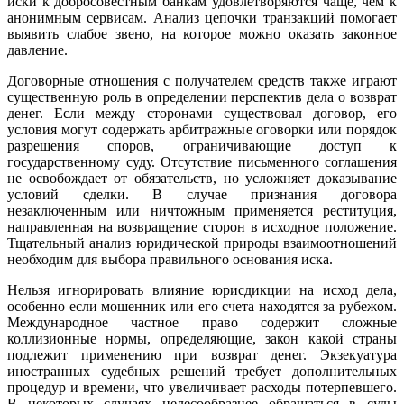
иски к добросовестным банкам удовлетворяются чаще, чем к
анонимным сервисам. Анализ цепочки транзакций помогает
выявить слабое звено, на которое можно оказать законное
давление.
Договорные отношения с получателем средств также играют
существенную роль в определении перспектив дела о возврат
денег. Если между сторонами существовал договор, его
условия могут содержать арбитражные оговорки или порядок
разрешения споров, ограничивающие доступ к
государственному суду. Отсутствие письменного соглашения
не освобождает от обязательств, но усложняет доказывание
условий сделки. В случае признания договора
незаключенным или ничтожным применяется реституция,
направленная на возвращение сторон в исходное положение.
Тщательный анализ юридической природы взаимоотношений
необходим для выбора правильного основания иска.
Нельзя игнорировать влияние юрисдикции на исход дела,
особенно если мошенник или его счета находятся за рубежом.
Международное частное право содержит сложные
коллизионные нормы, определяющие, закон какой страны
подлежит применению при возврат денег. Экзекуатура
иностранных судебных решений требует дополнительных
процедур и времени, что увеличивает расходы потерпевшего.
В некоторых случаях целесообразнее обращаться в суды