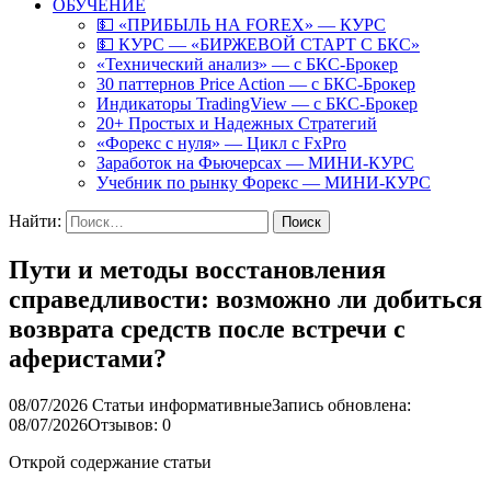
ОБУЧЕНИЕ
💵 «ПРИБЫЛЬ НА FOREX» — КУРС
💵 КУРС — «БИРЖЕВОЙ СТАРТ С БКС»
«Технический анализ» — с БКС-Брокер
30 паттернов Price Action — с БКС-Брокер
Индикаторы TradingView — с БКС-Брокер
20+ Простых и Надежных Стратегий
«Форекс с нуля» — Цикл с FxPro
Заработок на Фьючерсах — МИНИ-КУРС
Учебник по рынку Форекс — МИНИ-КУРС
Найти:
Пути и методы восстановления
справедливости: возможно ли добиться
возврата средств после встречи с
аферистами?
08/07/2026
Статьи информативные
Запись обновлена:
08/07/2026
Отзывов: 0
Открой содержание статьи