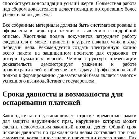
способствует консолидации усилий жертв. Совместная работа
над сбором доказательств делает позицию потерпевших более
убедительной для суда.
Все собранные материалы должны быть систематизированы и
оформлены в виде приложения к заявлению с подробной
описью. Хаотичная подача документов затрудняет работу
следователя и может привести к утрате важных улик в ходе
передачи дела. Рекомендуется создать электронную копию
всего пакета на защищенном носителе для страховки от
потери бумажных версий. Четкая структура презентации
доказательств демонстрирует уважение к работе
правоохранителей и облегчает им задачу. Профессиональный
подход к формированию доказательной базы является залогом
успешного взаимодействия с государством.
Сроки давности и возможности для
оспаривания платежей
Законодательство устанавливает строгие временные рамки
для защиты нарушенных прав, нарушение которых может
сделать невозможным законный возврат денег. Общий срок
исковой давности по гражданским делам составляет три года
с момента, когда лицо узнало о нарушении своего права. Для