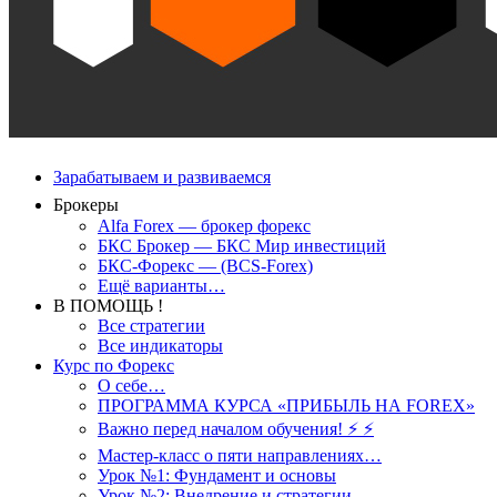
Зарабатываем и развиваемся
Брокеры
Alfa Forex — брокер форекс
БКС Брокер — БКС Мир инвестиций
БКС-Форекс — (BCS-Forex)
Ещё варианты…
В ПОМОЩЬ !
Все стратегии
Все индикаторы
Курс по Форекс
О себе…
ПРОГРАММА КУРСА «ПРИБЫЛЬ НА FOREX»
Важно перед началом обучения! ⚡ ⚡
Мастер-класс о пяти направлениях…
Урок №1: Фундамент и основы
Урок №2: Внедрение и стратегии