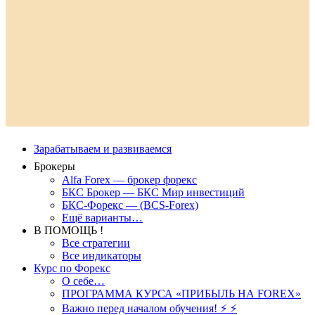
Зарабатываем и развиваемся
Брокеры
Alfa Forex — брокер форекс
БКС Брокер — БКС Мир инвестиций
БКС-Форекс — (BCS-Forex)
Ещё варианты…
В ПОМОЩЬ !
Все стратегии
Все индикаторы
Курс по Форекс
О себе…
ПРОГРАММА КУРСА «ПРИБЫЛЬ НА FOREX»
Важно перед началом обучения! ⚡ ⚡