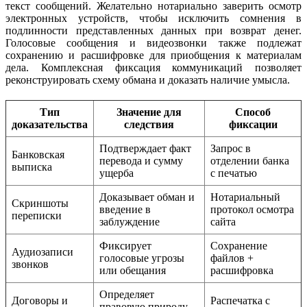
текст сообщений. Желательно нотариально заверить осмотр
электронных устройств, чтобы исключить сомнения в
подлинности представленных данных при возврат денег.
Голосовые сообщения и видеозвонки также подлежат
сохранению и расшифровке для приобщения к материалам
дела. Комплексная фиксация коммуникаций позволяет
реконструировать схему обмана и доказать наличие умысла.
Тип
Значение для
Способ
доказательства
следствия
фиксации
Подтверждает факт
Запрос в
Банковская
перевода и сумму
отделении банка
выписка
ущерба
с печатью
Доказывает обман и
Нотариальный
Скриншоты
введение в
протокол осмотра
переписки
заблуждение
сайта
Фиксирует
Сохранение
Аудиозаписи
голосовые угрозы
файлов +
звонков
или обещания
расшифровка
Определяет
Договоры и
Распечатка с
правовую природу