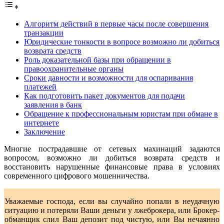
Алгоритм действий в первые часы после совершения
транзакции
Юридические тонкости в вопросе возможно ли добиться
возврата средств
Роль доказательной базы при обращении в
правоохранительные органы
Сроки давности и возможности для оспаривания
платежей
Как подготовить пакет документов для подачи
заявления в банк
Обращение к профессиональным юристам при обмане в
интернете
Заключение
Многие пострадавшие от сетевых махинаций задаются
вопросом, возможно ли добиться возврата средств и
восстановить нарушенные финансовые права в условиях
современного цифрового мошенничества.
Уважаемые господа, если вы случайно попали в неудачную
ситуацию и потеряли Ваши деньги у лжеброкера, или Брокер-
обманщик слил Ваш депозит под чистую, или Вы нечаянно