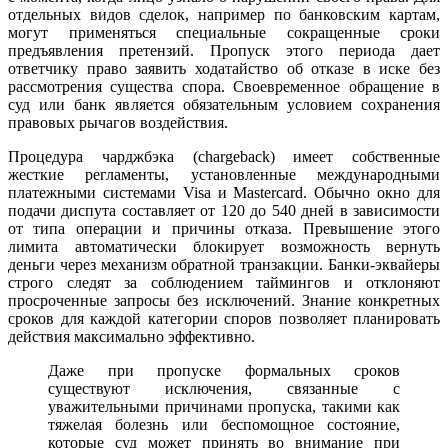
отдельных видов сделок, например по банковским картам,
могут применяться специальные сокращенные сроки
предъявления претензий. Пропуск этого периода дает
ответчику право заявить ходатайство об отказе в иске без
рассмотрения существа спора. Своевременное обращение в
суд или банк является обязательным условием сохранения
правовых рычагов воздействия.
Процедура чарджбэка (chargeback) имеет собственные
жесткие регламенты, установленные международными
платежными системами Visa и Mastercard. Обычно окно для
подачи диспута составляет от 120 до 540 дней в зависимости
от типа операции и причины отказа. Превышение этого
лимита автоматически блокирует возможность вернуть
деньги через механизм обратной транзакции. Банки-эквайеры
строго следят за соблюдением таймингов и отклоняют
просроченные запросы без исключений. Знание конкретных
сроков для каждой категории споров позволяет планировать
действия максимально эффективно.
Даже при пропуске формальных сроков
существуют исключения, связанные с
уважительными причинами пропуска, такими как
тяжелая болезнь или беспомощное состояние,
которые суд может принять во внимание при