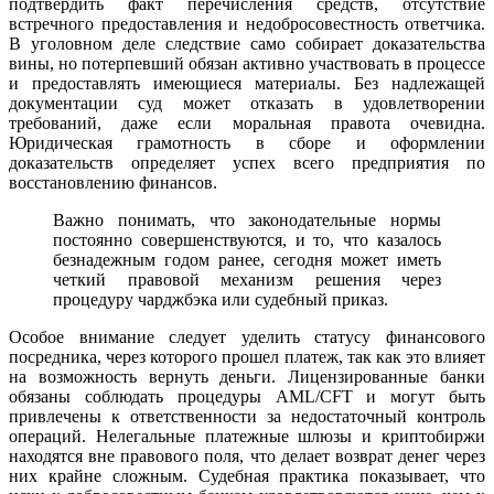
подтвердить факт перечисления средств, отсутствие
встречного предоставления и недобросовестность ответчика.
В уголовном деле следствие само собирает доказательства
вины, но потерпевший обязан активно участвовать в процессе
и предоставлять имеющиеся материалы. Без надлежащей
документации суд может отказать в удовлетворении
требований, даже если моральная правота очевидна.
Юридическая грамотность в сборе и оформлении
доказательств определяет успех всего предприятия по
восстановлению финансов.
Важно понимать, что законодательные нормы
постоянно совершенствуются, и то, что казалось
безнадежным годом ранее, сегодня может иметь
четкий правовой механизм решения через
процедуру чарджбэка или судебный приказ.
Особое внимание следует уделить статусу финансового
посредника, через которого прошел платеж, так как это влияет
на возможность вернуть деньги. Лицензированные банки
обязаны соблюдать процедуры AML/CFT и могут быть
привлечены к ответственности за недостаточный контроль
операций. Нелегальные платежные шлюзы и криптобиржи
находятся вне правового поля, что делает возврат денег через
них крайне сложным. Судебная практика показывает, что