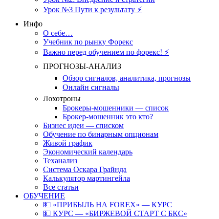
Урок №3 Пути к результату ⚡️
Инфо
О себе…
Учебник по рынку Форекс
Важно перед обучением по форекс! ⚡
ПРОГНОЗЫ-АНАЛИЗ
Обзор сигналов, аналитика, прогнозы
Онлайн сигналы
Лохотроны
Брокеры-мошенники — список
Брокер-мошенник это кто?
Бизнес идеи — списком
Обучение по бинарным опционам
Живой график
Экономический календарь
Теханализ
Система Оскара Грайнда
Калькулятор мартингейла
Все статьи
ОБУЧЕНИЕ
💵 «ПРИБЫЛЬ НА FOREX» — КУРС
💵 КУРС — «БИРЖЕВОЙ СТАРТ С БКС»