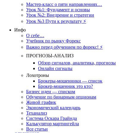
Мастер-класс о пяти направлениях…
Урок №1: Фундамент и основы
Урок №2: Внедрение и стратегии
Урок №3 Пути к результату ⚡️
Инфо
О себе…
Учебник по рынку Форекс
Важно перед обучением по форекс! ⚡
ПРОГНОЗЫ-АНАЛИЗ
Обзор сигналов, аналитика, прогнозы
Онлайн сигналы
Лохотроны
Брокеры-мошенники — список
Брокер-мошенник это кто?
Бизнес идеи — списком
Обучение по бинарным опционам
Живой график
Экономический календарь
Теханализ
Система Оскара Грайнда
Калькулятор мартингейла
Все статьи