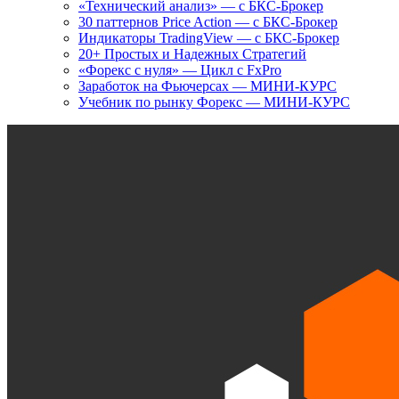
«Технический анализ» — с БКС-Брокер
30 паттернов Price Action — с БКС-Брокер
Индикаторы TradingView — с БКС-Брокер
20+ Простых и Надежных Стратегий
«Форекс с нуля» — Цикл с FxPro
Заработок на Фьючерсах — МИНИ-КУРС
Учебник по рынку Форекс — МИНИ-КУРС