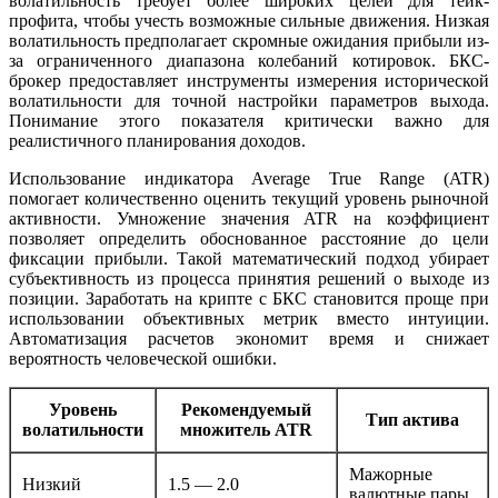
волатильность требует более широких целей для тейк-
профита, чтобы учесть возможные сильные движения. Низкая
волатильность предполагает скромные ожидания прибыли из-
за ограниченного диапазона колебаний котировок. БКС-
брокер предоставляет инструменты измерения исторической
волатильности для точной настройки параметров выхода.
Понимание этого показателя критически важно для
реалистичного планирования доходов.
Использование индикатора Average True Range (ATR)
помогает количественно оценить текущий уровень рыночной
активности. Умножение значения ATR на коэффициент
позволяет определить обоснованное расстояние до цели
фиксации прибыли. Такой математический подход убирает
субъективность из процесса принятия решений о выходе из
позиции. Заработать на крипте с БКС становится проще при
использовании объективных метрик вместо интуиции.
Автоматизация расчетов экономит время и снижает
вероятность человеческой ошибки.
Уровень
Рекомендуемый
Тип актива
волатильности
множитель ATR
Мажорные
Низкий
1.5 — 2.0
валютные пары