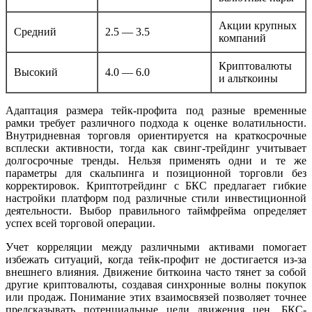
Акции крупных
Средний
2.5 — 3.5
компаний
Криптовалюты
Высокий
4.0 — 6.0
и альткоины
Адаптация размера тейк-профита под разные временные
рамки требует различного подхода к оценке волатильности.
Внутридневная торговля ориентируется на краткосрочные
всплески активности, тогда как свинг-трейдинг учитывает
долгосрочные тренды. Нельзя применять одни и те же
параметры для скальпинга и позиционной торговли без
корректировок. Криптотрейдинг с БКС предлагает гибкие
настройки платформ под различные стили инвестиционной
деятельности. Выбор правильного таймфрейма определяет
успех всей торговой операции.
Учет корреляции между различными активами помогает
избежать ситуаций, когда тейк-профит не достигается из-за
внешнего влияния. Движение биткоина часто тянет за собой
другие криптовалюты, создавая синхронные волны покупок
или продаж. Понимание этих взаимосвязей позволяет точнее
предсказывать потенциальные цели движения цен. БКС-