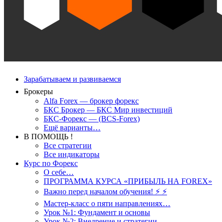
Зарабатываем и развиваемся
Брокеры
Alfa Forex — брокер форекс
БКС Брокер — БКС Мир инвестиций
БКС-Форекс — (BCS-Forex)
Ещё варианты…
В ПОМОЩЬ !
Все стратегии
Все индикаторы
Курс по Форекс
О себе…
ПРОГРАММА КУРСА «ПРИБЫЛЬ НА FOREX»
Важно перед началом обучения! ⚡ ⚡
Мастер-класс о пяти направлениях…
Урок №1: Фундамент и основы
Урок №2: Внедрение и стратегии