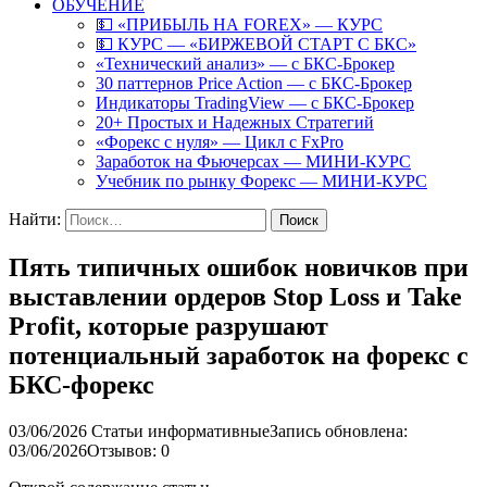
ОБУЧЕНИЕ
💵 «ПРИБЫЛЬ НА FOREX» — КУРС
💵 КУРС — «БИРЖЕВОЙ СТАРТ С БКС»
«Технический анализ» — с БКС-Брокер
30 паттернов Price Action — с БКС-Брокер
Индикаторы TradingView — с БКС-Брокер
20+ Простых и Надежных Стратегий
«Форекс с нуля» — Цикл с FxPro
Заработок на Фьючерсах — МИНИ-КУРС
Учебник по рынку Форекс — МИНИ-КУРС
Найти:
Пять типичных ошибок новичков при
выставлении ордеров Stop Loss и Take
Profit, которые разрушают
потенциальный заработок на форекс с
БКС-форекс
03/06/2026
Статьи информативные
Запись обновлена:
03/06/2026
Отзывов: 0