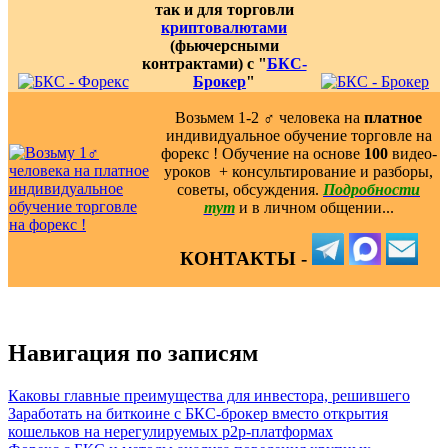
так и для торговли
криптовалютами
(фьючерсными
контрактами) с "
БКС-
Брокер
"
Возьмем 1-2 ‍♂️ человека на
платное
индивидуальное обучение торговле на
форекс ! Обучение на основе
100
видео-
уроков ️ + консультирование и разборы,
советы, обсуждения.
Подробности
тут
и в личном общении...
КОНТАКТЫ -
Навигация по записям
Каковы главные преимущества для инвестора, решившего
Заработать на биткоине с БКС-брокер вместо открытия
кошельков на нерегулируемых p2p-платформах