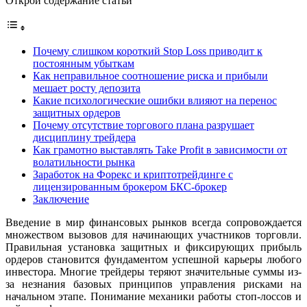
Открой содержание статьи
Почему слишком короткий Stop Loss приводит к
постоянным убыткам
Как неправильное соотношение риска и прибыли
мешает росту депозита
Какие психологические ошибки влияют на перенос
защитных ордеров
Почему отсутствие торгового плана разрушает
дисциплину трейдера
Как грамотно выставлять Take Profit в зависимости от
волатильности рынка
Заработок на Форекс и криптотрейдинге с
лицензированным брокером БКС-брокер
Заключение
Введение в мир финансовых рынков всегда сопровождается
множеством вызовов для начинающих участников торговли.
Правильная установка защитных и фиксирующих прибыль
ордеров становится фундаментом успешной карьеры любого
инвестора. Многие трейдеры теряют значительные суммы из-
за незнания базовых принципов управления рисками на
начальном этапе. Понимание механики работы стоп-лоссов и