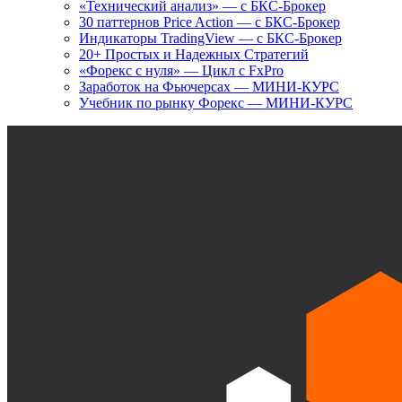
«Технический анализ» — с БКС-Брокер
30 паттернов Price Action — с БКС-Брокер
Индикаторы TradingView — с БКС-Брокер
20+ Простых и Надежных Стратегий
«Форекс с нуля» — Цикл с FxPro
Заработок на Фьючерсах — МИНИ-КУРС
Учебник по рынку Форекс — МИНИ-КУРС