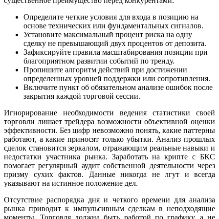
существенное преимущество перед конкурентами.
Определите четкие условия для входа в позицию на
основе технических или фундаментальных сигналов.
Установите максимальный процент риска на одну
сделку не превышающий двух процентов от депозита.
Зафиксируйте правила масштабирования позиции при
благоприятном развитии событий по тренду.
Пропишите алгоритм действий при достижении
определенных уровней поддержки или сопротивления.
Включите пункт об обязательном анализе ошибок после
закрытия каждой торговой сессии.
Игнорирование необходимости ведения статистики своей
торговли лишает трейдера возможности объективной оценки
эффективности. Без цифр невозможно понять, какие паттерны
работают, а какие приносят только убытки. Анализ прошлых
сделок становится зеркалом, отражающим реальные навыки и
недостатки участника рынка. Заработать на крипте с БКС
помогает регулярный аудит собственной деятельности через
призму сухих фактов. Данные никогда не лгут и всегда
указывают на истинное положение дел.
Отсутствие распорядка дня и четкого времени для анализа
рынка приводит к импульсивным сделкам в неподходящие
моменты. Торговля должна быть работой по графику, а не