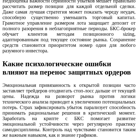
Недооценка важности серийности убытков мешает правильно
рассчитать размер позиции для каждой отдельной сделки.
Даже самая лучшая стратегия может показать череду неудач,
способную существенно уменьшить торговый капитал.
Грамотное управление размером лота защищает депозит от
полного разорения в неблагоприятные периоды. БКС-брокер
обучает клиентов методам позиционного sizing,
адаптированным под текущее состояние рынка. Сохранение
средств становится приоритетом номер один для любого
разумного инвестора.
Какие психологические ошибки
влияют на перенос защитных ордеров
Эмоциональная привязанность к открытой позиции часто
заставляет трейдеров отодвигать стоп-лосс дальше от текущей
цены. Надежда на разворот рынка против логики
технического анализа приводит к увеличению потенциальных
потерь. Страх зафиксировать убыток парализует способность
принимать рациональные решения в критический момент.
Заработать на крипте с БКС помогает развитие
эмоциональной устойчивости через регулярную практику
самодисциплины. Контроль над чувствами становится таким
же важным навыком, как и знание графиков.