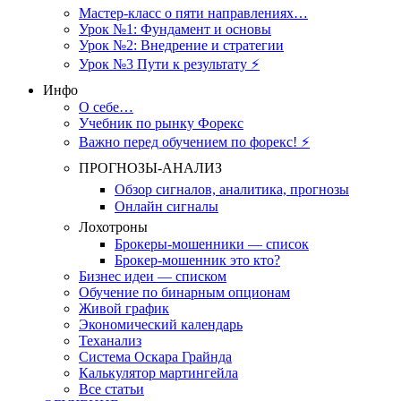
Мастер-класс о пяти направлениях…
Урок №1: Фундамент и основы
Урок №2: Внедрение и стратегии
Урок №3 Пути к результату ⚡️
Инфо
О себе…
Учебник по рынку Форекс
Важно перед обучением по форекс! ⚡
ПРОГНОЗЫ-АНАЛИЗ
Обзор сигналов, аналитика, прогнозы
Онлайн сигналы
Лохотроны
Брокеры-мошенники — список
Брокер-мошенник это кто?
Бизнес идеи — списком
Обучение по бинарным опционам
Живой график
Экономический календарь
Теханализ
Система Оскара Грайнда
Калькулятор мартингейла
Все статьи