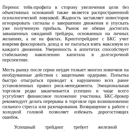
Перенос тейк-профита в сторону увеличения цели без
объективных оснований также является распространенной
психологической ловушкой. Жадность заставляет инвесторов
игнорировать сигналы о завершении движения и упускать
уже полученную прибыль. Рынок не обязан достигать
завышенных ожиданий трейдера, основанных на личных
желаниях, а не на фактах. Криптотрейдинг с БКС учит
вовремя фиксировать доход и не пытаться взять максимум из
каждого движения. Умеренность в аппетитах способствует
стабильному накоплению капитала в долгосрочной
перспективе.
Месть рынку после серии неудач толкает многих новичков на
необдуманные действия с защитными ордерами. Попытка
быстро отыграться приводит к нарушению всех ранее
установленных правил риск-менеджмента. Эмоциональная
торговля редко заканчивается успешно и чаще всего
усугубляет финансовое положение участника. БКС-брокер
рекомендует делать перерывы в торговле при возникновении
сильного стресса или разочарования. Возвращение к работе с
холодной головой позволяет избежать дорогостоящих
ошибок.
Успешный трейдинг требует железной