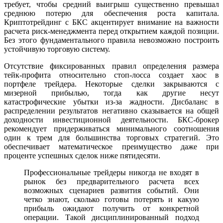
требует, чтобы средний выигрыш существенно превышал
среднюю потерю для обеспечения роста капитала.
Криптотрейдинг с БКС акцентирует внимание на важности
расчета риск-менеджмента перед открытием каждой позиции.
Без этого фундаментального правила невозможно построить
устойчивую торговую систему.
Отсутствие фиксированных правил определения размера
тейк-профита относительно стоп-лосса создает хаос в
портфеле трейдера. Некоторые сделки закрываются с
мизерной прибылью, тогда как другие несут
катастрофические убытки из-за жадности. Дисбаланс в
распределении результатов негативно сказывается на общей
доходности инвестиционной деятельности. БКС-брокер
рекомендует придерживаться минимального соотношения
один к трем для большинства торговых стратегий. Это
обеспечивает математическое преимущество даже при
проценте успешных сделок ниже пятидесяти.
Профессиональные трейдеры никогда не входят в
рынок без предварительного расчета всех
возможных сценариев развития событий. Они
четко знают, сколько готовы потерять и какую
прибыль ожидают получить от конкретной
операции. Такой дисциплинированный подход