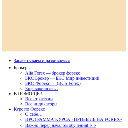
Зарабатываем и развиваемся
Брокеры
Alfa Forex — брокер форекс
БКС Брокер — БКС Мир инвестиций
БКС-Форекс — (BCS-Forex)
Ещё варианты…
В ПОМОЩЬ !
Все стратегии
Все индикаторы
Курс по Форекс
О себе…
ПРОГРАММА КУРСА «ПРИБЫЛЬ НА FOREX»
Важно перед началом обучения! ⚡ ⚡