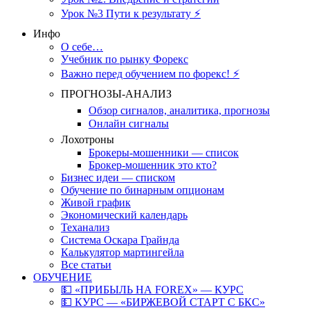
Урок №3 Пути к результату ⚡️
Инфо
О себе…
Учебник по рынку Форекс
Важно перед обучением по форекс! ⚡
ПРОГНОЗЫ-АНАЛИЗ
Обзор сигналов, аналитика, прогнозы
Онлайн сигналы
Лохотроны
Брокеры-мошенники — список
Брокер-мошенник это кто?
Бизнес идеи — списком
Обучение по бинарным опционам
Живой график
Экономический календарь
Теханализ
Система Оскара Грайнда
Калькулятор мартингейла
Все статьи
ОБУЧЕНИЕ
💵 «ПРИБЫЛЬ НА FOREX» — КУРС
💵 КУРС — «БИРЖЕВОЙ СТАРТ С БКС»