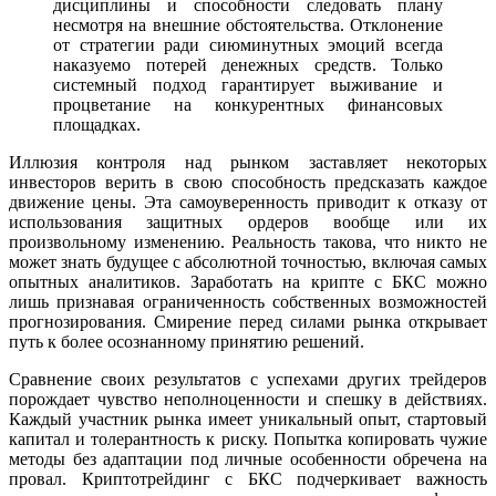
дисциплины и способности следовать плану
несмотря на внешние обстоятельства. Отклонение
от стратегии ради сиюминутных эмоций всегда
наказуемо потерей денежных средств. Только
системный подход гарантирует выживание и
процветание на конкурентных финансовых
площадках.
Иллюзия контроля над рынком заставляет некоторых
инвесторов верить в свою способность предсказать каждое
движение цены. Эта самоуверенность приводит к отказу от
использования защитных ордеров вообще или их
произвольному изменению. Реальность такова, что никто не
может знать будущее с абсолютной точностью, включая самых
опытных аналитиков. Заработать на крипте с БКС можно
лишь признавая ограниченность собственных возможностей
прогнозирования. Смирение перед силами рынка открывает
путь к более осознанному принятию решений.
Сравнение своих результатов с успехами других трейдеров
порождает чувство неполноценности и спешку в действиях.
Каждый участник рынка имеет уникальный опыт, стартовый
капитал и толерантность к риску. Попытка копировать чужие
методы без адаптации под личные особенности обречена на
провал. Криптотрейдинг с БКС подчеркивает важность