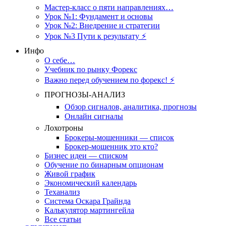
Мастер-класс о пяти направлениях…
Урок №1: Фундамент и основы
Урок №2: Внедрение и стратегии
Урок №3 Пути к результату ⚡️
Инфо
О себе…
Учебник по рынку Форекс
Важно перед обучением по форекс! ⚡
ПРОГНОЗЫ-АНАЛИЗ
Обзор сигналов, аналитика, прогнозы
Онлайн сигналы
Лохотроны
Брокеры-мошенники — список
Брокер-мошенник это кто?
Бизнес идеи — списком
Обучение по бинарным опционам
Живой график
Экономический календарь
Теханализ
Система Оскара Грайнда
Калькулятор мартингейла
Все статьи