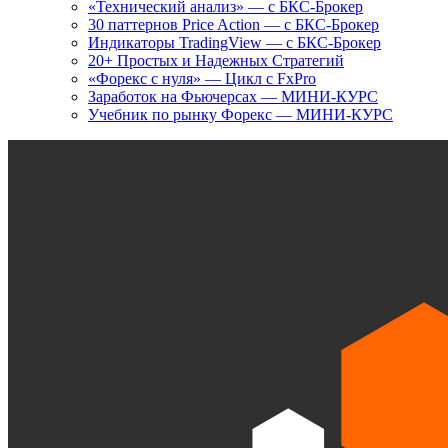
«Технический анализ» — с БКС-Брокер
30 паттернов Price Action — с БКС-Брокер
Индикаторы TradingView — с БКС-Брокер
20+ Простых и Надежных Стратегий
«Форекс с нуля» — Цикл с FxPro
Заработок на Фьючерсах — МИНИ-КУРС
Учебник по рынку Форекс — МИНИ-КУРС