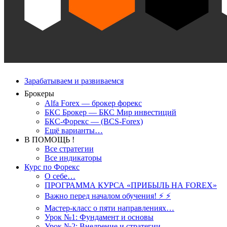
Зарабатываем и развиваемся
Брокеры
Alfa Forex — брокер форекс
БКС Брокер — БКС Мир инвестиций
БКС-Форекс — (BCS-Forex)
Ещё варианты…
В ПОМОЩЬ !
Все стратегии
Все индикаторы
Курс по Форекс
О себе…
ПРОГРАММА КУРСА «ПРИБЫЛЬ НА FOREX»
Важно перед началом обучения! ⚡ ⚡
Мастер-класс о пяти направлениях…
Урок №1: Фундамент и основы
Урок №2: Внедрение и стратегии