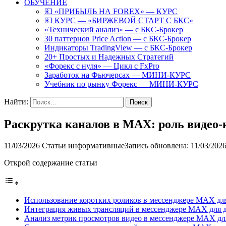
ОБУЧЕНИЕ
💵 «ПРИБЫЛЬ НА FOREX» — КУРС
💵 КУРС — «БИРЖЕВОЙ СТАРТ С БКС»
«Технический анализ» — с БКС-Брокер
30 паттернов Price Action — с БКС-Брокер
Индикаторы TradingView — с БКС-Брокер
20+ Простых и Надежных Стратегий
«Форекс с нуля» — Цикл с FxPro
Заработок на Фьючерсах — МИНИ-КУРС
Учебник по рынку Форекс — МИНИ-КУРС
Найти:
Раскрутка каналов в MAX: роль видео-к
11/03/2026
Статьи информативные
Запись обновлена: 11/03/202
Открой содержание статьи
Использование коротких роликов в мессенджере MAX дл
Интеграция живых трансляций в мессенджере MAX для д
Анализ метрик просмотров видео в мессенджере MAX дл