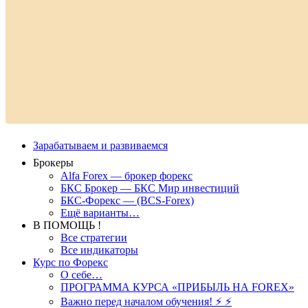
Зарабатываем и развиваемся
Брокеры
Alfa Forex — брокер форекс
БКС Брокер — БКС Мир инвестиций
БКС-Форекс — (BCS-Forex)
Ещё варианты…
В ПОМОЩЬ !
Все стратегии
Все индикаторы
Курс по Форекс
О себе…
ПРОГРАММА КУРСА «ПРИБЫЛЬ НА FOREX»
Важно перед началом обучения! ⚡ ⚡