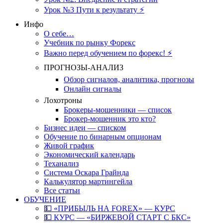
Урок №3 Пути к результату ⚡️
Инфо
О себе…
Учебник по рынку Форекс
Важно перед обучением по форекс! ⚡
ПРОГНОЗЫ-АНАЛИЗ
Обзор сигналов, аналитика, прогнозы
Онлайн сигналы
Лохотроны
Брокеры-мошенники — список
Брокер-мошенник это кто?
Бизнес идеи — списком
Обучение по бинарным опционам
Живой график
Экономический календарь
Теханализ
Система Оскара Грайнда
Калькулятор мартингейла
Все статьи
ОБУЧЕНИЕ
💵 «ПРИБЫЛЬ НА FOREX» — КУРС
💵 КУРС — «БИРЖЕВОЙ СТАРТ С БКС»