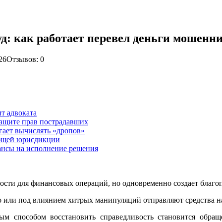
уд: как работает перевел деньги мошенн
26
Отзывов: 0
т адвоката
ащите прав пострадавших
гает вычислять «дропов»
 общей юрисдикции
ансы на исполнение решения
ти для финансовых операций, но одновременно создает благоп
о или под влиянием хитрых манипуляций отправляют средства на
ным способом восстановить справедливость становится обра