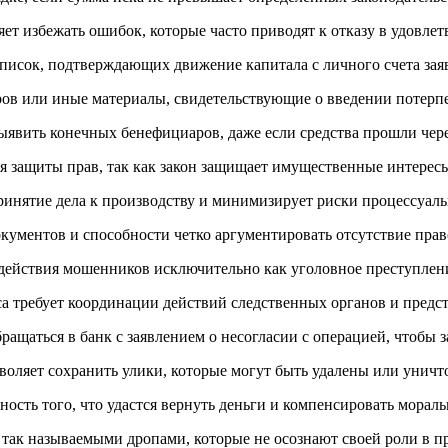
 избежать ошибок, которые часто приводят к отказу в удовлетв
ыписок, подтверждающих движение капитала с личного счета заяв
ов или иные материалы, свидетельствующие о введении потерп
ыявить конечных бенефициаров, даже если средства прошли чере
ля защиты прав, так как закон защищает имущественные интерес
ринятие дела к производству и минимизирует риски процессуаль
документов и способности четко аргументировать отсутствие пра
действия мошенников исключительно как уголовное преступлен
са требует координации действий следственных органов и предс
ащаться в банк с заявлением о несогласии с операцией, чтобы 
воляет сохранить улики, которые могут быть удалены или унич
ость того, что удастся вернуть деньги и компенсировать мора
я так называемыми дропами, которые не осознают своей роли в п