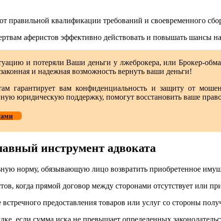
т от правильной квалификации требований и своевременного сбо
ртвам аферистов эффективно действовать и повышать шансы на 
итуацию и потеряли Ваши деньги у лжеброкера, или Брокер-обм
я, законная и надежная возможность вернуть ваши деньги!
ам гарантирует вам конфиденциальность и защиту от мошен
ую юридическую поддержку, помогут восстановить ваше право н
тами
лавный инструмент адвоката
ную норму, обязывающую лицо возвратить приобретенное имуще
ов, когда прямой договор между сторонами отсутствует или при
е встречного предоставления товаров или услуг со стороны полу
ядке, если сумма иска не превышает определенных законодатель