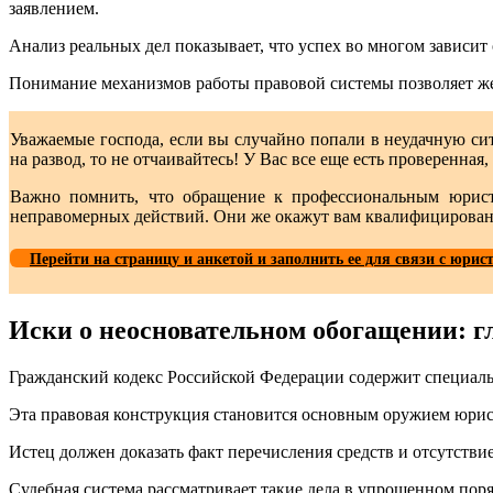
заявлением.
Анализ реальных дел показывает, что успех во многом зависи
Понимание механизмов работы правовой системы позволяет же
Уважаемые господа, если вы случайно попали в неудачную с
на развод, то не отчаивайтесь! У Вас все еще есть проверенна
Важно помнить, что обращение к профессиональным юрист
неправомерных действий. Они же окажут вам квалифицированн
Перейти на страницу и анкетой и заполнить ее для связи с юрис
Иски о неосновательном обогащении: г
Гражданский кодекс Российской Федерации содержит специаль
Эта правовая конструкция становится основным оружием юрист
Истец должен доказать факт перечисления средств и отсутстви
Судебная система рассматривает такие дела в упрощенном пор