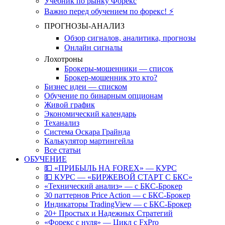
Учебник по рынку Форекс
Важно перед обучением по форекс! ⚡
ПРОГНОЗЫ-АНАЛИЗ
Обзор сигналов, аналитика, прогнозы
Онлайн сигналы
Лохотроны
Брокеры-мошенники — список
Брокер-мошенник это кто?
Бизнес идеи — списком
Обучение по бинарным опционам
Живой график
Экономический календарь
Теханализ
Система Оскара Грайнда
Калькулятор мартингейла
Все статьи
ОБУЧЕНИЕ
💵 «ПРИБЫЛЬ НА FOREX» — КУРС
💵 КУРС — «БИРЖЕВОЙ СТАРТ С БКС»
«Технический анализ» — с БКС-Брокер
30 паттернов Price Action — с БКС-Брокер
Индикаторы TradingView — с БКС-Брокер
20+ Простых и Надежных Стратегий
«Форекс с нуля» — Цикл с FxPro