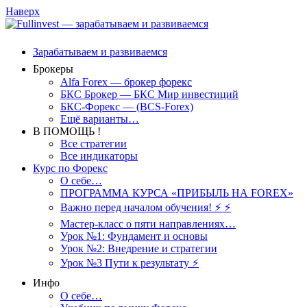
Наверх
Зарабатываем и развиваемся
Брокеры
Alfa Forex — брокер форекс
БКС Брокер — БКС Мир инвестиций
БКС-Форекс — (BCS-Forex)
Ещё варианты…
В ПОМОЩЬ !
Все стратегии
Все индикаторы
Курс по Форекс
О себе…
ПРОГРАММА КУРСА «ПРИБЫЛЬ НА FOREX»
Важно перед началом обучения! ⚡ ⚡
Мастер-класс о пяти направлениях…
Урок №1: Фундамент и основы
Урок №2: Внедрение и стратегии
Урок №3 Пути к результату ⚡️
Инфо
О себе…