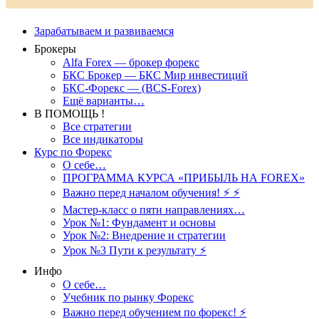
Зарабатываем и развиваемся
Брокеры
Alfa Forex — брокер форекс
БКС Брокер — БКС Мир инвестиций
БКС-Форекс — (BCS-Forex)
Ещё варианты…
В ПОМОЩЬ !
Все стратегии
Все индикаторы
Курс по Форекс
О себе…
ПРОГРАММА КУРСА «ПРИБЫЛЬ НА FOREX»
Важно перед началом обучения! ⚡ ⚡
Мастер-класс о пяти направлениях…
Урок №1: Фундамент и основы
Урок №2: Внедрение и стратегии
Урок №3 Пути к результату ⚡️
Инфо
О себе…
Учебник по рынку Форекс
Важно перед обучением по форекс! ⚡