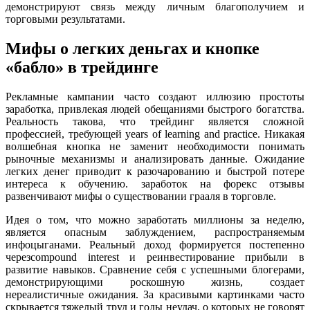
демонстрируют связь между личным благополучием и
торговыми результатами.
Мифы о легких деньгах и кнопке
«бабло» в трейдинге
Рекламные кампании часто создают иллюзию простоты
заработка, привлекая людей обещаниями быстрого богатства.
Реальность такова, что трейдинг является сложной
профессией, требующей years of learning and practice. Никакая
волшебная кнопка не заменит необходимости понимать
рыночные механизмы и анализировать данные. Ожидание
легких денег приводит к разочарованию и быстрой потере
интереса к обучению. заработок на форекс отзывы
развенчивают мифы о существовании грааля в торговле.
Идея о том, что можно заработать миллионы за неделю,
является опасным заблуждением, распространяемым
инфоцыганами. Реальный доход формируется постепенно
черезcompound interest и реинвестирование прибыли в
развитие навыков. Сравнение себя с успешными блогерами,
демонстрирующими роскошную жизнь, создает
нереалистичные ожидания. За красивыми картинками часто
скрывается тяжелый труд и годы неудач, о которых не говорят