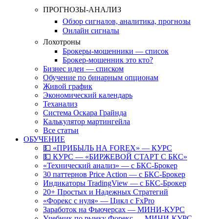
ПРОГНОЗЫ-АНАЛИЗ
Обзор сигналов, аналитика, прогнозы
Онлайн сигналы
Лохотроны
Брокеры-мошенники — список
Брокер-мошенник это кто?
Бизнес идеи — списком
Обучение по бинарным опционам
Живой график
Экономический календарь
Теханализ
Система Оскара Грайнда
Калькулятор мартингейла
Все статьи
ОБУЧЕНИЕ
💵 «ПРИБЫЛЬ НА FOREX» — КУРС
💵 КУРС — «БИРЖЕВОЙ СТАРТ С БКС»
«Технический анализ» — с БКС-Брокер
30 паттернов Price Action — с БКС-Брокер
Индикаторы TradingView — с БКС-Брокер
20+ Простых и Надежных Стратегий
«Форекс с нуля» — Цикл с FxPro
Заработок на Фьючерсах — МИНИ-КУРС
Учебник по рынку Форекс — МИНИ-КУРС