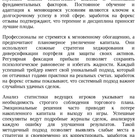
фундаментальных факторов. Постоянное обучение и
адаптация к меняющимся условиям являются ключом к
долгосрочному успеху в этой сфере. заработок на форекс
отзывы подтверждают, что терпение и дисциплина приносят
лучшие плоды.
Профессионалы не стремятся к мгновенному обогащению, а
предпочитают планомерное увеличение капитала. Они
используют сложные стратегии хеджирования и
диверсификации портфеля для защиты своих активов.
Регулярная фиксация прибыли позволяет сохранять
психологическое равновесие и избегать жадности. Каждый
успешный трейдер имеет свой уникальный подход, который
он оттачивал годами практики на реальных счетах. заработок
на форекс отзывы показывают, что системный подход важнее
случайных удачных сделок.
Анализ статистики ведущих игроков указывает на
необходимость строгого соблюдения торгового плана.
Эмоциональные решения часто приводят к потере
накопленного капитала и выходу из игры. Успешные
спекулянты ведут подробные журналы сделок, анализируя
каждую ошибку для улучшения результатов. Такой
методичный подход позволяет выявлять слабые места в
стратегии и своевременно их корректировать. заработок на