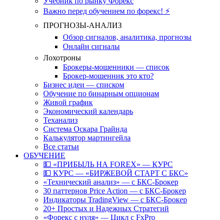
Учебник по рынку Форекс
Важно перед обучением по форекс! ⚡
ПРОГНОЗЫ-АНАЛИЗ
Обзор сигналов, аналитика, прогнозы
Онлайн сигналы
Лохотроны
Брокеры-мошенники — список
Брокер-мошенник это кто?
Бизнес идеи — списком
Обучение по бинарным опционам
Живой график
Экономический календарь
Теханализ
Система Оскара Грайнда
Калькулятор мартингейла
Все статьи
ОБУЧЕНИЕ
💵 «ПРИБЫЛЬ НА FOREX» — КУРС
💵 КУРС — «БИРЖЕВОЙ СТАРТ С БКС»
«Технический анализ» — с БКС-Брокер
30 паттернов Price Action — с БКС-Брокер
Индикаторы TradingView — с БКС-Брокер
20+ Простых и Надежных Стратегий
«Форекс с нуля» — Цикл с FxPro