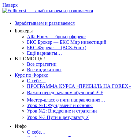
Наверх
Зарабатываем и развиваемся
Брокеры
Alfa Forex — брокер форекс
БКС Брокер — БКС Мир инвестиций
БКС-Форекс — (BCS-Forex)
Ещё варианты…
В ПОМОЩЬ !
Все стратегии
Все индикаторы
Курс по Форекс
О себе…
ПРОГРАММА КУРСА «ПРИБЫЛЬ НА FOREX»
Важно перед началом обучения! ⚡ ⚡
Мастер-класс о пяти направлениях…
Урок №1: Фундамент и основы
Урок №2: Внедрение и стратегии
Урок №3 Пути к результату ⚡️
Инфо
О себе…